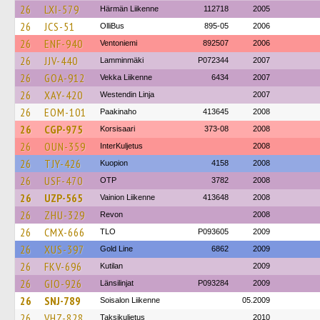
26
LXI-579
Härmän Liikenne
112718
2005
26
JCS-51
OlliBus
895-05
2006
26
ENF-940
Ventoniemi
892507
2006
26
JJV-440
Lamminmäki
P072344
2007
26
GOA-912
Vekka Liikenne
6434
2007
26
XAY-420
Westendin Linja
2007
26
EOM-101
Paakinaho
413645
2008
26
CGP-975
Korsisaari
373-08
2008
26
OUN-359
InterKuljetus
2008
26
TJY-426
Kuopion
4158
2008
26
USF-470
OTP
3782
2008
26
UZP-565
Vainion Liikenne
413648
2008
26
ZHU-329
Revon
2008
26
CMX-666
TLO
P093605
2009
26
XUS-397
Gold Line
6862
2009
26
FKV-696
Kutilan
2009
26
GIO-926
Länsilinjat
P093284
2009
26
SNJ-789
Soisalon Liikenne
05.2009
26
VHZ-828
Taksikuljetus
2010