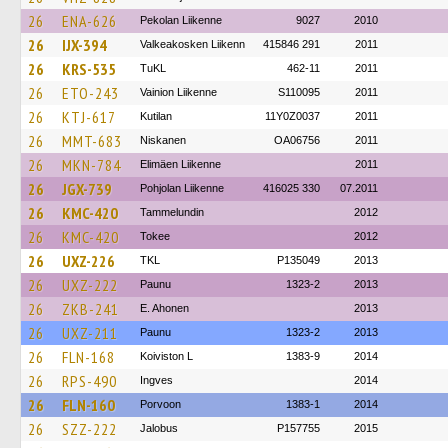
26
ENA-626
Pekolan Liikenne
9027
2010
26
IJX-394
Valkeakosken Liikenn
415846 291
2011
26
KRS-535
TuKL
462-11
2011
26
ETO-243
Vainion Liikenne
S110095
2011
26
KTJ-617
Kutilan
11Y0Z0037
2011
26
MMT-683
Niskanen
OA06756
2011
26
MKN-784
Elimäen Liikenne
2011
26
JGX-739
Pohjolan Liikenne
416025 330
07.2011
26
KMC-420
Tammelundin
2012
26
KMC-420
Tokee
2012
26
UXZ-226
TKL
P135049
2013
26
UXZ-222
Paunu
1323-2
2013
26
ZKB-241
E. Ahonen
2013
26
UXZ-211
Paunu
1323-2
2013
26
FLN-168
Koiviston L
1383-9
2014
26
RPS-490
Ingves
2014
26
FLN-160
Porvoon
1383-1
2014
26
SZZ-222
Jalobus
P157755
2015