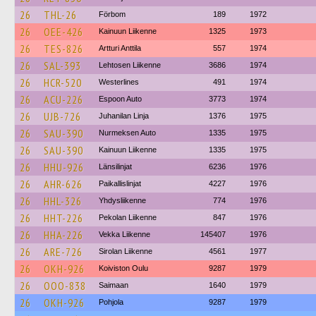
26
THL-26
Förbom
189
1972
26
OEE-426
Kainuun Liikenne
1325
1973
26
TES-826
Artturi Anttila
557
1974
26
SAL-393
Lehtosen Liikenne
3686
1974
26
HCR-520
Westerlines
491
1974
26
ACU-226
Espoon Auto
3773
1974
26
UJB-726
Juhanilan Linja
1376
1975
26
SAU-390
Nurmeksen Auto
1335
1975
26
SAU-390
Kainuun Liikenne
1335
1975
26
HHU-926
Länsilinjat
6236
1976
26
AHR-626
Paikallislinjat
4227
1976
26
HHL-326
Yhdysliikenne
774
1976
26
HHT-226
Pekolan Liikenne
847
1976
26
HHA-226
Vekka Liikenne
145407
1976
26
ARE-726
Sirolan Liikenne
4561
1977
26
OKH-926
Koiviston Oulu
9287
1979
26
OOO-838
Saimaan
1640
1979
26
OKH-926
Pohjola
9287
1979