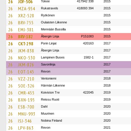
26
JOF-506
Tokee
417942 338
2015
26
MZA-954
Rukatravels
418093 394
2015
26
XRZ-528
Rytkönen
2015
26
BRV-755
Oulaisten Liikenne
2015
26
EMJ-381
Mennään Bussilla
2015
26
BRV-182
Åbergin Linja
P151083
2015
26
CKT-298
Porin Linjat
420163
2017
26
JKM-838
Åbergin Linja
2017
26
NKO-530
Lampinen Buses
1582-1
2017
26
JKM-826
Savonlinja
2017
26
EOT-145
Revon
2017
26
VZZ-210
Ventoniemi
2018
26
SOE-326
Härmän Liikenne
2018
26
CMR-455
Koiviston Tre
422045
2019
26
BXN-195
Reissu Ruoti
2019
26
ESB-700
Dahl
2020
26
MNU-993
Muurinen
2020
26
ISJ-346
Nobina Finland
2020
26
LPV-863
Revon
2021