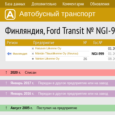
База данных
Дополнительно
Комментарии
Обновления
Автобусный транспорт
Финляндия, Ford Transit № NGI-
Регион
Предприятие
№
Гос.№
Hatusen Liikenne Oy
01.2
Mäntän Tilausliikenne Oy (Keuruu)
NGI-999
01.2
Финляндия
Vainion Liikenne Oy
26
08.2
↑
2020 г.
Списан
↑
Январь 2017 г.
Передан в другое предприятие или на завод
↑
Январь 2016 г.
Передан в другое предприятие или на завод
↑
Август 2005 г.
Поступил на предприятие