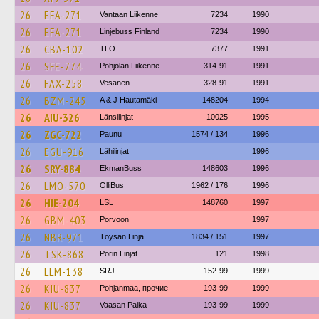
26
EFA-271
Vantaan Liikenne
7234
1990
26
EFA-271
Linjebuss Finland
7234
1990
26
CBA-102
TLO
7377
1991
26
SFE-774
Pohjolan Liikenne
314-91
1991
26
FAX-258
Vesanen
328-91
1991
26
BZM-245
A & J Hautamäki
148204
1994
26
AIU-326
Länsilinjat
10025
1995
26
ZGC-722
Paunu
1574 / 134
1996
26
EGU-916
Lähilinjat
1996
26
SRY-884
EkmanBuss
148603
1996
26
LMO-570
OlliBus
1962 / 176
1996
26
HIE-204
LSL
148760
1997
26
GBM-403
Porvoon
1997
26
NBR-971
Töysän Linja
1834 / 151
1997
26
TSK-868
Porin Linjat
121
1998
26
LLM-138
SRJ
152-99
1999
26
KIU-837
Pohjanmaa, прочие
193-99
1999
26
KIU-837
Vaasan Paika
193-99
1999