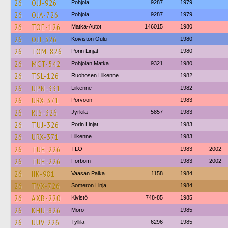
26
OJJ-926
Pohjola
9287
1979
26
OJA-726
Pohjola
9287
1979
26
TOE-126
Matka-Autot
146015
1980
26
OJJ-326
Koiviston Oulu
1980
26
TOM-826
Porin Linjat
1980
26
MCT-542
Pohjolan Matka
9321
1980
26
TSL-126
Ruohosen Liikenne
1982
26
UPN-331
Liikenne
1982
26
URX-371
Porvoon
1983
26
RJS-326
Jyrkilä
5857
1983
26
TUJ-326
Porin Linjat
1983
26
URX-371
Liikenne
1983
26
TUE-226
TLO
1983
2002
26
TUE-226
Förbom
1983
2002
26
IIK-981
Vaasan Paika
1158
1984
26
TVX-726
Someron Linja
1984
26
AXB-220
Kivistö
748-85
1985
26
KHU-826
Mörö
1985
26
UUV-226
Tyllilä
6296
1985