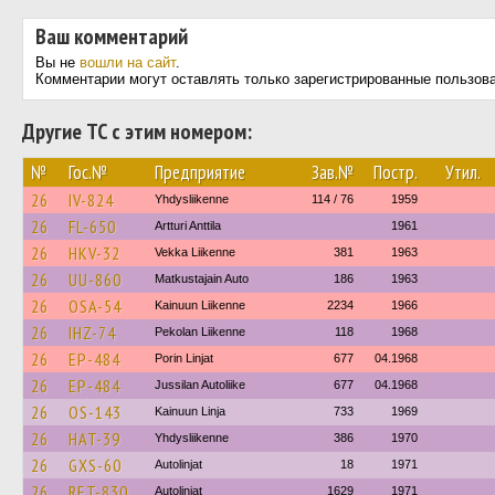
Ваш комментарий
Вы не
вошли на сайт
.
Комментарии могут оставлять только зарегистрированные пользов
Другие ТС с этим номером:
№
Гос.№
Предприятие
Зав.№
Постр.
Утил.
26
IV-824
Yhdysliikenne
114 / 76
1959
26
FL-650
Artturi Anttila
1961
26
HKV-32
Vekka Liikenne
381
1963
26
UU-860
Matkustajain Auto
186
1963
26
OSA-54
Kainuun Liikenne
2234
1966
26
IHZ-74
Pekolan Liikenne
118
1968
26
EP-484
Porin Linjat
677
04.1968
26
EP-484
Jussilan Autoliike
677
04.1968
26
OS-143
Kainuun Linja
733
1969
26
HAT-39
Yhdysliikenne
386
1970
26
GXS-60
Autolinjat
18
1971
26
RET-830
Autolinjat
1629
1971