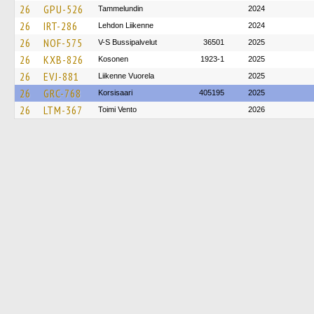
26
GPU-526
Tammelundin
2024
26
IRT-286
Lehdon Liikenne
2024
26
NOF-575
V-S Bussipalvelut
36501
2025
26
KXB-826
Kosonen
1923-1
2025
26
EVJ-881
Liikenne Vuorela
2025
26
GRC-768
Korsisaari
405195
2025
26
LTM-367
Toimi Vento
2026