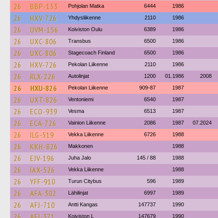
26
BBP-153
Pohjolan Matka
6444
1986
26
HXV-726
Yhdysliikenne
2110
1986
26
UVM-156
Koiviston Oulu
6389
1986
26
UXC-806
Transbus
6500
1986
26
UXC-806
Stagecoach Finland
6500
1986
26
HXV-726
Pekolan Liikenne
2110
1986
26
RLX-226
Autolinjat
1200
01.1986
2008
26
HXU-826
Pekolan Liikenne
909-87
1987
26
UXT-826
Ventoniemi
6540
1987
26
ECO-939
Vesma
6513
1987
26
ECA-726
Vainion Liikenne
2086
1987
07.2024
26
ILG-519
Vekka Liikenne
6726
1988
26
KKH-826
Makkonen
1988
26
EJV-196
Juha Jalo
145 / 88
1988
26
IAX-526
Vekka Liikenne
1988
26
YFF-910
Turun Citybus
596
1989
26
AFA-302
Lähilinjat
6997
1989
26
AFJ-710
Antti Kangas
147737
1990
26
AFJ-371
Koiviston L
147679
1990