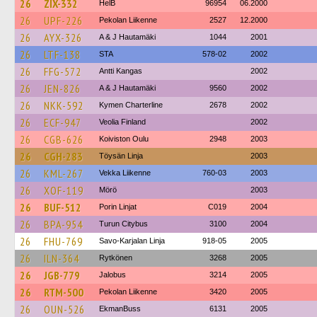
26
ZIX-332
HelB
96954
06.2000
26
UPF-226
Pekolan Liikenne
2527
12.2000
26
AYX-326
A & J Hautamäki
1044
2001
26
LTF-138
STA
578-02
2002
26
FFG-572
Antti Kangas
2002
26
JEN-826
A & J Hautamäki
9560
2002
26
NKK-592
Kymen Charterline
2678
2002
26
ECF-947
Veolia Finland
2002
26
CGB-626
Koiviston Oulu
2948
2003
26
CGH-283
Töysän Linja
2003
26
KML-267
Vekka Liikenne
760-03
2003
26
XOF-119
Mörö
2003
26
BUF-512
Porin Linjat
C019
2004
26
BPA-954
Turun Citybus
3100
2004
26
FHU-769
Savo-Karjalan Linja
918-05
2005
26
ILN-364
Rytkönen
3268
2005
26
JGB-779
Jalobus
3214
2005
26
RTM-500
Pekolan Liikenne
3420
2005
26
OUN-526
EkmanBuss
6131
2005