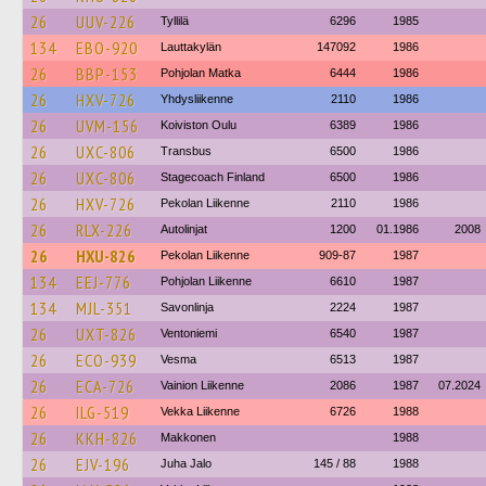
26
UUV-226
Tyllilä
6296
1985
134
EBO-920
Lauttakylän
147092
1986
26
BBP-153
Pohjolan Matka
6444
1986
26
HXV-726
Yhdysliikenne
2110
1986
26
UVM-156
Koiviston Oulu
6389
1986
26
UXC-806
Transbus
6500
1986
26
UXC-806
Stagecoach Finland
6500
1986
26
HXV-726
Pekolan Liikenne
2110
1986
26
RLX-226
Autolinjat
1200
01.1986
2008
26
HXU-826
Pekolan Liikenne
909-87
1987
134
EEJ-776
Pohjolan Liikenne
6610
1987
134
MJL-351
Savonlinja
2224
1987
26
UXT-826
Ventoniemi
6540
1987
26
ECO-939
Vesma
6513
1987
26
ECA-726
Vainion Liikenne
2086
1987
07.2024
26
ILG-519
Vekka Liikenne
6726
1988
26
KKH-826
Makkonen
1988
26
EJV-196
Juha Jalo
145 / 88
1988