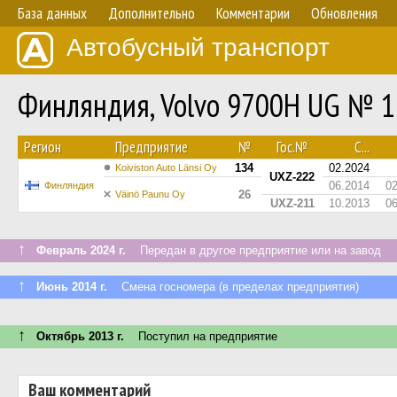
База данных
Дополнительно
Комментарии
Обновления
Автобусный транспорт
Финляндия, Volvo 9700H UG № 
Регион
Предприятие
№
Гос.№
С...
134
02.2024
Koiviston Auto Länsi Oy
UXZ-222
06.2014
0
Финляндия
26
Väinö Paunu Oy
UXZ-211
10.2013
0
↑
Февраль 2024 г.
Передан в другое предприятие или на завод
↑
Июнь 2014 г.
Смена госномера (в пределах предприятия)
↑
Октябрь 2013 г.
Поступил на предприятие
Ваш комментарий