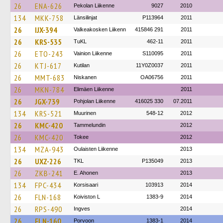
26
ENA-626
Pekolan Liikenne
9027
2010
134
MKK-758
Länsilinjat
P113964
2011
26
IJX-394
Valkeakosken Liikenn
415846 291
2011
26
KRS-535
TuKL
462-11
2011
26
ETO-243
Vainion Liikenne
S110095
2011
26
KTJ-617
Kutilan
11Y0Z0037
2011
26
MMT-683
Niskanen
OA06756
2011
26
MKN-784
Elimäen Liikenne
2011
26
JGX-739
Pohjolan Liikenne
416025 330
07.2011
134
KRS-521
Muurinen
548-12
2012
26
KMC-420
Tammelundin
2012
26
KMC-420
Tokee
2012
134
MZA-943
Oulaisten Liikenne
2013
26
UXZ-226
TKL
P135049
2013
26
ZKB-241
E. Ahonen
2013
134
FPC-434
Korsisaari
103913
2014
26
FLN-168
Koiviston L
1383-9
2014
26
RPS-490
Ingves
2014
26
FLN-160
Porvoon
1383-1
2014