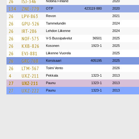
26
ISJ-346
Nobina Finland
2020
134
ZNE-779
OTP
423119 880
2020
26
LPV-863
Revon
2021
26
GPU-526
Tammelundin
2024
26
IRT-286
Lehdon Liikenne
2024
26
NOF-575
V-S Bussipalvelut
36501
2025
26
KXB-826
Kosonen
1923-1
2025
26
EVJ-881
Liikenne Vuorela
2025
26
GRC-768
Korsisaari
405195
2025
26
LTM-367
Toimi Vento
2026
4
UXZ-211
Pekkala
1323-1
2013
27
UXZ-211
Paunu
1323-1
2013
27
UXZ-222
Paunu
1323-1
2013