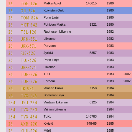
26
TOE-126
Matka-Autot
146015
1980
26
OJJ-326
Koiviston Oulu
1980
26
TOM-826
Porin Linjat
1980
26
MCT-542
Pohjolan Matka
9321
1980
26
TSL-126
Ruohosen Liikenne
1982
26
UPN-331
Liikenne
1982
26
URX-371
Porvoon
1983
26
RJS-326
Jyrkilä
5857
1983
26
TUJ-326
Porin Linjat
1983
26
URX-371
Liikenne
1983
26
TUE-226
TLO
1983
2002
26
TUE-226
Förbom
1983
2002
26
IIK-981
Vaasan Paika
1158
1984
26
TVX-726
Someron Linja
1984
134
USU-234
Vantaan Liikenne
6125
1984
134
TVX-750
Vainion Liikenne
1984
134
TVX-434
TuKL
146783
1984
26
AXB-220
Kivistö
748-85
1985
26
KHU-826
Mörö
1985