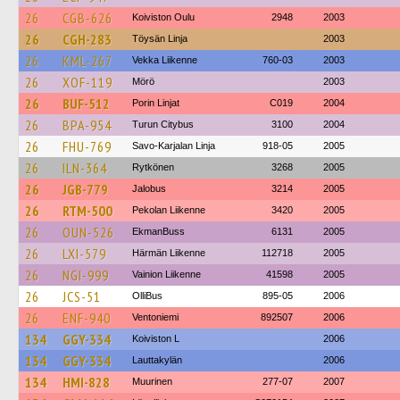
26
CGB-626
Koiviston Oulu
2948
2003
26
CGH-283
Töysän Linja
2003
26
KML-267
Vekka Liikenne
760-03
2003
26
XOF-119
Mörö
2003
26
BUF-512
Porin Linjat
C019
2004
26
BPA-954
Turun Citybus
3100
2004
26
FHU-769
Savo-Karjalan Linja
918-05
2005
26
ILN-364
Rytkönen
3268
2005
26
JGB-779
Jalobus
3214
2005
26
RTM-500
Pekolan Liikenne
3420
2005
26
OUN-526
EkmanBuss
6131
2005
26
LXI-579
Härmän Liikenne
112718
2005
26
NGI-999
Vainion Liikenne
41598
2005
26
JCS-51
OlliBus
895-05
2006
26
ENF-940
Ventoniemi
892507
2006
134
GGY-334
Koiviston L
2006
134
GGY-334
Lauttakylän
2006
134
HMI-828
Muurinen
277-07
2007