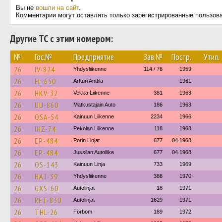
Вы не
вошли на сайт
.
Комментарии могут оставлять только зарегистрированные пользов
Другие ТС с этим номером:
№
Гос.№
Предприятие
Зав.№
Постр.
Утил.
26
IV-824
Yhdysliikenne
114 / 76
1959
26
FL-650
Artturi Anttila
1961
26
HKV-32
Vekka Liikenne
381
1963
26
UU-860
Matkustajain Auto
186
1963
26
OSA-54
Kainuun Liikenne
2234
1966
26
IHZ-74
Pekolan Liikenne
118
1968
26
EP-484
Porin Linjat
677
04.1968
26
EP-484
Jussilan Autoliike
677
04.1968
26
OS-143
Kainuun Linja
733
1969
26
HAT-39
Yhdysliikenne
386
1970
26
GXS-60
Autolinjat
18
1971
26
RET-830
Autolinjat
1629
1971
26
THL-26
Förbom
189
1972