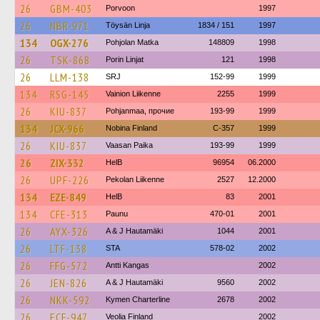
26
GBM-403
Porvoon
1997
26
NBR-971
Töysän Linja
1834 / 151
1997
134
OGX-276
Pohjolan Matka
148809
1998
26
TSK-868
Porin Linjat
121
1998
26
LLM-138
SRJ
152-99
1999
134
RSG-145
Vainion Liikenne
2255
1999
26
KIU-837
Pohjanmaa, прочие
193-99
1999
134
JCX-966
Nobina Finland
C-357
1999
26
KIU-837
Vaasan Paika
193-99
1999
26
ZIX-332
HelB
96954
06.2000
26
UPF-226
Pekolan Liikenne
2527
12.2000
134
EZE-849
HelB
83
2001
134
CFE-313
Paunu
470-01
2001
26
AYX-326
A & J Hautamäki
1044
2001
26
LTF-138
STA
578-02
2002
26
FFG-572
Antti Kangas
2002
26
JEN-826
A & J Hautamäki
9560
2002
26
NKK-592
Kymen Charterline
2678
2002
26
ECF-947
Veolia Finland
2002