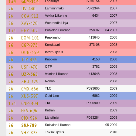
134
GLM-114
Länsilinjat
S070154
2007
26
JJV-440
Lamminmäki
P072344
2007
26
GOA-912
Vekka Liikenne
6434
2007
26
XAY-420
Westendin Linja
2007
134
GGY-302
Pohjolan Liikenne
258-07
04.2007
26
EOM-101
Paakinaho
413645
2008
26
CGP-975
Korsisaari
373-08
2008
26
OUN-359
InterKuljetus
2008
26
TJY-426
Kuopion
4158
2008
26
USF-470
OTP
3782
2008
26
UZP-565
Vainion Liikenne
413648
2008
26
ZHU-329
Revon
2008
26
CMX-666
TLO
P093605
2009
26
XUS-397
Gold Line
6862
2009
134
CNP-404
TKL
P090909
2009
26
FKV-696
Kutilan
2009
26
GIO-926
Länsilinjat
P093284
2009
26
SNJ-789
Soisalon Liikenne
05.2009
26
VHZ-828
Taksikuljetus
2010