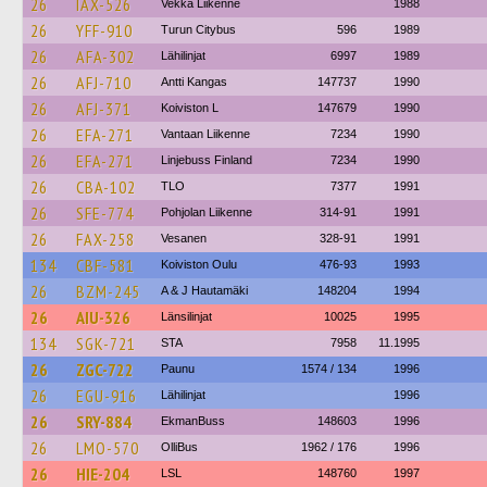
26
IAX-526
Vekka Liikenne
1988
26
YFF-910
Turun Citybus
596
1989
26
AFA-302
Lähilinjat
6997
1989
26
AFJ-710
Antti Kangas
147737
1990
26
AFJ-371
Koiviston L
147679
1990
26
EFA-271
Vantaan Liikenne
7234
1990
26
EFA-271
Linjebuss Finland
7234
1990
26
CBA-102
TLO
7377
1991
26
SFE-774
Pohjolan Liikenne
314-91
1991
26
FAX-258
Vesanen
328-91
1991
134
CBF-581
Koiviston Oulu
476-93
1993
26
BZM-245
A & J Hautamäki
148204
1994
26
AIU-326
Länsilinjat
10025
1995
134
SGK-721
STA
7958
11.1995
26
ZGC-722
Paunu
1574 / 134
1996
26
EGU-916
Lähilinjat
1996
26
SRY-884
EkmanBuss
148603
1996
26
LMO-570
OlliBus
1962 / 176
1996
26
HIE-204
LSL
148760
1997