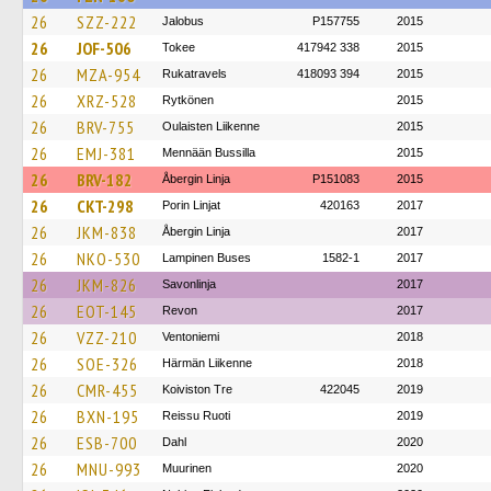
26
SZZ-222
Jalobus
P157755
2015
26
JOF-506
Tokee
417942 338
2015
26
MZA-954
Rukatravels
418093 394
2015
26
XRZ-528
Rytkönen
2015
26
BRV-755
Oulaisten Liikenne
2015
26
EMJ-381
Mennään Bussilla
2015
26
BRV-182
Åbergin Linja
P151083
2015
26
CKT-298
Porin Linjat
420163
2017
26
JKM-838
Åbergin Linja
2017
26
NKO-530
Lampinen Buses
1582-1
2017
26
JKM-826
Savonlinja
2017
26
EOT-145
Revon
2017
26
VZZ-210
Ventoniemi
2018
26
SOE-326
Härmän Liikenne
2018
26
CMR-455
Koiviston Tre
422045
2019
26
BXN-195
Reissu Ruoti
2019
26
ESB-700
Dahl
2020
26
MNU-993
Muurinen
2020