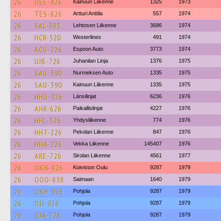
26
OEE-426
Kainuun Liikenne
1325
1973
26
TES-826
Artturi Anttila
557
1974
26
SAL-393
Lehtosen Liikenne
3686
1974
26
HCR-520
Westerlines
491
1974
26
ACU-226
Espoon Auto
3773
1974
26
UJB-726
Juhanilan Linja
1376
1975
26
SAU-390
Nurmeksen Auto
1335
1975
26
SAU-390
Kainuun Liikenne
1335
1975
26
HHU-926
Länsilinjat
6236
1976
26
AHR-626
Paikallislinjat
4227
1976
26
HHL-326
Yhdysliikenne
774
1976
26
HHT-226
Pekolan Liikenne
847
1976
26
HHA-226
Vekka Liikenne
145407
1976
26
ARE-726
Sirolan Liikenne
4561
1977
26
OKH-926
Koiviston Oulu
9287
1979
26
OOO-838
Saimaan
1640
1979
26
OKH-926
Pohjola
9287
1979
26
OJJ-926
Pohjola
9287
1979
26
OJA-726
Pohjola
9287
1979