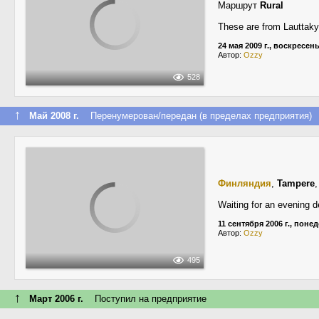
Маршрут
Rural
These are from Lauttaky
24 мая 2009 г., воскресен
Автор:
Ozzy
528
↑
Май 2008 г.
Перенумерован/передан (в пределах предприятия)
Финляндия
,
Tampere
Waiting for an evening d
11 сентября 2006 г., поне
Автор:
Ozzy
495
↑
Март 2006 г.
Поступил на предприятие