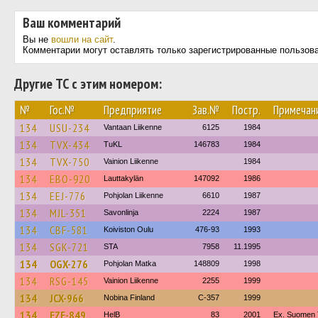
Ваш комментарий
Вы не
вошли на сайт
.
Комментарии могут оставлять только зарегистрированные пользов
Другие ТС с этим номером:
№
Гос.№
Предприятие
Зав.№
Постр.
Примечан
134
USU-234
Vantaan Liikenne
6125
1984
134
TVX-434
TuKL
146783
1984
134
TVX-750
Vainion Liikenne
1984
134
EBO-920
Lauttakylän
147092
1986
134
EEJ-776
Pohjolan Liikenne
6610
1987
134
MJL-351
Savonlinja
2224
1987
134
CBF-581
Koiviston Oulu
476-93
1993
134
SGK-721
STA
7958
11.1995
134
OGX-276
Pohjolan Matka
148809
1998
134
RSG-145
Vainion Liikenne
2255
1999
134
JCX-966
Nobina Finland
C-357
1999
134
EZE-849
HelB
83
2001
Ex. Suomen T