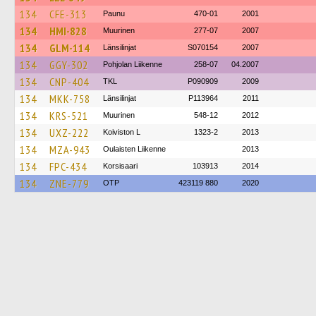
134
CFE-313
Paunu
470-01
2001
134
HMI-828
Muurinen
277-07
2007
134
GLM-114
Länsilinjat
S070154
2007
134
GGY-302
Pohjolan Liikenne
258-07
04.2007
134
CNP-404
TKL
P090909
2009
134
MKK-758
Länsilinjat
P113964
2011
134
KRS-521
Muurinen
548-12
2012
134
UXZ-222
Koiviston L
1323-2
2013
134
MZA-943
Oulaisten Liikenne
2013
134
FPC-434
Korsisaari
103913
2014
134
ZNE-779
OTP
423119 880
2020