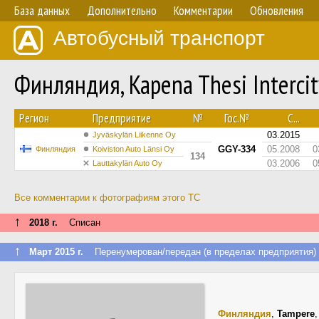
База данных
Дополнительно
Комментарии
Обновления
Автобусный транспорт
Финляндия, Kapena Thesi Interc
Регион
Предприятие
№
Гос.№
С...
03.2015
Jyväskylän Liikenne Oy
GGY-334
05.2008
0
Финляндия
Koiviston Auto Länsi Oy
134
03.2006
0
Lauttakylän Auto Oy
Все комментарии к фотографиям этого ТС
↑
2018 г.
Списан
↑
Март 2015 г.
Перенумерован/передан (в пределах предприятия)
Финляндия
,
Tampere