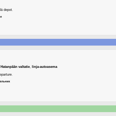
lä depot.
ье
,
Hatanpään valtatie
,
linja-autoasema
eparture.
дельник