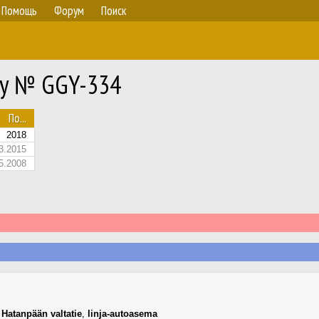
Помощь
Форум
Поиск
ity № GGY-334
По...
2018
3.2015
5.2008
,
Hatanpään valtatie
,
linja-autoasema