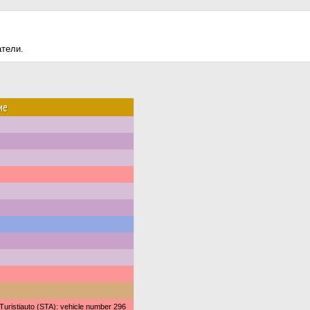
атели.
ие
uristiauto (STA): vehicle number 296