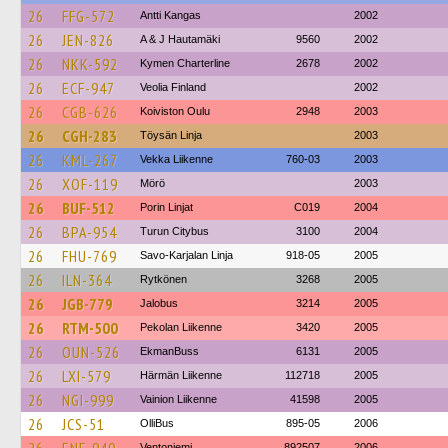
26
FFG-572
Antti Kangas
2002
26
JEN-826
A & J Hautamäki
9560
2002
26
NKK-592
Kymen Charterline
2678
2002
26
ECF-947
Veolia Finland
2002
26
CGB-626
Koiviston Oulu
2948
2003
26
CGH-283
Töysän Linja
2003
26
KML-267
Vekka Liikenne
760-03
2003
26
XOF-119
Mörö
2003
26
BUF-512
Porin Linjat
C019
2004
26
BPA-954
Turun Citybus
3100
2004
26
FHU-769
Savo-Karjalan Linja
918-05
2005
26
ILN-364
Rytkönen
3268
2005
26
JGB-779
Jalobus
3214
2005
26
RTM-500
Pekolan Liikenne
3420
2005
26
OUN-526
EkmanBuss
6131
2005
26
LXI-579
Härmän Liikenne
112718
2005
26
NGI-999
Vainion Liikenne
41598
2005
26
JCS-51
OlliBus
895-05
2006
Ventoniemi
892507
2006