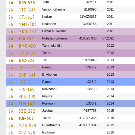
26
KRS-535
TuKL
462-11
2011
26
ETO-243
Vainion Liikenne
S110095
2011
26
KTJ-617
Kutilan
11Y0Z0037
2011
26
MMT-683
Niskanen
OA06756
2011
26
MKN-784
Elimäen Liikenne
2011
26
JGX-739
Pohjolan Liikenne
416025 330
07.2011
26
KMC-420
Tammelundin
2012
26
KMC-420
Tokee
2012
26
UXZ-226
TKL
P135049
2013
26
UXZ-222
Paunu
1323-2
2013
26
ZKB-241
E. Ahonen
2013
26
UXZ-211
Paunu
1323-2
2013
26
FLN-168
Koiviston L
1383-9
2014
26
RPS-490
Ingves
2014
26
FLN-160
Porvoon
1383-1
2014
26
SZZ-222
Jalobus
P157755
2015
26
JOF-506
Tokee
417942 338
2015
26
MZA-954
Rukatravels
418093 394
2015
26
XRZ-528
Rytkönen
2015