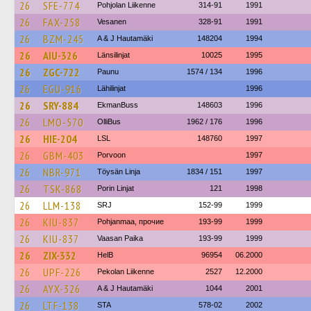
26
SFE-774
Pohjolan Liikenne
314-91
1991
26
FAX-258
Vesanen
328-91
1991
26
BZM-245
A & J Hautamäki
148204
1994
26
AIU-326
Länsilinjat
10025
1995
26
ZGC-722
Paunu
1574 / 134
1996
26
EGU-916
Lähilinjat
1996
26
SRY-884
EkmanBuss
148603
1996
26
LMO-570
OlliBus
1962 / 176
1996
26
HIE-204
LSL
148760
1997
26
GBM-403
Porvoon
1997
26
NBR-971
Töysän Linja
1834 / 151
1997
26
TSK-868
Porin Linjat
121
1998
26
LLM-138
SRJ
152-99
1999
26
KIU-837
Pohjanmaa, прочие
193-99
1999
26
KIU-837
Vaasan Paika
193-99
1999
26
ZIX-332
HelB
96954
06.2000
26
UPF-226
Pekolan Liikenne
2527
12.2000
26
AYX-326
A & J Hautamäki
1044
2001
26
LTF-138
STA
578-02
2002