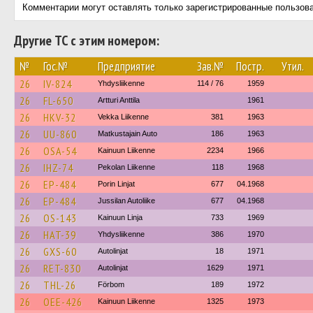
Комментарии могут оставлять только зарегистрированные пользов
Другие ТС с этим номером:
№
Гос.№
Предприятие
Зав.№
Постр.
Утил.
26
IV-824
Yhdysliikenne
114 / 76
1959
26
FL-650
Artturi Anttila
1961
26
HKV-32
Vekka Liikenne
381
1963
26
UU-860
Matkustajain Auto
186
1963
26
OSA-54
Kainuun Liikenne
2234
1966
26
IHZ-74
Pekolan Liikenne
118
1968
26
EP-484
Porin Linjat
677
04.1968
26
EP-484
Jussilan Autoliike
677
04.1968
26
OS-143
Kainuun Linja
733
1969
26
HAT-39
Yhdysliikenne
386
1970
26
GXS-60
Autolinjat
18
1971
26
RET-830
Autolinjat
1629
1971
26
THL-26
Förbom
189
1972
26
OEE-426
Kainuun Liikenne
1325
1973