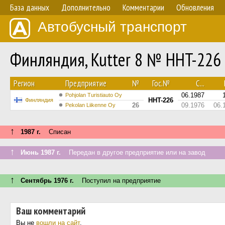
База данных
Дополнительно
Комментарии
Обновления
Автобусный транспорт
Финляндия, Kutter 8 № HHT-226
Регион
Предприятие
№
Гос.№
С...
06.1987
Pohjolan Turistiauto Oy
HHT-226
Финляндия
26
09.1976
06.
Pekolan Liikenne Oy
↑
1987 г.
Списан
↑
Июнь 1987 г.
Передан в другое предприятие или на завод
↑
Сентябрь 1976 г.
Поступил на предприятие
Ваш комментарий
Вы не
вошли на сайт
.