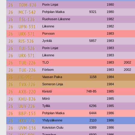
26
TOM-826
Porin Linjat
1980
26
MCT-542
Pohjolan Matka
9321
1980
26
TSL-126
Ruohosen Liikenne
1982
26
UPN-331
Liikenne
1982
26
URX-371
Porvoon
1983
26
RJS-326
Jyrkilä
5857
1983
26
TUJ-326
Porin Linjat
1983
26
URX-371
Liikenne
1983
26
TUE-226
TLO
1983
2002
26
TUE-226
Förbom
1983
2002
26
IIK-981
Vaasan Paika
1158
1984
26
TVX-726
Someron Linja
1984
26
AXB-220
Kivistö
748-85
1985
26
KHU-826
Mörö
1985
26
UUV-226
Tyllilä
6296
1985
26
BBP-153
Pohjolan Matka
6444
1986
26
HXV-726
Yhdysliikenne
2110
1986
26
UVM-156
Koiviston Oulu
6389
1986
Transbus
6500
1986