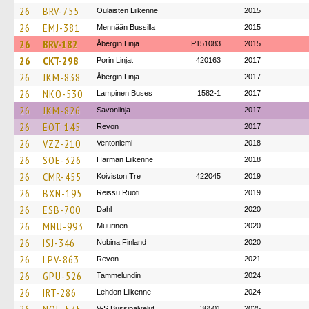
26
BRV-755
Oulaisten Liikenne
2015
26
EMJ-381
Mennään Bussilla
2015
26
BRV-182
Åbergin Linja
P151083
2015
26
CKT-298
Porin Linjat
420163
2017
26
JKM-838
Åbergin Linja
2017
26
NKO-530
Lampinen Buses
1582-1
2017
26
JKM-826
Savonlinja
2017
26
EOT-145
Revon
2017
26
VZZ-210
Ventoniemi
2018
26
SOE-326
Härmän Liikenne
2018
26
CMR-455
Koiviston Tre
422045
2019
26
BXN-195
Reissu Ruoti
2019
26
ESB-700
Dahl
2020
26
MNU-993
Muurinen
2020
26
ISJ-346
Nobina Finland
2020
26
LPV-863
Revon
2021
26
GPU-526
Tammelundin
2024
26
IRT-286
Lehdon Liikenne
2024
V-S Bussipalvelut
36501
2025