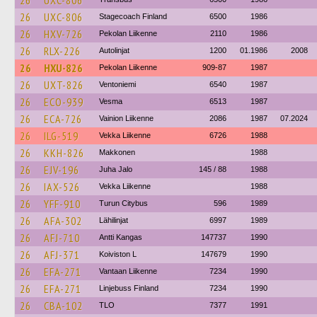
26
UXC-806
26
UXC-806
Stagecoach Finland
6500
1986
26
HXV-726
Pekolan Liikenne
2110
1986
26
RLX-226
Autolinjat
1200
01.1986
2008
26
HXU-826
Pekolan Liikenne
909-87
1987
26
UXT-826
Ventoniemi
6540
1987
26
ECO-939
Vesma
6513
1987
26
ECA-726
Vainion Liikenne
2086
1987
07.2024
26
ILG-519
Vekka Liikenne
6726
1988
26
KKH-826
Makkonen
1988
26
EJV-196
Juha Jalo
145 / 88
1988
26
IAX-526
Vekka Liikenne
1988
26
YFF-910
Turun Citybus
596
1989
26
AFA-302
Lähilinjat
6997
1989
26
AFJ-710
Antti Kangas
147737
1990
26
AFJ-371
Koiviston L
147679
1990
26
EFA-271
Vantaan Liikenne
7234
1990
26
EFA-271
Linjebuss Finland
7234
1990
26
CBA-102
TLO
7377
1991