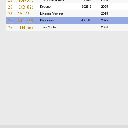
26
NOF-575
26
KXB-826
Kosonen
1923-1
2025
26
EVJ-881
Liikenne Vuorela
2025
26
GRC-768
Korsisaari
405195
2025
26
LTM-367
Toimi Vento
2026