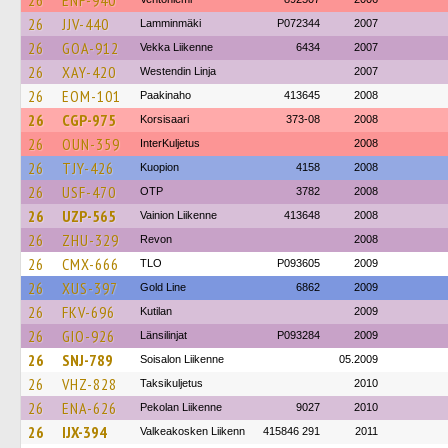
26
ENF-940
26
JJV-440
Lamminmäki
P072344
2007
26
GOA-912
Vekka Liikenne
6434
2007
26
XAY-420
Westendin Linja
2007
26
EOM-101
Paakinaho
413645
2008
26
CGP-975
Korsisaari
373-08
2008
26
OUN-359
InterKuljetus
2008
26
TJY-426
Kuopion
4158
2008
26
USF-470
OTP
3782
2008
26
UZP-565
Vainion Liikenne
413648
2008
26
ZHU-329
Revon
2008
26
CMX-666
TLO
P093605
2009
26
XUS-397
Gold Line
6862
2009
26
FKV-696
Kutilan
2009
26
GIO-926
Länsilinjat
P093284
2009
26
SNJ-789
Soisalon Liikenne
05.2009
26
VHZ-828
Taksikuljetus
2010
26
ENA-626
Pekolan Liikenne
9027
2010
26
IJX-394
Valkeakosken Liikenn
415846 291
2011