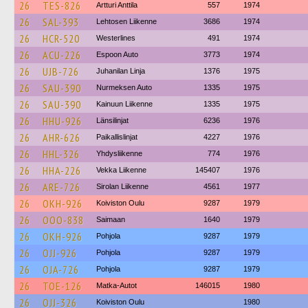
26
TES-826
Artturi Anttila
557
1974
26
SAL-393
Lehtosen Liikenne
3686
1974
26
HCR-520
Westerlines
491
1974
26
ACU-226
Espoon Auto
3773
1974
26
UJB-726
Juhanilan Linja
1376
1975
26
SAU-390
Nurmeksen Auto
1335
1975
26
SAU-390
Kainuun Liikenne
1335
1975
26
HHU-926
Länsilinjat
6236
1976
26
AHR-626
Paikallislinjat
4227
1976
26
HHL-326
Yhdysliikenne
774
1976
26
HHA-226
Vekka Liikenne
145407
1976
26
ARE-726
Sirolan Liikenne
4561
1977
26
OKH-926
Koiviston Oulu
9287
1979
26
OOO-838
Saimaan
1640
1979
26
OKH-926
Pohjola
9287
1979
26
OJJ-926
Pohjola
9287
1979
26
OJA-726
Pohjola
9287
1979
26
TOE-126
Matka-Autot
146015
1980
26
OJJ-326
Koiviston Oulu
1980