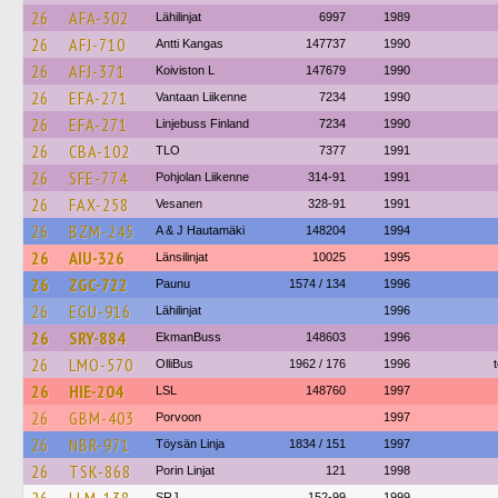
26
AFA-302
Lähilinjat
6997
1989
26
AFJ-710
Antti Kangas
147737
1990
26
AFJ-371
Koiviston L
147679
1990
26
EFA-271
Vantaan Liikenne
7234
1990
26
EFA-271
Linjebuss Finland
7234
1990
26
CBA-102
TLO
7377
1991
26
SFE-774
Pohjolan Liikenne
314-91
1991
26
FAX-258
Vesanen
328-91
1991
26
BZM-245
A & J Hautamäki
148204
1994
26
AIU-326
Länsilinjat
10025
1995
26
ZGC-722
Paunu
1574 / 134
1996
26
EGU-916
Lähilinjat
1996
26
SRY-884
EkmanBuss
148603
1996
26
LMO-570
OlliBus
1962 / 176
1996
26
HIE-204
LSL
148760
1997
26
GBM-403
Porvoon
1997
26
NBR-971
Töysän Linja
1834 / 151
1997
26
TSK-868
Porin Linjat
121
1998
SRJ
152-99
1999