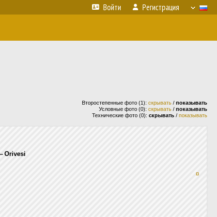
Войти
Регистрация
Второстепенные фото (1):
скрывать
/
показывать
Условные фото (0):
скрывать
/
показывать
Технические фото (0):
скрывать
/
показывать
— Orivesi
¤