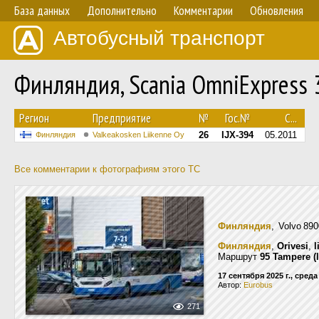
База данных
Дополнительно
Комментарии
Обновления
Автобусный транспорт
Финляндия, Scania OmniExpress
Регион
Предприятие
№
Гос.№
С...
26
IJX-394
05.2011
Финляндия
Valkeakosken Liikenne Oy
Все комментарии к фотографиям этого ТС
Финляндия
, Volvo 8
Финляндия
,
Orivesi
,
l
Маршрут
95 Tampere (
17 сентября 2025 г., среда
Автор:
Eurobus
271