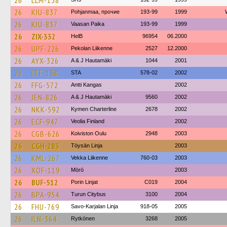
26
LLM-138
26
KIU-837
Pohjanmaa, прочие
193-99
1999
26
KIU-837
Vaasan Paika
193-99
1999
26
ZIX-332
HelB
96954
06.2000
26
UPF-226
Pekolan Liikenne
2527
12.2000
26
AYX-326
A & J Hautamäki
1044
2001
26
LTF-138
STA
578-02
2002
26
FFG-572
Antti Kangas
2002
26
JEN-826
A & J Hautamäki
9560
2002
26
NKK-592
Kymen Charterline
2678
2002
26
ECF-947
Veolia Finland
2002
26
CGB-626
Koiviston Oulu
2948
2003
26
CGH-283
Töysän Linja
2003
26
KML-267
Vekka Liikenne
760-03
2003
26
XOF-119
Mörö
2003
26
BUF-512
Porin Linjat
C019
2004
26
BPA-954
Turun Citybus
3100
2004
26
FHU-769
Savo-Karjalan Linja
918-05
2005
26
ILN-364
Rytkönen
3268
2005