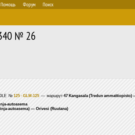
Помощь
Форум
Поиск
 340 № 26
900LE
№
125 · GLM-125
— маршрут
47 Kangasala (Tredun ammattiopisto) 
inja-autoasema
linja-autoasema) — Orivesi (Ruutana)