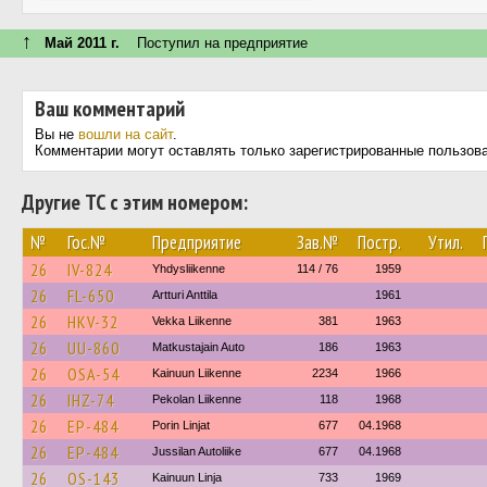
↑
Май 2011 г.
Поступил на предприятие
Ваш комментарий
Вы не
вошли на сайт
.
Комментарии могут оставлять только зарегистрированные пользов
Другие ТС с этим номером:
№
Гос.№
Предприятие
Зав.№
Постр.
Утил.
26
IV-824
Yhdysliikenne
114 / 76
1959
26
FL-650
Artturi Anttila
1961
26
HKV-32
Vekka Liikenne
381
1963
26
UU-860
Matkustajain Auto
186
1963
26
OSA-54
Kainuun Liikenne
2234
1966
26
IHZ-74
Pekolan Liikenne
118
1968
26
EP-484
Porin Linjat
677
04.1968
26
EP-484
Jussilan Autoliike
677
04.1968
26
OS-143
Kainuun Linja
733
1969