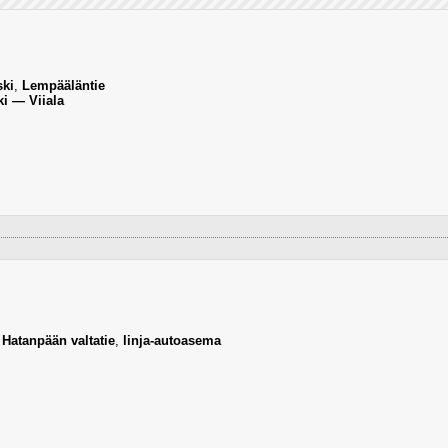
ski
,
Lempääläntie
ki — Viiala
,
Hatanpään valtatie
,
linja-autoasema