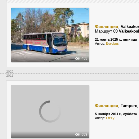
Финляндия
,
Valkeako
Маршрут
69 Valkeakos
21 марта 2025 г., пятница
Автор:
Eurobus
455
2025
2011
Финляндия
,
Tampere
5 ноября 2011 г., суббота
Автор:
Ozzy
639