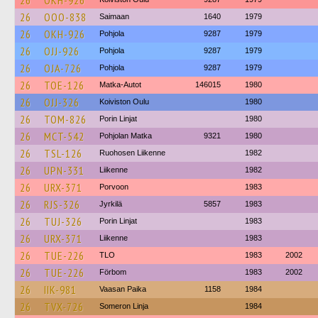
26
OKH-926
26
OOO-838
Saimaan
1640
1979
26
OKH-926
Pohjola
9287
1979
26
OJJ-926
Pohjola
9287
1979
26
OJA-726
Pohjola
9287
1979
26
TOE-126
Matka-Autot
146015
1980
26
OJJ-326
Koiviston Oulu
1980
26
TOM-826
Porin Linjat
1980
26
MCT-542
Pohjolan Matka
9321
1980
26
TSL-126
Ruohosen Liikenne
1982
26
UPN-331
Liikenne
1982
26
URX-371
Porvoon
1983
26
RJS-326
Jyrkilä
5857
1983
26
TUJ-326
Porin Linjat
1983
26
URX-371
Liikenne
1983
26
TUE-226
TLO
1983
2002
26
TUE-226
Förbom
1983
2002
26
IIK-981
Vaasan Paika
1158
1984
26
TVX-726
Someron Linja
1984