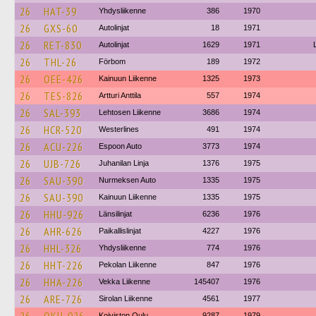
26
HAT-39
Yhdysliikenne
386
1970
26
GXS-60
Autolinjat
18
1971
26
RET-830
Autolinjat
1629
1971
26
THL-26
Förbom
189
1972
26
OEE-426
Kainuun Liikenne
1325
1973
26
TES-826
Artturi Anttila
557
1974
26
SAL-393
Lehtosen Liikenne
3686
1974
26
HCR-520
Westerlines
491
1974
26
ACU-226
Espoon Auto
3773
1974
26
UJB-726
Juhanilan Linja
1376
1975
26
SAU-390
Nurmeksen Auto
1335
1975
26
SAU-390
Kainuun Liikenne
1335
1975
26
HHU-926
Länsilinjat
6236
1976
26
AHR-626
Paikallislinjat
4227
1976
26
HHL-326
Yhdysliikenne
774
1976
26
HHT-226
Pekolan Liikenne
847
1976
26
HHA-226
Vekka Liikenne
145407
1976
26
ARE-726
Sirolan Liikenne
4561
1977
Koiviston Oulu
9287
1979