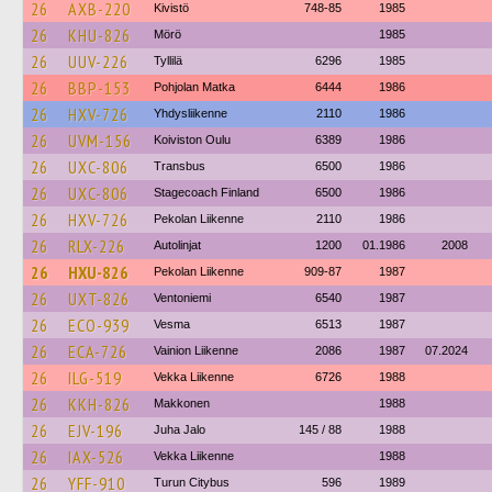
26
AXB-220
Kivistö
748-85
1985
26
KHU-826
Mörö
1985
26
UUV-226
Tyllilä
6296
1985
26
BBP-153
Pohjolan Matka
6444
1986
26
HXV-726
Yhdysliikenne
2110
1986
26
UVM-156
Koiviston Oulu
6389
1986
26
UXC-806
Transbus
6500
1986
26
UXC-806
Stagecoach Finland
6500
1986
26
HXV-726
Pekolan Liikenne
2110
1986
26
RLX-226
Autolinjat
1200
01.1986
2008
26
HXU-826
Pekolan Liikenne
909-87
1987
26
UXT-826
Ventoniemi
6540
1987
26
ECO-939
Vesma
6513
1987
26
ECA-726
Vainion Liikenne
2086
1987
07.2024
26
ILG-519
Vekka Liikenne
6726
1988
26
KKH-826
Makkonen
1988
26
EJV-196
Juha Jalo
145 / 88
1988
26
IAX-526
Vekka Liikenne
1988
26
YFF-910
Turun Citybus
596
1989