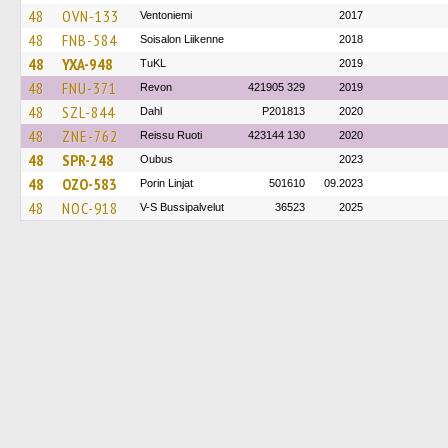
48
OVN-133
Ventoniemi
2017
48
FNB-584
Soisalon Liikenne
2018
48
YXA-948
TuKL
2019
48
FNU-371
Revon
421905 329
2019
48
SZL-844
Dahl
P201813
2020
48
ZNE-762
Reissu Ruoti
423144 130
2020
48
SPR-248
Oubus
2023
48
OZO-583
Porin Linjat
501610
09.2023
48
NOC-918
V-S Bussipalvelut
36523
2025