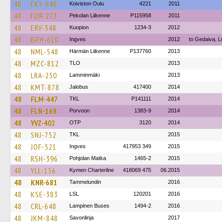
48
EKY-848
Koiviston Oulu
4221
2011
48
FOR-273
Pekolan Liikenne
P115958
2011
48
ERV-348
Kuopion
1234-3
2012
48
BPH-610
Ingves
2012
to Gedaiva, L
48
NML-548
Härmän Liikenne
P137760
2013
48
MZC-812
TLO
2013
48
LRA-250
Lamminmäki
2013
48
KMT-878
Jalobus
417400
2014
48
FLM-447
TKL
P141111
2014
48
FLN-168
Porvoon
1383-9
2014
48
YVZ-402
OTP
3120
2014
48
SNJ-752
TKL
2015
48
JOF-521
Ingves
417953 349
2015
48
RSH-396
Pohjolan Matka
1465-2
2015
48
YLL-156
Kymen Charterline
418069 475
06.2015
48
KNR-681
Tammelundin
2016
48
KSE-383
LSL
120201
2016
48
CRL-648
Lampinen Buses
1494-2
2016
48
JKM-848
Savonlinja
2017