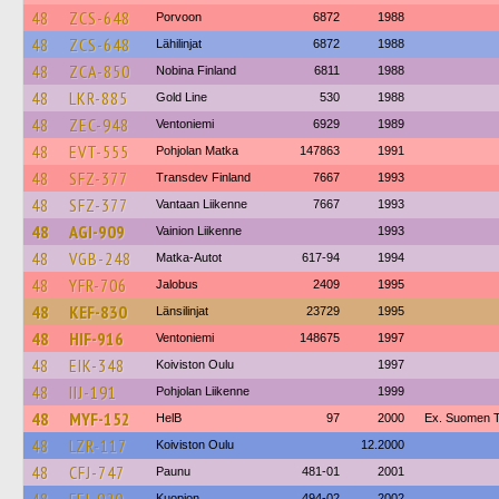
48
ZCS-648
Porvoon
6872
1988
48
ZCS-648
Lähilinjat
6872
1988
48
ZCA-850
Nobina Finland
6811
1988
48
LKR-885
Gold Line
530
1988
48
ZEC-948
Ventoniemi
6929
1989
48
EVT-555
Pohjolan Matka
147863
1991
48
SFZ-377
Transdev Finland
7667
1993
48
SFZ-377
Vantaan Liikenne
7667
1993
48
AGI-909
Vainion Liikenne
1993
48
VGB-248
Matka-Autot
617-94
1994
48
YFR-706
Jalobus
2409
1995
48
KEF-830
Länsilinjat
23729
1995
48
HIF-916
Ventoniemi
148675
1997
48
EIK-348
Koiviston Oulu
1997
48
IIJ-191
Pohjolan Liikenne
1999
48
MYF-152
HelB
97
2000
Ex. Suomen Tu
48
LZR-117
Koiviston Oulu
12.2000
48
CFJ-747
Paunu
481-01
2001
Kuopion
494-02
2002