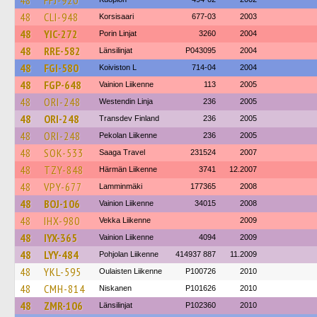
48
FFJ-920
48
CLI-948
Korsisaari
677-03
2003
48
YIC-272
Porin Linjat
3260
2004
48
RRE-582
Länsilinjat
P043095
2004
48
FGI-580
Koiviston L
714-04
2004
48
FGP-648
Vainion Liikenne
113
2005
48
ORI-248
Westendin Linja
236
2005
48
ORI-248
Transdev Finland
236
2005
48
ORI-248
Pekolan Liikenne
236
2005
48
SOK-533
Saaga Travel
231524
2007
48
TZY-848
Härmän Liikenne
3741
12.2007
48
VPY-677
Lamminmäki
177365
2008
48
BOJ-106
Vainion Liikenne
34015
2008
48
IHX-980
Vekka Liikenne
2009
48
IYX-365
Vainion Liikenne
4094
2009
48
LYY-484
Pohjolan Liikenne
414937 887
11.2009
48
YKL-595
Oulaisten Liikenne
P100726
2010
48
CMH-814
Niskanen
P101626
2010
48
ZMR-106
Länsilinjat
P102360
2010