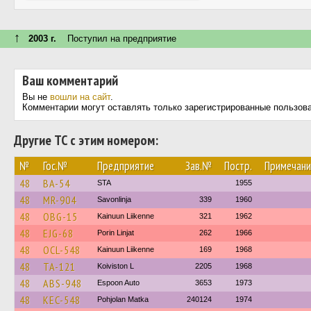
↑
2003 г.
Поступил на предприятие
Ваш комментарий
Вы не
вошли на сайт
.
Комментарии могут оставлять только зарегистрированные пользов
Другие ТС с этим номером:
№
Гос.№
Предприятие
Зав.№
Постр.
Примечани
48
BA-54
STA
1955
48
MR-904
Savonlinja
339
1960
48
OBG-15
Kainuun Liikenne
321
1962
48
EJG-68
Porin Linjat
262
1966
48
OCL-548
Kainuun Liikenne
169
1968
48
TA-121
Koiviston L
2205
1968
48
ABS-948
Espoon Auto
3653
1973
48
KEC-548
Pohjolan Matka
240124
1974