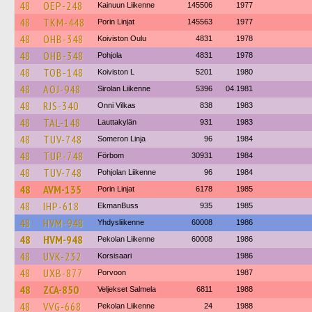
48
OEP-248
Kainuun Liikenne
145506
1977
48
TKM-448
Porin Linjat
145563
1977
48
OHB-348
Koiviston Oulu
4831
1978
48
OHB-348
Pohjola
4831
1978
48
TOB-148
Koiviston L
5201
1980
48
AOJ-948
Sirolan Liikenne
5396
04.1981
48
RJS-340
Onni Vilkas
838
1983
48
TAL-148
Lauttakylän
931
1983
48
TUV-748
Someron Linja
96
1984
48
TUP-748
Förbom
30931
1984
48
TUV-748
Pohjolan Liikenne
96
1984
48
AVM-135
Porin Linjat
6178
1985
48
IHP-618
EkmanBuss
935
1985
48
HVM-948
Yhdysliikenne
60008
1986
48
HVM-948
Pekolan Liikenne
60008
1986
48
UVK-232
Korsisaari
1986
48
UXB-877
Porvoon
1987
48
ZCA-850
Veljekset Salmela
6811
1988
48
VVG-668
Pekolan Liikenne
24
1988