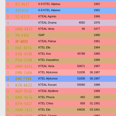
1
BZ-9637
6-й KTEL Афины
1962
1
105424
6-й KTEL Афины
1962
1
YZ-8219
KTEAL Agrinio
1966
1
KTEAL Drama
4092
1976
1
HMB-8855
KTEAL Veria
96
1977
1
YN-8401
ISAP
1980
1
IP-4801
KTEAL Patras
1981
1
HAE-8651
KTEL Elis
1984
1
KXB-4298
KTEL Kos
45788
1985
1
POA-3398
ΚΤΕL Karpathos
1986
1
HMH-8421
KTEAL Veria
50671
1987
1
EMK-1686
KTEL Mykonos
51838
06.1987
1
EME-7598
KTEL Mykonos
51838
06.1987
1
KZK-6622
KTEAL Kozani
55580
1988
1
NAP-9541
KTEAL Mytilene
1989
1
KME-9676
ΚΤΕL Phocis
450
1990
1
KPH-5027
KTEL Chios
658
01.1991
1
HAM-7611
KTEL Elis
64626
03.1991
KTEAL Chania
1992