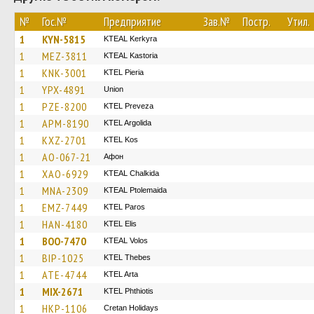
№
Гос.№
Предприятие
Зав.№
Постр.
Утил.
1
KYN-5815
KTEAL Kerkyra
1
MEZ-3811
KTEAL Kastoria
1
KNK-3001
KTEL Pieria
1
YPX-4891
Union
1
PZE-8200
KTEL Preveza
1
APM-8190
KTEL Argolida
1
KXZ-2701
KTEL Kos
1
AO-067-21
Афон
1
XAO-6929
KTEAL Chalkida
1
MNA-2309
KTEAL Ptolemaida
1
EMZ-7449
KTEL Paros
1
HAN-4180
KTEL Elis
1
BOO-7470
KTEAL Volos
1
BIP-1025
KTEL Thebes
1
ATE-4744
KTEL Arta
1
MIX-2671
ΚΤΕL Phthiotis
1
HKP-1106
Cretan Holidays