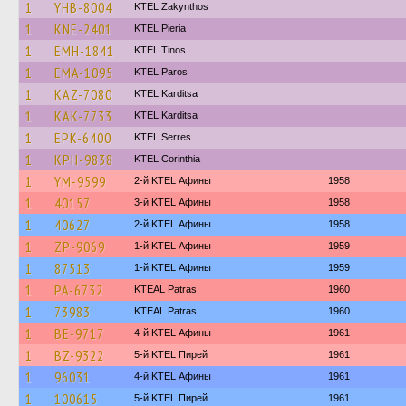
1
YHB-8004
KTEL Zakynthos
1
KNE-2401
KTEL Pieria
1
EMH-1841
KTEL Tinos
1
EMA-1095
KTEL Paros
1
KAZ-7080
ΚΤΕL Karditsa
1
KAK-7733
ΚΤΕL Karditsa
1
EPK-6400
KTEL Serres
1
KPH-9838
KTEL Corinthia
1
YM-9599
2-й KTEL Афины
1958
1
40157
3-й KTEL Афины
1958
1
40627
2-й KTEL Афины
1958
1
ZP-9069
1-й KTEL Афины
1959
1
87513
1-й KTEL Афины
1959
1
PA-6732
KTEAL Patras
1960
1
73983
KTEAL Patras
1960
1
BE-9717
4-й KTEL Афины
1961
1
BZ-9322
5-й KTEL Пирей
1961
1
96031
4-й KTEL Афины
1961
1
100615
5-й KTEL Пирей
1961