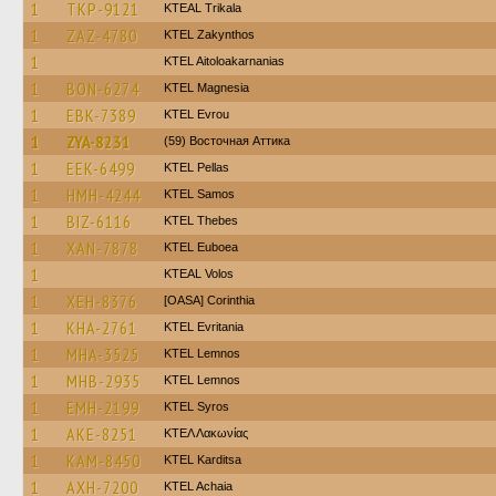
1
TKP-9121
KTEAL Trikala
1
ZAZ-4780
KTEL Zakynthos
1
KTEL Aitoloakarnanias
1
BON-6274
ΚΤΕL Magnesia
1
EBK-7389
KTEL Evrou
1
ZYA-8231
(59) Восточная Аттика
1
EEK-6499
KTEL Pellas
1
HMH-4244
KTEL Samos
1
BIZ-6116
KTEL Thebes
1
XAN-7878
ΚΤΕL Euboea
1
KTEAL Volos
1
XEH-8376
[OASA] Corinthia
1
KHA-2761
ΚΤΕL Evritania
1
MHA-3525
KTEL Lemnos
1
MHB-2935
KTEL Lemnos
1
EMH-2199
KTEL Syros
1
AKE-8251
ΚΤΕΛ Λακωνίας
1
KAM-8450
ΚΤΕL Karditsa
1
AXH-7200
KTEL Achaia