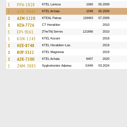
1
PPA-1828
KTEL Larissa
1060
05.2009
1
AZB-9444
KTEL Achaia
1048
05.2009
1
AZM-1220
KTEAL Patras
118463
07.2009
1
HZA-7726
CT Heraklion
2010
1
EPI-9161
[TheTA] Serres
121666
2010
1
KON-1243
ΚΤΕL Kozani
2016
1
HZE-8748
KTEL Heraklion–Las.
2019
1
BOY-3322
ΚΤΕL Magnesia
2019
1
AZK-7200
KTEL Achaia
8407
2020
1
ZNM-3885
Sygkoinonies Афины
G949
03.2024