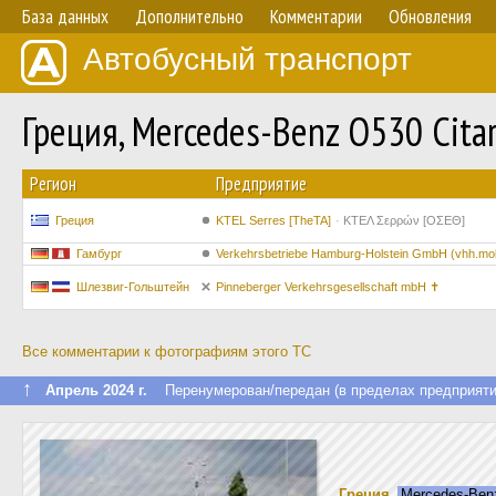
База данных
Дополнительно
Комментарии
Обновления
Автобусный транспорт
Греция, Mercedes-Benz O530 Cita
Регион
Предприятие
Греция
KTEL Serres [TheTA]
ΚΤΕΛ Σερρών [ΟΣΕΘ]
Гамбург
Verkehrsbetriebe Hamburg-Holstein GmbH (vhh.mobi
Шлезвиг-Гольштейн
Pinneberger Verkehrsgesellschaft mbH ✝
Все комментарии к фотографиям этого ТС
↑
Апрель 2024 г.
Перенумерован/передан (в пределах предприяти
Греция
,
Mercedes-Benz 