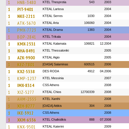
1
HNB-3480
KTEL Thesprotia
543
2003
1
PIT-9401
KTEAL Larissa
2004
1
NKE-2211
KTEAL Serres
1030
2004
1
ATK-5670
KTEAL Arta
106060
2004
1
PMX-7723
KTEAL Drama
1383
2004
1
BOP-2841
ΚΤΕL Τrikala
2004
1
KMX-2531
KTEAL Kalamata
106821
12.2004
1
NHA-8491
KTEL Thessaloniki
2005
1
AZK-9900
KTEAL Aigio
2005
1
KEZ-7801
[OASA] Salaminas
600515
2006
1
KXZ-5338
DES RODA
4912
04.2006
1
KMP-1237
KTEL Messinia
2007
1
IMX-8314
CSS Athens
2008
1
XIZ-5277
KTEAL Chios
12700339
2008
1
AHM-2555
KTEL Xanthi
2008
1
XEH-8277
[ΟΑΣΑ] Αttikis
304
2008
1
IKE-5912
CSS Athens
2008
1
XKM-6556
ΚΤΕL Chalkidikis
888
07.2008
1
KNX-9501
KTEAL Katerini
2009