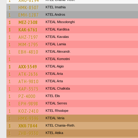
1
XNO-8194
1
HMK-8507
KTEL Imathia
1
EMH-1287
KTEL Andros
1
MEZ-2308
KTEAL Missolonghi
1
KAK-6761
KTEAL Karditsa
1
AHZ-7197
KTEAL Kavalas
1
MIM-1795
KTEAL Lamia
1
EBH-4810
KTEAL Alexandr.
1
KTEAL Komotini
1
AXX-3549
KTEAL Aigio
1
ATK-2636
KTEAL Arta
1
ATH-9810
KTEAL Arta
1
XAP-3575
KTEAL Chalkida
1
PZ-4000
KTEL Elis
1
EPH-9898
KTEAL Serres
1
KOZ-2410
KTEL Rhodope
1
HMX-9396
KTEAL Veria
1
XNX-7844
KTEL Chania–Reth.
1
ZHB-9330
KΤΕL Αttika