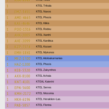
1
KNA-4949
1
ΚΤΕL Τrikala
1
EMZ-3451
KTEL Naxos
1
AME-4665
ΚΤΕL Phocis
1
KAE-4646
KTEL Kilkis
1
POO-1316
ΚΤΕL Rodou
1
AHK-2003
KTEL Xanthi
1
AHE-2099
ΚΤΕL Karditsa
1
KZP-7574
ΚΤΕL Kozani
1
EMH-1841
KTEL Mykonos
1
MEZ-1700
KTEL Aitoloakarnanias
1
HAZ-1200
ΚΤΕL Phocis
1
KEB-5320
KTEL Zakynthos
1
AXX-8100
KTEL Achaia
1
KNT-4101
KTEAL Katerini
1
EPN-5600
KTEL Serres
1
KMH-2172
KTEL Messinia
1
HKH-6196
KTEL Heraklion–Las.
1
PAB-5857
KTEL Florina