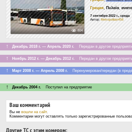
Греция
,
Πυλαία
,
ανατο
7 сентября 2022 г., среда
Автор:
Metropolitan456
804
↑
Декабрь 2018 г. — Апрель 2020 г.
Передан в другое предприяти
↑
Ноябрь 2012 г. — Декабрь 2012 г.
Передан в другое предприяти
↑
Март 2008 г. — Апрель 2008 г.
Перенумерован/передан (в преде
↑
Декабрь 2004 г.
Поступил на предприятие
Ваш комментарий
Вы не
вошли на сайт
.
Комментарии могут оставлять только зарегистрированные пользов
Другие ТС с этим номером: