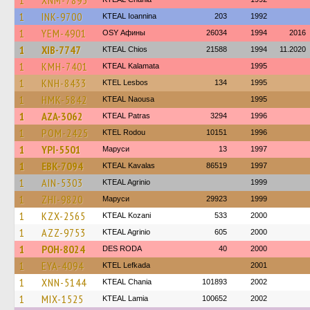
1
XNM-7895
1
INK-9700
KTEAL Ioannina
203
1992
1
YEM-4901
OSY Афины
26034
1994
2016
1
XIB-7747
KTEAL Chios
21588
1994
11.2020
1
KMH-7401
KTEAL Kalamata
1995
1
KNH-8433
KTEL Lesbos
134
1995
1
HMK-5842
KTEAL Naousa
1995
1
AZA-3062
KTEAL Patras
3294
1996
1
POM-2425
ΚΤΕL Rodou
10151
1996
1
YPI-5501
Маруси
13
1997
1
EBK-7094
KTEAL Kavalas
86519
1997
1
AIN-5303
KTEAL Agrinio
1999
1
ZHI-9820
Маруси
29923
1999
1
KZX-2565
KTEAL Kozani
533
2000
1
AZZ-9753
KTEAL Agrinio
605
2000
1
POH-8024
DES RODA
40
2000
1
EYA-4094
KTEL Lefkada
2001
1
XNN-5144
KTEAL Chania
101893
2002
1
MIX-1525
KTEAL Lamia
100652
2002