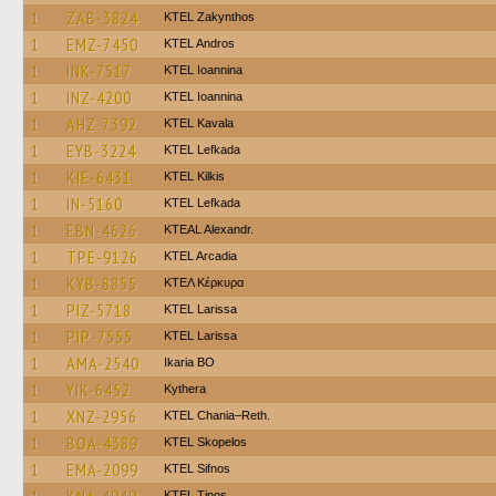
1
ZAB-3824
KTEL Zakynthos
1
EMZ-7450
KTEL Andros
1
INK-7517
KTEL Ioannina
1
INZ-4200
KTEL Ioannina
1
AHZ-7392
KTEL Kavala
1
EYB-3224
KTEL Lefkada
1
KIE-6431
KTEL Kilkis
1
IN-5160
KTEL Lefkada
1
EBN-4626
KTEAL Alexandr.
1
TPE-9126
KTEL Arcadia
1
KYB-8855
ΚΤΕΛ Κέρκυρα
1
PIZ-5718
KTEL Larissa
1
PIP-7555
KTEL Larissa
1
AMA-2540
Ikaria BO
1
YIK-6452
Kythera
1
XNZ-2956
KTEL Chania–Reth.
1
BOA-4389
KTEL Skopelos
1
EMA-2099
KTEL Sifnos
KTEL Tinos