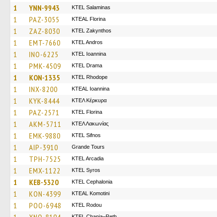
1
YNN-9943
KTEL Salaminas
1
PAZ-3055
KTEAL Florina
1
ZAZ-8030
KTEL Zakynthos
1
EMT-7660
KTEL Andros
1
INO-6225
KTEL Ioannina
1
PMK-4509
KTEL Drama
1
KON-1335
KTEL Rhodope
1
INX-8200
KTEAL Ioannina
1
KYK-8444
ΚΤΕΛ Κέρκυρα
1
PAZ-2571
KTEL Florina
1
AKM-5711
ΚΤΕΛ Λακωνίας
1
EMK-9880
KTEL Sifnos
1
AIP-3910
Grande Tours
1
TPH-7525
KTEL Arcadia
1
EMX-1122
KTEL Syros
1
KEB-5320
KTEL Cephalonia
1
KON-4399
KTEAL Komotini
1
POO-6948
ΚΤΕL Rodou
KTEL Chania–Reth.