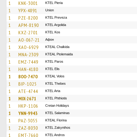
1
KNK-3001
KTEL Pieria
1
YPX-4891
Union
1
PZE-8200
KTEL Preveza
1
APM-8190
KTEL Argolida
1
KXZ-2701
KTEL Kos
1
AO-067-21
Афон
1
XAO-6929
KTEAL Chalkida
1
MNA-2309
KTEAL Ptolemaida
1
EMZ-7449
KTEL Paros
1
HAN-4180
KTEL Elis
1
BOO-7470
KTEAL Volos
1
BIP-1025
KTEL Thebes
1
ATE-4744
KTEL Arta
1
MIX-2671
ΚΤΕL Phthiotis
1
HKP-1106
Cretan Holidays
1
YNN-9943
KTEL Salaminas
1
PAZ-3055
KTEAL Florina
1
ZAZ-8030
KTEL Zakynthos
1
EMT-7660
KTEL Andros