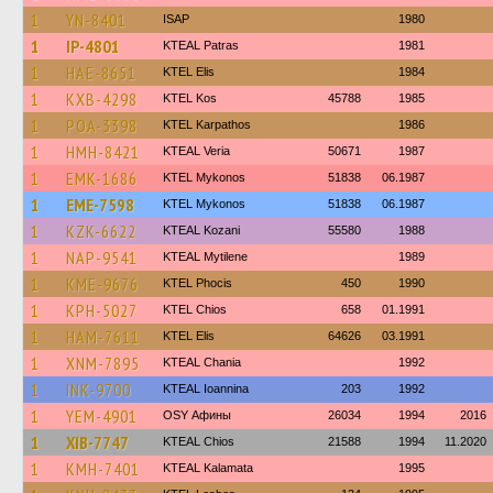
1
YN-8401
ISAP
1980
1
IP-4801
KTEAL Patras
1981
1
HAE-8651
KTEL Elis
1984
1
KXB-4298
KTEL Kos
45788
1985
1
POA-3398
ΚΤΕL Karpathos
1986
1
HMH-8421
KTEAL Veria
50671
1987
1
EMK-1686
KTEL Mykonos
51838
06.1987
1
EME-7598
KTEL Mykonos
51838
06.1987
1
KZK-6622
KTEAL Kozani
55580
1988
1
NAP-9541
KTEAL Mytilene
1989
1
KME-9676
ΚΤΕL Phocis
450
1990
1
KPH-5027
KTEL Chios
658
01.1991
1
HAM-7611
KTEL Elis
64626
03.1991
1
XNM-7895
KTEAL Chania
1992
1
INK-9700
KTEAL Ioannina
203
1992
1
YEM-4901
OSY Афины
26034
1994
2016
1
XIB-7747
KTEAL Chios
21588
1994
11.2020
1
KMH-7401
KTEAL Kalamata
1995