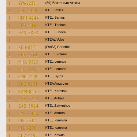
1
ZYA-8231
(59) Восточная Аттика
1
EEK-6499
KTEL Pellas
1
HMH-4244
KTEL Samos
1
BIZ-6116
KTEL Thebes
1
XAN-7878
ΚΤΕL Euboea
1
KTEAL Volos
1
XEH-8376
[OASA] Corinthia
1
KHA-2761
ΚΤΕL Evritania
1
MHA-3525
KTEL Lemnos
1
MHB-2935
KTEL Lemnos
1
EMH-2199
KTEL Syros
1
AKE-8251
ΚΤΕΛ Λακωνίας
1
KAM-8450
ΚΤΕL Karditsa
1
AXH-7200
KTEL Achaia
1
ZAB-3824
KTEL Zakynthos
1
EMZ-7450
KTEL Andros
1
INK-7517
KTEL Ioannina
1
INZ-4200
KTEL Ioannina
1
AHZ-7392
KTEL Kavala