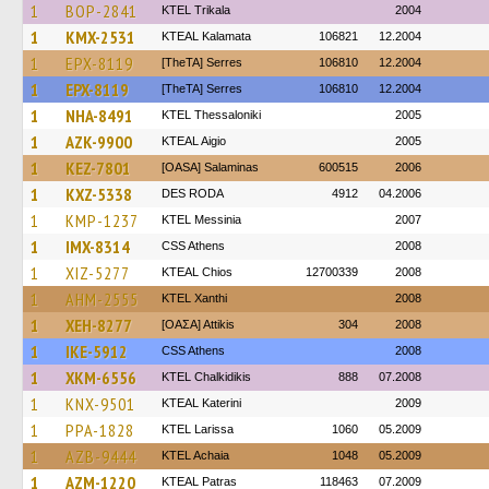
1
BOP-2841
ΚΤΕL Τrikala
2004
1
KMX-2531
KTEAL Kalamata
106821
12.2004
1
EPX-8119
[TheTA] Serres
106810
12.2004
1
EPX-8119
[TheTA] Serres
106810
12.2004
1
NHA-8491
KTEL Thessaloniki
2005
1
AZK-9900
KTEAL Aigio
2005
1
KEZ-7801
[OASA] Salaminas
600515
2006
1
KXZ-5338
DES RODA
4912
04.2006
1
KMP-1237
KTEL Messinia
2007
1
IMX-8314
CSS Athens
2008
1
XIZ-5277
KTEAL Chios
12700339
2008
1
AHM-2555
KTEL Xanthi
2008
1
XEH-8277
[ΟΑΣΑ] Αttikis
304
2008
1
IKE-5912
CSS Athens
2008
1
XKM-6556
ΚΤΕL Chalkidikis
888
07.2008
1
KNX-9501
KTEAL Katerini
2009
1
PPA-1828
KTEL Larissa
1060
05.2009
1
AZB-9444
KTEL Achaia
1048
05.2009
1
AZM-1220
KTEAL Patras
118463
07.2009