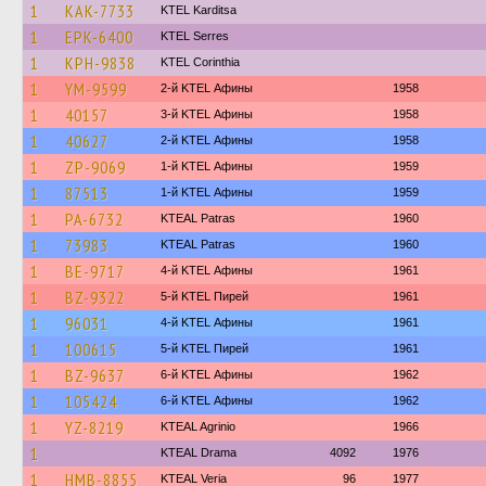
1
KAK-7733
ΚΤΕL Karditsa
1
EPK-6400
KTEL Serres
1
KPH-9838
KTEL Corinthia
1
YM-9599
2-й KTEL Афины
1958
1
40157
3-й KTEL Афины
1958
1
40627
2-й KTEL Афины
1958
1
ZP-9069
1-й KTEL Афины
1959
1
87513
1-й KTEL Афины
1959
1
PA-6732
KTEAL Patras
1960
1
73983
KTEAL Patras
1960
1
BE-9717
4-й KTEL Афины
1961
1
BZ-9322
5-й KTEL Пирей
1961
1
96031
4-й KTEL Афины
1961
1
100615
5-й KTEL Пирей
1961
1
BZ-9637
6-й KTEL Афины
1962
1
105424
6-й KTEL Афины
1962
1
YZ-8219
KTEAL Agrinio
1966
1
KTEAL Drama
4092
1976
1
HMB-8855
KTEAL Veria
96
1977