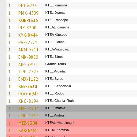
1
INO-6225
KTEL Ioannina
1
PMK-4509
KTEL Drama
1
KON-1335
KTEL Rhodope
1
INX-8200
KTEAL Ioannina
1
KYK-8444
ΚΤΕΛ Κέρκυρα
1
PAZ-2571
KTEL Florina
1
AKM-5711
ΚΤΕΛ Λακωνίας
1
EMK-9880
KTEL Sifnos
1
AIP-3910
Grande Tours
1
TPH-7525
KTEL Arcadia
1
EMX-1122
KTEL Syros
1
KEB-5320
KTEL Cephalonia
1
POO-6948
ΚΤΕL Rodou
1
XNO-8194
KTEL Chania–Reth.
1
HMK-8507
KTEL Imathia
1
EMH-1287
KTEL Andros
1
MEZ-2308
KTEAL Missolonghi
1
KAK-6761
KTEAL Karditsa