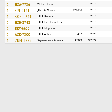
1
HZA-7726
CT Heraklion
2010
1
EPI-9161
[TheTA] Serres
121666
2010
1
KON-1243
ΚΤΕL Kozani
2016
1
HZE-8748
KTEL Heraklion–Las.
2019
1
BOY-3322
ΚΤΕL Magnesia
2019
1
AZK-7200
KTEL Achaia
8407
2020
1
ZNM-3885
Sygkoinonies Афины
G949
03.2024