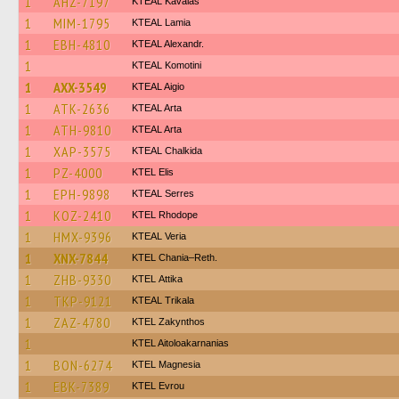
1
AHZ-7197
KTEAL Kavalas
1
MIM-1795
KTEAL Lamia
1
EBH-4810
KTEAL Alexandr.
1
KTEAL Komotini
1
AXX-3549
KTEAL Aigio
1
ATK-2636
KTEAL Arta
1
ATH-9810
KTEAL Arta
1
XAP-3575
KTEAL Chalkida
1
PZ-4000
KTEL Elis
1
EPH-9898
KTEAL Serres
1
KOZ-2410
KTEL Rhodope
1
HMX-9396
KTEAL Veria
1
XNX-7844
KTEL Chania–Reth.
1
ZHB-9330
KΤΕL Αttika
1
TKP-9121
KTEAL Trikala
1
ZAZ-4780
KTEL Zakynthos
1
KTEL Aitoloakarnanias
1
BON-6274
ΚΤΕL Magnesia
1
EBK-7389
KTEL Evrou