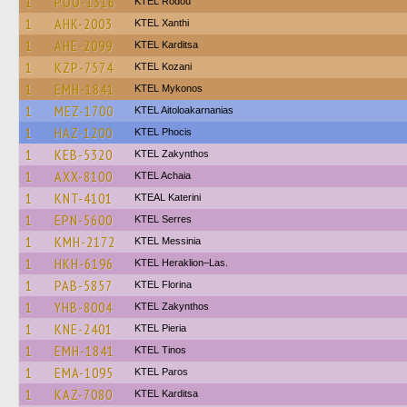
1
POO-1316
ΚΤΕL Rodou
1
AHK-2003
KTEL Xanthi
1
AHE-2099
ΚΤΕL Karditsa
1
KZP-7574
ΚΤΕL Kozani
1
EMH-1841
KTEL Mykonos
1
MEZ-1700
KTEL Aitoloakarnanias
1
HAZ-1200
ΚΤΕL Phocis
1
KEB-5320
KTEL Zakynthos
1
AXX-8100
KTEL Achaia
1
KNT-4101
KTEAL Katerini
1
EPN-5600
KTEL Serres
1
KMH-2172
KTEL Messinia
1
HKH-6196
KTEL Heraklion–Las.
1
PAB-5857
KTEL Florina
1
YHB-8004
KTEL Zakynthos
1
KNE-2401
KTEL Pieria
1
EMH-1841
KTEL Tinos
1
EMA-1095
KTEL Paros
1
KAZ-7080
ΚΤΕL Karditsa