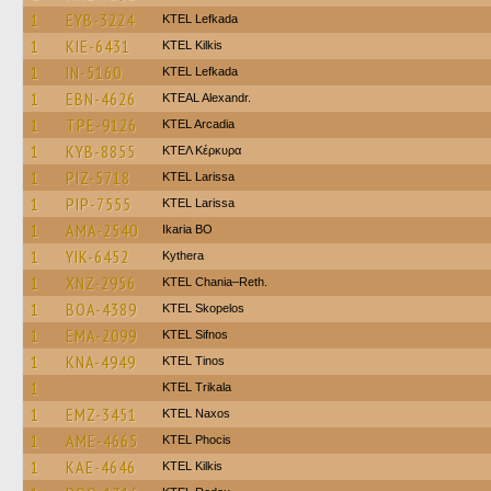
1
EYB-3224
KTEL Lefkada
1
KIE-6431
KTEL Kilkis
1
IN-5160
KTEL Lefkada
1
EBN-4626
KTEAL Alexandr.
1
TPE-9126
KTEL Arcadia
1
KYB-8855
ΚΤΕΛ Κέρκυρα
1
PIZ-5718
KTEL Larissa
1
PIP-7555
KTEL Larissa
1
AMA-2540
Ikaria BO
1
YIK-6452
Kythera
1
XNZ-2956
KTEL Chania–Reth.
1
BOA-4389
KTEL Skopelos
1
EMA-2099
KTEL Sifnos
1
KNA-4949
KTEL Tinos
1
ΚΤΕL Τrikala
1
EMZ-3451
KTEL Naxos
1
AME-4665
ΚΤΕL Phocis
1
KAE-4646
KTEL Kilkis