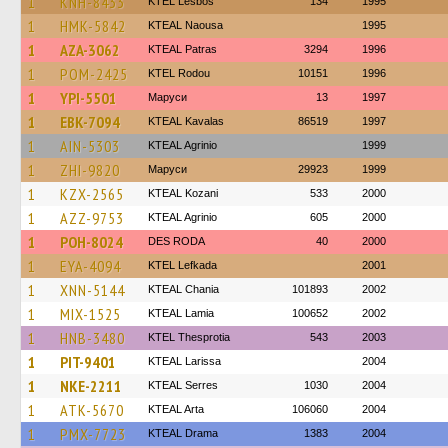
1
KNH-8433
KTEL Lesbos
134
1995
1
HMK-5842
KTEAL Naousa
1995
1
AZA-3062
KTEAL Patras
3294
1996
1
POM-2425
ΚΤΕL Rodou
10151
1996
1
YPI-5501
Маруси
13
1997
1
EBK-7094
KTEAL Kavalas
86519
1997
1
AIN-5303
KTEAL Agrinio
1999
1
ZHI-9820
Маруси
29923
1999
1
KZX-2565
KTEAL Kozani
533
2000
1
AZZ-9753
KTEAL Agrinio
605
2000
1
POH-8024
DES RODA
40
2000
1
EYA-4094
KTEL Lefkada
2001
1
XNN-5144
KTEAL Chania
101893
2002
1
MIX-1525
KTEAL Lamia
100652
2002
1
HNB-3480
KTEL Thesprotia
543
2003
1
PIT-9401
KTEAL Larissa
2004
1
NKE-2211
KTEAL Serres
1030
2004
1
ATK-5670
KTEAL Arta
106060
2004
1
PMX-7723
KTEAL Drama
1383
2004