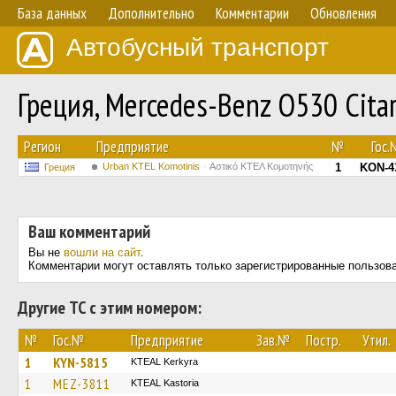
База данных
Дополнительно
Комментарии
Обновления
Автобусный транспорт
Греция, Mercedes-Benz O530 Cita
Регион
Предприятие
№
Гос.
Urban KTEL Komotinis
Αστικό ΚΤΕΛ Κομοτηνής
1
KON-4
Греция
Ваш комментарий
Вы не
вошли на сайт
.
Комментарии могут оставлять только зарегистрированные пользов
Другие ТС с этим номером:
№
Гос.№
Предприятие
Зав.№
Постр.
Утил.
1
KYN-5815
KTEAL Kerkyra
1
MEZ-3811
KTEAL Kastoria