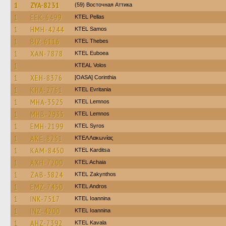
1
ZYA-8231
(59) Восточная Аттика
1
EEK-6499
KTEL Pellas
1
HMH-4244
KTEL Samos
1
BIZ-6116
KTEL Thebes
1
XAN-7878
ΚΤΕL Euboea
1
KTEAL Volos
1
XEH-8376
[OASA] Corinthia
1
KHA-2761
ΚΤΕL Evritania
1
MHA-3525
KTEL Lemnos
1
MHB-2935
KTEL Lemnos
1
EMH-2199
KTEL Syros
1
AKE-8251
ΚΤΕΛ Λακωνίας
1
KAM-8450
ΚΤΕL Karditsa
1
AXH-7200
KTEL Achaia
1
ZAB-3824
KTEL Zakynthos
1
EMZ-7450
KTEL Andros
1
INK-7517
KTEL Ioannina
1
INZ-4200
KTEL Ioannina
1
AHZ-7392
KTEL Kavala