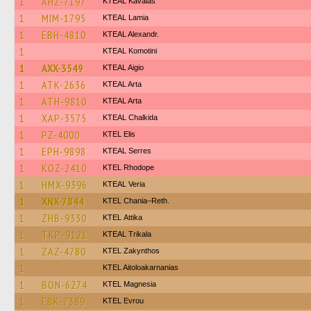
1
AHZ-7197
KTEAL Kavalas
1
MIM-1795
KTEAL Lamia
1
EBH-4810
KTEAL Alexandr.
1
KTEAL Komotini
1
AXX-3549
KTEAL Aigio
1
ATK-2636
KTEAL Arta
1
ATH-9810
KTEAL Arta
1
XAP-3575
KTEAL Chalkida
1
PZ-4000
KTEL Elis
1
EPH-9898
KTEAL Serres
1
KOZ-2410
KTEL Rhodope
1
HMX-9396
KTEAL Veria
1
XNX-7844
KTEL Chania–Reth.
1
ZHB-9330
KΤΕL Αttika
1
TKP-9121
KTEAL Trikala
1
ZAZ-4780
KTEL Zakynthos
1
KTEL Aitoloakarnanias
1
BON-6274
ΚΤΕL Magnesia
1
EBK-7389
KTEL Evrou