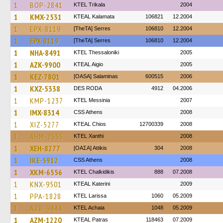
1
BOP-2841
ΚΤΕL Τrikala
2004
1
KMX-2531
KTEAL Kalamata
106821
12.2004
1
EPX-8119
[TheTA] Serres
106810
12.2004
1
EPX-8119
[TheTA] Serres
106810
12.2004
1
NHA-8491
KTEL Thessaloniki
2005
1
AZK-9900
KTEAL Aigio
2005
1
KEZ-7801
[OASA] Salaminas
600515
2006
1
KXZ-5338
DES RODA
4912
04.2006
1
KMP-1237
KTEL Messinia
2007
1
IMX-8314
CSS Athens
2008
1
XIZ-5277
KTEAL Chios
12700339
2008
1
AHM-2555
KTEL Xanthi
2008
1
XEH-8277
[ΟΑΣΑ] Αttikis
304
2008
1
IKE-5912
CSS Athens
2008
1
XKM-6556
ΚΤΕL Chalkidikis
888
07.2008
1
KNX-9501
KTEAL Katerini
2009
1
PPA-1828
KTEL Larissa
1060
05.2009
1
AZB-9444
KTEL Achaia
1048
05.2009
1
AZM-1220
KTEAL Patras
118463
07.2009