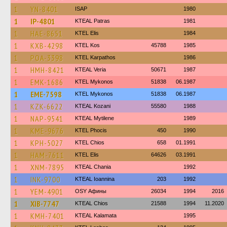
1
YN-8401
ISAP
1980
1
IP-4801
KTEAL Patras
1981
1
HAE-8651
KTEL Elis
1984
1
KXB-4298
KTEL Kos
45788
1985
1
POA-3398
ΚΤΕL Karpathos
1986
1
HMH-8421
KTEAL Veria
50671
1987
1
EMK-1686
KTEL Mykonos
51838
06.1987
1
EME-7598
KTEL Mykonos
51838
06.1987
1
KZK-6622
KTEAL Kozani
55580
1988
1
NAP-9541
KTEAL Mytilene
1989
1
KME-9676
ΚΤΕL Phocis
450
1990
1
KPH-5027
KTEL Chios
658
01.1991
1
HAM-7611
KTEL Elis
64626
03.1991
1
XNM-7895
KTEAL Chania
1992
1
INK-9700
KTEAL Ioannina
203
1992
1
YEM-4901
OSY Афины
26034
1994
2016
1
XIB-7747
KTEAL Chios
21588
1994
11.2020
1
KMH-7401
KTEAL Kalamata
1995