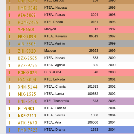
1
KNH-8433
KTEL Lesbos
134
1995
1
HMK-5842
KTEAL Naousa
1995
1
AZA-3062
KTEAL Patras
3294
1996
1
POM-2425
ΚΤΕL Rodou
10151
1996
1
YPI-5501
Маруси
13
1997
1
EBK-7094
KTEAL Kavalas
86519
1997
1
AIN-5303
KTEAL Agrinio
1999
1
ZHI-9820
Маруси
29923
1999
1
KZX-2565
KTEAL Kozani
533
2000
1
AZZ-9753
KTEAL Agrinio
605
2000
1
POH-8024
DES RODA
40
2000
1
EYA-4094
KTEL Lefkada
2001
1
XNN-5144
KTEAL Chania
101893
2002
1
MIX-1525
KTEAL Lamia
100652
2002
1
HNB-3480
KTEL Thesprotia
543
2003
1
PIT-9401
KTEAL Larissa
2004
1
NKE-2211
KTEAL Serres
1030
2004
1
ATK-5670
KTEAL Arta
106060
2004
1
PMX-7723
KTEAL Drama
1383
2004