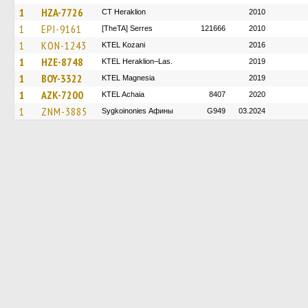
1
HZA-7726
CT Heraklion
2010
1
EPI-9161
[TheTA] Serres
121666
2010
1
KON-1243
ΚΤΕL Kozani
2016
1
HZE-8748
KTEL Heraklion–Las.
2019
1
BOY-3322
ΚΤΕL Magnesia
2019
1
AZK-7200
KTEL Achaia
8407
2020
1
ZNM-3885
Sygkoinonies Афины
G949
03.2024