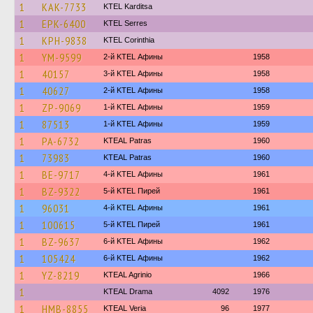
1
KAK-7733
ΚΤΕL Karditsa
1
EPK-6400
KTEL Serres
1
KPH-9838
KTEL Corinthia
1
YM-9599
2-й KTEL Афины
1958
1
40157
3-й KTEL Афины
1958
1
40627
2-й KTEL Афины
1958
1
ZP-9069
1-й KTEL Афины
1959
1
87513
1-й KTEL Афины
1959
1
PA-6732
KTEAL Patras
1960
1
73983
KTEAL Patras
1960
1
BE-9717
4-й KTEL Афины
1961
1
BZ-9322
5-й KTEL Пирей
1961
1
96031
4-й KTEL Афины
1961
1
100615
5-й KTEL Пирей
1961
1
BZ-9637
6-й KTEL Афины
1962
1
105424
6-й KTEL Афины
1962
1
YZ-8219
KTEAL Agrinio
1966
1
KTEAL Drama
4092
1976
1
HMB-8855
KTEAL Veria
96
1977