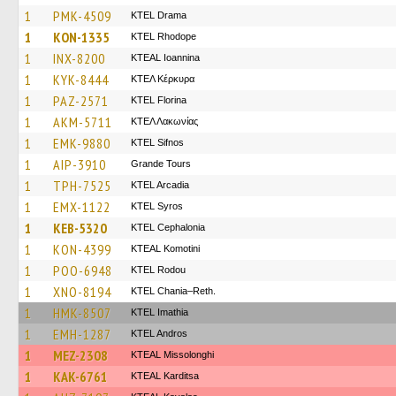
1
PMK-4509
KTEL Drama
1
KON-1335
KTEL Rhodope
1
INX-8200
KTEAL Ioannina
1
KYK-8444
ΚΤΕΛ Κέρκυρα
1
PAZ-2571
KTEL Florina
1
AKM-5711
ΚΤΕΛ Λακωνίας
1
EMK-9880
KTEL Sifnos
1
AIP-3910
Grande Tours
1
TPH-7525
KTEL Arcadia
1
EMX-1122
KTEL Syros
1
KEB-5320
KTEL Cephalonia
1
KON-4399
KTEAL Komotini
1
POO-6948
ΚΤΕL Rodou
1
XNO-8194
KTEL Chania–Reth.
1
HMK-8507
KTEL Imathia
1
EMH-1287
KTEL Andros
1
MEZ-2308
KTEAL Missolonghi
1
KAK-6761
KTEAL Karditsa