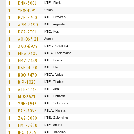
1
KNK-3001
KTEL Pieria
1
YPX-4891
Union
1
PZE-8200
KTEL Preveza
1
APM-8190
KTEL Argolida
1
KXZ-2701
KTEL Kos
1
AO-067-21
Афон
1
XAO-6929
KTEAL Chalkida
1
MNA-2309
KTEAL Ptolemaida
1
EMZ-7449
KTEL Paros
1
HAN-4180
KTEL Elis
1
BOO-7470
KTEAL Volos
1
BIP-1025
KTEL Thebes
1
ATE-4744
KTEL Arta
1
MIX-2671
ΚΤΕL Phthiotis
1
YNN-9943
KTEL Salaminas
1
PAZ-3055
KTEAL Florina
1
ZAZ-8030
KTEL Zakynthos
1
EMT-7660
KTEL Andros
1
INO-6225
KTEL Ioannina