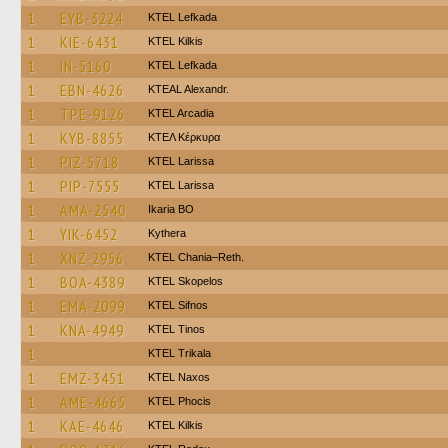
1
EYB-3224
KTEL Lefkada
1
KIE-6431
KTEL Kilkis
1
IN-5160
KTEL Lefkada
1
EBN-4626
KTEAL Alexandr.
1
TPE-9126
KTEL Arcadia
1
KYB-8855
ΚΤΕΛ Κέρκυρα
1
PIZ-5718
KTEL Larissa
1
PIP-7555
KTEL Larissa
1
AMA-2540
Ikaria BO
1
YIK-6452
Kythera
1
XNZ-2956
KTEL Chania–Reth.
1
BOA-4389
KTEL Skopelos
1
EMA-2099
KTEL Sifnos
1
KNA-4949
KTEL Tinos
1
ΚΤΕL Τrikala
1
EMZ-3451
KTEL Naxos
1
AME-4665
ΚΤΕL Phocis
1
KAE-4646
KTEL Kilkis