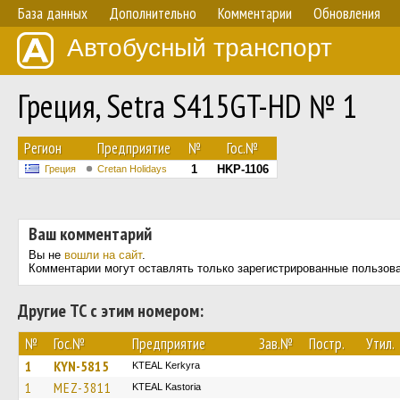
База данных
Дополнительно
Комментарии
Обновления
Автобусный транспорт
Греция, Setra S415GT-HD № 1
Регион
Предприятие
№
Гос.№
1
HKP-1106
Греция
Cretan Holidays
Ваш комментарий
Вы не
вошли на сайт
.
Комментарии могут оставлять только зарегистрированные пользов
Другие ТС с этим номером:
№
Гос.№
Предприятие
Зав.№
Постр.
Утил.
1
KYN-5815
KTEAL Kerkyra
1
MEZ-3811
KTEAL Kastoria