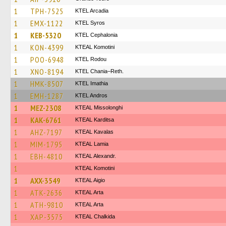
1
TPH-7525
KTEL Arcadia
1
EMX-1122
KTEL Syros
1
KEB-5320
KTEL Cephalonia
1
KON-4399
KTEAL Komotini
1
POO-6948
ΚΤΕL Rodou
1
XNO-8194
KTEL Chania–Reth.
1
HMK-8507
KTEL Imathia
1
EMH-1287
KTEL Andros
1
MEZ-2308
KTEAL Missolonghi
1
KAK-6761
KTEAL Karditsa
1
AHZ-7197
KTEAL Kavalas
1
MIM-1795
KTEAL Lamia
1
EBH-4810
KTEAL Alexandr.
1
KTEAL Komotini
1
AXX-3549
KTEAL Aigio
1
ATK-2636
KTEAL Arta
1
ATH-9810
KTEAL Arta
1
XAP-3575
KTEAL Chalkida