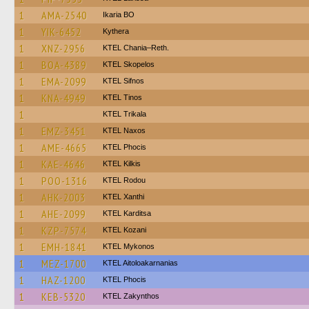
1
AMA-2540
Ikaria BO
1
YIK-6452
Kythera
1
XNZ-2956
KTEL Chania–Reth.
1
BOA-4389
KTEL Skopelos
1
EMA-2099
KTEL Sifnos
1
KNA-4949
KTEL Tinos
1
ΚΤΕL Τrikala
1
EMZ-3451
KTEL Naxos
1
AME-4665
ΚΤΕL Phocis
1
KAE-4646
KTEL Kilkis
1
POO-1316
ΚΤΕL Rodou
1
AHK-2003
KTEL Xanthi
1
AHE-2099
ΚΤΕL Karditsa
1
KZP-7574
ΚΤΕL Kozani
1
EMH-1841
KTEL Mykonos
1
MEZ-1700
KTEL Aitoloakarnanias
1
HAZ-1200
ΚΤΕL Phocis
1
KEB-5320
KTEL Zakynthos