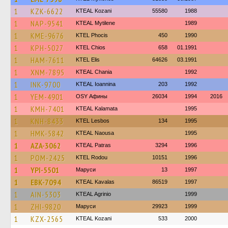
1
KZK-6622
KTEAL Kozani
55580
1988
1
NAP-9541
KTEAL Mytilene
1989
1
KME-9676
ΚΤΕL Phocis
450
1990
1
KPH-5027
KTEL Chios
658
01.1991
1
HAM-7611
KTEL Elis
64626
03.1991
1
XNM-7895
KTEAL Chania
1992
1
INK-9700
KTEAL Ioannina
203
1992
1
YEM-4901
OSY Афины
26034
1994
2016
1
KMH-7401
KTEAL Kalamata
1995
1
KNH-8433
KTEL Lesbos
134
1995
1
HMK-5842
KTEAL Naousa
1995
1
AZA-3062
KTEAL Patras
3294
1996
1
POM-2425
ΚΤΕL Rodou
10151
1996
1
YPI-5501
Маруси
13
1997
1
EBK-7094
KTEAL Kavalas
86519
1997
1
AIN-5303
KTEAL Agrinio
1999
1
ZHI-9820
Маруси
29923
1999
1
KZX-2565
KTEAL Kozani
533
2000