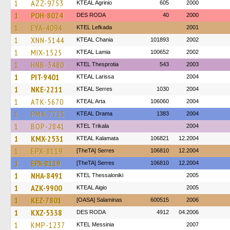
1
AZZ-9753
KTEAL Agrinio
605
2000
1
POH-8024
DES RODA
40
2000
1
EYA-4094
KTEL Lefkada
2001
1
XNN-5144
KTEAL Chania
101893
2002
1
MIX-1525
KTEAL Lamia
100652
2002
1
HNB-3480
KTEL Thesprotia
543
2003
1
PIT-9401
KTEAL Larissa
2004
1
NKE-2211
KTEAL Serres
1030
2004
1
ATK-5670
KTEAL Arta
106060
2004
1
PMX-7723
KTEAL Drama
1383
2004
1
BOP-2841
ΚΤΕL Τrikala
2004
1
KMX-2531
KTEAL Kalamata
106821
12.2004
1
EPX-8119
[TheTA] Serres
106810
12.2004
1
EPX-8119
[TheTA] Serres
106810
12.2004
1
NHA-8491
KTEL Thessaloniki
2005
1
AZK-9900
KTEAL Aigio
2005
1
KEZ-7801
[OASA] Salaminas
600515
2006
1
KXZ-5338
DES RODA
4912
04.2006
1
KMP-1237
KTEL Messinia
2007