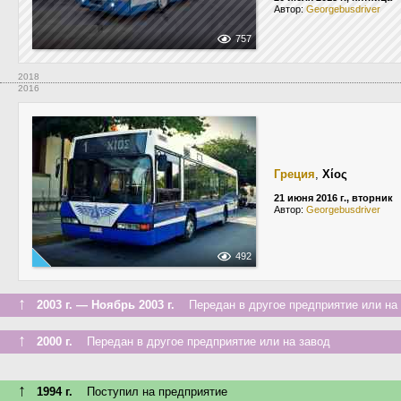
Автор:
Georgebusdriver
757
2018
2016
Греция
,
Χίος
21 июня 2016 г., вторник
Автор:
Georgebusdriver
492
↑
2003 г. — Ноябрь 2003 г.
Передан в другое предприятие или на 
↑
2000 г.
Передан в другое предприятие или на завод
↑
1994 г.
Поступил на предприятие