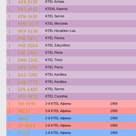
1
AXX-8100
KTEL Achaia
1
KNT-4101
KTEAL Katerini
1
EPN-5600
KTEL Serres
1
KMH-2172
KTEL Messinia
1
HKH-6196
KTEL Heraklion–Las.
1
PAB-5857
KTEL Florina
1
YHB-8004
KTEL Zakynthos
1
KNE-2401
KTEL Pieria
1
EMH-1841
KTEL Tinos
1
EMA-1095
KTEL Paros
1
KAZ-7080
ΚΤΕL Karditsa
1
KAK-7733
ΚΤΕL Karditsa
1
EPK-6400
KTEL Serres
1
KPH-9838
KTEL Corinthia
1
YM-9599
2-й KTEL Афины
1958
1
40157
3-й KTEL Афины
1958
1
40627
2-й KTEL Афины
1958
1
ZP-9069
1-й KTEL Афины
1959
1
87513
1-й KTEL Афины
1959