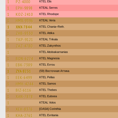
1
PZ-4000
KTEL Elis
1
EPH-9898
KTEAL Serres
1
KOZ-2410
KTEL Rhodope
1
HMX-9396
KTEAL Veria
1
XNX-7844
KTEL Chania–Reth.
1
ZHB-9330
KΤΕL Αttika
1
TKP-9121
KTEAL Trikala
1
ZAZ-4780
KTEL Zakynthos
1
KTEL Aitoloakarnanias
1
BON-6274
ΚΤΕL Magnesia
1
EBK-7389
KTEL Evrou
1
ZYA-8231
(59) Восточная Аттика
1
EEK-6499
KTEL Pellas
1
HMH-4244
KTEL Samos
1
BIZ-6116
KTEL Thebes
1
XAN-7878
ΚΤΕL Euboea
1
KTEAL Volos
1
XEH-8376
[OASA] Corinthia
1
KHA-2761
ΚΤΕL Evritania