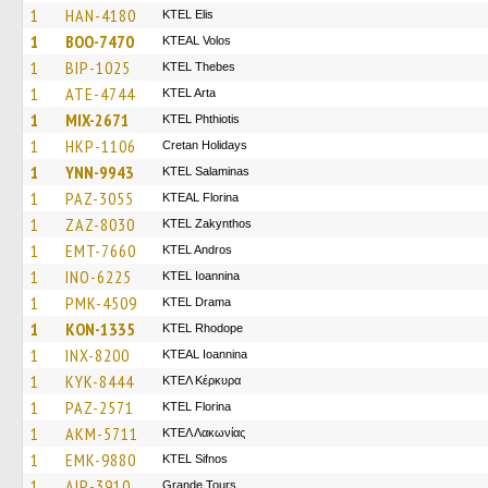
1
HAN-4180
KTEL Elis
1
BOO-7470
KTEAL Volos
1
BIP-1025
KTEL Thebes
1
ATE-4744
KTEL Arta
1
MIX-2671
ΚΤΕL Phthiotis
1
HKP-1106
Cretan Holidays
1
YNN-9943
KTEL Salaminas
1
PAZ-3055
KTEAL Florina
1
ZAZ-8030
KTEL Zakynthos
1
EMT-7660
KTEL Andros
1
INO-6225
KTEL Ioannina
1
PMK-4509
KTEL Drama
1
KON-1335
KTEL Rhodope
1
INX-8200
KTEAL Ioannina
1
KYK-8444
ΚΤΕΛ Κέρκυρα
1
PAZ-2571
KTEL Florina
1
AKM-5711
ΚΤΕΛ Λακωνίας
1
EMK-9880
KTEL Sifnos
1
AIP-3910
Grande Tours