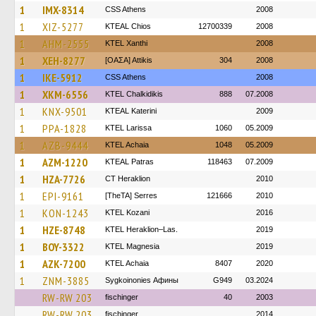
1
IMX-8314
CSS Athens
2008
1
XIZ-5277
KTEAL Chios
12700339
2008
1
AHM-2555
KTEL Xanthi
2008
1
XEH-8277
[ΟΑΣΑ] Αttikis
304
2008
1
IKE-5912
CSS Athens
2008
1
XKM-6556
ΚΤΕL Chalkidikis
888
07.2008
1
KNX-9501
KTEAL Katerini
2009
1
PPA-1828
KTEL Larissa
1060
05.2009
1
AZB-9444
KTEL Achaia
1048
05.2009
1
AZM-1220
KTEAL Patras
118463
07.2009
1
HZA-7726
CT Heraklion
2010
1
EPI-9161
[TheTA] Serres
121666
2010
1
KON-1243
ΚΤΕL Kozani
2016
1
HZE-8748
KTEL Heraklion–Las.
2019
1
BOY-3322
ΚΤΕL Magnesia
2019
1
AZK-7200
KTEL Achaia
8407
2020
1
ZNM-3885
Sygkoinonies Афины
G949
03.2024
RW-RW 203
fischinger
40
2003
RW-RW 203
fischinger
2014