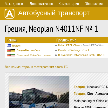
База данных
Дополнительно
Комментарии
Обновления
Автобусный транспорт
Греция, Neoplan N4011NF № 1
Регион
Предприятие
Urban KTEL Chios
Αστικό ΚΤΕΛ Χίου
Греция
Omnibus Fischinger GmbH
Баден-Вюртемберг
Busverkehr Ostwestfalen GmbH (BVO)
Северный Рейн-Вестфалия
Все комментарии к фотографиям этого ТС
Греция
, Neoplan PC9 N
Греция
,
Χίος
,
Λευκων
Main parking of Chios ci
20 июля 2018 г., пятница