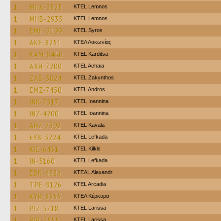
1
MHA-3525
KTEL Lemnos
1
MHB-2935
KTEL Lemnos
1
EMH-2199
KTEL Syros
1
AKE-8251
ΚΤΕΛ Λακωνίας
1
KAM-8450
ΚΤΕL Karditsa
1
AXH-7200
KTEL Achaia
1
ZAB-3824
KTEL Zakynthos
1
EMZ-7450
KTEL Andros
1
INK-7517
KTEL Ioannina
1
INZ-4200
KTEL Ioannina
1
AHZ-7392
KTEL Kavala
1
EYB-3224
KTEL Lefkada
1
KIE-6431
KTEL Kilkis
1
IN-5160
KTEL Lefkada
1
EBN-4626
KTEAL Alexandr.
1
TPE-9126
KTEL Arcadia
1
KYB-8855
ΚΤΕΛ Κέρκυρα
1
PIZ-5718
KTEL Larissa
1
PIP-7555
KTEL Larissa