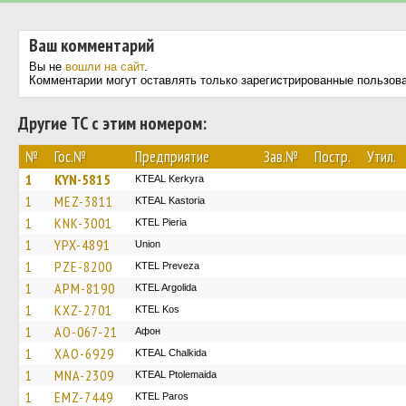
Ваш комментарий
Вы не
вошли на сайт
.
Комментарии могут оставлять только зарегистрированные пользов
Другие ТС с этим номером:
№
Гос.№
Предприятие
Зав.№
Постр.
Утил.
1
KYN-5815
KTEAL Kerkyra
1
MEZ-3811
KTEAL Kastoria
1
KNK-3001
KTEL Pieria
1
YPX-4891
Union
1
PZE-8200
KTEL Preveza
1
APM-8190
KTEL Argolida
1
KXZ-2701
KTEL Kos
1
AO-067-21
Афон
1
XAO-6929
KTEAL Chalkida
1
MNA-2309
KTEAL Ptolemaida
1
EMZ-7449
KTEL Paros