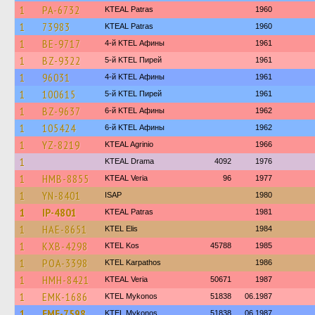
1
PA-6732
KTEAL Patras
1960
1
73983
KTEAL Patras
1960
1
BE-9717
4-й KTEL Афины
1961
1
BZ-9322
5-й KTEL Пирей
1961
1
96031
4-й KTEL Афины
1961
1
100615
5-й KTEL Пирей
1961
1
BZ-9637
6-й KTEL Афины
1962
1
105424
6-й KTEL Афины
1962
1
YZ-8219
KTEAL Agrinio
1966
1
KTEAL Drama
4092
1976
1
HMB-8855
KTEAL Veria
96
1977
1
YN-8401
ISAP
1980
1
IP-4801
KTEAL Patras
1981
1
HAE-8651
KTEL Elis
1984
1
KXB-4298
KTEL Kos
45788
1985
1
POA-3398
ΚΤΕL Karpathos
1986
1
HMH-8421
KTEAL Veria
50671
1987
1
EMK-1686
KTEL Mykonos
51838
06.1987
1
EME-7598
KTEL Mykonos
51838
06.1987