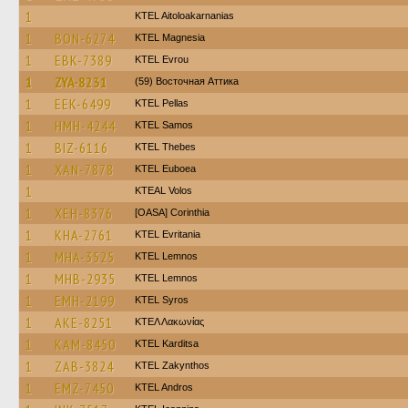
1
KTEL Aitoloakarnanias
1
BON-6274
ΚΤΕL Magnesia
1
EBK-7389
KTEL Evrou
1
ZYA-8231
(59) Восточная Аттика
1
EEK-6499
KTEL Pellas
1
HMH-4244
KTEL Samos
1
BIZ-6116
KTEL Thebes
1
XAN-7878
ΚΤΕL Euboea
1
KTEAL Volos
1
XEH-8376
[OASA] Corinthia
1
KHA-2761
ΚΤΕL Evritania
1
MHA-3525
KTEL Lemnos
1
MHB-2935
KTEL Lemnos
1
EMH-2199
KTEL Syros
1
AKE-8251
ΚΤΕΛ Λακωνίας
1
KAM-8450
ΚΤΕL Karditsa
1
ZAB-3824
KTEL Zakynthos
1
EMZ-7450
KTEL Andros