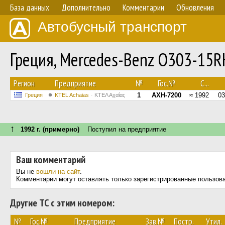
База данных
Дополнительно
Комментарии
Обновления
Автобусный транспорт
Греция, Mercedes-Benz O303-15
Регион
Предприятие
№
Гос.№
С...
1
AXH-7200
≈ 1992
03
Греция
KTEL Achaias
ΚΤΕΛ Αχαΐας
↑
1992 г. (примерно)
Поступил на предприятие
Ваш комментарий
Вы не
вошли на сайт
.
Комментарии могут оставлять только зарегистрированные пользов
Другие ТС с этим номером:
№
Гос.№
Предприятие
Зав.№
Постр.
Утил.