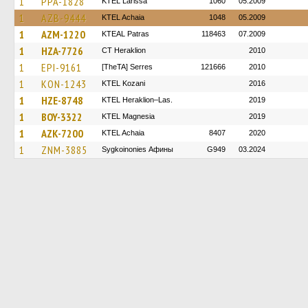
1
PPA-1828
KTEL Larissa
1060
05.2009
1
AZB-9444
KTEL Achaia
1048
05.2009
1
AZM-1220
KTEAL Patras
118463
07.2009
1
HZA-7726
CT Heraklion
2010
1
EPI-9161
[TheTA] Serres
121666
2010
1
KON-1243
ΚΤΕL Kozani
2016
1
HZE-8748
KTEL Heraklion–Las.
2019
1
BOY-3322
ΚΤΕL Magnesia
2019
1
AZK-7200
KTEL Achaia
8407
2020
1
ZNM-3885
Sygkoinonies Афины
G949
03.2024