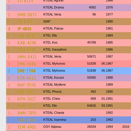
1
YZ-8219
KTEAL Agrinio
1966
1
KTEAL Drama
4092
1976
1
HMB-8855
KTEAL Veria
96
1977
1
YN-8401
ISAP
1980
1
IP-4801
KTEAL Patras
1981
1
HAE-8651
KTEL Elis
1984
1
KXB-4298
KTEL Kos
45788
1985
1
POA-3398
ΚΤΕL Karpathos
1986
1
HMH-8421
KTEAL Veria
50671
1987
1
EMK-1686
KTEL Mykonos
51838
06.1987
1
EME-7598
KTEL Mykonos
51838
06.1987
1
KZK-6622
KTEAL Kozani
55580
1988
1
NAP-9541
KTEAL Mytilene
1989
1
KME-9676
ΚΤΕL Phocis
450
1990
1
KPH-5027
KTEL Chios
658
01.1991
1
HAM-7611
KTEL Elis
64626
03.1991
1
XNM-7895
KTEAL Chania
1992
1
INK-9700
KTEAL Ioannina
203
1992
1
YEM-4901
OSY Афины
26034
1994
2016