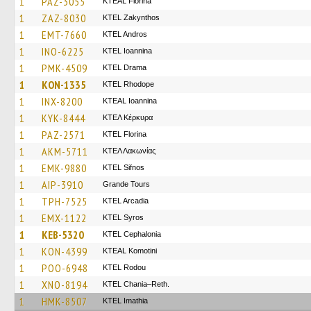
1
PAZ-3055
KTEAL Florina
1
ZAZ-8030
KTEL Zakynthos
1
EMT-7660
KTEL Andros
1
INO-6225
KTEL Ioannina
1
PMK-4509
KTEL Drama
1
KON-1335
KTEL Rhodope
1
INX-8200
KTEAL Ioannina
1
KYK-8444
ΚΤΕΛ Κέρκυρα
1
PAZ-2571
KTEL Florina
1
AKM-5711
ΚΤΕΛ Λακωνίας
1
EMK-9880
KTEL Sifnos
1
AIP-3910
Grande Tours
1
TPH-7525
KTEL Arcadia
1
EMX-1122
KTEL Syros
1
KEB-5320
KTEL Cephalonia
1
KON-4399
KTEAL Komotini
1
POO-6948
ΚΤΕL Rodou
1
XNO-8194
KTEL Chania–Reth.
1
HMK-8507
KTEL Imathia