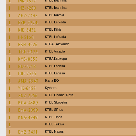
1
INK-7517
KTEL Ioannina
1
INZ-4200
KTEL Ioannina
1
AHZ-7392
KTEL Kavala
1
EYB-3224
KTEL Lefkada
1
KIE-6431
KTEL Kilkis
1
IN-5160
KTEL Lefkada
1
EBN-4626
KTEAL Alexandr.
1
TPE-9126
KTEL Arcadia
1
KYB-8855
ΚΤΕΛ Κέρκυρα
1
PIZ-5718
KTEL Larissa
1
PIP-7555
KTEL Larissa
1
AMA-2540
Ikaria BO
1
YIK-6452
Kythera
1
XNZ-2956
KTEL Chania–Reth.
1
BOA-4389
KTEL Skopelos
1
EMA-2099
KTEL Sifnos
1
KNA-4949
KTEL Tinos
1
ΚΤΕL Τrikala
1
EMZ-3451
KTEL Naxos