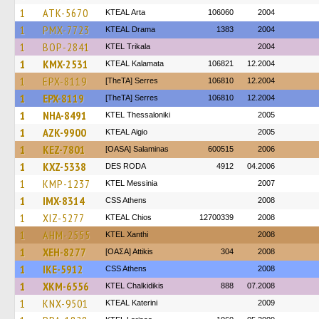
1
ATK-5670
KTEAL Arta
106060
2004
1
PMX-7723
KTEAL Drama
1383
2004
1
BOP-2841
ΚΤΕL Τrikala
2004
1
KMX-2531
KTEAL Kalamata
106821
12.2004
1
EPX-8119
[TheTA] Serres
106810
12.2004
1
EPX-8119
[TheTA] Serres
106810
12.2004
1
NHA-8491
KTEL Thessaloniki
2005
1
AZK-9900
KTEAL Aigio
2005
1
KEZ-7801
[OASA] Salaminas
600515
2006
1
KXZ-5338
DES RODA
4912
04.2006
1
KMP-1237
KTEL Messinia
2007
1
IMX-8314
CSS Athens
2008
1
XIZ-5277
KTEAL Chios
12700339
2008
1
AHM-2555
KTEL Xanthi
2008
1
XEH-8277
[ΟΑΣΑ] Αttikis
304
2008
1
IKE-5912
CSS Athens
2008
1
XKM-6556
ΚΤΕL Chalkidikis
888
07.2008
1
KNX-9501
KTEAL Katerini
2009