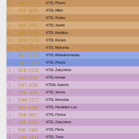
1
AME-4665
ΚΤΕL Phocis
1
KAE-4646
KTEL Kilkis
1
POO-1316
ΚΤΕL Rodou
1
AHK-2003
KTEL Xanthi
1
AHE-2099
ΚΤΕL Karditsa
1
KZP-7574
ΚΤΕL Kozani
1
EMH-1841
KTEL Mykonos
1
MEZ-1700
KTEL Aitoloakarnanias
1
HAZ-1200
ΚΤΕL Phocis
1
KEB-5320
KTEL Zakynthos
1
AXX-8100
KTEL Achaia
1
KNT-4101
KTEAL Katerini
1
EPN-5600
KTEL Serres
1
KMH-2172
KTEL Messinia
1
HKH-6196
KTEL Heraklion–Las.
1
PAB-5857
KTEL Florina
1
YHB-8004
KTEL Zakynthos
1
KNE-2401
KTEL Pieria
1
EMH-1841
KTEL Tinos