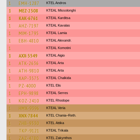
1
EMH-1287
KTEL Andros
1
MEZ-2308
KTEAL Missolonghi
1
KAK-6761
KTEAL Karditsa
1
AHZ-7197
KTEAL Kavalas
1
MIM-1795
KTEAL Lamia
1
EBH-4810
KTEAL Alexandr.
1
KTEAL Komotini
1
AXX-3549
KTEAL Aigio
1
ATK-2636
KTEAL Arta
1
ATH-9810
KTEAL Arta
1
XAP-3575
KTEAL Chalkida
1
PZ-4000
KTEL Elis
1
EPH-9898
KTEAL Serres
1
KOZ-2410
KTEL Rhodope
1
HMX-9396
KTEAL Veria
1
XNX-7844
KTEL Chania–Reth.
1
ZHB-9330
KΤΕL Αttika
1
TKP-9121
KTEAL Trikala
1
ZAZ-4780
KTEL Zakynthos