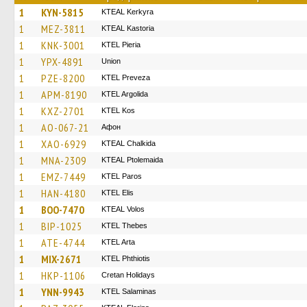
1
KYN-5815
KTEAL Kerkyra
1
MEZ-3811
KTEAL Kastoria
1
KNK-3001
KTEL Pieria
1
YPX-4891
Union
1
PZE-8200
KTEL Preveza
1
APM-8190
KTEL Argolida
1
KXZ-2701
KTEL Kos
1
AO-067-21
Афон
1
XAO-6929
KTEAL Chalkida
1
MNA-2309
KTEAL Ptolemaida
1
EMZ-7449
KTEL Paros
1
HAN-4180
KTEL Elis
1
BOO-7470
KTEAL Volos
1
BIP-1025
KTEL Thebes
1
ATE-4744
KTEL Arta
1
MIX-2671
ΚΤΕL Phthiotis
1
HKP-1106
Cretan Holidays
1
YNN-9943
KTEL Salaminas