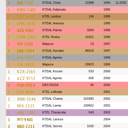
1
XIB-7747
KTEAL Chios
21588
1994
11.2020
1
KMH-7401
KTEAL Kalamata
1995
1
KNH-8433
KTEL Lesbos
134
1995
1
HMK-5842
KTEAL Naousa
1995
1
AZA-3062
KTEAL Patras
3294
1996
1
POM-2425
ΚΤΕL Rodou
10151
1996
1
YPI-5501
Маруси
13
1997
1
EBK-7094
KTEAL Kavalas
86519
1997
1
AIN-5303
KTEAL Agrinio
1999
1
ZHI-9820
Маруси
29923
1999
1
KZX-2565
KTEAL Kozani
533
2000
1
AZZ-9753
KTEAL Agrinio
605
2000
1
POH-8024
DES RODA
40
2000
1
EYA-4094
KTEL Lefkada
2001
1
XNN-5144
KTEAL Chania
101893
2002
1
MIX-1525
KTEAL Lamia
100652
2002
1
HNB-3480
KTEL Thesprotia
543
2003
1
PIT-9401
KTEAL Larissa
2004
1
NKE-2211
KTEAL Serres
1030
2004