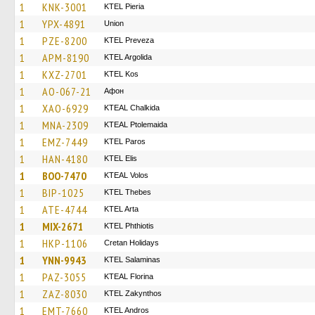
1
KNK-3001
KTEL Pieria
1
YPX-4891
Union
1
PZE-8200
KTEL Preveza
1
APM-8190
KTEL Argolida
1
KXZ-2701
KTEL Kos
1
AO-067-21
Афон
1
XAO-6929
KTEAL Chalkida
1
MNA-2309
KTEAL Ptolemaida
1
EMZ-7449
KTEL Paros
1
HAN-4180
KTEL Elis
1
BOO-7470
KTEAL Volos
1
BIP-1025
KTEL Thebes
1
ATE-4744
KTEL Arta
1
MIX-2671
ΚΤΕL Phthiotis
1
HKP-1106
Cretan Holidays
1
YNN-9943
KTEL Salaminas
1
PAZ-3055
KTEAL Florina
1
ZAZ-8030
KTEL Zakynthos
1
EMT-7660
KTEL Andros