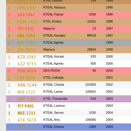
1
KNH-8433
KTEL Lesbos
134
1995
1
HMK-5842
KTEAL Naousa
1995
1
AZA-3062
KTEAL Patras
3294
1996
1
POM-2425
ΚΤΕL Rodou
10151
1996
1
YPI-5501
Маруси
13
1997
1
EBK-7094
KTEAL Kavalas
86519
1997
1
AIN-5303
KTEAL Agrinio
1999
1
ZHI-9820
Маруси
29923
1999
1
KZX-2565
KTEAL Kozani
533
2000
1
AZZ-9753
KTEAL Agrinio
605
2000
1
POH-8024
DES RODA
40
2000
1
EYA-4094
KTEL Lefkada
2001
1
XNN-5144
KTEAL Chania
101893
2002
1
MIX-1525
KTEAL Lamia
100652
2002
1
HNB-3480
KTEL Thesprotia
543
2003
1
PIT-9401
KTEAL Larissa
2004
1
NKE-2211
KTEAL Serres
1030
2004
1
ATK-5670
KTEAL Arta
106060
2004
1
PMX-7723
KTEAL Drama
1383
2004