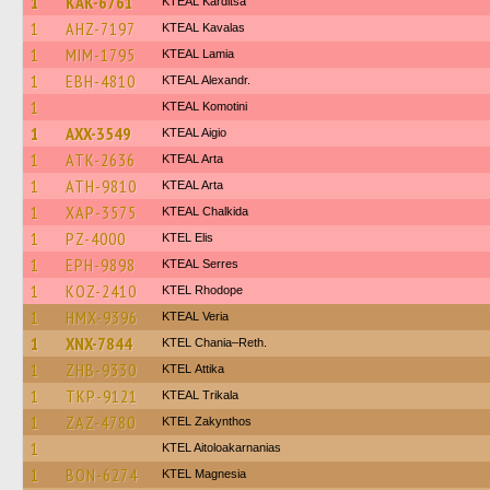
1
KAK-6761
KTEAL Karditsa
1
AHZ-7197
KTEAL Kavalas
1
MIM-1795
KTEAL Lamia
1
EBH-4810
KTEAL Alexandr.
1
KTEAL Komotini
1
AXX-3549
KTEAL Aigio
1
ATK-2636
KTEAL Arta
1
ATH-9810
KTEAL Arta
1
XAP-3575
KTEAL Chalkida
1
PZ-4000
KTEL Elis
1
EPH-9898
KTEAL Serres
1
KOZ-2410
KTEL Rhodope
1
HMX-9396
KTEAL Veria
1
XNX-7844
KTEL Chania–Reth.
1
ZHB-9330
KΤΕL Αttika
1
TKP-9121
KTEAL Trikala
1
ZAZ-4780
KTEL Zakynthos
1
KTEL Aitoloakarnanias
1
BON-6274
ΚΤΕL Magnesia