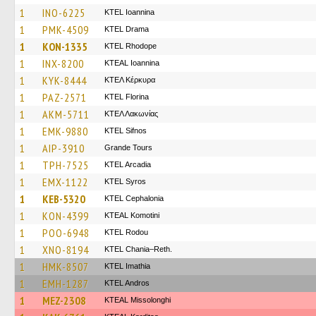
1
INO-6225
KTEL Ioannina
1
PMK-4509
KTEL Drama
1
KON-1335
KTEL Rhodope
1
INX-8200
KTEAL Ioannina
1
KYK-8444
ΚΤΕΛ Κέρκυρα
1
PAZ-2571
KTEL Florina
1
AKM-5711
ΚΤΕΛ Λακωνίας
1
EMK-9880
KTEL Sifnos
1
AIP-3910
Grande Tours
1
TPH-7525
KTEL Arcadia
1
EMX-1122
KTEL Syros
1
KEB-5320
KTEL Cephalonia
1
KON-4399
KTEAL Komotini
1
POO-6948
ΚΤΕL Rodou
1
XNO-8194
KTEL Chania–Reth.
1
HMK-8507
KTEL Imathia
1
EMH-1287
KTEL Andros
1
MEZ-2308
KTEAL Missolonghi