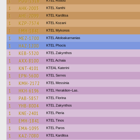
1
POO-1316
ΚΤΕL Rodou
1
AHK-2003
KTEL Xanthi
1
AHE-2099
ΚΤΕL Karditsa
1
KZP-7574
ΚΤΕL Kozani
1
EMH-1841
KTEL Mykonos
1
MEZ-1700
KTEL Aitoloakarnanias
1
HAZ-1200
ΚΤΕL Phocis
1
KEB-5320
KTEL Zakynthos
1
AXX-8100
KTEL Achaia
1
KNT-4101
KTEAL Katerini
1
EPN-5600
KTEL Serres
1
KMH-2172
KTEL Messinia
1
HKH-6196
KTEL Heraklion–Las.
1
PAB-5857
KTEL Florina
1
YHB-8004
KTEL Zakynthos
1
KNE-2401
KTEL Pieria
1
EMH-1841
KTEL Tinos
1
EMA-1095
KTEL Paros
1
KAZ-7080
ΚΤΕL Karditsa