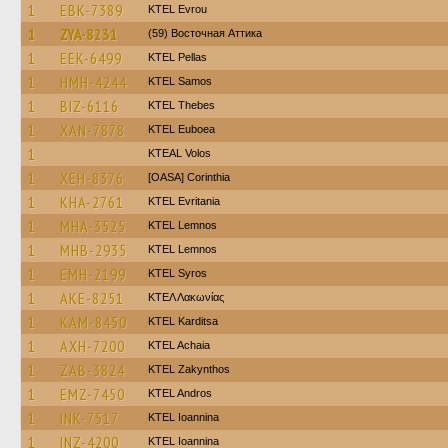
1
EBK-7389
KTEL Evrou
1
ZYA-8231
(59) Восточная Аттика
1
EEK-6499
KTEL Pellas
1
HMH-4244
KTEL Samos
1
BIZ-6116
KTEL Thebes
1
XAN-7878
ΚΤΕL Euboea
1
KTEAL Volos
1
XEH-8376
[OASA] Corinthia
1
KHA-2761
ΚΤΕL Evritania
1
MHA-3525
KTEL Lemnos
1
MHB-2935
KTEL Lemnos
1
EMH-2199
KTEL Syros
1
AKE-8251
ΚΤΕΛ Λακωνίας
1
KAM-8450
ΚΤΕL Karditsa
1
AXH-7200
KTEL Achaia
1
ZAB-3824
KTEL Zakynthos
1
EMZ-7450
KTEL Andros
1
INK-7517
KTEL Ioannina
1
INZ-4200
KTEL Ioannina