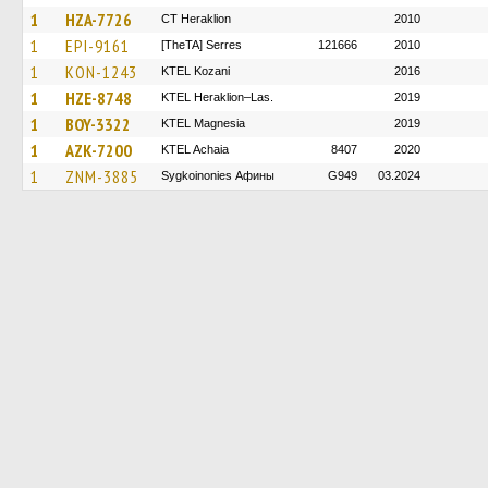
1
HZA-7726
CT Heraklion
2010
1
EPI-9161
[TheTA] Serres
121666
2010
1
KON-1243
ΚΤΕL Kozani
2016
1
HZE-8748
KTEL Heraklion–Las.
2019
1
BOY-3322
ΚΤΕL Magnesia
2019
1
AZK-7200
KTEL Achaia
8407
2020
1
ZNM-3885
Sygkoinonies Афины
G949
03.2024