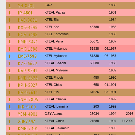
1
YN-8401
ISAP
1980
1
IP-4801
KTEAL Patras
1981
1
HAE-8651
KTEL Elis
1984
1
KXB-4298
KTEL Kos
45788
1985
1
POA-3398
ΚΤΕL Karpathos
1986
1
HMH-8421
KTEAL Veria
50671
1987
1
EMK-1686
KTEL Mykonos
51838
06.1987
1
EME-7598
KTEL Mykonos
51838
06.1987
1
KZK-6622
KTEAL Kozani
55580
1988
1
NAP-9541
KTEAL Mytilene
1989
1
KME-9676
ΚΤΕL Phocis
450
1990
1
KPH-5027
KTEL Chios
658
01.1991
1
HAM-7611
KTEL Elis
64626
03.1991
1
XNM-7895
KTEAL Chania
1992
1
INK-9700
KTEAL Ioannina
203
1992
1
YEM-4901
OSY Афины
26034
1994
2016
1
XIB-7747
KTEAL Chios
21588
1994
11.2020
1
KMH-7401
KTEAL Kalamata
1995