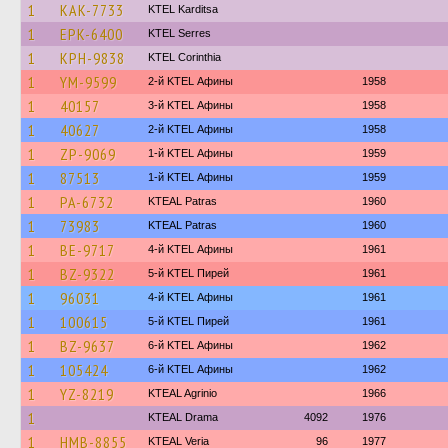
1
KAK-7733
ΚΤΕL Karditsa
1
EPK-6400
KTEL Serres
1
KPH-9838
KTEL Corinthia
1
YM-9599
2-й KTEL Афины
1958
1
40157
3-й KTEL Афины
1958
1
40627
2-й KTEL Афины
1958
1
ZP-9069
1-й KTEL Афины
1959
1
87513
1-й KTEL Афины
1959
1
PA-6732
KTEAL Patras
1960
1
73983
KTEAL Patras
1960
1
BE-9717
4-й KTEL Афины
1961
1
BZ-9322
5-й KTEL Пирей
1961
1
96031
4-й KTEL Афины
1961
1
100615
5-й KTEL Пирей
1961
1
BZ-9637
6-й KTEL Афины
1962
1
105424
6-й KTEL Афины
1962
1
YZ-8219
KTEAL Agrinio
1966
1
KTEAL Drama
4092
1976
1
HMB-8855
KTEAL Veria
96
1977