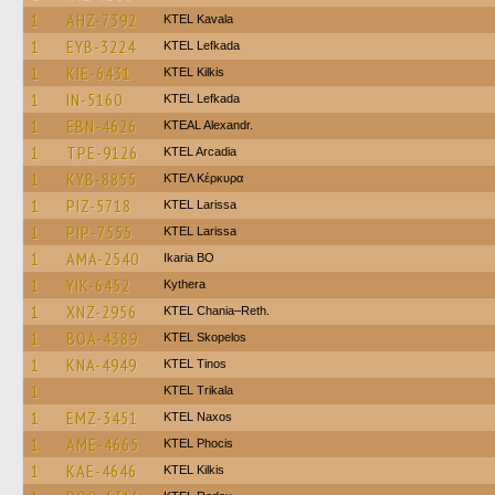
1
AHZ-7392
KTEL Kavala
1
EYB-3224
KTEL Lefkada
1
KIE-6431
KTEL Kilkis
1
IN-5160
KTEL Lefkada
1
EBN-4626
KTEAL Alexandr.
1
TPE-9126
KTEL Arcadia
1
KYB-8855
ΚΤΕΛ Κέρκυρα
1
PIZ-5718
KTEL Larissa
1
PIP-7555
KTEL Larissa
1
AMA-2540
Ikaria BO
1
YIK-6452
Kythera
1
XNZ-2956
KTEL Chania–Reth.
1
BOA-4389
KTEL Skopelos
1
KNA-4949
KTEL Tinos
1
ΚΤΕL Τrikala
1
EMZ-3451
KTEL Naxos
1
AME-4665
ΚΤΕL Phocis
1
KAE-4646
KTEL Kilkis