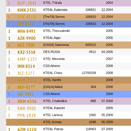
1
BOP-2841
ΚΤΕL Τrikala
2004
1
KMX-2531
KTEAL Kalamata
106821
12.2004
1
EPX-8119
[TheTA] Serres
106810
12.2004
1
EPX-8119
[TheTA] Serres
106810
12.2004
1
NHA-8491
KTEL Thessaloniki
2005
1
AZK-9900
KTEAL Aigio
2005
1
KEZ-7801
[OASA] Salaminas
600515
2006
1
KXZ-5338
DES RODA
4912
04.2006
1
KMP-1237
KTEL Messinia
2007
1
IMX-8314
CSS Athens
2008
1
XIZ-5277
KTEAL Chios
12700339
2008
1
AHM-2555
KTEL Xanthi
2008
1
XEH-8277
[ΟΑΣΑ] Αttikis
304
2008
1
IKE-5912
CSS Athens
2008
1
XKM-6556
ΚΤΕL Chalkidikis
888
07.2008
1
KNX-9501
KTEAL Katerini
2009
1
PPA-1828
KTEL Larissa
1060
05.2009
1
AZB-9444
KTEL Achaia
1048
05.2009
1
AZM-1220
KTEAL Patras
118463
07.2009