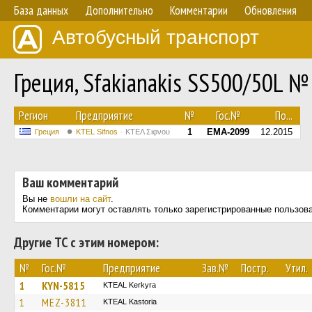
База данных
Дополнительно
Комментарии
Обновления
Автобусный транспорт
Греция, Sfakianakis SS500/50L №
Регион
Предприятие
№
Гос.№
По...
1
EMA-2099
12.2015
Греция
KTEL Sifnos
ΚΤΕΛ Σιφνου
Ваш комментарий
Вы не
вошли на сайт
.
Комментарии могут оставлять только зарегистрированные пользов
Другие ТС с этим номером:
№
Гос.№
Предприятие
Зав.№
Постр.
Утил.
1
KYN-5815
KTEAL Kerkyra
1
MEZ-3811
KTEAL Kastoria