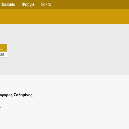
Помощь
Форум
Поиск
С...
08
ωφόρος Σαλαμίνος
а