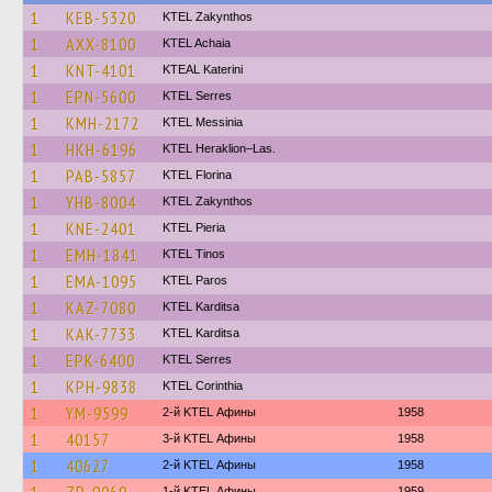
1
KEB-5320
KTEL Zakynthos
1
AXX-8100
KTEL Achaia
1
KNT-4101
KTEAL Katerini
1
EPN-5600
KTEL Serres
1
KMH-2172
KTEL Messinia
1
HKH-6196
KTEL Heraklion–Las.
1
PAB-5857
KTEL Florina
1
YHB-8004
KTEL Zakynthos
1
KNE-2401
KTEL Pieria
1
EMH-1841
KTEL Tinos
1
EMA-1095
KTEL Paros
1
KAZ-7080
ΚΤΕL Karditsa
1
KAK-7733
ΚΤΕL Karditsa
1
EPK-6400
KTEL Serres
1
KPH-9838
KTEL Corinthia
1
YM-9599
2-й KTEL Афины
1958
1
40157
3-й KTEL Афины
1958
1
40627
2-й KTEL Афины
1958
1-й KTEL Афины
1959