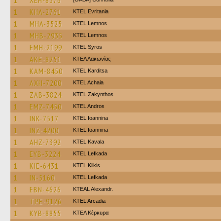
1
XEH-8376
1
KHA-2761
ΚΤΕL Evritania
1
MHA-3525
KTEL Lemnos
1
MHB-2935
KTEL Lemnos
1
EMH-2199
KTEL Syros
1
AKE-8251
ΚΤΕΛ Λακωνίας
1
KAM-8450
ΚΤΕL Karditsa
1
AXH-7200
KTEL Achaia
1
ZAB-3824
KTEL Zakynthos
1
EMZ-7450
KTEL Andros
1
INK-7517
KTEL Ioannina
1
INZ-4200
KTEL Ioannina
1
AHZ-7392
KTEL Kavala
1
EYB-3224
KTEL Lefkada
1
KIE-6431
KTEL Kilkis
1
IN-5160
KTEL Lefkada
1
EBN-4626
KTEAL Alexandr.
1
TPE-9126
KTEL Arcadia
1
KYB-8855
ΚΤΕΛ Κέρκυρα