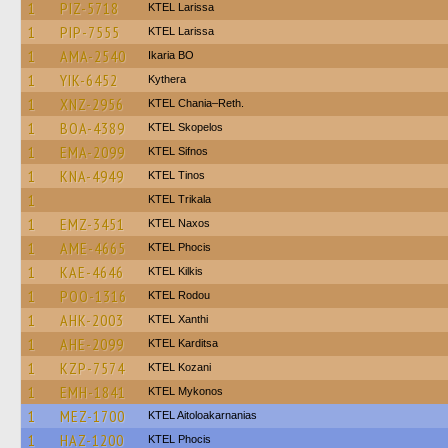
1
PIZ-5718
KTEL Larissa
1
PIP-7555
KTEL Larissa
1
AMA-2540
Ikaria BO
1
YIK-6452
Kythera
1
XNZ-2956
KTEL Chania–Reth.
1
BOA-4389
KTEL Skopelos
1
EMA-2099
KTEL Sifnos
1
KNA-4949
KTEL Tinos
1
ΚΤΕL Τrikala
1
EMZ-3451
KTEL Naxos
1
AME-4665
ΚΤΕL Phocis
1
KAE-4646
KTEL Kilkis
1
POO-1316
ΚΤΕL Rodou
1
AHK-2003
KTEL Xanthi
1
AHE-2099
ΚΤΕL Karditsa
1
KZP-7574
ΚΤΕL Kozani
1
EMH-1841
KTEL Mykonos
1
MEZ-1700
KTEL Aitoloakarnanias
1
HAZ-1200
ΚΤΕL Phocis