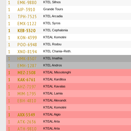
1
EMK-9880
KTEL Sifnos
1
AIP-3910
Grande Tours
1
TPH-7525
KTEL Arcadia
1
EMX-1122
KTEL Syros
1
KEB-5320
KTEL Cephalonia
1
KON-4399
KTEAL Komotini
1
POO-6948
ΚΤΕL Rodou
1
XNO-8194
KTEL Chania–Reth.
1
HMK-8507
KTEL Imathia
1
EMH-1287
KTEL Andros
1
MEZ-2308
KTEAL Missolonghi
1
KAK-6761
KTEAL Karditsa
1
AHZ-7197
KTEAL Kavalas
1
MIM-1795
KTEAL Lamia
1
EBH-4810
KTEAL Alexandr.
1
KTEAL Komotini
1
AXX-3549
KTEAL Aigio
1
ATK-2636
KTEAL Arta
1
ATH-9810
KTEAL Arta