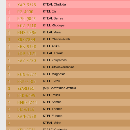
1
XAP-3575
KTEAL Chalkida
1
PZ-4000
KTEL Elis
1
EPH-9898
KTEAL Serres
1
KOZ-2410
KTEL Rhodope
1
HMX-9396
KTEAL Veria
1
XNX-7844
KTEL Chania–Reth.
1
ZHB-9330
KΤΕL Αttika
1
TKP-9121
KTEAL Trikala
1
ZAZ-4780
KTEL Zakynthos
1
KTEL Aitoloakarnanias
1
BON-6274
ΚΤΕL Magnesia
1
EBK-7389
KTEL Evrou
1
ZYA-8231
(59) Восточная Аттика
1
EEK-6499
KTEL Pellas
1
HMH-4244
KTEL Samos
1
BIZ-6116
KTEL Thebes
1
XAN-7878
ΚΤΕL Euboea
1
KTEAL Volos
[OASA] Corinthia