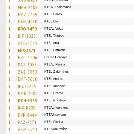
1
XAO-6929
1
MNA-2309
KTEAL Ptolemaida
1
EMZ-7449
KTEL Paros
1
HAN-4180
KTEL Elis
1
BOO-7470
KTEAL Volos
1
BIP-1025
KTEL Thebes
1
ATE-4744
KTEL Arta
1
MIX-2671
ΚΤΕL Phthiotis
1
HKP-1106
Cretan Holidays
1
PAZ-3055
KTEAL Florina
1
ZAZ-8030
KTEL Zakynthos
1
EMT-7660
KTEL Andros
1
INO-6225
KTEL Ioannina
1
PMK-4509
KTEL Drama
1
KON-1335
KTEL Rhodope
1
INX-8200
KTEAL Ioannina
1
KYK-8444
ΚΤΕΛ Κέρκυρα
1
PAZ-2571
KTEL Florina
1
AKM-5711
ΚΤΕΛ Λακωνίας