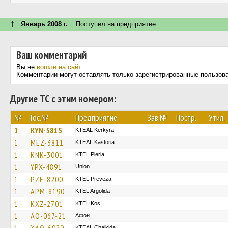
↑
Январь 2008 г.
Поступил на предприятие
Ваш комментарий
Вы не
вошли на сайт
.
Комментарии могут оставлять только зарегистрированные пользов
Другие ТС с этим номером:
№
Гос.№
Предприятие
Зав.№
Постр.
Утил.
1
KYN-5815
KTEAL Kerkyra
1
MEZ-3811
KTEAL Kastoria
1
KNK-3001
KTEL Pieria
1
YPX-4891
Union
1
PZE-8200
KTEL Preveza
1
APM-8190
KTEL Argolida
1
KXZ-2701
KTEL Kos
1
AO-067-21
Афон
KTEAL Chalkida