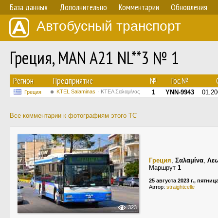
База данных
Дополнительно
Комментарии
Обновления
Автобусный транспорт
Греция, MAN A21 NL**3 № 1
Регион
Предприятие
№
Гос.№
KTEL Salaminas
ΚΤΕΛ Σαλαμίνας
1
YNN-9943
01.20
Греция
Все комментарии к фотографиям этого ТС
Греция
,
Σαλαμίνα
,
Λε
Маршрут
1
25 августа 2023 г., пятниц
Автор:
straightcelle
323