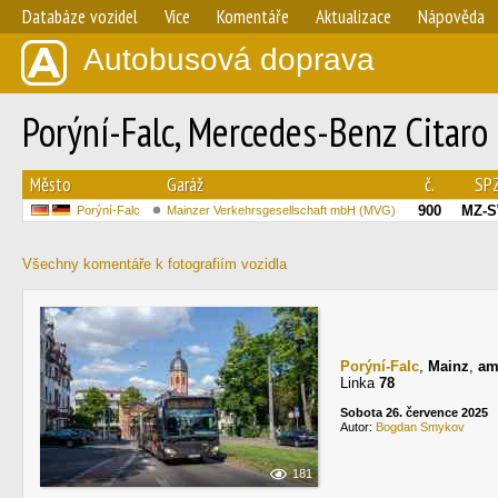
Databáze vozidel
Více
Komentáře
Aktualizace
Nápověda
Autobusová doprava
Porýní-Falc, Mercedes-Benz Citaro
Město
Garáž
č.
SP
900
MZ-S
Porýní-Falc
Mainzer Verkehrsgesellschaft mbH (MVG)
Všechny komentáře k fotografiím vozidla
Porýní-Falc
,
Mainz
,
am
Linka
78
Sobota 26. července 2025
Autor:
Bogdan Smykov
181