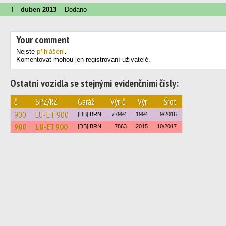
↑
duben 2013
Dodano
Your comment
Nejste
přihlášeni
.
Komentovat mohou jen registrovaní uživatelé.
Ostatní vozidla se stejnými evidenčními čísly:
č.
SPZ/RZ
Garáž
Výr. č.
Výr.
Šrot
900
LU-ET 900
[DB] BRN
77994
1994
9/2016
900
LU-ET 900
[DB] BRN
7863
2015
10/2017