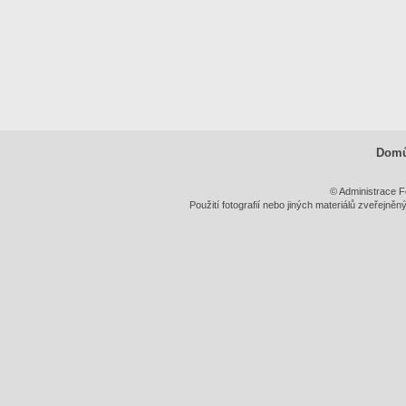
Dom
© Administrace F
Použití fotografií nebo jiných materiálů zveřejně