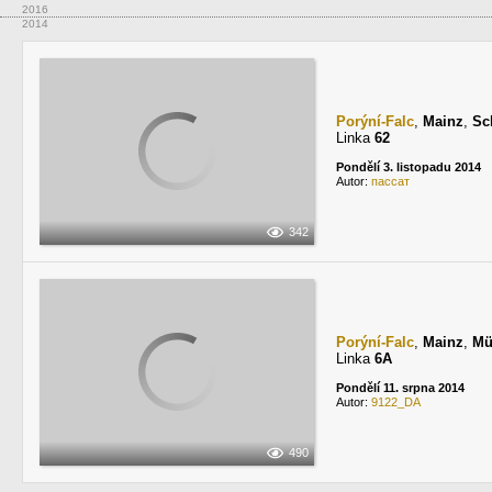
2016
2014
Porýní-Falc
,
Mainz
,
Sch
Linka
62
Pondělí 3. listopadu 2014
Autor:
пассат
342
Porýní-Falc
,
Mainz
,
Mü
Linka
6A
Pondělí 11. srpna 2014
Autor:
9122_DA
490