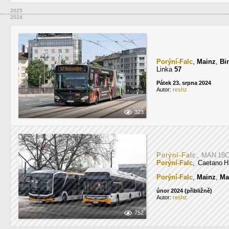
2025
2024
Porýní-Falc
,
Mainz
,
Bi
Linka
57
Pátek 23. srpna 2024
Autor:
reshz
323
Porýní-Falc
, MAN 18C
Porýní-Falc
, Caetano H
Porýní-Falc
,
Mainz
,
Ma
únor 2024 (přibližně)
Autor:
reshz
752