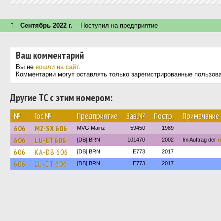
↑
Сентябрь 2022 г.
Поступил на предприятие
Ваш комментарий
Вы не
вошли на сайт
.
Комментарии могут оставлять только зарегистрированные пользов
Другие ТС с этим номером:
№
Гос.№
Предприятие
Зав.№
Постр.
Примечание
606
MZ-SX 606
MVG Mainz
59450
1989
606
LU-ET 606
[DB] BRN
101470
2002
Im Auftrag der
r
606
KA-DB 606
[DB] BRN
E773
2017
606
LU-ET 606
[DB] BRN
E773
2017