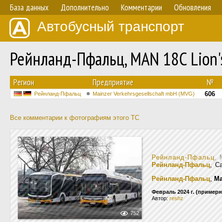
База данных
Дополнительно
Комментарии
Обновления
Автобусный транспорт
Рейнланд-Пфальц, MAN 18C Lion'
Регион
Предприятие
№
606
Рейнланд-Пфальц
Mainzer Verkehrsgesellschaft mbH (MVG)
Все комментарии к фотографиям этого ТС
Рейнланд-Пфальц
, 
Рейнланд-Пфальц
, C
Рейнланд-Пфальц
,
Ma
Февраль 2024 г. (примерн
Автор:
reshz
752