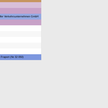
ifer Verkehrsunternehmen GmbH
r Fraport (№ 32 050)