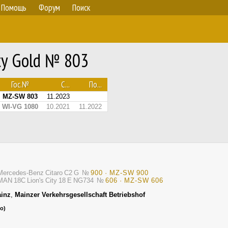
Помощь
Форум
Поиск
ty Gold № 803
Гос.№
С...
По...
MZ-SW 803
11.2023
WI-VG 1080
10.2021
11.2022
Mercedes-Benz Citaro C2 G
№
900 · MZ-SW 900
MAN 18C Lion's City 18 E NG734
№
606 · MZ-SW 606
inz
,
Mainzer Verkehrsgesellschaft Betriebshof
о)