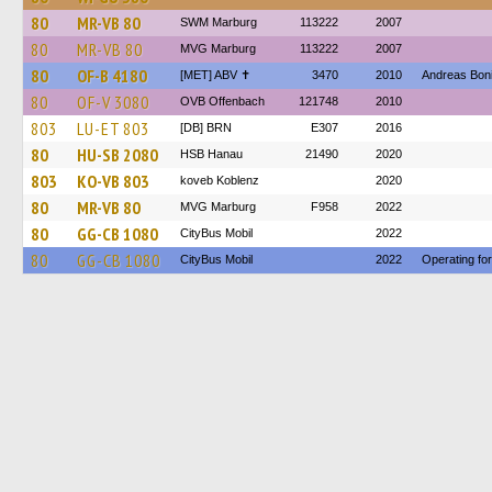
80
MR-VB 80
SWM Marburg
113222
2007
80
MR-VB 80
MVG Marburg
113222
2007
80
OF-B 4180
[MET] ABV ✝
3470
2010
Andreas Bon
80
OF-V 3080
OVB Offenbach
121748
2010
803
LU-ET 803
[DB] BRN
E307
2016
80
HU-SB 2080
HSB Hanau
21490
2020
803
KO-VB 803
koveb Koblenz
2020
80
MR-VB 80
MVG Marburg
F958
2022
80
GG-CB 1080
CityBus Mobil
2022
80
GG-CB 1080
CityBus Mobil
2022
Operating fo