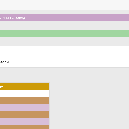
 или на завод
атели.
ие