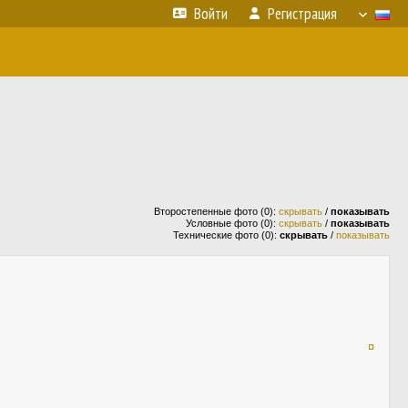
Войти
Регистрация
Второстепенные фото (0):
скрывать
/
показывать
Условные фото (0):
скрывать
/
показывать
Технические фото (0):
скрывать
/
показывать
¤