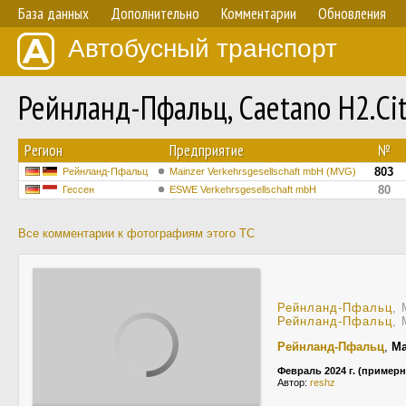
База данных
Дополнительно
Комментарии
Обновления
Автобусный транспорт
Рейнланд-Пфальц, Caetano H2.Ci
Регион
Предприятие
№
803
Рейнланд-Пфальц
Mainzer Verkehrsgesellschaft mbH (MVG)
80
Гессен
ESWE Verkehrsgesellschaft mbH
Все комментарии к фотографиям этого ТС
Рейнланд-Пфальц
, 
Рейнланд-Пфальц
, 
Рейнланд-Пфальц
,
Ma
Февраль 2024 г. (примерн
Автор:
reshz