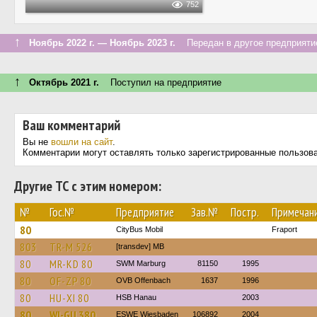
752
↑
Ноябрь 2022 г. — Ноябрь 2023 г.
Передан в другое предприятие
↑
Октябрь 2021 г.
Поступил на предприятие
Ваш комментарий
Вы не
вошли на сайт
.
Комментарии могут оставлять только зарегистрированные пользов
Другие ТС с этим номером:
№
Гос.№
Предприятие
Зав.№
Постр.
Примечан
80
CityBus Mobil
Fraport
803
TR-M 526
[transdev] MB
80
MR-KD 80
SWM Marburg
81150
1995
80
OF-ZP 80
OVB Offenbach
1637
1996
80
HU-XI 80
HSB Hanau
2003
80
WI-GU 380
ESWE Wiesbaden
106892
2004