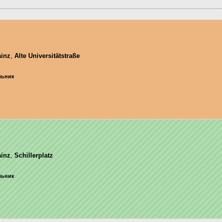
inz
,
Alte Universitätstraße
ельник
inz
,
Schillerplatz
ельник