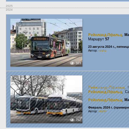
2025
2024
Рейнланд-Пфальц
,
Ma
Маршрут
57
23 августа 2024 г., пятниц
Автор:
reshz
323
Рейнланд-Пфальц
, 
Рейнланд-Пфальц
, C
Рейнланд-Пфальц
,
Ma
Февраль 2024 г. (примерн
Автор:
reshz
752