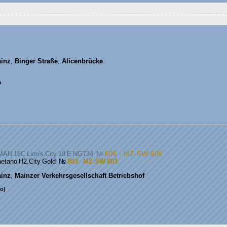
inz
,
Binger Straße
,
Alicenbrücke
а
MAN 18C Lion's City 18 E NG734
№
606 · MZ-SW 606
aetano H2.City Gold
№
803 · MZ-SW 803
inz
,
Mainzer Verkehrsgesellschaft Betriebshof
о)