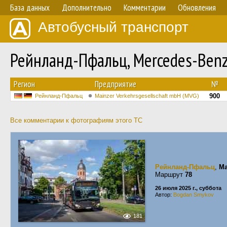
База данных
Дополнительно
Комментарии
Обновления
Автобусный транспорт
Рейнланд-Пфальц, Mercedes-Benz
Регион
Предприятие
№
900
Рейнланд-Пфальц
Mainzer Verkehrsgesellschaft mbH (MVG)
Все комментарии к фотографиям этого ТС
Рейнланд-Пфальц
,
Ma
Маршрут
78
26 июля 2025 г., суббота
Автор:
Bogdan Smykov
181