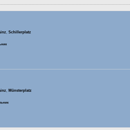
inz
,
Schillerplatz
льник
inz
,
Münsterplatz
ельник