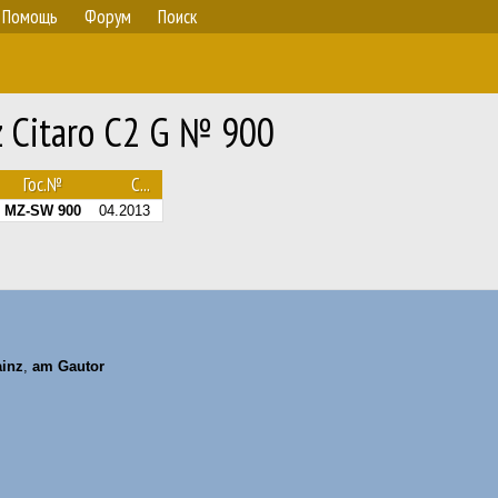
Помощь
Форум
Поиск
 Citaro C2 G № 900
Гос.№
С...
MZ-SW 900
04.2013
inz
,
am Gautor