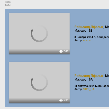
2016
2014
Рейнланд-Пфальц
,
Ma
Маршрут
62
3 ноября 2014 г., понеде
Автор:
пассат
341
Рейнланд-Пфальц
,
Ma
Маршрут
6A
11 августа 2014 г., понед
Автор:
9122_DA
490