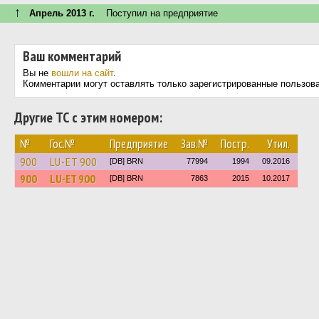
↑
Апрель 2013 г.
Поступил на предприятие
Ваш комментарий
Вы не
вошли на сайт
.
Комментарии могут оставлять только зарегистрированные пользов
Другие ТС с этим номером:
№
Гос.№
Предприятие
Зав.№
Постр.
Утил.
900
LU-ET 900
[DB] BRN
77994
1994
09.2016
900
LU-ET 900
[DB] BRN
7863
2015
10.2017