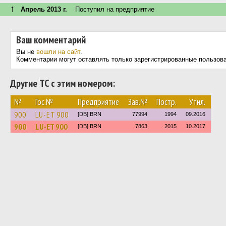
↑
Апрель 2013 г.
Поступил на предприятие
Ваш комментарий
Вы не
вошли на сайт
.
Комментарии могут оставлять только зарегистрированные пользов
Другие ТС с этим номером:
№
Гос.№
Предприятие
Зав.№
Постр.
Утил.
900
LU-ET 900
[DB] BRN
77994
1994
09.2016
900
LU-ET 900
[DB] BRN
7863
2015
10.2017