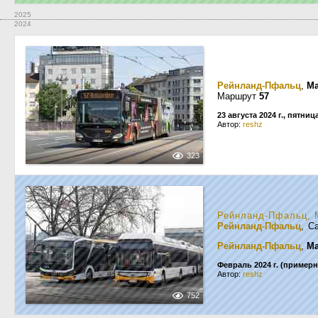
2025
2024
Рейнланд-Пфальц
,
Ma
Маршрут
57
23 августа 2024 г., пятниц
Автор:
reshz
323
Рейнланд-Пфальц
, 
Рейнланд-Пфальц
, C
Рейнланд-Пфальц
,
Ma
Февраль 2024 г. (примерн
Автор:
reshz
752