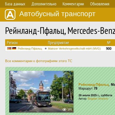
База данных
Дополнительно
Комментарии
Обновления
Автобусный транспорт
Рейнланд-Пфальц, Mercedes-Benz
Регион
Предприятие
№
900
Рейнланд-Пфальц
Mainzer Verkehrsgesellschaft mbH (MVG)
Все комментарии к фотографиям этого ТС
Рейнланд-Пфальц
,
Ma
Маршрут
78
26 июля 2025 г., суббота
Автор:
Bogdan Smykov
181