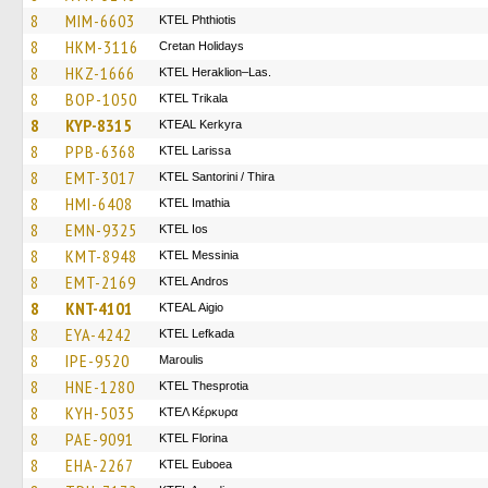
8
MIM-6603
ΚΤΕL Phthiotis
8
HKM-3116
Cretan Holidays
8
HKZ-1666
KTEL Heraklion–Las.
8
BOP-1050
ΚΤΕL Τrikala
8
KYP-8315
KTEAL Kerkyra
8
PPB-6368
KTEL Larissa
8
EMT-3017
KTEL Santorini / Thira
8
HMI-6408
KTEL Imathia
8
EMN-9325
KTEL Ios
8
KMT-8948
KTEL Messinia
8
EMT-2169
KTEL Andros
8
KNT-4101
KTEAL Aigio
8
EYA-4242
KTEL Lefkada
8
IPE-9520
Maroulis
8
HNE-1280
KTEL Thesprotia
8
KYH-5035
ΚΤΕΛ Κέρκυρα
8
PAE-9091
KTEL Florina
8
EHA-2267
ΚΤΕL Euboea