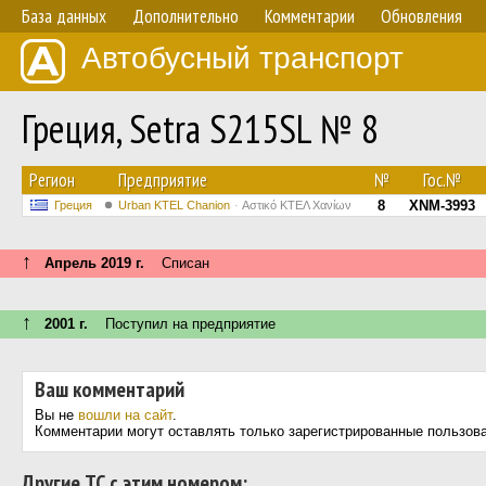
База данных
Дополнительно
Комментарии
Обновления
Автобусный транспорт
Греция, Setra S215SL № 8
Регион
Предприятие
№
Гос.№
8
XNM-3993
Греция
Urban KTEL Chanion
Αστικό ΚΤΕΛ Χανίων
↑
Апрель 2019 г.
Списан
↑
2001 г.
Поступил на предприятие
Ваш комментарий
Вы не
вошли на сайт
.
Комментарии могут оставлять только зарегистрированные пользов
Другие ТС с этим номером: