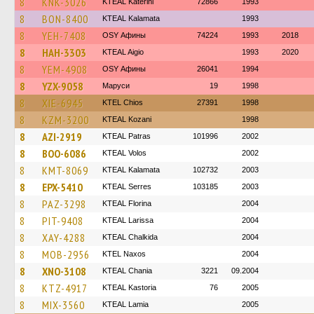
8
KNK-3026
KTEAL Katerini
72866
1993
8
BON-8400
KTEAL Kalamata
1993
8
YEH-7408
OSY Афины
74224
1993
2018
8
HAH-3303
KTEAL Aigio
1993
2020
8
YEM-4908
OSY Афины
26041
1994
8
YZX-9058
Маруси
19
1998
8
XIE-6945
KTEL Chios
27391
1998
8
KZM-3200
KTEAL Kozani
1998
8
AZI-2919
KTEAL Patras
101996
2002
8
BOO-6086
KTEAL Volos
2002
8
KMT-8069
KTEAL Kalamata
102732
2003
8
EPX-5410
KTEAL Serres
103185
2003
8
PAZ-3298
KTEAL Florina
2004
8
PIT-9408
KTEAL Larissa
2004
8
XAY-4288
KTEAL Chalkida
2004
8
MOB-2956
KTEL Naxos
2004
8
XNO-3108
KTEAL Chania
3221
09.2004
8
KTZ-4917
KTEAL Kastoria
76
2005
8
MIX-3560
KTEAL Lamia
2005