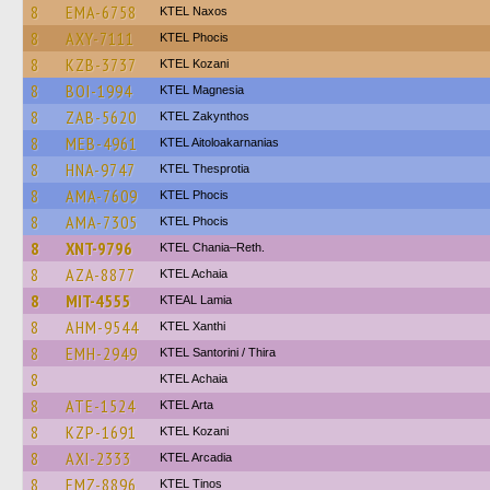
8
EMA-6758
KTEL Naxos
8
AXY-7111
ΚΤΕL Phocis
8
KZB-3737
ΚΤΕL Kozani
8
BOI-1994
ΚΤΕL Magnesia
8
ZAB-5620
KTEL Zakynthos
8
MEB-4961
KTEL Aitoloakarnanias
8
HNA-9747
KTEL Thesprotia
8
AMA-7609
ΚΤΕL Phocis
8
AMA-7305
ΚΤΕL Phocis
8
XNT-9796
KTEL Chania–Reth.
8
AZA-8877
KTEL Achaia
8
MIT-4555
KTEAL Lamia
8
AHM-9544
KTEL Xanthi
8
EMH-2949
KTEL Santorini / Thira
8
KTEL Achaia
8
ATE-1524
KTEL Arta
8
KZP-1691
ΚΤΕL Kozani
8
AXI-2333
KTEL Arcadia
8
EMZ-8896
KTEL Tinos