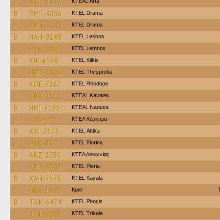
8
ATK-4462
KTEAL Arta
8
PMK-4886
KTEL Drama
8
PMT-3943
KTEL Drama
8
HAH-9240
KTEL Lesbos
8
PAE-8167
KTEL Lemnos
8
KIE-6550
KTEL Kilkis
8
HNB-3415
KTEL Thesprotia
8
KOE-7167
KTEL Rhodope
8
KBX-2512
KTEAL Kavalas
8
HMI-4195
KTEAL Naousa
8
KYB-9***
ΚΤΕΛ Κέρκυρα
8
AXI-2175
KΤΕL Αttika
8
PAB-83**
KTEL Florina
8
AKZ-2030
ΚΤΕΛ Λακωνίας
8
KNB-3008
KTEL Pieria
8
XAH-7575
KTEL Kavala
8
HKX-1890
Крит
8
TKH-6474
ΚΤΕL Phocis
8
TKE-6108
ΚΤΕL Τrikala