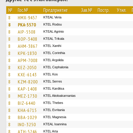
№
Гос.№
Предприятие
Зав.№
Постр.
Утил.
8
HMX-9457
KTEAL Veria
8
PKA-5570
ΚΤΕL Rodou
8
AIP-5508
KTEAL Agrinio
8
BOP-3408
KTEAL Trikala
8
AHM-3867
KTEL Xanthi
8
KPK-1830
KTEL Corinthia
8
APM-7008
KTEL Argolida
8
KEZ-2050
KTEL Cephalonia
8
KXE-6143
KTEL Kos
8
KZM-8200
KTEL Serres
8
KAP-1408
ΚΤΕL Karditsa
8
MEZ-1730
KTEL Aitoloakarnanias
8
BIZ-6440
KTEL Thebes
8
KHA-6715
ΚΤΕL Evritania
8
BBA-1029
ΚΤΕL Magnesia
8
INO-3250
KTEAL Ioannina
8
ATH-5246
KTEL Arta