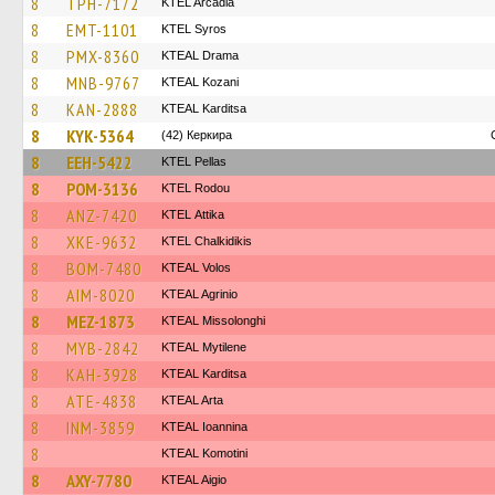
8
TPH-7172
KTEL Arcadia
8
EMT-1101
KTEL Syros
8
PMX-8360
KTEAL Drama
8
MNB-9767
KTEAL Kozani
8
KAN-2888
KTEAL Karditsa
8
KYK-5364
(42) Керкира
8
EEH-5422
KTEL Pellas
8
POM-3136
ΚΤΕL Rodou
8
ANZ-7420
KΤΕL Αttika
8
XKE-9632
ΚΤΕL Chalkidikis
8
BOM-7480
KTEAL Volos
8
AIM-8020
KTEAL Agrinio
8
MEZ-1873
KTEAL Missolonghi
8
MYB-2842
KTEAL Mytilene
8
KAH-3928
KTEAL Karditsa
8
ATE-4838
KTEAL Arta
8
INM-3859
KTEAL Ioannina
8
KTEAL Komotini
8
AXY-7780
KTEAL Aigio