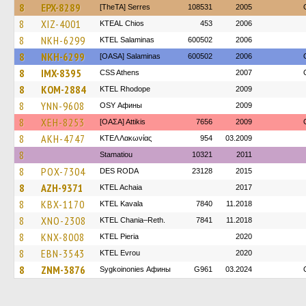
8
EPX-8289
[TheTA] Serres
108531
2005
8
XIZ-4001
KTEAL Chios
453
2006
8
NKH-6299
KTEL Salaminas
600502
2006
8
NKH-6299
[OASA] Salaminas
600502
2006
8
IMX-8395
CSS Athens
2007
8
KOM-2884
KTEL Rhodope
2009
8
YNN-9608
OSY Афины
2009
8
XEH-8253
[ΟΑΣΑ] Αttikis
7656
2009
8
AKH-4747
ΚΤΕΛ Λακωνίας
954
03.2009
8
Stamatiou
10321
2011
8
POX-7304
DES RODA
23128
2015
8
AZH-9371
KTEL Achaia
2017
8
KBX-1170
KTEL Kavala
7840
11.2018
8
XNO-2308
KTEL Chania–Reth.
7841
11.2018
8
KNX-8008
KTEL Pieria
2020
8
EBN-3543
KTEL Evrou
2020
8
ZNM-3876
Sygkoinonies Афины
G961
03.2024