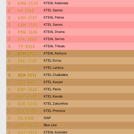
8
KMH-3550
KTEAL Kalamata
8
KX-2560
KTEL Samos
8
AXH-2585
KTEAL Patras
8
KAM-3585
KTEL Samos
8
PMK-2606
KTEAL Drama
8
EPK-2860
KTEAL Serres
8
TP-8018
KTEAL Trikala
8
KYM-1721
KTEAL Kerkyra
8
EBK-7349
KTEL Evrou
8
PIP-3322
KTEL Larissa
8
XKN-5051
ΚΤΕL Chalkidikis
8
KZT-4402
ΚΤΕL Kozani
8
KNP-3888
KTEL Pieria
8
KBP-3592
KTEL Kavala
8
KEB-5390
KTEL Zakynthos
8
PZE-6580
KTEL Preveza
8
YN-8408
ISAP
8
EMH-6658
Blue Line
8
KOZ-3918
KTEAL Komotini