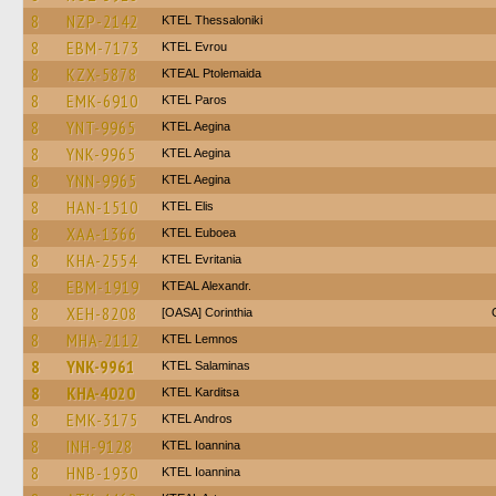
8
NZP-2142
KTEL Thessaloniki
8
EBM-7173
KTEL Evrou
8
KZX-5878
KTEAL Ptolemaida
8
EMK-6910
KTEL Paros
8
YNT-9965
KTEL Aegina
8
YNK-9965
KTEL Aegina
8
YNN-9965
KTEL Aegina
8
HAN-1510
KTEL Elis
8
XAA-1366
ΚΤΕL Euboea
8
KHA-2554
ΚΤΕL Evritania
8
EBM-1919
KTEAL Alexandr.
8
XEH-8208
[OASA] Corinthia
8
MHA-2112
KTEL Lemnos
8
YNK-9961
KTEL Salaminas
8
KHA-4020
ΚΤΕL Karditsa
8
EMK-3175
KTEL Andros
8
INH-9128
KTEL Ioannina
8
HNB-1930
KTEL Ioannina