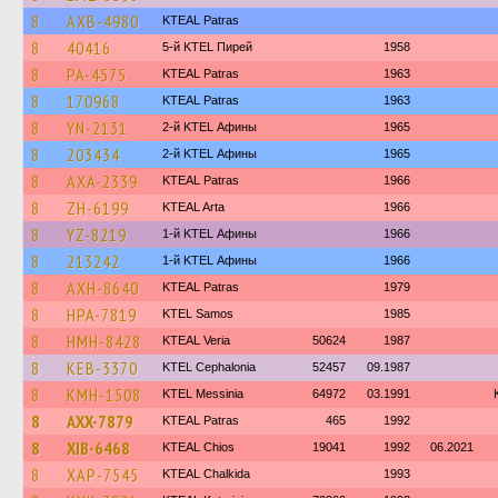
8
AXB-4980
KTEAL Patras
8
40416
5-й KTEL Пирей
1958
8
PA-4575
KTEAL Patras
1963
8
170968
KTEAL Patras
1963
8
YN-2131
2-й KTEL Афины
1965
8
203434
2-й KTEL Афины
1965
8
AXA-2339
KTEAL Patras
1966
8
ZH-6199
KTEAL Arta
1966
8
YZ-8219
1-й KTEL Афины
1966
8
213242
1-й KTEL Афины
1966
8
AXH-8640
KTEAL Patras
1979
8
HPA-7819
KTEL Samos
1985
8
HMH-8428
KTEAL Veria
50624
1987
8
KEB-3370
KTEL Cephalonia
52457
09.1987
8
KMH-1508
KTEL Messinia
64972
03.1991
8
AXX-7879
KTEAL Patras
465
1992
8
XIB-6468
KTEAL Chios
19041
1992
06.2021
8
XAP-7545
KTEAL Chalkida
1993