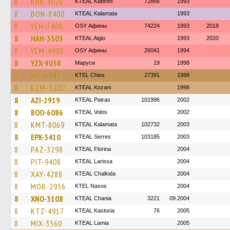
8
KNK-3026
KTEAL Katerini
72866
1993
8
BON-8400
KTEAL Kalamata
1993
8
YEH-7408
OSY Афины
74224
1993
2018
8
HAH-3303
KTEAL Aigio
1993
2020
8
YEM-4908
OSY Афины
26041
1994
8
YZX-9058
Маруси
19
1998
8
XIE-6945
KTEL Chios
27391
1998
8
KZM-3200
KTEAL Kozani
1998
8
AZI-2919
KTEAL Patras
101996
2002
8
BOO-6086
KTEAL Volos
2002
8
KMT-8069
KTEAL Kalamata
102732
2003
8
EPX-5410
KTEAL Serres
103185
2003
8
PAZ-3298
KTEAL Florina
2004
8
PIT-9408
KTEAL Larissa
2004
8
XAY-4288
KTEAL Chalkida
2004
8
MOB-2956
KTEL Naxos
2004
8
XNO-3108
KTEAL Chania
3221
09.2004
8
KTZ-4917
KTEAL Kastoria
76
2005
8
MIX-3560
KTEAL Lamia
2005