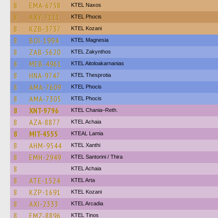
8
EMA-6758
KTEL Naxos
8
AXY-7111
ΚΤΕL Phocis
8
KZB-3737
ΚΤΕL Kozani
8
BOI-1994
ΚΤΕL Magnesia
8
ZAB-5620
KTEL Zakynthos
8
MEB-4961
KTEL Aitoloakarnanias
8
HNA-9747
KTEL Thesprotia
8
AMA-7609
ΚΤΕL Phocis
8
AMA-7305
ΚΤΕL Phocis
8
XNT-9796
KTEL Chania–Reth.
8
AZA-8877
KTEL Achaia
8
MIT-4555
KTEAL Lamia
8
AHM-9544
KTEL Xanthi
8
EMH-2949
KTEL Santorini / Thira
8
KTEL Achaia
8
ATE-1524
KTEL Arta
8
KZP-1691
ΚΤΕL Kozani
8
AXI-2333
KTEL Arcadia
8
EMZ-8896
KTEL Tinos