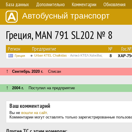
База данных
Дополнительно
Комментарии
Обновления
Автобусный транспорт
Греция, MAN 791 SL202 № 8
Регион
Предприятие
№
Гос.№
Urban KTEL Chalkidas
Αστικό ΚΤΕΛ Χαλκίδας
8
XAP-75
Греция
↑
Сентябрь 2020 г.
Списан
↑
2004 г.
Поступил на предприятие
Ваш комментарий
Вы не
вошли на сайт
.
Комментарии могут оставлять только зарегистрированные пользов
Другие ТС с этим номером: