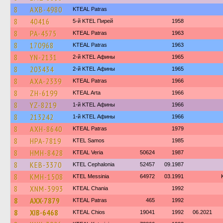
8
AXB-4980
KTEAL Patras
8
40416
5-й KTEL Пирей
1958
8
PA-4575
KTEAL Patras
1963
8
170968
KTEAL Patras
1963
8
YN-2131
2-й KTEL Афины
1965
8
203434
2-й KTEL Афины
1965
8
AXA-2339
KTEAL Patras
1966
8
ZH-6199
KTEAL Arta
1966
8
YZ-8219
1-й KTEL Афины
1966
8
213242
1-й KTEL Афины
1966
8
AXH-8640
KTEAL Patras
1979
8
HPA-7819
KTEL Samos
1985
8
HMH-8428
KTEAL Veria
50624
1987
8
KEB-3370
KTEL Cephalonia
52457
09.1987
8
KMH-1508
KTEL Messinia
64972
03.1991
8
XNM-3993
KTEAL Chania
1992
8
AXX-7879
KTEAL Patras
465
1992
8
XIB-6468
KTEAL Chios
19041
1992
06.2021