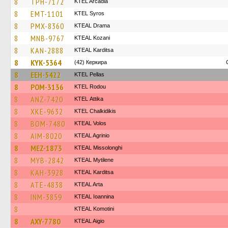
8
TPH-7172
KTEL Arcadia
8
EMT-1101
KTEL Syros
8
PMX-8360
KTEAL Drama
8
MNB-9767
KTEAL Kozani
8
KAN-2888
KTEAL Karditsa
8
KYK-5364
(42) Керкира
8
EEH-5422
KTEL Pellas
8
POM-3136
ΚΤΕL Rodou
8
ANZ-7420
KΤΕL Αttika
8
XKE-9632
ΚΤΕL Chalkidikis
8
BOM-7480
KTEAL Volos
8
AIM-8020
KTEAL Agrinio
8
MEZ-1873
KTEAL Missolonghi
8
MYB-2842
KTEAL Mytilene
8
KAH-3928
KTEAL Karditsa
8
ATE-4838
KTEAL Arta
8
INM-3859
KTEAL Ioannina
8
KTEAL Komotini
8
AXY-7780
KTEAL Aigio