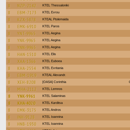
8
NZP-2142
KTEL Thessaloniki
8
EBM-7173
KTEL Evrou
8
KZX-5878
KTEAL Ptolemaida
8
EMK-6910
KTEL Paros
8
YNT-9965
KTEL Aegina
8
YNK-9965
KTEL Aegina
8
YNN-9965
KTEL Aegina
8
HAN-1510
KTEL Elis
8
XAA-1366
ΚΤΕL Euboea
8
KHA-2554
ΚΤΕL Evritania
8
EBM-1919
KTEAL Alexandr.
8
XEH-8208
[OASA] Corinthia
8
MHA-2112
KTEL Lemnos
8
YNK-9961
KTEL Salaminas
8
KHA-4020
ΚΤΕL Karditsa
8
EMK-3175
KTEL Andros
8
INH-9128
KTEL Ioannina
8
HNB-1930
KTEL Ioannina