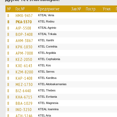
№
Гос.№
Предприятие
Зав.№
Постр.
Утил.
8
HMX-9457
KTEAL Veria
8
PKA-5570
ΚΤΕL Rodou
8
AIP-5508
KTEAL Agrinio
8
BOP-3408
KTEAL Trikala
8
AHM-3867
KTEL Xanthi
8
KPK-1830
KTEL Corinthia
8
APM-7008
KTEL Argolida
8
KEZ-2050
KTEL Cephalonia
8
KXE-6143
KTEL Kos
8
KZM-8200
KTEL Serres
8
KAP-1408
ΚΤΕL Karditsa
8
MEZ-1730
KTEL Aitoloakarnanias
8
BIZ-6440
KTEL Thebes
8
KHA-6715
ΚΤΕL Evritania
8
BBA-1029
ΚΤΕL Magnesia
8
INO-3250
KTEAL Ioannina
8
ATH-5246
KTEL Arta