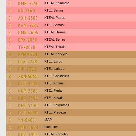
8
KMH-3550
KTEAL Kalamata
8
KX-2560
KTEL Samos
8
AXH-2585
KTEAL Patras
8
KAM-3585
KTEL Samos
8
PMK-2606
KTEAL Drama
8
EPK-2860
KTEAL Serres
8
TP-8018
KTEAL Trikala
8
KYM-1721
KTEAL Kerkyra
8
EBK-7349
KTEL Evrou
8
PIP-3322
KTEL Larissa
8
XKN-5051
ΚΤΕL Chalkidikis
8
KZT-4402
ΚΤΕL Kozani
8
KNP-3888
KTEL Pieria
8
KBP-3592
KTEL Kavala
8
KEB-5390
KTEL Zakynthos
8
PZE-6580
KTEL Preveza
8
YN-8408
ISAP
8
EMH-6658
Blue Line
8
KOZ-3918
KTEAL Komotini