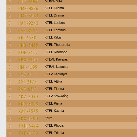
8
ATK-4462
KTEAL Arta
8
PMK-4886
KTEL Drama
8
PMT-3943
KTEL Drama
8
HAH-9240
KTEL Lesbos
8
PAE-8167
KTEL Lemnos
8
KIE-6550
KTEL Kilkis
8
HNB-3415
KTEL Thesprotia
8
KOE-7167
KTEL Rhodope
8
KBX-2512
KTEAL Kavalas
8
HMI-4195
KTEAL Naousa
8
KYB-9***
ΚΤΕΛ Κέρκυρα
8
AXI-2175
KΤΕL Αttika
8
PAB-83**
KTEL Florina
8
AKZ-2030
ΚΤΕΛ Λακωνίας
8
KNB-3008
KTEL Pieria
8
XAH-7575
KTEL Kavala
8
HKX-1890
Крит
8
TKH-6474
ΚΤΕL Phocis
8
TKE-6108
ΚΤΕL Τrikala