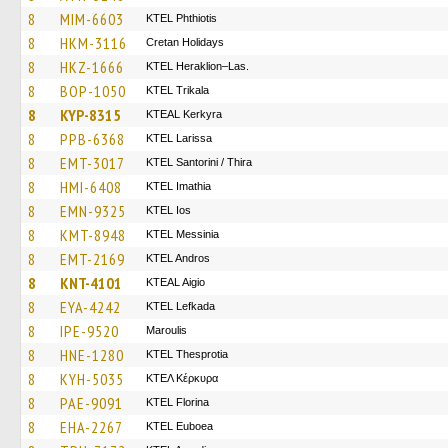
8
MIM-6603
ΚΤΕL Phthiotis
8
HKM-3116
Cretan Holidays
8
HKZ-1666
KTEL Heraklion–Las.
8
BOP-1050
ΚΤΕL Τrikala
8
KYP-8315
KTEAL Kerkyra
8
PPB-6368
KTEL Larissa
8
EMT-3017
KTEL Santorini / Thira
8
HMI-6408
KTEL Imathia
8
EMN-9325
KTEL Ios
8
KMT-8948
KTEL Messinia
8
EMT-2169
KTEL Andros
8
KNT-4101
KTEAL Aigio
8
EYA-4242
KTEL Lefkada
8
IPE-9520
Maroulis
8
HNE-1280
KTEL Thesprotia
8
KYH-5035
ΚΤΕΛ Κέρκυρα
8
PAE-9091
KTEL Florina
8
EHA-2267
ΚΤΕL Euboea