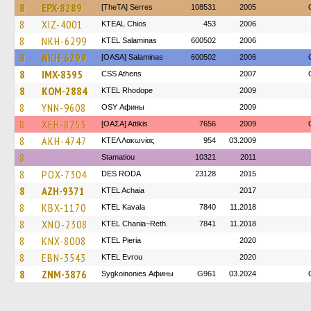
8
EPX-8289
[TheTA] Serres
108531
2005
8
XIZ-4001
KTEAL Chios
453
2006
8
NKH-6299
KTEL Salaminas
600502
2006
8
NKH-6299
[OASA] Salaminas
600502
2006
8
IMX-8395
CSS Athens
2007
8
KOM-2884
KTEL Rhodope
2009
8
YNN-9608
OSY Афины
2009
8
XEH-8253
[ΟΑΣΑ] Αttikis
7656
2009
8
AKH-4747
ΚΤΕΛ Λακωνίας
954
03.2009
8
Stamatiou
10321
2011
8
POX-7304
DES RODA
23128
2015
8
AZH-9371
KTEL Achaia
2017
8
KBX-1170
KTEL Kavala
7840
11.2018
8
XNO-2308
KTEL Chania–Reth.
7841
11.2018
8
KNX-8008
KTEL Pieria
2020
8
EBN-3543
KTEL Evrou
2020
8
ZNM-3876
Sygkoinonies Афины
G961
03.2024