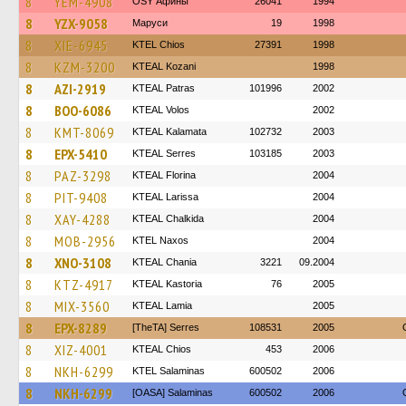
8
YEM-4908
OSY Афины
26041
1994
8
YZX-9058
Маруси
19
1998
8
XIE-6945
KTEL Chios
27391
1998
8
KZM-3200
KTEAL Kozani
1998
8
AZI-2919
KTEAL Patras
101996
2002
8
BOO-6086
KTEAL Volos
2002
8
KMT-8069
KTEAL Kalamata
102732
2003
8
EPX-5410
KTEAL Serres
103185
2003
8
PAZ-3298
KTEAL Florina
2004
8
PIT-9408
KTEAL Larissa
2004
8
XAY-4288
KTEAL Chalkida
2004
8
MOB-2956
KTEL Naxos
2004
8
XNO-3108
KTEAL Chania
3221
09.2004
8
KTZ-4917
KTEAL Kastoria
76
2005
8
MIX-3560
KTEAL Lamia
2005
8
EPX-8289
[TheTA] Serres
108531
2005
8
XIZ-4001
KTEAL Chios
453
2006
8
NKH-6299
KTEL Salaminas
600502
2006
8
NKH-6299
[OASA] Salaminas
600502
2006