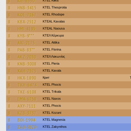
8
KIE-6550
KTEL Kilkis
8
HNB-3415
KTEL Thesprotia
8
KOE-7167
KTEL Rhodope
8
KBX-2512
KTEAL Kavalas
8
HMI-4195
KTEAL Naousa
8
KYB-9***
ΚΤΕΛ Κέρκυρα
8
AXI-2175
KΤΕL Αttika
8
PAB-83**
KTEL Florina
8
AKZ-2030
ΚΤΕΛ Λακωνίας
8
KNB-3008
KTEL Pieria
8
XAH-7575
KTEL Kavala
8
HKX-1890
Крит
8
TKH-6474
ΚΤΕL Phocis
8
TKE-6108
ΚΤΕL Τrikala
8
EMA-6758
KTEL Naxos
8
AXY-7111
ΚΤΕL Phocis
8
KZB-3737
ΚΤΕL Kozani
8
BOI-1994
ΚΤΕL Magnesia
8
ZAB-5620
KTEL Zakynthos