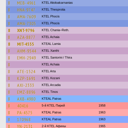
8
MEB-4961
KTEL Aitoloakarnanias
8
HNA-9747
KTEL Thesprotia
8
AMA-7609
ΚΤΕL Phocis
8
AMA-7305
ΚΤΕL Phocis
8
XNT-9796
KTEL Chania–Reth.
8
AZA-8877
KTEL Achaia
8
MIT-4555
KTEAL Lamia
8
AHM-9544
KTEL Xanthi
8
EMH-2949
KTEL Santorini / Thira
8
KTEL Achaia
8
ATE-1524
KTEL Arta
8
KZP-1691
ΚΤΕL Kozani
8
AXI-2333
KTEL Arcadia
8
EMZ-8896
KTEL Tinos
8
AXB-4980
KTEAL Patras
8
40416
5-й KTEL Пирей
1958
8
PA-4575
KTEAL Patras
1963
8
170968
KTEAL Patras
1963
8
YN-2131
2-й KTEL Афины
1965