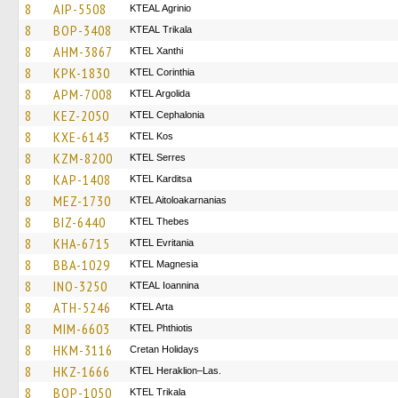
8
AIP-5508
KTEAL Agrinio
8
BOP-3408
KTEAL Trikala
8
AHM-3867
KTEL Xanthi
8
KPK-1830
KTEL Corinthia
8
APM-7008
KTEL Argolida
8
KEZ-2050
KTEL Cephalonia
8
KXE-6143
KTEL Kos
8
KZM-8200
KTEL Serres
8
KAP-1408
ΚΤΕL Karditsa
8
MEZ-1730
KTEL Aitoloakarnanias
8
BIZ-6440
KTEL Thebes
8
KHA-6715
ΚΤΕL Evritania
8
BBA-1029
ΚΤΕL Magnesia
8
INO-3250
KTEAL Ioannina
8
ATH-5246
KTEL Arta
8
MIM-6603
ΚΤΕL Phthiotis
8
HKM-3116
Cretan Holidays
8
HKZ-1666
KTEL Heraklion–Las.
8
BOP-1050
ΚΤΕL Τrikala