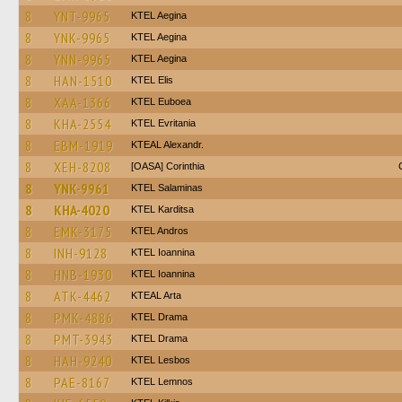
8
YNT-9965
KTEL Aegina
8
YNK-9965
KTEL Aegina
8
YNN-9965
KTEL Aegina
8
HAN-1510
KTEL Elis
8
XAA-1366
ΚΤΕL Euboea
8
KHA-2554
ΚΤΕL Evritania
8
EBM-1919
KTEAL Alexandr.
8
XEH-8208
[OASA] Corinthia
8
YNK-9961
KTEL Salaminas
8
KHA-4020
ΚΤΕL Karditsa
8
EMK-3175
KTEL Andros
8
INH-9128
KTEL Ioannina
8
HNB-1930
KTEL Ioannina
8
ATK-4462
KTEAL Arta
8
PMK-4886
KTEL Drama
8
PMT-3943
KTEL Drama
8
HAH-9240
KTEL Lesbos
8
PAE-8167
KTEL Lemnos