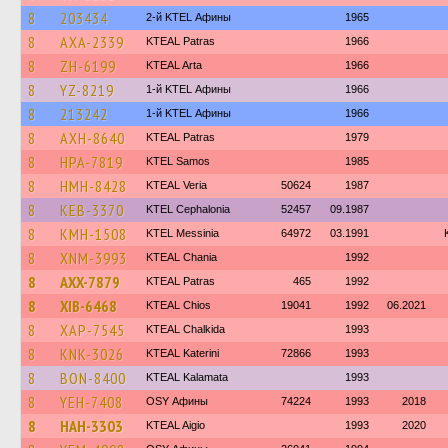
8
203434
2-й KTEL Афины
1965
8
AXA-2339
KTEAL Patras
1966
8
ZH-6199
KTEAL Arta
1966
8
YZ-8219
1-й KTEL Афины
1966
8
213242
1-й KTEL Афины
1966
8
AXH-8640
KTEAL Patras
1979
8
HPA-7819
KTEL Samos
1985
8
HMH-8428
KTEAL Veria
50624
1987
8
KEB-3370
KTEL Cephalonia
52457
09.1987
8
KMH-1508
KTEL Messinia
64972
03.1991
8
XNM-3993
KTEAL Chania
1992
8
AXX-7879
KTEAL Patras
465
1992
8
XIB-6468
KTEAL Chios
19041
1992
06.2021
8
XAP-7545
KTEAL Chalkida
1993
8
KNK-3026
KTEAL Katerini
72866
1993
8
BON-8400
KTEAL Kalamata
1993
8
YEH-7408
OSY Афины
74224
1993
2018
8
HAH-3303
KTEAL Aigio
1993
2020