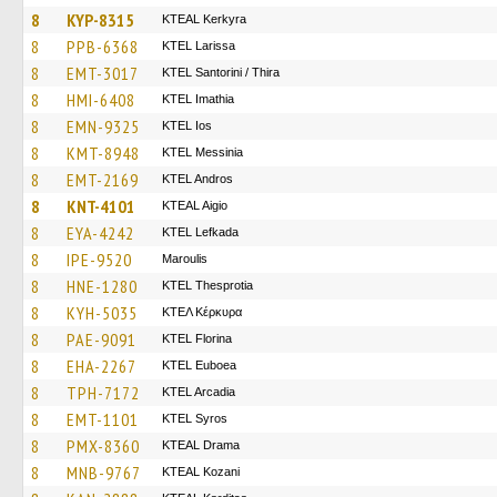
8
KYP-8315
KTEAL Kerkyra
8
PPB-6368
KTEL Larissa
8
EMT-3017
KTEL Santorini / Thira
8
HMI-6408
KTEL Imathia
8
EMN-9325
KTEL Ios
8
KMT-8948
KTEL Messinia
8
EMT-2169
KTEL Andros
8
KNT-4101
KTEAL Aigio
8
EYA-4242
KTEL Lefkada
8
IPE-9520
Maroulis
8
HNE-1280
KTEL Thesprotia
8
KYH-5035
ΚΤΕΛ Κέρκυρα
8
PAE-9091
KTEL Florina
8
EHA-2267
ΚΤΕL Euboea
8
TPH-7172
KTEL Arcadia
8
EMT-1101
KTEL Syros
8
PMX-8360
KTEAL Drama
8
MNB-9767
KTEAL Kozani