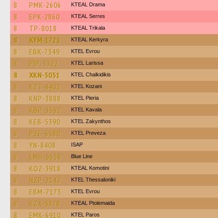
8
PMK-2606
KTEAL Drama
8
EPK-2860
KTEAL Serres
8
TP-8018
KTEAL Trikala
8
KYM-1721
KTEAL Kerkyra
8
EBK-7349
KTEL Evrou
8
PIP-3322
KTEL Larissa
8
XKN-5051
ΚΤΕL Chalkidikis
8
KZT-4402
ΚΤΕL Kozani
8
KNP-3888
KTEL Pieria
8
KBP-3592
KTEL Kavala
8
KEB-5390
KTEL Zakynthos
8
PZE-6580
KTEL Preveza
8
YN-8408
ISAP
8
EMH-6658
Blue Line
8
KOZ-3918
KTEAL Komotini
8
NZP-2142
KTEL Thessaloniki
8
EBM-7173
KTEL Evrou
8
KZX-5878
KTEAL Ptolemaida
8
EMK-6910
KTEL Paros