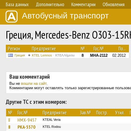
База данных
Дополнительно
Комментарии
Обновления
Автобусный транспорт
Греция, Mercedes-Benz O303-15
Регион
Предприятие
№
Гос.№
По...
8
MHA-2112
02.2012
Греция
KTEL Lemnos
ΚΤΕΛ Λήμνου
Ваш комментарий
Вы не
вошли на сайт
.
Комментарии могут оставлять только зарегистрированные пользов
Другие ТС с этим номером:
№
Гос.№
Предприятие
Зав.№
Постр.
Утил.
8
HMX-9457
KTEAL Veria
8
PKA-5570
ΚΤΕL Rodou