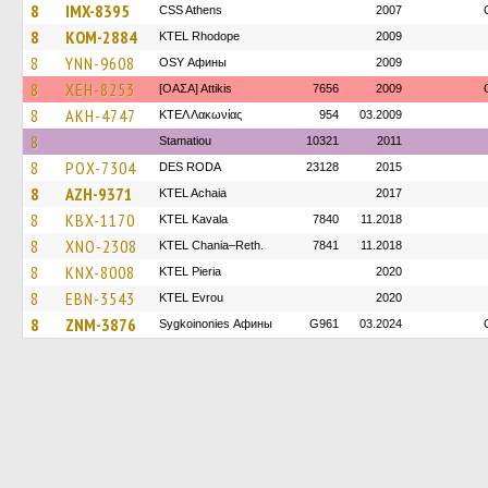
8
IMX-8395
CSS Athens
2007
8
KOM-2884
KTEL Rhodope
2009
8
YNN-9608
OSY Афины
2009
8
XEH-8253
[ΟΑΣΑ] Αttikis
7656
2009
8
AKH-4747
ΚΤΕΛ Λακωνίας
954
03.2009
8
Stamatiou
10321
2011
8
POX-7304
DES RODA
23128
2015
8
AZH-9371
KTEL Achaia
2017
8
KBX-1170
KTEL Kavala
7840
11.2018
8
XNO-2308
KTEL Chania–Reth.
7841
11.2018
8
KNX-8008
KTEL Pieria
2020
8
EBN-3543
KTEL Evrou
2020
8
ZNM-3876
Sygkoinonies Афины
G961
03.2024