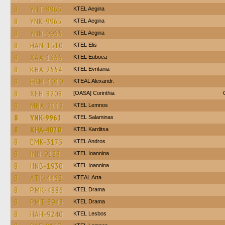
8
YNT-9965
KTEL Aegina
8
YNK-9965
KTEL Aegina
8
YNN-9965
KTEL Aegina
8
HAN-1510
KTEL Elis
8
XAA-1366
ΚΤΕL Euboea
8
KHA-2554
ΚΤΕL Evritania
8
EBM-1919
KTEAL Alexandr.
8
XEH-8208
[OASA] Corinthia
8
MHA-2112
KTEL Lemnos
8
YNK-9961
KTEL Salaminas
8
KHA-4020
ΚΤΕL Karditsa
8
EMK-3175
KTEL Andros
8
INH-9128
KTEL Ioannina
8
HNB-1930
KTEL Ioannina
8
ATK-4462
KTEAL Arta
8
PMK-4886
KTEL Drama
8
PMT-3943
KTEL Drama
8
HAH-9240
KTEL Lesbos