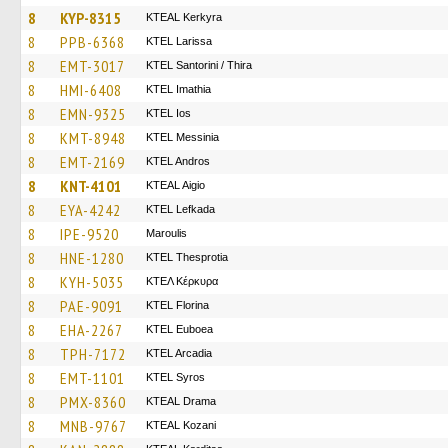
8
KYP-8315
KTEAL Kerkyra
8
PPB-6368
KTEL Larissa
8
EMT-3017
KTEL Santorini / Thira
8
HMI-6408
KTEL Imathia
8
EMN-9325
KTEL Ios
8
KMT-8948
KTEL Messinia
8
EMT-2169
KTEL Andros
8
KNT-4101
KTEAL Aigio
8
EYA-4242
KTEL Lefkada
8
IPE-9520
Maroulis
8
HNE-1280
KTEL Thesprotia
8
KYH-5035
ΚΤΕΛ Κέρκυρα
8
PAE-9091
KTEL Florina
8
EHA-2267
ΚΤΕL Euboea
8
TPH-7172
KTEL Arcadia
8
EMT-1101
KTEL Syros
8
PMX-8360
KTEAL Drama
8
MNB-9767
KTEAL Kozani