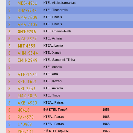
8
MEB-4961
KTEL Aitoloakarnanias
8
HNA-9747
KTEL Thesprotia
8
AMA-7609
ΚΤΕL Phocis
8
AMA-7305
ΚΤΕL Phocis
8
XNT-9796
KTEL Chania–Reth.
8
AZA-8877
KTEL Achaia
8
MIT-4555
KTEAL Lamia
8
AHM-9544
KTEL Xanthi
8
EMH-2949
KTEL Santorini / Thira
8
KTEL Achaia
8
ATE-1524
KTEL Arta
8
KZP-1691
ΚΤΕL Kozani
8
AXI-2333
KTEL Arcadia
8
EMZ-8896
KTEL Tinos
8
AXB-4980
KTEAL Patras
8
40416
5-й KTEL Пирей
1958
8
PA-4575
KTEAL Patras
1963
8
170968
KTEAL Patras
1963
8
YN-2131
2-й KTEL Афины
1965