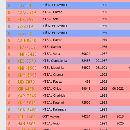
8
203434
2-й KTEL Афины
1965
8
AXA-2339
KTEAL Patras
1966
8
ZH-6199
KTEAL Arta
1966
8
YZ-8219
1-й KTEL Афины
1966
8
213242
1-й KTEL Афины
1966
8
AXH-8640
KTEAL Patras
1979
8
HPA-7819
KTEL Samos
1985
8
HMH-8428
KTEAL Veria
50624
1987
8
KEB-3370
KTEL Cephalonia
52457
09.1987
8
KMH-1508
KTEL Messinia
64972
03.1991
8
XNM-3993
KTEAL Chania
1992
8
AXX-7879
KTEAL Patras
465
1992
8
XIB-6468
KTEAL Chios
19041
1992
06.2021
8
XAP-7545
KTEAL Chalkida
1993
8
KNK-3026
KTEAL Katerini
72866
1993
8
BON-8400
KTEAL Kalamata
1993
8
YEH-7408
OSY Афины
74224
1993
2018
8
HAH-3303
KTEAL Aigio
1993
2020