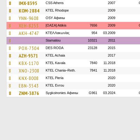
8
IMX-8395
CSS Athens
2007
8
KOM-2884
KTEL Rhodope
2009
8
YNN-9608
OSY Афины
2009
8
XEH-8253
[ΟΑΣΑ] Αttikis
7656
2009
8
AKH-4747
ΚΤΕΛ Λακωνίας
954
03.2009
8
Stamatiou
10321
2011
8
POX-7304
DES RODA
23128
2015
8
AZH-9371
KTEL Achaia
2017
8
KBX-1170
KTEL Kavala
7840
11.2018
8
XNO-2308
KTEL Chania–Reth.
7841
11.2018
8
KNX-8008
KTEL Pieria
2020
8
EBN-3543
KTEL Evrou
2020
8
ZNM-3876
Sygkoinonies Афины
G961
03.2024