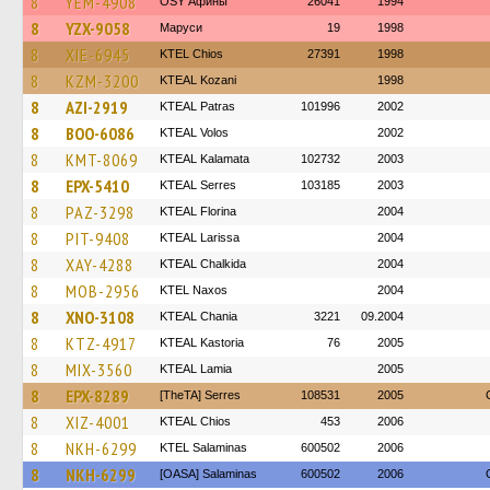
8
YEM-4908
OSY Афины
26041
1994
8
YZX-9058
Маруси
19
1998
8
XIE-6945
KTEL Chios
27391
1998
8
KZM-3200
KTEAL Kozani
1998
8
AZI-2919
KTEAL Patras
101996
2002
8
BOO-6086
KTEAL Volos
2002
8
KMT-8069
KTEAL Kalamata
102732
2003
8
EPX-5410
KTEAL Serres
103185
2003
8
PAZ-3298
KTEAL Florina
2004
8
PIT-9408
KTEAL Larissa
2004
8
XAY-4288
KTEAL Chalkida
2004
8
MOB-2956
KTEL Naxos
2004
8
XNO-3108
KTEAL Chania
3221
09.2004
8
KTZ-4917
KTEAL Kastoria
76
2005
8
MIX-3560
KTEAL Lamia
2005
8
EPX-8289
[TheTA] Serres
108531
2005
8
XIZ-4001
KTEAL Chios
453
2006
8
NKH-6299
KTEL Salaminas
600502
2006
8
NKH-6299
[OASA] Salaminas
600502
2006