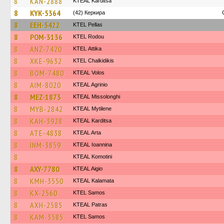
8
KAN-2888
KTEAL Karditsa
8
KYK-5364
(42) Керкира
8
EEH-5422
KTEL Pellas
8
POM-3136
ΚΤΕL Rodou
8
ANZ-7420
KΤΕL Αttika
8
XKE-9632
ΚΤΕL Chalkidikis
8
BOM-7480
KTEAL Volos
8
AIM-8020
KTEAL Agrinio
8
MEZ-1873
KTEAL Missolonghi
8
MYB-2842
KTEAL Mytilene
8
KAH-3928
KTEAL Karditsa
8
ATE-4838
KTEAL Arta
8
INM-3859
KTEAL Ioannina
8
KTEAL Komotini
8
AXY-7780
KTEAL Aigio
8
KMH-3550
KTEAL Kalamata
8
KX-2560
KTEL Samos
8
AXH-2585
KTEAL Patras
8
KAM-3585
KTEL Samos