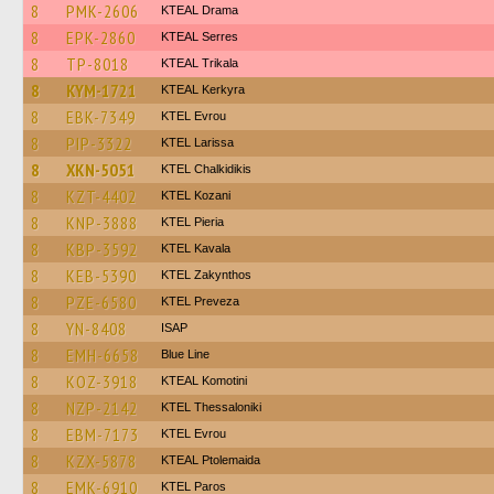
8
PMK-2606
KTEAL Drama
8
EPK-2860
KTEAL Serres
8
TP-8018
KTEAL Trikala
8
KYM-1721
KTEAL Kerkyra
8
EBK-7349
KTEL Evrou
8
PIP-3322
KTEL Larissa
8
XKN-5051
ΚΤΕL Chalkidikis
8
KZT-4402
ΚΤΕL Kozani
8
KNP-3888
KTEL Pieria
8
KBP-3592
KTEL Kavala
8
KEB-5390
KTEL Zakynthos
8
PZE-6580
KTEL Preveza
8
YN-8408
ISAP
8
EMH-6658
Blue Line
8
KOZ-3918
KTEAL Komotini
8
NZP-2142
KTEL Thessaloniki
8
EBM-7173
KTEL Evrou
8
KZX-5878
KTEAL Ptolemaida
8
EMK-6910
KTEL Paros