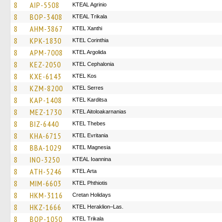
8
AIP-5508
KTEAL Agrinio
8
BOP-3408
KTEAL Trikala
8
AHM-3867
KTEL Xanthi
8
KPK-1830
KTEL Corinthia
8
APM-7008
KTEL Argolida
8
KEZ-2050
KTEL Cephalonia
8
KXE-6143
KTEL Kos
8
KZM-8200
KTEL Serres
8
KAP-1408
ΚΤΕL Karditsa
8
MEZ-1730
KTEL Aitoloakarnanias
8
BIZ-6440
KTEL Thebes
8
KHA-6715
ΚΤΕL Evritania
8
BBA-1029
ΚΤΕL Magnesia
8
INO-3250
KTEAL Ioannina
8
ATH-5246
KTEL Arta
8
MIM-6603
ΚΤΕL Phthiotis
8
HKM-3116
Cretan Holidays
8
HKZ-1666
KTEL Heraklion–Las.
8
BOP-1050
ΚΤΕL Τrikala