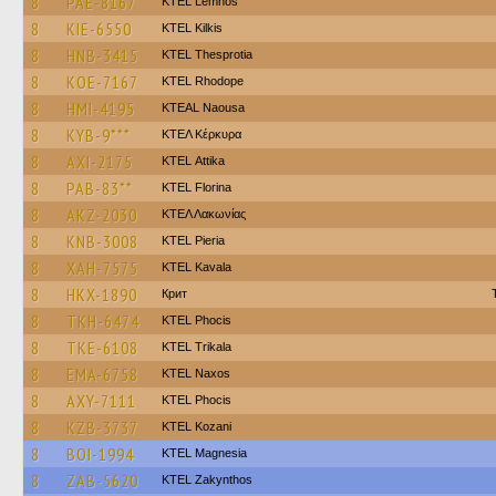
8
PAE-8167
KTEL Lemnos
8
KIE-6550
KTEL Kilkis
8
HNB-3415
KTEL Thesprotia
8
KOE-7167
KTEL Rhodope
8
HMI-4195
KTEAL Naousa
8
KYB-9***
ΚΤΕΛ Κέρκυρα
8
AXI-2175
KΤΕL Αttika
8
PAB-83**
KTEL Florina
8
AKZ-2030
ΚΤΕΛ Λακωνίας
8
KNB-3008
KTEL Pieria
8
XAH-7575
KTEL Kavala
8
HKX-1890
Крит
8
TKH-6474
ΚΤΕL Phocis
8
TKE-6108
ΚΤΕL Τrikala
8
EMA-6758
KTEL Naxos
8
AXY-7111
ΚΤΕL Phocis
8
KZB-3737
ΚΤΕL Kozani
8
BOI-1994
ΚΤΕL Magnesia
8
ZAB-5620
KTEL Zakynthos