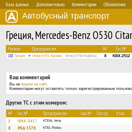
База данных
Дополнительно
Комментарии
Обновления
Автобусный транспорт
Греция, Mercedes-Benz O530 Cita
Регион
Предприятие
№
Гос.№
8
KBX-2512
Греция
Urban KTEL Kavalas
Αστικό ΚΤΕΛ Καβάλας
Ваш комментарий
Вы не
вошли на сайт
.
Комментарии могут оставлять только зарегистрированные пользов
Другие ТС с этим номером:
№
Гос.№
Предприятие
Зав.№
Постр.
Утил.
8
HMX-9457
KTEAL Veria
8
PKA-5570
ΚΤΕL Rodou