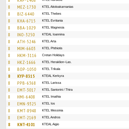
8
KAP-1408
8
MEZ-1730
KTEL Aitoloakarnanias
8
BIZ-6440
KTEL Thebes
8
KHA-6715
ΚΤΕL Evritania
8
BBA-1029
ΚΤΕL Magnesia
8
INO-3250
KTEAL Ioannina
8
ATH-5246
KTEL Arta
8
MIM-6603
ΚΤΕL Phthiotis
8
HKM-3116
Cretan Holidays
8
HKZ-1666
KTEL Heraklion–Las.
8
BOP-1050
ΚΤΕL Τrikala
8
KYP-8315
KTEAL Kerkyra
8
PPB-6368
KTEL Larissa
8
EMT-3017
KTEL Santorini / Thira
8
HMI-6408
KTEL Imathia
8
EMN-9325
KTEL Ios
8
KMT-8948
KTEL Messinia
8
EMT-2169
KTEL Andros
8
KNT-4101
KTEAL Aigio