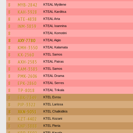
8
MYB-2842
KTEAL Mytilene
8
KAH-3928
KTEAL Karditsa
8
ATE-4838
KTEAL Arta
8
INM-3859
KTEAL Ioannina
8
KTEAL Komotini
8
AXY-7780
KTEAL Aigio
8
KMH-3550
KTEAL Kalamata
8
KX-2560
KTEL Samos
8
AXH-2585
KTEAL Patras
8
KAM-3585
KTEL Samos
8
PMK-2606
KTEAL Drama
8
EPK-2860
KTEAL Serres
8
TP-8018
KTEAL Trikala
8
EBK-7349
KTEL Evrou
8
PIP-3322
KTEL Larissa
8
XKN-5051
ΚΤΕL Chalkidikis
8
KZT-4402
ΚΤΕL Kozani
8
KNP-3888
KTEL Pieria
KTEL Kavala