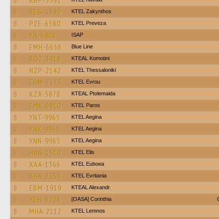
8
KBP-3592
8
KEB-5390
KTEL Zakynthos
8
PZE-6580
KTEL Preveza
8
YN-8408
ISAP
8
EMH-6658
Blue Line
8
KOZ-3918
KTEAL Komotini
8
NZP-2142
KTEL Thessaloniki
8
EBM-7173
KTEL Evrou
8
KZX-5878
KTEAL Ptolemaida
8
EMK-6910
KTEL Paros
8
YNT-9965
KTEL Aegina
8
YNK-9965
KTEL Aegina
8
YNN-9965
KTEL Aegina
8
HAN-1510
KTEL Elis
8
XAA-1366
ΚΤΕL Euboea
8
KHA-2554
ΚΤΕL Evritania
8
EBM-1919
KTEAL Alexandr.
8
XEH-8208
[OASA] Corinthia
8
MHA-2112
KTEL Lemnos