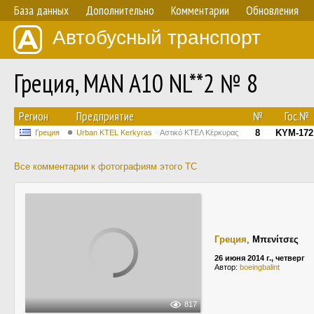
База данных
Дополнительно
Комментарии
Обновления
Автобусный транспорт
Греция, MAN A10 NL**2 № 8
Регион
Предприятие
№
Гос.№
8
KYM-172
Греция
Urban KTEL Kerkyras
Αστικό ΚΤΕΛ Κέρκυρας
Все комментарии к фотографиям этого ТС
Греция
,
Μπενίτσες
26 июня 2014 г., четверг
Автор:
boeingbalint
817