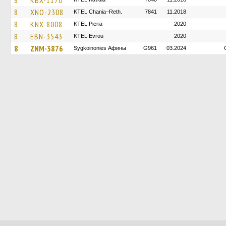
8
KBX-1170
8
XNO-2308
KTEL Chania–Reth.
7841
11.2018
8
KNX-8008
KTEL Pieria
2020
8
EBN-3543
KTEL Evrou
2020
8
ZNM-3876
Sygkoinonies Афины
G961
03.2024