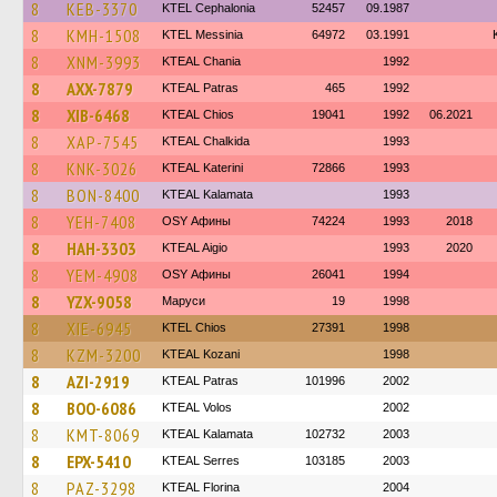
8
KEB-3370
KTEL Cephalonia
52457
09.1987
8
KMH-1508
KTEL Messinia
64972
03.1991
8
XNM-3993
KTEAL Chania
1992
8
AXX-7879
KTEAL Patras
465
1992
8
XIB-6468
KTEAL Chios
19041
1992
06.2021
8
XAP-7545
KTEAL Chalkida
1993
8
KNK-3026
KTEAL Katerini
72866
1993
8
BON-8400
KTEAL Kalamata
1993
8
YEH-7408
OSY Афины
74224
1993
2018
8
HAH-3303
KTEAL Aigio
1993
2020
8
YEM-4908
OSY Афины
26041
1994
8
YZX-9058
Маруси
19
1998
8
XIE-6945
KTEL Chios
27391
1998
8
KZM-3200
KTEAL Kozani
1998
8
AZI-2919
KTEAL Patras
101996
2002
8
BOO-6086
KTEAL Volos
2002
8
KMT-8069
KTEAL Kalamata
102732
2003
8
EPX-5410
KTEAL Serres
103185
2003
8
PAZ-3298
KTEAL Florina
2004