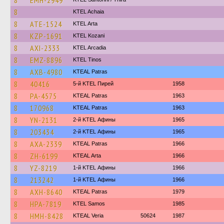
8
EMH-2949
8
KTEL Achaia
8
ATE-1524
KTEL Arta
8
KZP-1691
ΚΤΕL Kozani
8
AXI-2333
KTEL Arcadia
8
EMZ-8896
KTEL Tinos
8
AXB-4980
KTEAL Patras
8
40416
5-й KTEL Пирей
1958
8
PA-4575
KTEAL Patras
1963
8
170968
KTEAL Patras
1963
8
YN-2131
2-й KTEL Афины
1965
8
203434
2-й KTEL Афины
1965
8
AXA-2339
KTEAL Patras
1966
8
ZH-6199
KTEAL Arta
1966
8
YZ-8219
1-й KTEL Афины
1966
8
213242
1-й KTEL Афины
1966
8
AXH-8640
KTEAL Patras
1979
8
HPA-7819
KTEL Samos
1985
8
HMH-8428
KTEAL Veria
50624
1987