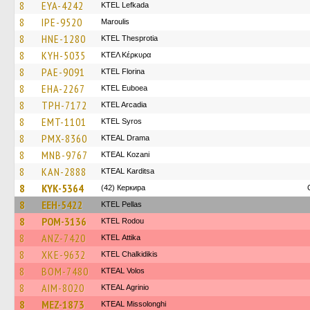
8
EYA-4242
KTEL Lefkada
8
IPE-9520
Maroulis
8
HNE-1280
KTEL Thesprotia
8
KYH-5035
ΚΤΕΛ Κέρκυρα
8
PAE-9091
KTEL Florina
8
EHA-2267
ΚΤΕL Euboea
8
TPH-7172
KTEL Arcadia
8
EMT-1101
KTEL Syros
8
PMX-8360
KTEAL Drama
8
MNB-9767
KTEAL Kozani
8
KAN-2888
KTEAL Karditsa
8
KYK-5364
(42) Керкира
8
EEH-5422
KTEL Pellas
8
POM-3136
ΚΤΕL Rodou
8
ANZ-7420
KΤΕL Αttika
8
XKE-9632
ΚΤΕL Chalkidikis
8
BOM-7480
KTEAL Volos
8
AIM-8020
KTEAL Agrinio
8
MEZ-1873
KTEAL Missolonghi