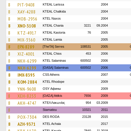
8
PIT-9408
KTEAL Larissa
2004
8
XAY-4288
KTEAL Chalkida
2004
8
MOB-2956
KTEL Naxos
2004
8
XNO-3108
KTEAL Chania
3221
09.2004
8
KTZ-4917
KTEAL Kastoria
76
2005
8
MIX-3560
KTEAL Lamia
2005
8
EPX-8289
[TheTA] Serres
108531
2005
8
XIZ-4001
KTEAL Chios
453
2006
8
NKH-6299
KTEL Salaminas
600502
2006
8
NKH-6299
[OASA] Salaminas
600502
2006
8
IMX-8395
CSS Athens
2007
8
KOM-2884
KTEL Rhodope
2009
8
YNN-9608
OSY Афины
2009
8
XEH-8253
[ΟΑΣΑ] Αttikis
7656
2009
8
AKH-4747
ΚΤΕΛ Λακωνίας
954
03.2009
8
Stamatiou
10321
2011
8
POX-7304
DES RODA
23128
2015
8
AZH-9371
KTEL Achaia
2017
KTEL Kavala
7840
11.2018