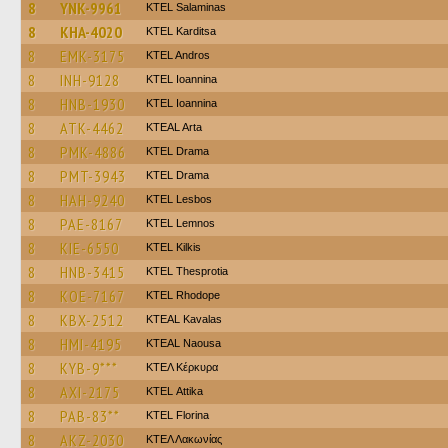
8
YNK-9961
KTEL Salaminas
8
KHA-4020
ΚΤΕL Karditsa
8
EMK-3175
KTEL Andros
8
INH-9128
KTEL Ioannina
8
HNB-1930
KTEL Ioannina
8
ATK-4462
KTEAL Arta
8
PMK-4886
KTEL Drama
8
PMT-3943
KTEL Drama
8
HAH-9240
KTEL Lesbos
8
PAE-8167
KTEL Lemnos
8
KIE-6550
KTEL Kilkis
8
HNB-3415
KTEL Thesprotia
8
KOE-7167
KTEL Rhodope
8
KBX-2512
KTEAL Kavalas
8
HMI-4195
KTEAL Naousa
8
KYB-9***
ΚΤΕΛ Κέρκυρα
8
AXI-2175
KΤΕL Αttika
8
PAB-83**
KTEL Florina
8
AKZ-2030
ΚΤΕΛ Λακωνίας