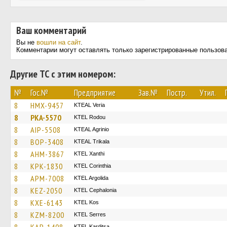
Ваш комментарий
Вы не
вошли на сайт
.
Комментарии могут оставлять только зарегистрированные пользов
Другие ТС с этим номером:
№
Гос.№
Предприятие
Зав.№
Постр.
Утил.
8
HMX-9457
KTEAL Veria
8
PKA-5570
ΚΤΕL Rodou
8
AIP-5508
KTEAL Agrinio
8
BOP-3408
KTEAL Trikala
8
AHM-3867
KTEL Xanthi
8
KPK-1830
KTEL Corinthia
8
APM-7008
KTEL Argolida
8
KEZ-2050
KTEL Cephalonia
8
KXE-6143
KTEL Kos
8
KZM-8200
KTEL Serres
ΚΤΕL Karditsa