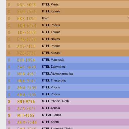
8
KNB-3008
KTEL Pieria
8
XAH-7575
KTEL Kavala
8
HKX-1890
Крит
8
TKH-6474
ΚΤΕL Phocis
8
TKE-6108
ΚΤΕL Τrikala
8
EMA-6758
KTEL Naxos
8
AXY-7111
ΚΤΕL Phocis
8
KZB-3737
ΚΤΕL Kozani
8
BOI-1994
ΚΤΕL Magnesia
8
ZAB-5620
KTEL Zakynthos
8
MEB-4961
KTEL Aitoloakarnanias
8
HNA-9747
KTEL Thesprotia
8
AMA-7609
ΚΤΕL Phocis
8
AMA-7305
ΚΤΕL Phocis
8
XNT-9796
KTEL Chania–Reth.
8
AZA-8877
KTEL Achaia
8
MIT-4555
KTEAL Lamia
8
AHM-9544
KTEL Xanthi
KTEL Santorini / Thira