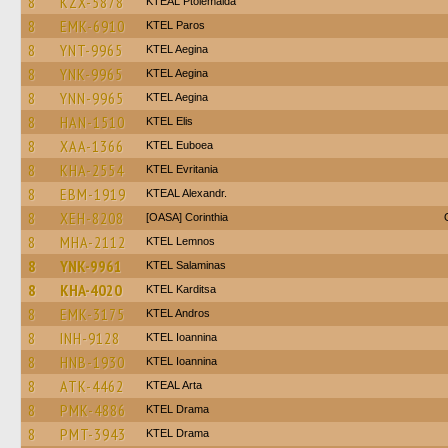
8
KZX-5878
KTEAL Ptolemaida
8
EMK-6910
KTEL Paros
8
YNT-9965
KTEL Aegina
8
YNK-9965
KTEL Aegina
8
YNN-9965
KTEL Aegina
8
HAN-1510
KTEL Elis
8
XAA-1366
ΚΤΕL Euboea
8
KHA-2554
ΚΤΕL Evritania
8
EBM-1919
KTEAL Alexandr.
8
XEH-8208
[OASA] Corinthia
8
MHA-2112
KTEL Lemnos
8
YNK-9961
KTEL Salaminas
8
KHA-4020
ΚΤΕL Karditsa
8
EMK-3175
KTEL Andros
8
INH-9128
KTEL Ioannina
8
HNB-1930
KTEL Ioannina
8
ATK-4462
KTEAL Arta
8
PMK-4886
KTEL Drama
8
PMT-3943
KTEL Drama