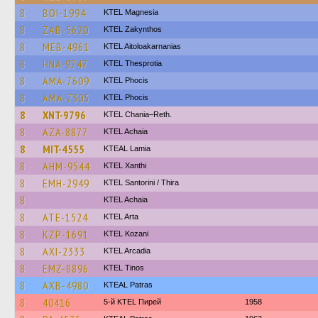
8
BOI-1994
ΚΤΕL Magnesia
8
ZAB-5620
KTEL Zakynthos
8
MEB-4961
KTEL Aitoloakarnanias
8
HNA-9747
KTEL Thesprotia
8
AMA-7609
ΚΤΕL Phocis
8
AMA-7305
ΚΤΕL Phocis
8
XNT-9796
KTEL Chania–Reth.
8
AZA-8877
KTEL Achaia
8
MIT-4555
KTEAL Lamia
8
AHM-9544
KTEL Xanthi
8
EMH-2949
KTEL Santorini / Thira
8
KTEL Achaia
8
ATE-1524
KTEL Arta
8
KZP-1691
ΚΤΕL Kozani
8
AXI-2333
KTEL Arcadia
8
EMZ-8896
KTEL Tinos
8
AXB-4980
KTEAL Patras
8
40416
5-й KTEL Пирей
1958