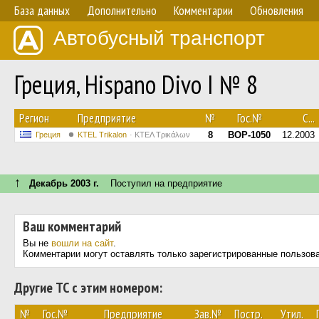
База данных
Дополнительно
Комментарии
Обновления
Автобусный транспорт
Греция, Hispano Divo I № 8
Регион
Предприятие
№
Гос.№
С...
8
BOP-1050
12.2003
Греция
ΚΤΕL Τrikalon
ΚΤΕΛ Τρικάλων
↑
Декабрь 2003 г.
Поступил на предприятие
Ваш комментарий
Вы не
вошли на сайт
.
Комментарии могут оставлять только зарегистрированные пользов
Другие ТС с этим номером:
№
Гос.№
Предприятие
Зав.№
Постр.
Утил.