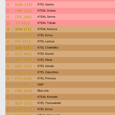
8
KAM-3585
KTEL Samos
8
PMK-2606
KTEAL Drama
8
EPK-2860
KTEAL Serres
8
TP-8018
KTEAL Trikala
8
KYM-1721
KTEAL Kerkyra
8
EBK-7349
KTEL Evrou
8
PIP-3322
KTEL Larissa
8
XKN-5051
ΚΤΕL Chalkidikis
8
KZT-4402
ΚΤΕL Kozani
8
KNP-3888
KTEL Pieria
8
KBP-3592
KTEL Kavala
8
KEB-5390
KTEL Zakynthos
8
PZE-6580
KTEL Preveza
8
YN-8408
ISAP
8
EMH-6658
Blue Line
8
KOZ-3918
KTEAL Komotini
8
NZP-2142
KTEL Thessaloniki
8
EBM-7173
KTEL Evrou