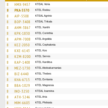
8
HMX-9457
KTEAL Veria
8
PKA-5570
ΚΤΕL Rodou
8
AIP-5508
KTEAL Agrinio
8
BOP-3408
KTEAL Trikala
8
AHM-3867
KTEL Xanthi
8
KPK-1830
KTEL Corinthia
8
APM-7008
KTEL Argolida
8
KEZ-2050
KTEL Cephalonia
8
KXE-6143
KTEL Kos
8
KZM-8200
KTEL Serres
8
KAP-1408
ΚΤΕL Karditsa
8
MEZ-1730
KTEL Aitoloakarnanias
8
BIZ-6440
KTEL Thebes
8
KHA-6715
ΚΤΕL Evritania
8
BBA-1029
ΚΤΕL Magnesia
8
INO-3250
KTEAL Ioannina
8
ATH-5246
KTEL Arta
8
MIM-6603
ΚΤΕL Phthiotis