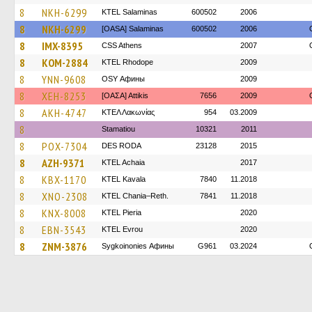
8
NKH-6299
KTEL Salaminas
600502
2006
8
NKH-6299
[OASA] Salaminas
600502
2006
8
IMX-8395
CSS Athens
2007
8
KOM-2884
KTEL Rhodope
2009
8
YNN-9608
OSY Афины
2009
8
XEH-8253
[ΟΑΣΑ] Αttikis
7656
2009
8
AKH-4747
ΚΤΕΛ Λακωνίας
954
03.2009
8
Stamatiou
10321
2011
8
POX-7304
DES RODA
23128
2015
8
AZH-9371
KTEL Achaia
2017
8
KBX-1170
KTEL Kavala
7840
11.2018
8
XNO-2308
KTEL Chania–Reth.
7841
11.2018
8
KNX-8008
KTEL Pieria
2020
8
EBN-3543
KTEL Evrou
2020
8
ZNM-3876
Sygkoinonies Афины
G961
03.2024