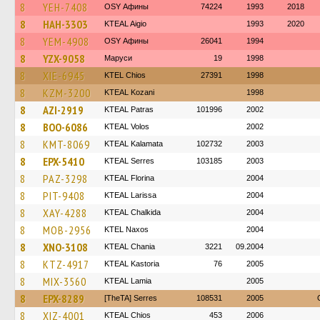
8
YEH-7408
OSY Афины
74224
1993
2018
8
HAH-3303
KTEAL Aigio
1993
2020
8
YEM-4908
OSY Афины
26041
1994
8
YZX-9058
Маруси
19
1998
8
XIE-6945
KTEL Chios
27391
1998
8
KZM-3200
KTEAL Kozani
1998
8
AZI-2919
KTEAL Patras
101996
2002
8
BOO-6086
KTEAL Volos
2002
8
KMT-8069
KTEAL Kalamata
102732
2003
8
EPX-5410
KTEAL Serres
103185
2003
8
PAZ-3298
KTEAL Florina
2004
8
PIT-9408
KTEAL Larissa
2004
8
XAY-4288
KTEAL Chalkida
2004
8
MOB-2956
KTEL Naxos
2004
8
XNO-3108
KTEAL Chania
3221
09.2004
8
KTZ-4917
KTEAL Kastoria
76
2005
8
MIX-3560
KTEAL Lamia
2005
8
EPX-8289
[TheTA] Serres
108531
2005
8
XIZ-4001
KTEAL Chios
453
2006