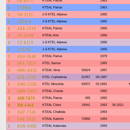
8
PA-4575
KTEAL Patras
1963
8
170968
KTEAL Patras
1963
8
YN-2131
2-й KTEL Афины
1965
8
203434
2-й KTEL Афины
1965
8
AXA-2339
KTEAL Patras
1966
8
ZH-6199
KTEAL Arta
1966
8
YZ-8219
1-й KTEL Афины
1966
8
213242
1-й KTEL Афины
1966
8
AXH-8640
KTEAL Patras
1979
8
HPA-7819
KTEL Samos
1985
8
HMH-8428
KTEAL Veria
50624
1987
8
KEB-3370
KTEL Cephalonia
52457
09.1987
8
KMH-1508
KTEL Messinia
64972
03.1991
8
XNM-3993
KTEAL Chania
1992
8
AXX-7879
KTEAL Patras
465
1992
8
XIB-6468
KTEAL Chios
19041
1992
06.2021
8
XAP-7545
KTEAL Chalkida
1993
8
KNK-3026
KTEAL Katerini
72866
1993
8
BON-8400
KTEAL Kalamata
1993