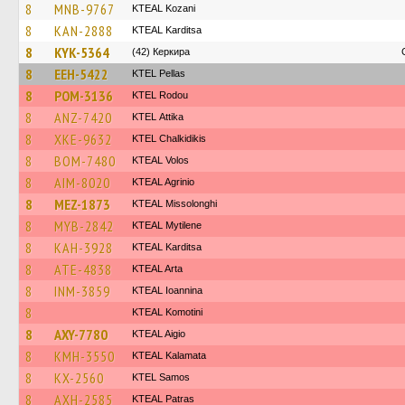
8
MNB-9767
KTEAL Kozani
8
KAN-2888
KTEAL Karditsa
8
KYK-5364
(42) Керкира
8
EEH-5422
KTEL Pellas
8
POM-3136
ΚΤΕL Rodou
8
ANZ-7420
KΤΕL Αttika
8
XKE-9632
ΚΤΕL Chalkidikis
8
BOM-7480
KTEAL Volos
8
AIM-8020
KTEAL Agrinio
8
MEZ-1873
KTEAL Missolonghi
8
MYB-2842
KTEAL Mytilene
8
KAH-3928
KTEAL Karditsa
8
ATE-4838
KTEAL Arta
8
INM-3859
KTEAL Ioannina
8
KTEAL Komotini
8
AXY-7780
KTEAL Aigio
8
KMH-3550
KTEAL Kalamata
8
KX-2560
KTEL Samos
8
AXH-2585
KTEAL Patras