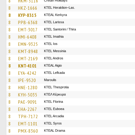
8
HKM-3116
Cretan Holidays
8
HKZ-1666
KTEL Heraklion–Las.
8
KYP-8315
KTEAL Kerkyra
8
PPB-6368
KTEL Larissa
8
EMT-3017
KTEL Santorini / Thira
8
HMI-6408
KTEL Imathia
8
EMN-9325
KTEL Ios
8
KMT-8948
KTEL Messinia
8
EMT-2169
KTEL Andros
8
KNT-4101
KTEAL Aigio
8
EYA-4242
KTEL Lefkada
8
IPE-9520
Maroulis
8
HNE-1280
KTEL Thesprotia
8
KYH-5035
ΚΤΕΛ Κέρκυρα
8
PAE-9091
KTEL Florina
8
EHA-2267
ΚΤΕL Euboea
8
TPH-7172
KTEL Arcadia
8
EMT-1101
KTEL Syros
8
PMX-8360
KTEAL Drama