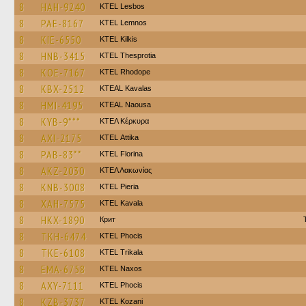
8
HAH-9240
KTEL Lesbos
8
PAE-8167
KTEL Lemnos
8
KIE-6550
KTEL Kilkis
8
HNB-3415
KTEL Thesprotia
8
KOE-7167
KTEL Rhodope
8
KBX-2512
KTEAL Kavalas
8
HMI-4195
KTEAL Naousa
8
KYB-9***
ΚΤΕΛ Κέρκυρα
8
AXI-2175
KΤΕL Αttika
8
PAB-83**
KTEL Florina
8
AKZ-2030
ΚΤΕΛ Λακωνίας
8
KNB-3008
KTEL Pieria
8
XAH-7575
KTEL Kavala
8
HKX-1890
Крит
8
TKH-6474
ΚΤΕL Phocis
8
TKE-6108
ΚΤΕL Τrikala
8
EMA-6758
KTEL Naxos
8
AXY-7111
ΚΤΕL Phocis
8
KZB-3737
ΚΤΕL Kozani