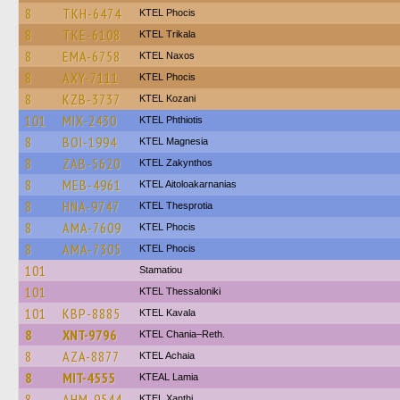
8
TKH-6474
ΚΤΕL Phocis
8
TKE-6108
ΚΤΕL Τrikala
8
EMA-6758
KTEL Naxos
8
AXY-7111
ΚΤΕL Phocis
8
KZB-3737
ΚΤΕL Kozani
101
MIX-2430
ΚΤΕL Phthiotis
8
BOI-1994
ΚΤΕL Magnesia
8
ZAB-5620
KTEL Zakynthos
8
MEB-4961
KTEL Aitoloakarnanias
8
HNA-9747
KTEL Thesprotia
8
AMA-7609
ΚΤΕL Phocis
8
AMA-7305
ΚΤΕL Phocis
101
Stamatiou
101
KTEL Thessaloniki
101
KBP-8885
KTEL Kavala
8
XNT-9796
KTEL Chania–Reth.
8
AZA-8877
KTEL Achaia
8
MIT-4555
KTEAL Lamia
8
AHM-9544
KTEL Xanthi