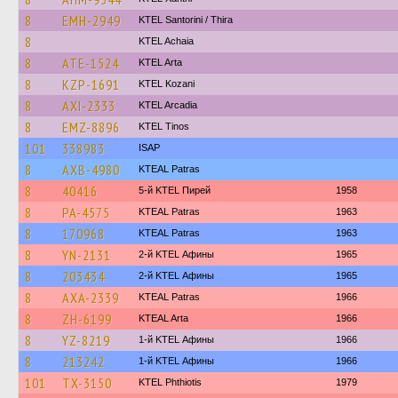
8
EMH-2949
KTEL Santorini / Thira
8
KTEL Achaia
8
ATE-1524
KTEL Arta
8
KZP-1691
ΚΤΕL Kozani
8
AXI-2333
KTEL Arcadia
8
EMZ-8896
KTEL Tinos
101
338983
ISAP
8
AXB-4980
KTEAL Patras
8
40416
5-й KTEL Пирей
1958
8
PA-4575
KTEAL Patras
1963
8
170968
KTEAL Patras
1963
8
YN-2131
2-й KTEL Афины
1965
8
203434
2-й KTEL Афины
1965
8
AXA-2339
KTEAL Patras
1966
8
ZH-6199
KTEAL Arta
1966
8
YZ-8219
1-й KTEL Афины
1966
8
213242
1-й KTEL Афины
1966
101
TX-3150
ΚΤΕL Phthiotis
1979