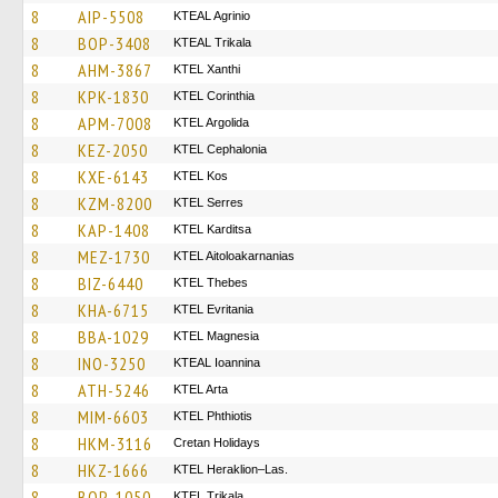
8
AIP-5508
KTEAL Agrinio
8
BOP-3408
KTEAL Trikala
8
AHM-3867
KTEL Xanthi
8
KPK-1830
KTEL Corinthia
8
APM-7008
KTEL Argolida
8
KEZ-2050
KTEL Cephalonia
8
KXE-6143
KTEL Kos
8
KZM-8200
KTEL Serres
8
KAP-1408
ΚΤΕL Karditsa
8
MEZ-1730
KTEL Aitoloakarnanias
8
BIZ-6440
KTEL Thebes
8
KHA-6715
ΚΤΕL Evritania
8
BBA-1029
ΚΤΕL Magnesia
8
INO-3250
KTEAL Ioannina
8
ATH-5246
KTEL Arta
8
MIM-6603
ΚΤΕL Phthiotis
8
HKM-3116
Cretan Holidays
8
HKZ-1666
KTEL Heraklion–Las.
8
BOP-1050
ΚΤΕL Τrikala