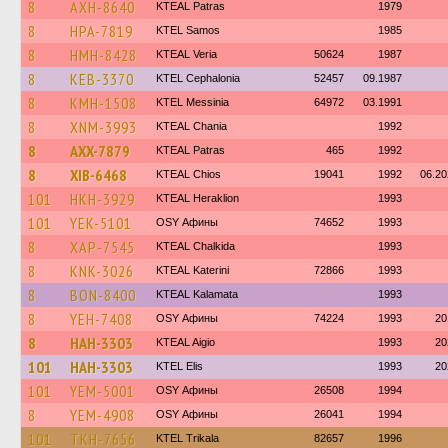
8
AXH-8640
KTEAL Patras
1979
8
HPA-7819
KTEL Samos
1985
8
HMH-8428
KTEAL Veria
50624
1987
8
KEB-3370
KTEL Cephalonia
52457
09.1987
8
KMH-1508
KTEL Messinia
64972
03.1991
8
XNM-3993
KTEAL Chania
1992
8
AXX-7879
KTEAL Patras
465
1992
8
XIB-6468
KTEAL Chios
19041
1992
06.20
101
HKH-3929
KTEAL Heraklion
1993
101
YEK-5101
OSY Афины
74652
1993
8
XAP-7545
KTEAL Chalkida
1993
8
KNK-3026
KTEAL Katerini
72866
1993
8
BON-8400
KTEAL Kalamata
1993
8
YEH-7408
OSY Афины
74224
1993
20
8
HAH-3303
KTEAL Aigio
1993
20
101
HAH-3303
KTEL Elis
1993
20
101
YEM-5001
OSY Афины
26508
1994
8
YEM-4908
OSY Афины
26041
1994
101
TKH-7656
ΚΤΕL Τrikala
82657
1996