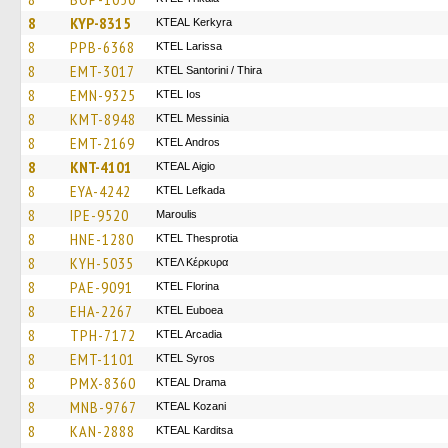
8
KYP-8315
KTEAL Kerkyra
8
PPB-6368
KTEL Larissa
8
EMT-3017
KTEL Santorini / Thira
8
EMN-9325
KTEL Ios
8
KMT-8948
KTEL Messinia
8
EMT-2169
KTEL Andros
8
KNT-4101
KTEAL Aigio
8
EYA-4242
KTEL Lefkada
8
IPE-9520
Maroulis
8
HNE-1280
KTEL Thesprotia
8
KYH-5035
ΚΤΕΛ Κέρκυρα
8
PAE-9091
KTEL Florina
8
EHA-2267
ΚΤΕL Euboea
8
TPH-7172
KTEL Arcadia
8
EMT-1101
KTEL Syros
8
PMX-8360
KTEAL Drama
8
MNB-9767
KTEAL Kozani
8
KAN-2888
KTEAL Karditsa