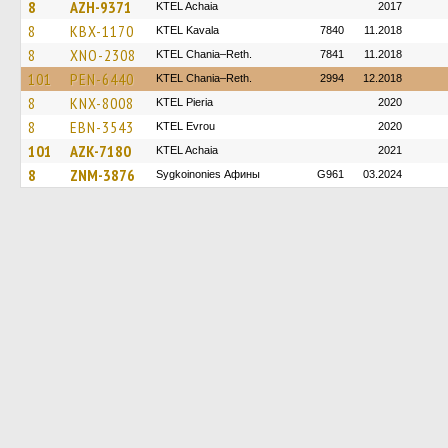
8
AZH-9371
KTEL Achaia
2017
8
KBX-1170
KTEL Kavala
7840
11.2018
8
XNO-2308
KTEL Chania–Reth.
7841
11.2018
101
PEN-6440
KTEL Chania–Reth.
2994
12.2018
8
KNX-8008
KTEL Pieria
2020
8
EBN-3543
KTEL Evrou
2020
101
AZK-7180
KTEL Achaia
2021
8
ZNM-3876
Sygkoinonies Афины
G961
03.2024