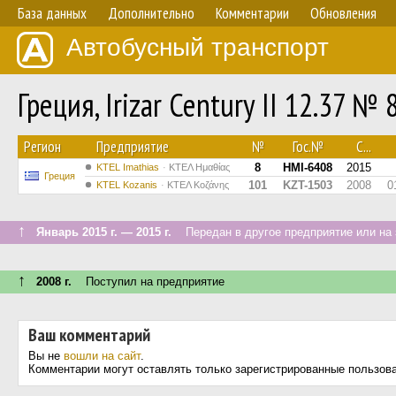
База данных
Дополнительно
Комментарии
Обновления
Автобусный транспорт
Греция, Irizar Century II 12.37 № 
Регион
Предприятие
№
Гос.№
С...
8
HMI-6408
2015
KTEL Imathias
ΚΤΕΛ Ημαθίας
Греция
101
KZT-1503
2008
0
ΚΤΕL Kozanis
ΚΤΕΛ Κοζάνης
↑
Январь 2015 г. — 2015 г.
Передан в другое предприятие или на 
↑
2008 г.
Поступил на предприятие
Ваш комментарий
Вы не
вошли на сайт
.
Комментарии могут оставлять только зарегистрированные пользов