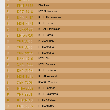
8
EMH-6658
Blue Line
8
KOZ-3918
KTEAL Komotini
8
NZP-2142
KTEL Thessaloniki
8
EBM-7173
KTEL Evrou
8
KZX-5878
KTEAL Ptolemaida
8
EMK-6910
KTEL Paros
8
YNT-9965
KTEL Aegina
8
YNK-9965
KTEL Aegina
8
YNN-9965
KTEL Aegina
8
HAN-1510
KTEL Elis
8
XAA-1366
ΚΤΕL Euboea
8
KHA-2554
ΚΤΕL Evritania
8
EBM-1919
KTEAL Alexandr.
8
XEH-8208
[OASA] Corinthia
8
MHA-2112
KTEL Lemnos
8
YNK-9961
KTEL Salaminas
8
KHA-4020
ΚΤΕL Karditsa
8
EMK-3175
KTEL Andros