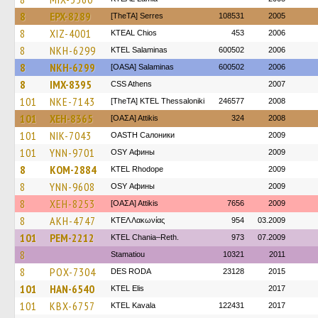
8
EPX-8289
[TheTA] Serres
108531
2005
8
XIZ-4001
KTEAL Chios
453
2006
8
NKH-6299
KTEL Salaminas
600502
2006
8
NKH-6299
[OASA] Salaminas
600502
2006
8
IMX-8395
CSS Athens
2007
101
NKE-7143
[TheTA] KTEL Thessaloniki
246577
2008
101
XEH-8365
[ΟΑΣΑ] Αttikis
324
2008
101
NIK-7043
OASTH Салоники
2009
101
YNN-9701
OSY Афины
2009
8
KOM-2884
KTEL Rhodope
2009
8
YNN-9608
OSY Афины
2009
8
XEH-8253
[ΟΑΣΑ] Αttikis
7656
2009
8
AKH-4747
ΚΤΕΛ Λακωνίας
954
03.2009
101
PEM-2212
KTEL Chania–Reth.
973
07.2009
8
Stamatiou
10321
2011
8
POX-7304
DES RODA
23128
2015
101
HAN-6540
KTEL Elis
2017
101
KBX-6757
KTEL Kavala
122431
2017