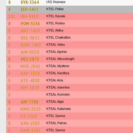
8
KYK-5364
(42) Керкира
8
EEH-5422
KTEL Pellas
101
INH-9450
KTEL Kavala
8
POM-3136
ΚΤΕL Rodou
8
ANZ-7420
KΤΕL Αttika
8
XKE-9632
ΚΤΕL Chalkidikis
8
BOM-7480
KTEAL Volos
8
AIM-8020
KTEAL Agrinio
8
MEZ-1873
KTEAL Missolonghi
8
MYB-2842
KTEAL Mytilene
8
KAH-3928
KTEAL Karditsa
8
ATE-4838
KTEAL Arta
8
INM-3859
KTEAL Ioannina
8
KTEAL Komotini
8
AXY-7780
KTEAL Aigio
8
KMH-3550
KTEAL Kalamata
8
KX-2560
KTEL Samos
8
AXH-2585
KTEAL Patras
8
KAM-3585
KTEL Samos