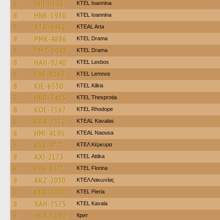
8
INH-9128
KTEL Ioannina
8
HNB-1930
KTEL Ioannina
8
ATK-4462
KTEAL Arta
8
PMK-4886
KTEL Drama
8
PMT-3943
KTEL Drama
8
HAH-9240
KTEL Lesbos
8
PAE-8167
KTEL Lemnos
8
KIE-6550
KTEL Kilkis
8
HNB-3415
KTEL Thesprotia
8
KOE-7167
KTEL Rhodope
8
KBX-2512
KTEAL Kavalas
8
HMI-4195
KTEAL Naousa
8
KYB-9***
ΚΤΕΛ Κέρκυρα
8
AXI-2175
KΤΕL Αttika
8
PAB-83**
KTEL Florina
8
AKZ-2030
ΚΤΕΛ Λακωνίας
8
KNB-3008
KTEL Pieria
8
XAH-7575
KTEL Kavala
8
HKX-1890
Крит