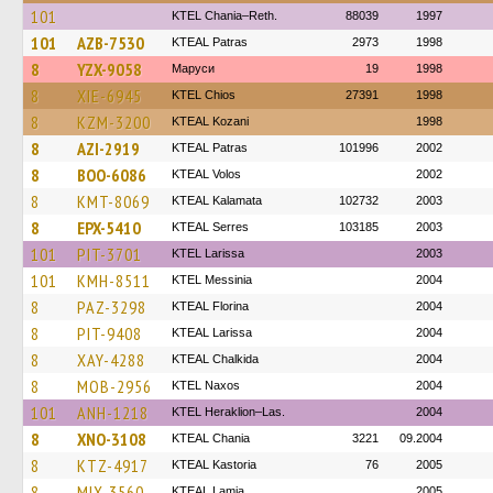
101
KTEL Chania–Reth.
88039
1997
101
AZB-7530
KTEAL Patras
2973
1998
8
YZX-9058
Маруси
19
1998
8
XIE-6945
KTEL Chios
27391
1998
8
KZM-3200
KTEAL Kozani
1998
8
AZI-2919
KTEAL Patras
101996
2002
8
BOO-6086
KTEAL Volos
2002
8
KMT-8069
KTEAL Kalamata
102732
2003
8
EPX-5410
KTEAL Serres
103185
2003
101
PIT-3701
KTEL Larissa
2003
101
KMH-8511
KTEL Messinia
2004
8
PAZ-3298
KTEAL Florina
2004
8
PIT-9408
KTEAL Larissa
2004
8
XAY-4288
KTEAL Chalkida
2004
8
MOB-2956
KTEL Naxos
2004
101
ANH-1218
KTEL Heraklion–Las.
2004
8
XNO-3108
KTEAL Chania
3221
09.2004
8
KTZ-4917
KTEAL Kastoria
76
2005
8
MIX-3560
KTEAL Lamia
2005