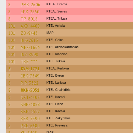
8
PMK-2606
KTEAL Drama
8
EPK-2860
KTEAL Serres
8
TP-8018
KTEAL Trikala
101
AXX-4400
KTEL Achaia
101
ZO-9443
ISAP
101
INK-2613
KTEL Chios
101
MEZ-1665
KTEL Aitoloakarnanias
101
INZ-8990
KTEL Ioannina
101
TKE-****
ΚΤΕL Τrikala
8
KYM-1721
KTEAL Kerkyra
8
EBK-7349
KTEL Evrou
8
PIP-3322
KTEL Larissa
8
XKN-5051
ΚΤΕL Chalkidikis
8
KZT-4402
ΚΤΕL Kozani
8
KNP-3888
KTEL Pieria
8
KBP-3592
KTEL Kavala
8
KEB-5390
KTEL Zakynthos
8
PZE-6580
KTEL Preveza
8
YN-8408
ISAP