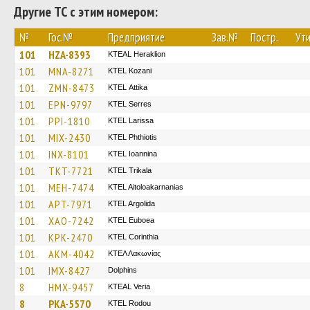
Другие ТС с этим номером:
№
Гос.№
Предприятие
Зав.№
Постр.
Ути
101
HZA-8393
KTEAL Heraklion
101
MNA-8271
ΚΤΕL Kozani
101
ZMN-8473
KΤΕL Αttika
101
EPN-9797
KTEL Serres
101
PPI-1810
KTEL Larissa
101
MIX-2430
ΚΤΕL Phthiotis
101
INX-8101
KTEL Ioannina
101
TKT-7721
ΚΤΕL Τrikala
101
MEH-7474
KTEL Aitoloakarnanias
101
APT-7971
KTEL Argolida
101
XAO-7242
ΚΤΕL Euboea
101
KPK-2470
KTEL Corinthia
101
AKM-4042
ΚΤΕΛ Λακωνίας
101
IMX-8427
Dolphins
8
HMX-9457
KTEAL Veria
8
PKA-5570
ΚΤΕL Rodou