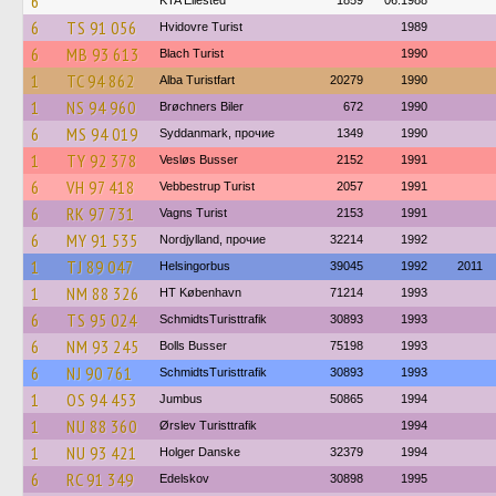
6
KTA Ellested
1859
06.1988
6
TS 91 056
Hvidovre Turist
1989
6
MB 93 613
Blach Turist
1990
1
TC 94 862
Alba Turistfart
20279
1990
1
NS 94 960
Brøchners Biler
672
1990
6
MS 94 019
Syddanmark, прочие
1349
1990
1
TY 92 378
Vesløs Busser
2152
1991
6
VH 97 418
Vebbestrup Turist
2057
1991
6
RK 97 731
Vagns Turist
2153
1991
6
MY 91 535
Nordjylland, прочие
32214
1992
1
TJ 89 047
Helsingorbus
39045
1992
2011
1
NM 88 326
HT København
71214
1993
6
TS 95 024
SchmidtsTuristtrafik
30893
1993
6
NM 93 245
Bolls Busser
75198
1993
6
NJ 90 761
SchmidtsTuristtrafik
30893
1993
1
OS 94 453
Jumbus
50865
1994
1
NU 88 360
Ørslev Turisttrafik
1994
1
NU 93 421
Holger Danske
32379
1994
6
RC 91 349
Edelskov
30898
1995