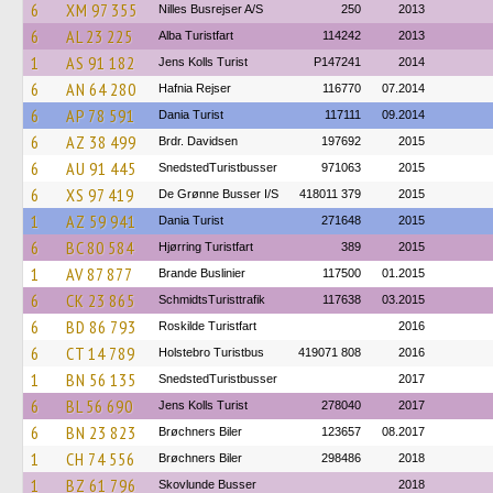
6
XM 97 355
Nilles Busrejser A/S
250
2013
6
AL 23 225
Alba Turistfart
114242
2013
1
AS 91 182
Jens Kolls Turist
P147241
2014
6
AN 64 280
Hafnia Rejser
116770
07.2014
6
AP 78 591
Dania Turist
117111
09.2014
6
AZ 38 499
Brdr. Davidsen
197692
2015
6
AU 91 445
SnedstedTuristbusser
971063
2015
6
XS 97 419
De Grønne Busser I/S
418011 379
2015
1
AZ 59 941
Dania Turist
271648
2015
6
BC 80 584
Hjørring Turistfart
389
2015
1
AV 87 877
Brande Buslinier
117500
01.2015
6
CK 23 865
SchmidtsTuristtrafik
117638
03.2015
6
BD 86 793
Roskilde Turistfart
2016
6
CT 14 789
Holstebro Turistbus
419071 808
2016
1
BN 56 135
SnedstedTuristbusser
2017
6
BL 56 690
Jens Kolls Turist
278040
2017
6
BN 23 823
Brøchners Biler
123657
08.2017
1
CH 74 556
Brøchners Biler
298486
2018
1
BZ 61 796
Skovlunde Busser
2018