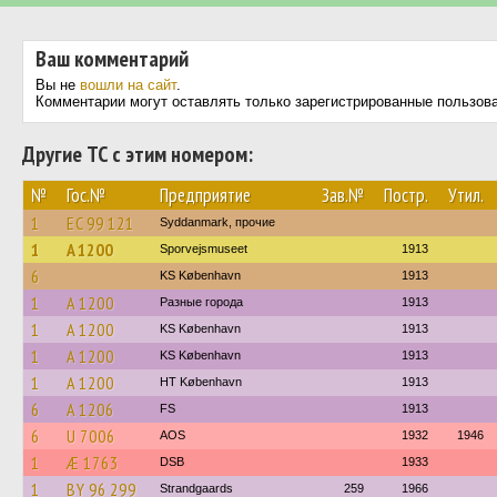
Ваш комментарий
Вы не
вошли на сайт
.
Комментарии могут оставлять только зарегистрированные пользов
Другие ТС с этим номером:
№
Гос.№
Предприятие
Зав.№
Постр.
Утил.
1
EC 99 121
Syddanmark, прочие
1
A 1200
Sporvejsmuseet
1913
6
KS København
1913
1
A 1200
Разные города
1913
1
A 1200
KS København
1913
1
A 1200
KS København
1913
1
A 1200
HT København
1913
6
A 1206
FS
1913
6
U 7006
AOS
1932
1946
1
Æ 1763
DSB
1933
1
BY 96 299
Strandgaards
259
1966