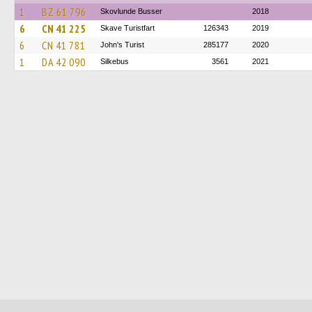
1
BZ 61 796
Skovlunde Busser
2018
6
CN 41 225
Skave Turistfart
126343
2019
6
CN 41 781
John's Turist
285177
2020
1
DA 42 090
Silkebus
3561
2021