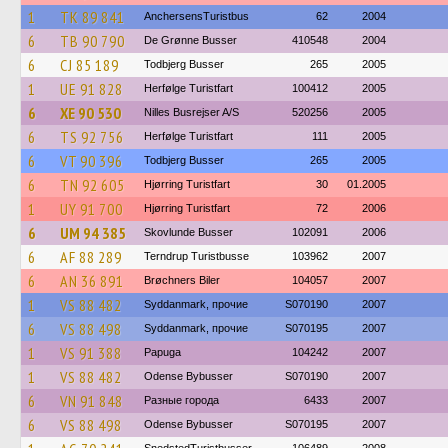
1
TK 89 841
AnchersensTuristbus
62
2004
6
TB 90 790
De Grønne Busser
410548
2004
6
CJ 85 189
Todbjerg Busser
265
2005
1
UE 91 828
Herfølge Turistfart
100412
2005
6
XE 90 530
Nilles Busrejser A/S
520256
2005
6
TS 92 756
Herfølge Turistfart
111
2005
6
VT 90 396
Todbjerg Busser
265
2005
6
TN 92 605
Hjørring Turistfart
30
01.2005
1
UY 91 700
Hjørring Turistfart
72
2006
6
UM 94 385
Skovlunde Busser
102091
2006
6
AF 88 289
Terndrup Turistbusse
103962
2007
6
AN 36 891
Brøchners Biler
104057
2007
1
VS 88 482
Syddanmark, прочие
S070190
2007
6
VS 88 498
Syddanmark, прочие
S070195
2007
1
VS 91 388
Papuga
104242
2007
1
VS 88 482
Odense Bybusser
S070190
2007
6
VN 91 848
Разные города
6433
2007
6
VS 88 498
Odense Bybusser
S070195
2007