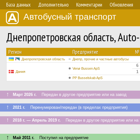
База данных
Дополнительно
Комментарии
Обновления
Автобусный транспорт
Днепропетровская область, Auto
Регион
Предприятие
№
Днепропетровская область
Днепр, прочие и частные автобусы
6
Venø Bussen ApS
1
Дания
PP Busselskab ApS
↑
Март 2026 г.
Передан в другое предприятие или на завод
↑
2021 г.
Перенумерован/передан (в пределах предприятия)
↑
2018 г. — Апрель 2019 г.
Передан в другое предприятие или на 
↑
Май 2011 г.
Поступил на предприятие