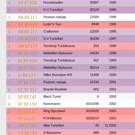
6
OV 97 800
Hovedstaden
30897
1995
6
NX 92 894
S-V Turistfart
30129
1995
1
XN 88 217
Разные города
22509
1996
6
OK 91 414
Lyder's Taxi
8948
1996
1
XN 88 217
Craftsmen
22509
1996
1
OU 90 092
S-V Turistfart
30338
1997
1
UM 97 573
Terndrup Turistbusse
264
1998
1
RD 91 515
Middelfart Bybusser
94034
1999
6
UL 89 004
Terndrup Turistbusse
607
1999
6
VB 97 493
Middelfart Bybusser
95214
2000
6
SJ 88 623
Nilles Busrejser A/S
11488
2000
1
RT 88 771
Разные города
10334
2001
6
VT 91 957
Brande Buslinier
602
2001
1
SP 93 747
Blach Turist
6
2002
6
DF 93 150
Копенгаген
S010298
2002
1
FF 12 127
Ring Djursland
S020026
2002
1
FF 10 621
KTA Ellested
S020014
2002
6
SM 97 167
Alba Turistfart
20
11.2002
6
TV 90 783
A-Busserne
809
2004