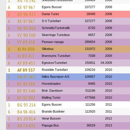
1
AG 70 241
SnedstedTuristbusser
106489
2008
6
XE 97 967
Egons Busser
107277
2008
1
XD 96 925
Dania Turist
28499
2008
6
XE 97 967
S-V Turistfart
107277
2008
6
XD 93 860
SchmidtsTuristtrafik
6725
2008
6
VZ 90 300
Skørringe Turistbus
6657
2008
6
VY 89 458
Разные города
289654
2008
1
XJ 96 050
Silkebus
131972
2009
6
XJ 89 411
Brønnums Turistfart
7038
2009
6
AF 89 455
EgeskovTuristfart
250811
04.2009
1
AF 89 537
Roskilde Turistfart
109216
2010
1
XN 97 465
Nilles Busrejser A/S
109957
2010
1
BF 90 368
Hovedstaden
8465
2010
1
BF 95 549
Brdr. Davidsen
511196
2010
6
BF 92 902
Malling Turist
477566
2010
1
BG 95 216
Egons Busser
111256
2011
6
BA 96 416
Brande Buslinier
112920
2011
1
BS 20 814
Venø Bussen
2012
6
AA 74 431
Papuga Bus
36529
2013