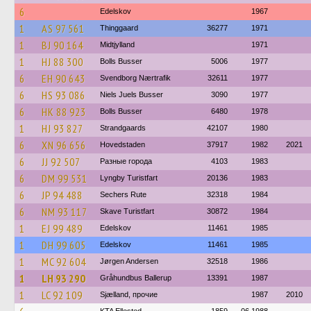
6
Edelskov
1967
1
AS 97 561
Thinggaard
36277
1971
1
BJ 90 164
Midtjylland
1971
1
HJ 88 300
Bolls Busser
5006
1977
6
EH 90 643
Svendborg Nærtrafik
32611
1977
6
HS 93 086
Niels Juels Busser
3090
1977
6
HK 88 923
Bolls Busser
6480
1978
1
HJ 93 827
Strandgaards
42107
1980
6
XN 96 656
Hovedstaden
37917
1982
2021
6
JJ 92 507
Разные города
4103
1983
6
DM 99 531
Lyngby Turistfart
20136
1983
6
JP 94 488
Sechers Rute
32318
1984
6
NM 93 117
Skave Turistfart
30872
1984
1
EJ 99 489
Edelskov
11461
1985
1
DH 99 605
Edelskov
11461
1985
1
MC 92 604
Jørgen Andersen
32518
1986
1
LH 93 290
Gråhundbus Ballerup
13391
1987
1
LC 92 109
Sjælland, прочие
1987
2010