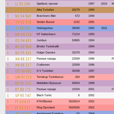
1
LC 92 109
Sjælland, прочие
1987
2010
M
1
TC 94 862
Alba Turistfart
20279
1990
1
NS 94 960
Brøchners Biler
672
1990
1
TY 92 378
Vesløs Busser
2152
1991
1
TJ 89 047
Helsingorbus
39045
1992
2011
1
NM 88 326
HT København
71214
1993
1
OS 94 453
Jumbus
50865
1994
1
NU 88 360
Ørslev Turisttrafik
1994
1
NU 93 421
Holger Danske
32379
1994
1
XN 88 217
Разные города
22509
1996
P
1
XN 88 217
Craftsmen
22509
1996
1
OU 90 092
S-V Turistfart
30338
1997
1
UM 97 573
Terndrup Turistbusse
264
1998
1
RD 91 515
Middelfart Bybusser
94034
1999
1
RT 88 771
Разные города
10334
2001
F
1
SP 93 747
Blach Turist
6
2002
1
FF 10 621
KTA Ellested
S020014
2002
1
FF 12 127
Ring Djursland
S020026
2002
1
TK 89 841
AnchersensTuristbus
62
2004