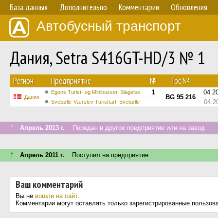
База данных
Дополнительно
Комментарии
Обновления
Автобусный транспорт
Дания, Setra S416GT-HD/3 № 1
Регион
Предприятие
№
Гос.№
1
04.2
Egons Turist- og Minibusser, Slagelse
BG 95 216
Дания
04.2
Svebølle-Værslev Turistfart, Svebølle
↑
Апрель 2013 г.
Передан в другое предприятие или на завод
↑
Апрель 2011 г.
Поступил на предприятие
Ваш комментарий
Вы не
вошли на сайт
.
Комментарии могут оставлять только зарегистрированные пользов