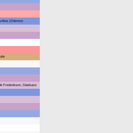
ynbus (Odense)
utte
le Frederiksen, Gladsaxe