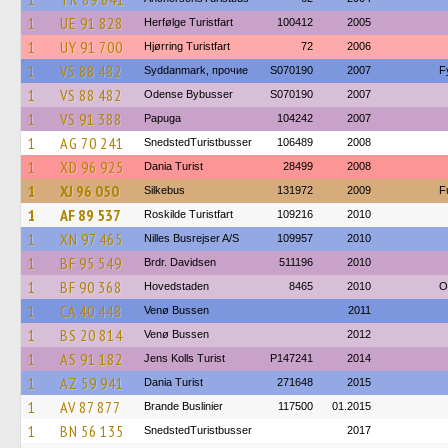
1
UE 91 828
Herfølge Turistfart
100412
2005
1
UY 91 700
Hjørring Turistfart
72
2006
1
VS 88 482
Syddanmark, прочие
S070190
2007
F
1
VS 88 482
Odense Bybusser
S070190
2007
1
VS 91 388
Papuga
104242
2007
1
AG 70 241
SnedstedTuristbusser
106489
2008
1
XD 96 925
Dania Turist
28499
2008
1
XJ 96 050
Silkebus
131972
2009
F
1
AF 89 537
Roskilde Turistfart
109216
2010
1
XN 97 465
Nilles Busrejser A/S
109957
2010
1
BF 95 549
Brdr. Davidsen
511196
2010
1
BF 90 368
Hovedstaden
8465
2010
O
1
CA 40 448
Venø Bussen
2011
1
BS 20 814
Venø Bussen
2012
1
AS 91 182
Jens Kolls Turist
P147241
2014
1
AZ 59 941
Dania Turist
271648
2015
1
AV 87 877
Brande Buslinier
117500
01.2015
1
BN 56 135
SnedstedTuristbusser
2017