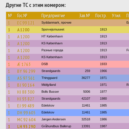
Другие ТС с этим номером:
№
Гос.№
Предприятие
Зав.№
Постр.
Утил.
П
1
EC 99 121
Syddanmark, прочие
E
1
A 1200
Sporvejsmuseet
1913
1
A 1200
HT København
1913
1
A 1200
KS København
1913
1
A 1200
Разные города
1913
F
1
A 1200
KS København
1913
1
Æ 1763
DSB
1933
1
BY 96 299
Strandgaards
259
1966
1
AS 97 561
Thinggaard
36277
1971
1
BJ 90 164
Midtjylland
1971
R
1
HJ 88 300
Bolls Busser
5006
1977
1
HJ 93 827
Strandgaards
42107
1980
1
EJ 99 489
Edelskov
11461
1985
1
DH 99 605
Edelskov
11461
1985
1
MC 92 604
Jørgen Andersen
32518
1986
1
LH 93 290
Gråhundbus Ballerup
13391
1987