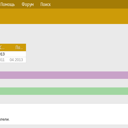
Помощь
Форум
Поиск
С...
По...
013
011
04.2013
атели.