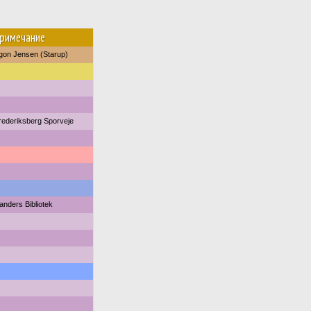
римечание
gon Jensen (Starup)
rederiksberg Sporveje
anders Bibliotek