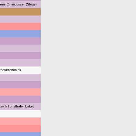
øns Omnibusser (Stege)
roduktionen.dk
unch Turisttrafik, Birket