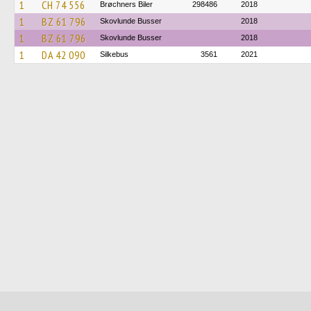
1
CH 74 556
Brøchners Biler
298486
2018
1
BZ 61 796
Skovlunde Busser
2018
1
BZ 61 796
Skovlunde Busser
2018
1
DA 42 090
Silkebus
3561
2021