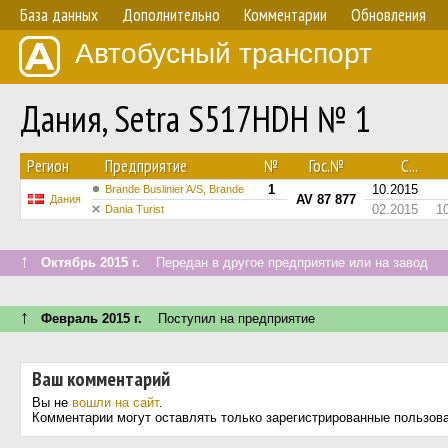
База данных
Дополнительно
Комментарии
Обновления
Автобусный транспорт
Дания, Setra S517HDH № 1
Регион
Предприятие
№
Гос.№
С...
1
10.2015
Brande Buslinier A/S, Brande
AV 87 877
Дания
02.2015
1
Dania Turist
↑
Октябрь 2015 г.
Передан в другое предприятие или на завод
↑
Февраль 2015 г.
Поступил на предприятие
Ваш комментарий
Вы не
вошли на сайт
.
Комментарии могут оставлять только зарегистрированные пользов