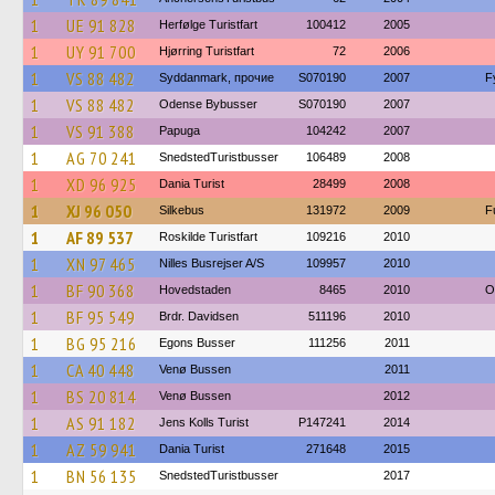
1
UE 91 828
Herfølge Turistfart
100412
2005
1
UY 91 700
Hjørring Turistfart
72
2006
1
VS 88 482
Syddanmark, прочие
S070190
2007
F
1
VS 88 482
Odense Bybusser
S070190
2007
1
VS 91 388
Papuga
104242
2007
1
AG 70 241
SnedstedTuristbusser
106489
2008
1
XD 96 925
Dania Turist
28499
2008
1
XJ 96 050
Silkebus
131972
2009
F
1
AF 89 537
Roskilde Turistfart
109216
2010
1
XN 97 465
Nilles Busrejser A/S
109957
2010
1
BF 90 368
Hovedstaden
8465
2010
O
1
BF 95 549
Brdr. Davidsen
511196
2010
1
BG 95 216
Egons Busser
111256
2011
1
CA 40 448
Venø Bussen
2011
1
BS 20 814
Venø Bussen
2012
1
AS 91 182
Jens Kolls Turist
P147241
2014
1
AZ 59 941
Dania Turist
271648
2015
1
BN 56 135
SnedstedTuristbusser
2017