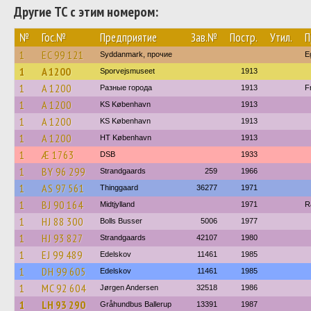
Другие ТС с этим номером:
№
Гос.№
Предприятие
Зав.№
Постр.
Утил.
П
1
EC 99 121
Syddanmark, прочие
E
1
A 1200
Sporvejsmuseet
1913
1
A 1200
Разные города
1913
F
1
A 1200
KS København
1913
1
A 1200
KS København
1913
1
A 1200
HT København
1913
1
Æ 1763
DSB
1933
1
BY 96 299
Strandgaards
259
1966
1
AS 97 561
Thinggaard
36277
1971
1
BJ 90 164
Midtjylland
1971
R
1
HJ 88 300
Bolls Busser
5006
1977
1
HJ 93 827
Strandgaards
42107
1980
1
EJ 99 489
Edelskov
11461
1985
1
DH 99 605
Edelskov
11461
1985
1
MC 92 604
Jørgen Andersen
32518
1986
1
LH 93 290
Gråhundbus Ballerup
13391
1987