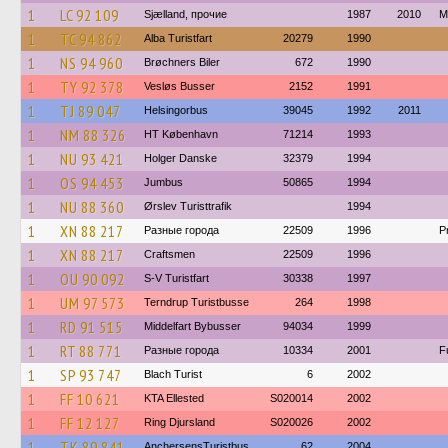
1
LC 92 109
Sjælland, прочие
1987
2010
M
1
TC 94 862
Alba Turistfart
20279
1990
1
NS 94 960
Brøchners Biler
672
1990
1
TY 92 378
Vesløs Busser
2152
1991
1
TJ 89 047
Helsingorbus
39045
1992
2011
1
NM 88 326
HT København
71214
1993
1
NU 93 421
Holger Danske
32379
1994
1
OS 94 453
Jumbus
50865
1994
1
NU 88 360
Ørslev Turisttrafik
1994
1
XN 88 217
Разные города
22509
1996
P
1
XN 88 217
Craftsmen
22509
1996
1
OU 90 092
S-V Turistfart
30338
1997
1
UM 97 573
Terndrup Turistbusse
264
1998
1
RD 91 515
Middelfart Bybusser
94034
1999
1
RT 88 771
Разные города
10334
2001
F
1
SP 93 747
Blach Turist
6
2002
1
FF 10 621
KTA Ellested
S020014
2002
1
FF 12 127
Ring Djursland
S020026
2002
1
TK 89 841
AnchersensTuristbus
62
2004