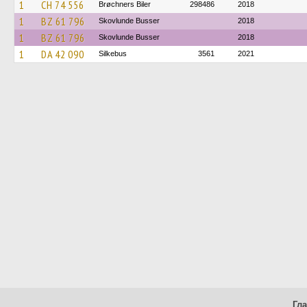
1
CH 74 556
Brøchners Biler
298486
2018
1
BZ 61 796
Skovlunde Busser
2018
1
BZ 61 796
Skovlunde Busser
2018
1
DA 42 090
Silkebus
3561
2021
Гл