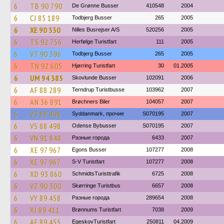
6
TB 90 790
De Grønne Busser
410548
2004
6
CJ 85 189
Todbjerg Busser
265
2005
6
XE 90 530
Nilles Busrejser A/S
520256
2005
6
TS 92 756
Herfølge Turistfart
111
2005
6
VT 90 396
Todbjerg Busser
265
2005
6
TN 92 605
Hjørring Turistfart
30
01.2005
6
UM 94 385
Skovlunde Busser
102091
2006
6
AF 88 289
Terndrup Turistbusse
103962
2007
6
AN 36 891
Brøchners Biler
104057
2007
6
VS 88 498
Syddanmark, прочие
S070195
2007
6
VS 88 498
Odense Bybusser
S070195
2007
6
VN 91 848
Разные города
6433
2007
6
XE 97 967
Egons Busser
107277
2008
6
XE 97 967
S-V Turistfart
107277
2008
6
XD 93 860
SchmidtsTuristtrafik
6725
2008
6
VZ 90 300
Skørringe Turistbus
6657
2008
6
VY 89 458
Разные города
289654
2008
6
XJ 89 411
Brønnums Turistfart
7038
2009
6
AF 89 455
EgeskovTuristfart
250811
04.2009