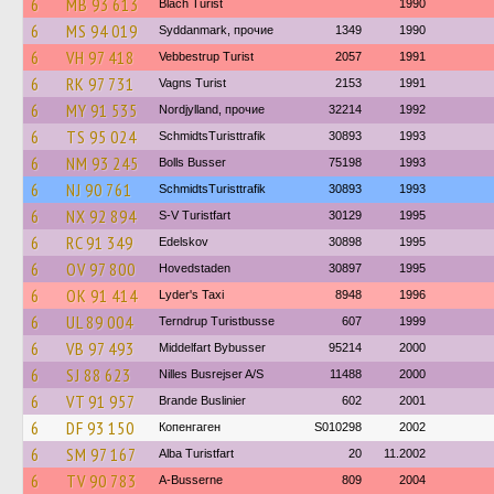
6
MB 93 613
Blach Turist
1990
6
MS 94 019
Syddanmark, прочие
1349
1990
6
VH 97 418
Vebbestrup Turist
2057
1991
6
RK 97 731
Vagns Turist
2153
1991
6
MY 91 535
Nordjylland, прочие
32214
1992
6
TS 95 024
SchmidtsTuristtrafik
30893
1993
6
NM 93 245
Bolls Busser
75198
1993
6
NJ 90 761
SchmidtsTuristtrafik
30893
1993
6
NX 92 894
S-V Turistfart
30129
1995
6
RC 91 349
Edelskov
30898
1995
6
OV 97 800
Hovedstaden
30897
1995
6
OK 91 414
Lyder's Taxi
8948
1996
6
UL 89 004
Terndrup Turistbusse
607
1999
6
VB 97 493
Middelfart Bybusser
95214
2000
6
SJ 88 623
Nilles Busrejser A/S
11488
2000
6
VT 91 957
Brande Buslinier
602
2001
6
DF 93 150
Копенгаген
S010298
2002
6
SM 97 167
Alba Turistfart
20
11.2002
6
TV 90 783
A-Busserne
809
2004