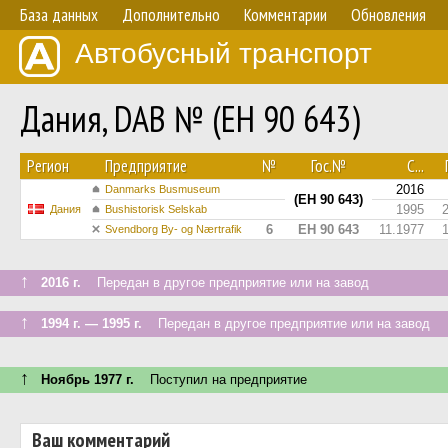
База данных
Дополнительно
Комментарии
Обновления
Автобусный транспорт
Дания, DAB № (EH 90 643)
Регион
Предприятие
№
Гос.№
С...
2016
Danmarks Busmuseum
(EH 90 643)
1995
Дания
Bushistorisk Selskab
6
EH 90 643
11.1977
Svendborg By- og Nærtrafik
↑
2016 г.
Передан в другое предприятие или на завод
↑
1994 г. — 1995 г.
Передан в другое предприятие или на завод
↑
Ноябрь 1977 г.
Поступил на предприятие
Ваш комментарий