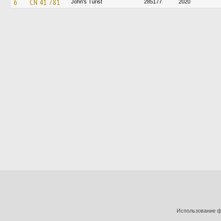
6
CN 41 781
John's Turist
285177
2020
Использование фо