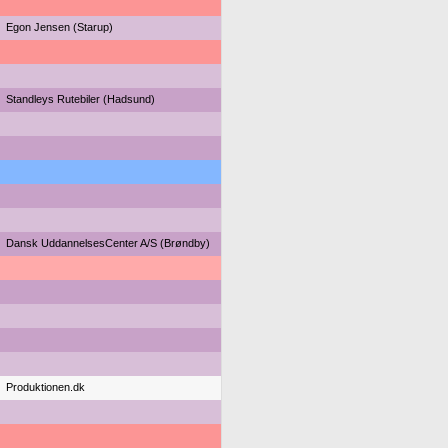
Egon Jensen (Starup)
Standleys Rutebiler (Hadsund)
Dansk UddannelsesCenter A/S (Brøndby)
Produktionen.dk