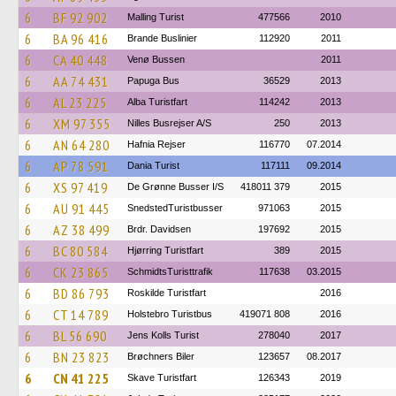
6
BF 92 902
Malling Turist
477566
2010
6
BA 96 416
Brande Buslinier
112920
2011
6
CA 40 448
Venø Bussen
2011
6
AA 74 431
Papuga Bus
36529
2013
6
AL 23 225
Alba Turistfart
114242
2013
6
XM 97 355
Nilles Busrejser A/S
250
2013
6
AN 64 280
Hafnia Rejser
116770
07.2014
6
AP 78 591
Dania Turist
117111
09.2014
6
XS 97 419
De Grønne Busser I/S
418011 379
2015
6
AU 91 445
SnedstedTuristbusser
971063
2015
6
AZ 38 499
Brdr. Davidsen
197692
2015
6
BC 80 584
Hjørring Turistfart
389
2015
6
CK 23 865
SchmidtsTuristtrafik
117638
03.2015
6
BD 86 793
Roskilde Turistfart
2016
6
CT 14 789
Holstebro Turistbus
419071 808
2016
6
BL 56 690
Jens Kolls Turist
278040
2017
6
BN 23 823
Brøchners Biler
123657
08.2017
6
CN 41 225
Skave Turistfart
126343
2019