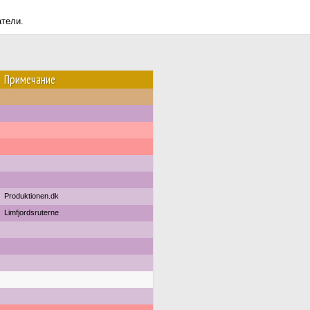
атели.
Примечание
Produktionen.dk
Limfjordsruterne