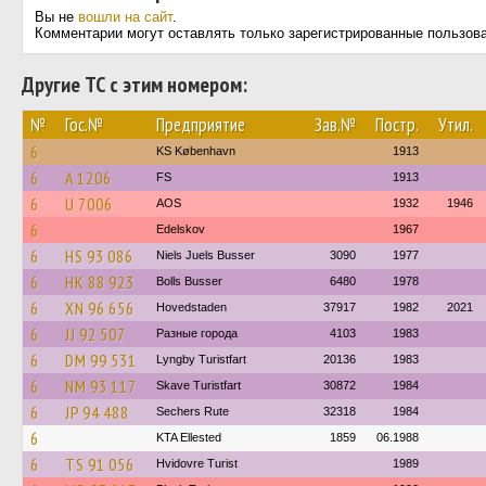
Вы не
вошли на сайт
.
Комментарии могут оставлять только зарегистрированные пользов
Другие ТС с этим номером:
№
Гос.№
Предприятие
Зав.№
Постр.
Утил.
6
KS København
1913
6
A 1206
FS
1913
6
U 7006
AOS
1932
1946
6
Edelskov
1967
6
HS 93 086
Niels Juels Busser
3090
1977
6
HK 88 923
Bolls Busser
6480
1978
6
XN 96 656
Hovedstaden
37917
1982
2021
6
JJ 92 507
Разные города
4103
1983
6
DM 99 531
Lyngby Turistfart
20136
1983
6
NM 93 117
Skave Turistfart
30872
1984
6
JP 94 488
Sechers Rute
32318
1984
6
KTA Ellested
1859
06.1988
6
TS 91 056
Hvidovre Turist
1989