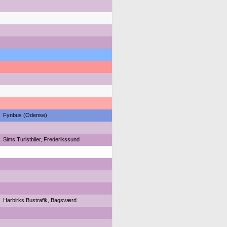
Fynbus (Odense)
Sims Turistbiler, Frederikssund
Harbirks Bustrafik, Bagsværd