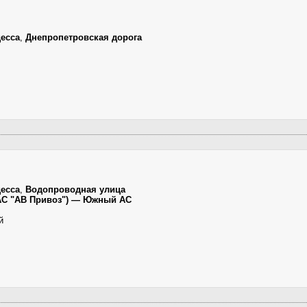
есса
,
Днепропетровская дорога
есса
,
Водопроводная улица
(АС "АВ Привоз") — Южный АС
й