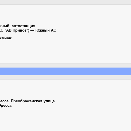
жный
,
автостанция
(АС "АВ Привоз") — Южный АС
едельник
есса
,
Преображенская улица
Одесса