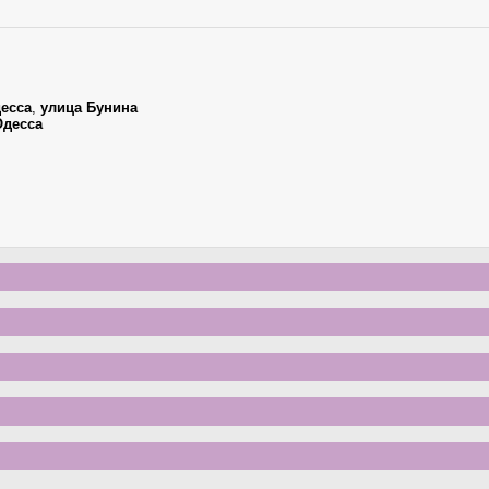
есса
,
улица Бунина
Одесса