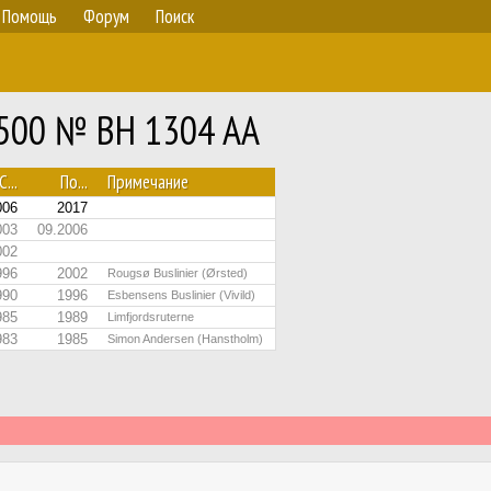
Помощь
Форум
Поиск
M500 № BH 1304 AA
С...
По...
Примечание
006
2017
003
09.2006
002
996
2002
Rougsø Buslinier (Ørsted)
990
1996
Esbensens Buslinier (Vivild)
985
1989
Limfjordsruterne
983
1985
Simon Andersen (Hanstholm)