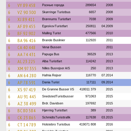
6
VY 89 458
Разные города
289654
2008
6
VZ 90 300
Skørringe Turistbus
6657
2008
6
XJ 89 411
Brønnums Turistfart
7038
2009
6
AF 89 455
EgeskovTuristfart
250811
04.2009
6
BF 92 902
Malling Turist
477566
2010
6
BA 96 416
Brande Buslinier
112920
2011
6
CA 40 448
Venø Bussen
2011
6
AA 74 431
Papuga Bus
36529
2013
6
AL 23 225
Alba Turistfart
114242
2013
6
XM 97 355
Nilles Busrejser A/S
250
2013
6
AN 64 280
Hafnia Rejser
116770
07.2014
6
AP 78 591
Dania Turist
117111
09.2014
6
XS 97 419
De Grønne Busser I/S
418011 379
2015
6
AU 91 445
SnedstedTuristbusser
971063
2015
6
AZ 38 499
Brdr. Davidsen
197692
2015
6
BC 80 584
Hjørring Turistfart
389
2015
6
CK 23 865
SchmidtsTuristtrafik
117638
03.2015
6
CT 14 789
Holstebro Turistbus
419071 808
2016