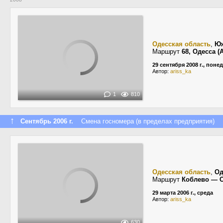
Одесская область
,
Ю
Маршрут
68, Одесса 
29 сентября 2008 г., пон
Автор:
ariss_ka
1
810
↑
Сентябрь 2006 г.
Смена госномера (в пределах предприятия)
Одесская область
,
Од
Маршрут
Коблево — 
29 марта 2006 г., среда
Автор:
ariss_ka
630