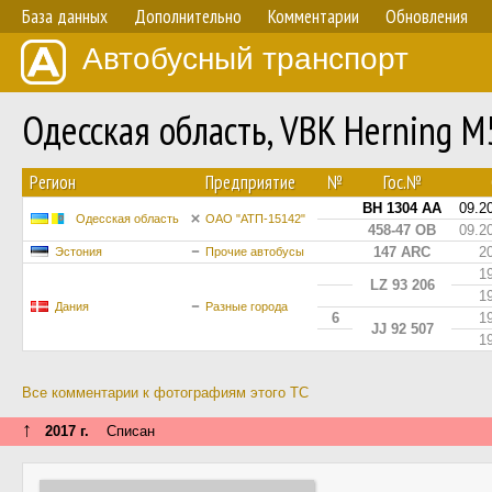
База данных
Дополнительно
Комментарии
Обновления
Автобусный транспорт
Одесская область, VBK Herning 
Регион
Предприятие
№
Гос.№
BH 1304 AA
09.2
Одесская область
ОАО "АТП-15142"
458-47 ОВ
09.2
147 ARC
2
Эстония
Прочие автобусы
1
LZ 93 206
1
Дания
Разные города
6
1
JJ 92 507
1
Все комментарии к фотографиям этого ТС
↑
2017 г.
Списан