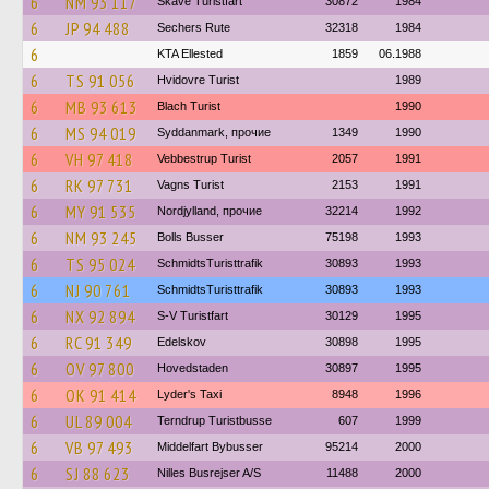
6
NM 93 117
Skave Turistfart
30872
1984
6
JP 94 488
Sechers Rute
32318
1984
6
KTA Ellested
1859
06.1988
6
TS 91 056
Hvidovre Turist
1989
6
MB 93 613
Blach Turist
1990
6
MS 94 019
Syddanmark, прочие
1349
1990
6
VH 97 418
Vebbestrup Turist
2057
1991
6
RK 97 731
Vagns Turist
2153
1991
6
MY 91 535
Nordjylland, прочие
32214
1992
6
NM 93 245
Bolls Busser
75198
1993
6
TS 95 024
SchmidtsTuristtrafik
30893
1993
6
NJ 90 761
SchmidtsTuristtrafik
30893
1993
6
NX 92 894
S-V Turistfart
30129
1995
6
RC 91 349
Edelskov
30898
1995
6
OV 97 800
Hovedstaden
30897
1995
6
OK 91 414
Lyder's Taxi
8948
1996
6
UL 89 004
Terndrup Turistbusse
607
1999
6
VB 97 493
Middelfart Bybusser
95214
2000
6
SJ 88 623
Nilles Busrejser A/S
11488
2000