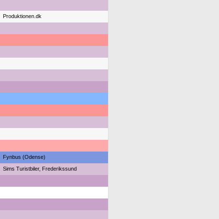
Produktionen.dk
Fynbus (Odense)
Sims Turistbiler, Frederikssund