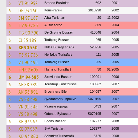
6
VT 91 957
Brande Buslinier
602
2001
6
DF 93 150
Копенгаген
S010298
2002
6
SM 97 167
Alba Turistfart
20
11.2002
6
TV 90 783
A-Busserne
809
2004
6
TB 90 790
De Grønne Busser
410548
2004
6
CJ 85 189
Todbjerg Busser
265
2005
6
XE 90 530
Nilles Busrejser A/S
520256
2005
6
TS 92 756
Herfølge Turistfart
111
2005
6
VT 90 396
Todbjerg Busser
265
2005
6
TN 92 605
Hjørring Turistfart
30
01.2005
6
UM 94 385
Skovlunde Busser
102091
2006
6
AF 88 289
Terndrup Turistbusse
103962
2007
6
AN 36 891
Brøchners Biler
104057
2007
6
VS 88 498
Syddanmark, прочие
S070195
2007
6
VN 91 848
Разные города
6433
2007
6
VS 88 498
Odense Bybusser
S070195
2007
6
XE 97 967
Egons Busser
107277
2008
6
XE 97 967
S-V Turistfart
107277
2008
6
XD 93 860
SchmidtsTuristtrafik
6725
2008