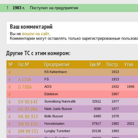
↑
1983 г.
Поступил на предприятие
Ваш комментарий
Вы не
вошли на сайт
.
Комментарии могут оставлять только зарегистрированные пользов
Другие ТС с этим номером:
№
Гос.№
Предприятие
Зав.№
Постр.
Утил.
6
KS København
1913
6
A 1206
FS
1913
6
U 7006
AOS
1932
1946
6
Edelskov
1967
6
EH 90 643
Svendborg Nærtrafik
32611
1977
6
HS 93 086
Niels Juels Busser
3090
1977
6
HK 88 923
Bolls Busser
6480
1978
6
XN 96 656
Hovedstaden
37917
1982
2021
6
DM 99 531
Lyngby Turistfart
20136
1983