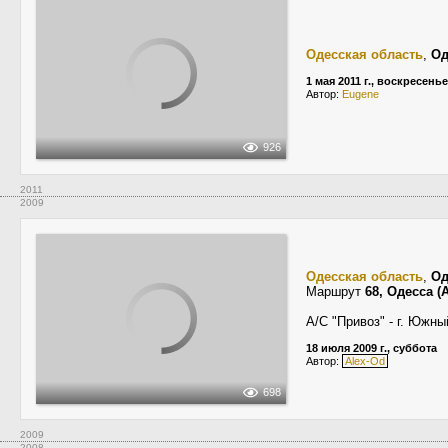
Одесская область
,
Од
1 мая 2011 г., воскресенье
Автор:
Eugene
926
2011
2009
Одесская область
,
Од
Маршрут
68, Одесса 
A/C "Привоз" - г. Южны
18 июля 2009 г., суббота
Автор:
Alex-Od
698
2009
2008