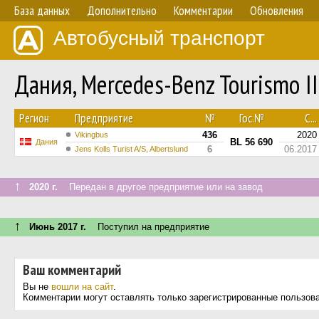
База данных
Дополнительно
Комментарии
Обновления
Автобусный транспорт
Дания, Mercedes-Benz Tourismo 
Регион
Предприятие
№
Гос.№
С...
436
2020
Vikingbus
BL 56 690
Дания
6
06.2017
Jens Kolls Turist A/S, Albertslund
↑
2020 г.
Передан в другое предприятие или на завод
↑
Июнь 2017 г.
Поступил на предприятие
Ваш комментарий
Вы не
вошли на сайт
.
Комментарии могут оставлять только зарегистрированные пользов