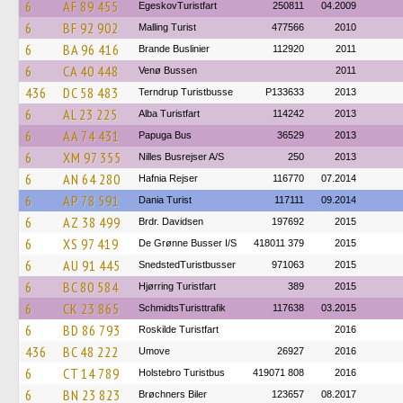
6
AF 89 455
EgeskovTuristfart
250811
04.2009
6
BF 92 902
Malling Turist
477566
2010
6
BA 96 416
Brande Buslinier
112920
2011
6
CA 40 448
Venø Bussen
2011
436
DC 58 483
Terndrup Turistbusse
P133633
2013
6
AL 23 225
Alba Turistfart
114242
2013
6
AA 74 431
Papuga Bus
36529
2013
6
XM 97 355
Nilles Busrejser A/S
250
2013
6
AN 64 280
Hafnia Rejser
116770
07.2014
6
AP 78 591
Dania Turist
117111
09.2014
6
AZ 38 499
Brdr. Davidsen
197692
2015
6
XS 97 419
De Grønne Busser I/S
418011 379
2015
6
AU 91 445
SnedstedTuristbusser
971063
2015
6
BC 80 584
Hjørring Turistfart
389
2015
6
CK 23 865
SchmidtsTuristtrafik
117638
03.2015
6
BD 86 793
Roskilde Turistfart
2016
436
BC 48 222
Umove
26927
2016
6
CT 14 789
Holstebro Turistbus
419071 808
2016
6
BN 23 823
Brøchners Biler
123657
08.2017