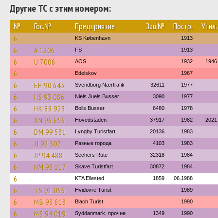
Другие ТС с этим номером:
№
Гос.№
Предприятие
Зав.№
Постр.
Утил.
6
KS København
1913
6
A 1206
FS
1913
6
U 7006
AOS
1932
1946
6
Edelskov
1967
6
EH 90 643
Svendborg Nærtrafik
32611
1977
6
HS 93 086
Niels Juels Busser
3090
1977
6
HK 88 923
Bolls Busser
6480
1978
6
XN 96 656
Hovedstaden
37917
1982
2021
6
DM 99 531
Lyngby Turistfart
20136
1983
6
JJ 92 507
Разные города
4103
1983
6
JP 94 488
Sechers Rute
32318
1984
6
NM 93 117
Skave Turistfart
30872
1984
6
KTA Ellested
1859
06.1988
6
TS 91 056
Hvidovre Turist
1989
6
MB 93 613
Blach Turist
1990
6
MS 94 019
Syddanmark, прочие
1349
1990