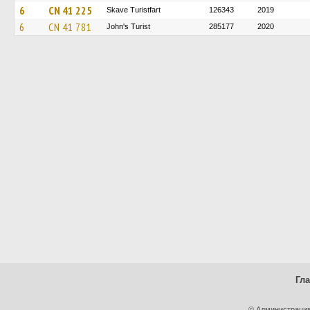
6
CN 41 225
Skave Turistfart
126343
2019
6
CN 41 781
John's Turist
285177
2020
Гл
© Администрация