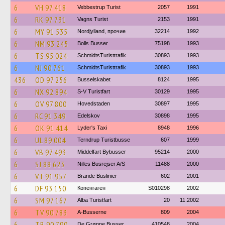
6
VH 97 418
Vebbestrup Turist
2057
1991
6
RK 97 731
Vagns Turist
2153
1991
6
MY 91 535
Nordjylland, прочие
32214
1992
6
NM 93 245
Bolls Busser
75198
1993
6
TS 95 024
SchmidtsTuristtrafik
30893
1993
6
NJ 90 761
SchmidtsTuristtrafik
30893
1993
436
OD 97 256
Busselskabet
8124
1995
6
NX 92 894
S-V Turistfart
30129
1995
6
OV 97 800
Hovedstaden
30897
1995
6
RC 91 349
Edelskov
30898
1995
6
OK 91 414
Lyder's Taxi
8948
1996
6
UL 89 004
Terndrup Turistbusse
607
1999
6
VB 97 493
Middelfart Bybusser
95214
2000
6
SJ 88 623
Nilles Busrejser A/S
11488
2000
6
VT 91 957
Brande Buslinier
602
2001
6
DF 93 150
Копенгаген
S010298
2002
6
SM 97 167
Alba Turistfart
20
11.2002
6
TV 90 783
A-Busserne
809
2004
6
TB 90 790
De Grønne Busser
410548
2004