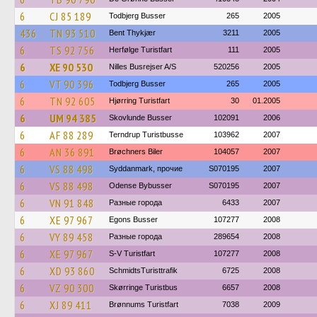
6
CJ 85 189
Todbjerg Busser
265
2005
436
TN 93 510
Bent Thykjær
3211
2005
6
TS 92 756
Herfølge Turistfart
111
2005
6
XE 90 530
Nilles Busrejser A/S
520256
2005
6
VT 90 396
Todbjerg Busser
265
2005
6
TN 92 605
Hjørring Turistfart
30
01.2005
6
UM 94 385
Skovlunde Busser
102091
2006
6
AF 88 289
Terndrup Turistbusse
103962
2007
6
AN 36 891
Brøchners Biler
104057
2007
6
VS 88 498
Syddanmark, прочие
S070195
2007
6
VS 88 498
Odense Bybusser
S070195
2007
6
VN 91 848
Разные города
6433
2007
6
XE 97 967
Egons Busser
107277
2008
6
VY 89 458
Разные города
289654
2008
6
XE 97 967
S-V Turistfart
107277
2008
6
XD 93 860
SchmidtsTuristtrafik
6725
2008
6
VZ 90 300
Skørringe Turistbus
6657
2008
6
XJ 89 411
Brønnums Turistfart
7038
2009