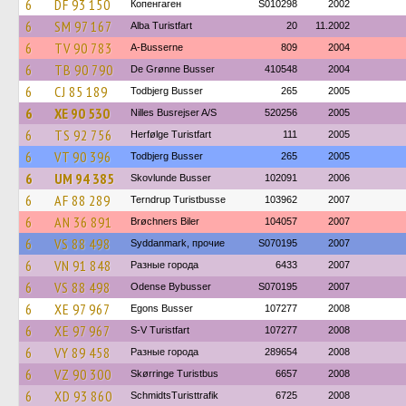
6
DF 93 150
Копенгаген
S010298
2002
6
SM 97 167
Alba Turistfart
20
11.2002
6
TV 90 783
A-Busserne
809
2004
6
TB 90 790
De Grønne Busser
410548
2004
6
CJ 85 189
Todbjerg Busser
265
2005
6
XE 90 530
Nilles Busrejser A/S
520256
2005
6
TS 92 756
Herfølge Turistfart
111
2005
6
VT 90 396
Todbjerg Busser
265
2005
6
UM 94 385
Skovlunde Busser
102091
2006
6
AF 88 289
Terndrup Turistbusse
103962
2007
6
AN 36 891
Brøchners Biler
104057
2007
6
VS 88 498
Syddanmark, прочие
S070195
2007
6
VN 91 848
Разные города
6433
2007
6
VS 88 498
Odense Bybusser
S070195
2007
6
XE 97 967
Egons Busser
107277
2008
6
XE 97 967
S-V Turistfart
107277
2008
6
VY 89 458
Разные города
289654
2008
6
VZ 90 300
Skørringe Turistbus
6657
2008
6
XD 93 860
SchmidtsTuristtrafik
6725
2008