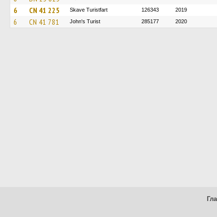
6
CN 41 225
Skave Turistfart
126343
2019
6
CN 41 781
John's Turist
285177
2020
Гл