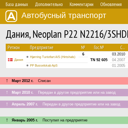
База данных
Дополнительно
Комментарии
Обновления
Автобусный транспорт
Дания, Neoplan P22 N2216/3SHDL
Регион
Предприятие
№
Гос.№
С...
6
03.2010
Hjørring Turistfart A/S (Hirtshals)
TN 92 605
04.2007
Дания
01.2005
PP Busselskab ApS
↑
Март 2012 г.
Списан
↑
Март 2010 г.
Передан в другое предприятие или на завод
↑
Апрель 2007 г.
Передан в другое предприятие или на завод
↑
Январь 2005 г.
Поступил на предприятие