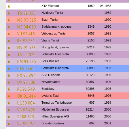
6
KTA Ellested
1859
06.1988
6
TS 91 056
Hvidovre Turist
1989
6
MB 93 613
Blach Turist
1990
6
MS 94 019
Syddanmark, прочие
1349
1990
6
VH 97 418
Vebbestrup Turist
2057
1991
6
RK 97 731
Vagns Turist
2153
1991
6
MY 91 535
Nordjylland, прочие
32214
1992
6
TS 95 024
SchmidtsTuristtrafik
30893
1993
6
NM 93 245
Bolls Busser
75198
1993
6
NJ 90 761
SchmidtsTuristtrafik
30893
1993
6
NX 92 894
S-V Turistfart
30129
1995
6
OV 97 800
Hovedstaden
30897
1995
6
RC 91 349
Edelskov
30898
1995
6
OK 91 414
Lyder's Taxi
8948
1996
6
UL 89 004
Terndrup Turistbusse
607
1999
6
VB 97 493
Middelfart Bybusser
95214
2000
6
SJ 88 623
Nilles Busrejser A/S
11488
2000
6
VT 91 957
Brande Buslinier
602
2001