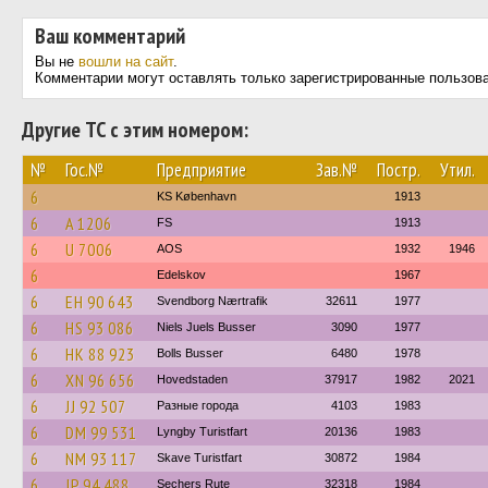
Ваш комментарий
Вы не
вошли на сайт
.
Комментарии могут оставлять только зарегистрированные пользов
Другие ТС с этим номером:
№
Гос.№
Предприятие
Зав.№
Постр.
Утил.
6
KS København
1913
6
A 1206
FS
1913
6
U 7006
AOS
1932
1946
6
Edelskov
1967
6
EH 90 643
Svendborg Nærtrafik
32611
1977
6
HS 93 086
Niels Juels Busser
3090
1977
6
HK 88 923
Bolls Busser
6480
1978
6
XN 96 656
Hovedstaden
37917
1982
2021
6
JJ 92 507
Разные города
4103
1983
6
DM 99 531
Lyngby Turistfart
20136
1983
6
NM 93 117
Skave Turistfart
30872
1984
6
JP 94 488
Sechers Rute
32318
1984