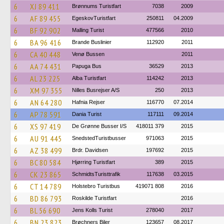
6
XJ 89 411
Brønnums Turistfart
7038
2009
6
AF 89 455
EgeskovTuristfart
250811
04.2009
6
BF 92 902
Malling Turist
477566
2010
6
BA 96 416
Brande Buslinier
112920
2011
6
CA 40 448
Venø Bussen
2011
6
AA 74 431
Papuga Bus
36529
2013
6
AL 23 225
Alba Turistfart
114242
2013
6
XM 97 355
Nilles Busrejser A/S
250
2013
6
AN 64 280
Hafnia Rejser
116770
07.2014
6
AP 78 591
Dania Turist
117111
09.2014
6
XS 97 419
De Grønne Busser I/S
418011 379
2015
6
AU 91 445
SnedstedTuristbusser
971063
2015
6
AZ 38 499
Brdr. Davidsen
197692
2015
6
BC 80 584
Hjørring Turistfart
389
2015
6
CK 23 865
SchmidtsTuristtrafik
117638
03.2015
6
CT 14 789
Holstebro Turistbus
419071 808
2016
6
BD 86 793
Roskilde Turistfart
2016
6
BL 56 690
Jens Kolls Turist
278040
2017
6
BN 23 823
Brøchners Biler
123657
08.2017