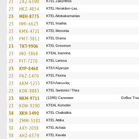
23
ZAZ-6390
KTEL Zakynthos
23
HKZ-4854
KTEL Heraklion–Las.
23
MEH-8773
KTEL Aitoloakarnanias
23
HMI-6623
KTEL Imathia
23
KMX-4721
KTEL Messinia
23
PMT-3812
KTEL Drama
23
TKT-9906
ΚΤΕL Grevenon
23
INO-3868
KTEAL Ioannina
23
PIT-7270
KTEL Larissa
23
KYP-8468
ΚΤΕΛ Κέρκυρα
23
PAZ-1470
KTEL Florina
23
AKM-5255
ΚΤΕΛ Λακωνίας
23
KOK-8885
KTEL Santorini / Thira
23
NKM-9711
(12/85) Салоники
GoBus Trav
23
KON-9290
KTEAL Komotini
38
XKH-3490
ΚΤΕL Chalkidikis
38
ZMM-5181
KΤΕL Αttika
38
AXY-2038
KTEL Achaia
38
AHZ-6579
KTEL Kavala