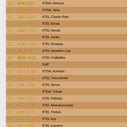
23
KYN-3137
KTEAL Kerkyra
23
HMM-3818
KTEAL Veria
23
XNX-9023
KTEL Chania–Reth.
23
AZH-1456
KTEL Achaia
23
KBM-1327
KTEL Kavala
23
AHZ-2868
KTEL Xanthi
23
KOM-2280
KTEL Rhodope
23
HK-3742
KTEL Heraklion–Las.
23
XKM-7976
ΚΤΕL Chalkidikis
23
YN-8423
ISAP
23
KOZ-8762
KTEAL Komotini
23
NIP-9266
KTEL Thessaloniki
23
EPK-5700
KTEL Serres
23
TKT-4423
KTEAL Trikala
23
MIN-5353
ΚΤΕL Phthiotis
23
MEZ-1740
KTEL Aitoloakarnanias
23
BIM-6770
KTEL Thebes
23
ATE-9025
KTEL Arta
23
INK-6595
KTEL Ioannina