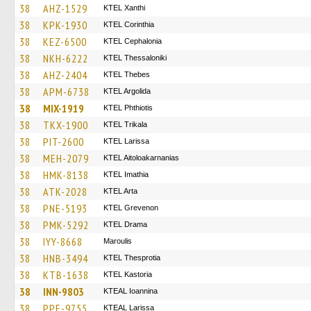
38
AHZ-1529
KTEL Xanthi
38
KPK-1930
KTEL Corinthia
38
KEZ-6500
KTEL Cephalonia
38
NKH-6222
KTEL Thessaloniki
38
AHZ-2404
KTEL Thebes
38
APM-6738
KTEL Argolida
38
MIX-1919
ΚΤΕL Phthiotis
38
TKX-1900
ΚΤΕL Τrikala
38
PIT-2600
KTEL Larissa
38
MEH-2079
KTEL Aitoloakarnanias
38
HMK-8138
KTEL Imathia
38
ATK-2028
KTEL Arta
38
PNE-5193
ΚΤΕL Grevenon
38
PMK-5292
KTEL Drama
38
IYY-8668
Maroulis
38
HNB-3494
KTEL Thesprotia
38
KTB-1638
KTEL Kastoria
38
INN-9803
KTEAL Ioannina
38
PPE-9755
KTEAL Larissa