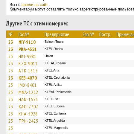
Вы не
вошли на сайт
.
Комментарии могут оставлять только зарегистрированные пользов
Другие ТС с этим номером:
№
Гос.№
Предприятие
Зав.№
Постр.
Примеча
23
NIY-9110
Beleon Tours
23
PKA-4351
ΚΤΕL Rodou
23
HKI-9981
Union
23
KZX-9011
KTEAL Kozani
23
ATK-1615
KTEL Arta
23
KEB-4070
KTEL Cephalonia
23
IMX-8401
KΤΕL Αttika
23
MNA-1252
KTEAL Ptolemaida
23
HAN-1555
KTEL Elis
23
XAO-7707
ΚΤΕL Euboea
23
KHA-5928
ΚΤΕL Evritania
23
TPH-2425
KTEL Argolida
23
ΚΤΕL Magnesia