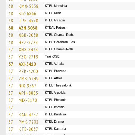
38
KMX-5538
KTEL Messinia
38
KIZ-6866
KTEL Kilkis
38
TPE-4570
KTEL Arcadia
38
AZN-3038
KTEAL Patras
38
XBB-2038
KTEL Chania–Reth.
38
HZZ-8728
KTEL Heraklion–Las.
57
XNX-8474
KTEL Chania–Reth.
57
YZO-2719
TrainΟSE
57
AXI-5410
KTEL Achaia
57
PZK-4200
KTEL Preveza
57
ZMK-5249
KΤΕL Αttika
57
NIX-9567
KTEL Thessaloniki
57
APH-8885
KTEL Argolida
57
MIX-6170
ΚΤΕL Phthiotis
57
KTEL Imathia
57
KAN-4757
ΚΤΕL Karditsa
57
PMK-7202
KTEL Drama
57
KTE-8037
KTEL Kastoria