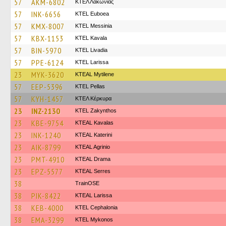
57
AKM-6802
ΚΤΕΛ Λακωνίας
57
INK-6656
ΚΤΕL Euboea
57
KMX-8007
KTEL Messinia
57
KBX-1153
KTEL Kavala
57
BIN-5970
KTEL Livadia
57
PPE-6124
KTEL Larissa
23
MYK-3620
KTEAL Mytilene
57
EEP-5396
KTEL Pellas
57
KYH-1457
ΚΤΕΛ Κέρκυρα
23
INZ-2130
KTEL Zakynthos
23
KBE-9754
KTEAL Kavalas
23
INK-1240
KTEAL Katerini
23
AIK-8799
KTEAL Agrinio
23
PMT-4910
KTEAL Drama
23
EPZ-5577
KTEAL Serres
38
TrainΟSE
38
PIK-8422
KTEAL Larissa
38
KEB-4000
KTEL Cephalonia
38
EMA-3299
KTEL Mykonos