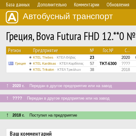
База данных
Дополнительно
Комментарии
Обновления
Автобусный транспорт
Греция, Bova Futura FHD 12.**0 №
Регион
Предприятие
№
Гос.№
С...
23
2020
KTEL Thebes
ΚΤΕΛ Θήβας
57
TKT-6300
????
Греция
ΚΤΕL Karditsas
ΚΤΕΛ Καρδίτσας
38
2018
ΚΤΕL Τrikalon
ΚΤΕΛ Τρικάλων
↑
2020 г.
Передан в другое предприятие или на завод
↑
????
Передан в другое предприятие или на завод
↑
2018 г.
Поступил на предприятие
Ваш комментарий