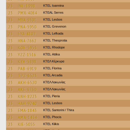
23
INE-1998
KTEL Ioannina
23
PMX-4084
KTEAL Serres
23
MYA-9301
KTEL Lesbos
23
PNA-5950
ΚΤΕL Grevenon
23
EYA-4102
KTEL Lefkada
23
HNA-7662
KTEL Thesprotia
23
KOE-5953
KTEL Rhodope
23
YZZ-1516
KΤΕL Αttika
23
KYH-5898
ΚΤΕΛ Κέρκυρα
23
PAB-6919
KTEL Florina
23
TPZ-6523
KTEL Arcadia
23
AKH-6520
ΚΤΕΛ Λακωνίας
23
AKE-6760
ΚΤΕΛ Λακωνίας
23
KNH-8223
KTEL Pieria
23
HAH-9240
KTEL Lesbos
23
EMA-1843
KTEL Santorini / Thira
23
AMA-1454
ΚΤΕL Phocis
23
KIE-5055
KTEL Kilkis