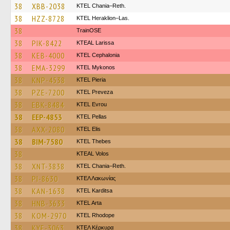
38
XBB-2038
KTEL Chania–Reth.
38
HZZ-8728
KTEL Heraklion–Las.
38
TrainΟSE
38
PIK-8422
KTEAL Larissa
38
KEB-4000
KTEL Cephalonia
38
EMA-3299
KTEL Mykonos
38
KNP-4538
KTEL Pieria
38
PZE-7200
KTEL Preveza
38
EBK-8484
KTEL Evrou
38
EEP-4853
KTEL Pellas
38
AXX-2080
KTEL Elis
38
BIM-7580
KTEL Thebes
38
KTEAL Volos
38
XNT-3838
KTEL Chania–Reth.
38
PI-8630
ΚΤΕΛ Λακωνίας
38
KAN-1638
ΚΤΕL Karditsa
38
HNB-3633
KTEL Arta
38
KOM-2970
KTEL Rhodope
38
KYE-3063
ΚΤΕΛ Κέρκυρα