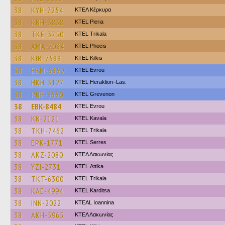
38
KYH-7254
ΚΤΕΛ Κέρκυρα
38
KNH-3838
KTEL Pieria
38
TKE-3750
ΚΤΕL Τrikala
38
AMA-7034
ΚΤΕL Phocis
38
KIB-7588
KTEL Kilkis
38
EBM-6369
KTEL Evrou
38
HKH-3127
KTEL Heraklion–Las.
38
PNE-3660
ΚΤΕL Grevenon
38
EBK-8484
KTEL Evrou
38
KN-2121
KTEL Kavala
38
TKH-7462
ΚΤΕL Τrikala
38
EPK-1771
KTEL Serres
38
AKZ-2080
ΚΤΕΛ Λακωνίας
38
YZI-2731
KΤΕL Αttika
38
TKT-6300
ΚΤΕL Τrikala
38
KAE-4994
ΚΤΕL Karditsa
38
INN-2022
KTEAL Ioannina
38
AKH-5965
ΚΤΕΛ Λακωνίας