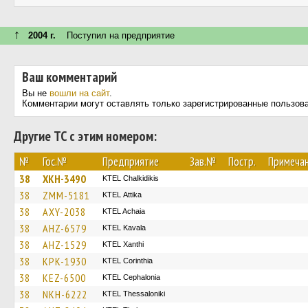
↑
2004 г.
Поступил на предприятие
Ваш комментарий
Вы не
вошли на сайт
.
Комментарии могут оставлять только зарегистрированные пользов
Другие ТС с этим номером:
№
Гос.№
Предприятие
Зав.№
Постр.
Примеча
38
XKH-3490
ΚΤΕL Chalkidikis
38
ZMM-5181
KΤΕL Αttika
38
AXY-2038
KTEL Achaia
38
AHZ-6579
KTEL Kavala
38
AHZ-1529
KTEL Xanthi
38
KPK-1930
KTEL Corinthia
38
KEZ-6500
KTEL Cephalonia
38
NKH-6222
KTEL Thessaloniki