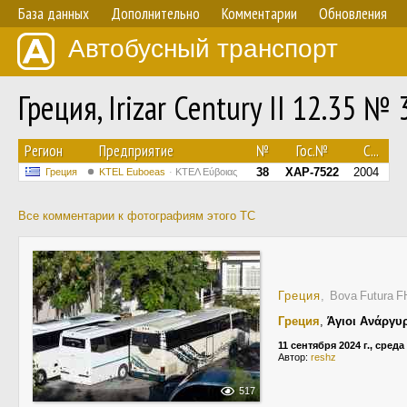
База данных
Дополнительно
Комментарии
Обновления
Автобусный транспорт
Греция, Irizar Century II 12.35 № 
Регион
Предприятие
№
Гос.№
С...
38
XAP-7522
2004
Греция
ΚΤΕL Euboeas
ΚΤΕΛ Εύβοιας
Все комментарии к фотографиям этого ТС
Греция
, Bova Futura 
Греция
,
Άγιοι Ανάργυ
11 сентября 2024 г., среда
Автор:
reshz
517