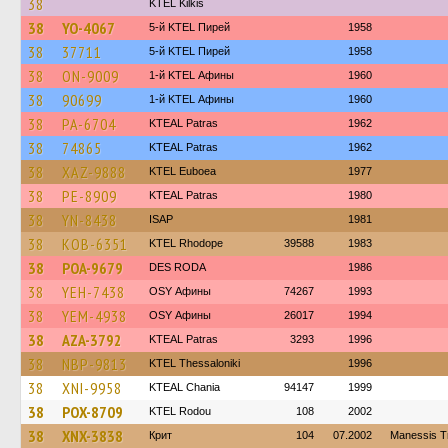
38
KTEL Kilkis
38
YO-4067
5-й KTEL Пирей
1958
38
37711
5-й KTEL Пирей
1958
38
ON-9009
1-й KTEL Афины
1960
38
90699
1-й KTEL Афины
1960
38
PA-6704
KTEAL Patras
1962
38
74865
KTEAL Patras
1962
38
XAZ-9888
ΚΤΕL Euboea
1977
38
PE-8909
KTEAL Patras
1980
38
YN-8438
ISAP
1981
38
KOB-6351
KTEL Rhodope
39588
1983
38
POA-9679
DES RODA
1986
38
YEH-7438
OSY Афины
74267
1993
38
YEM-4938
OSY Афины
26017
1994
38
AZA-3792
KTEAL Patras
3293
1996
38
NBP-9813
KTEL Thessaloniki
1996
38
XNI-9958
KTEAL Chania
94147
1999
38
POX-8709
ΚΤΕL Rodou
108
2002
38
XNX-3838
Крит
104
07.2002
Manessis T