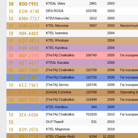
38
BOO-7951
KTEAL Volos
2861
2003
38
KON-4748
DES RODA
103706
2003
38
KMH-7717
ΚΤΕΛ Λακωνίας
1612
2003
38
KMH-6538
KTEL Messinia
3067
2003
Νικητοπουλ
38
INM-4480
KTEL Ioannina
2004
38
KOZ-4814
KTEL Rhodope
2004
38
KAH-4300
ΚΤΕL Karditsa
2004
38
XKP-2755
[TheTA] Chalkidikis
106740
2005
Για λογαρι
38
KBT-4377
KTEAL Kavalas
2005
38
XKP-3495
[TheTA] Chalkidikis
110730
2006
Για λογαρι
38
XKP-3495
[TheTA] Chalkidikis
110730
2006
Για λογαρι
38
KEZ-7965
[TheTA] Serres
118746
2009
Για λογαρι
38
XEH-8288
[OASA] Corinthia
118768
2009
Operating 
38
XKP-9253
[TheTA] Chalkidikis
119499
2009
Για λογαρι
38
KAM-1138
ΚΤΕL Karditsa
444
2009
38
XEK-6006
[TheTA] Chalkidikis
701929
2010
Για λογαρι
38
OLP Пирей
531
2015
38
BOY-2076
ΚΤΕL Magnesia
2018
38
XNO-2238
KTEL Chania–Reth.
6194
11.2018