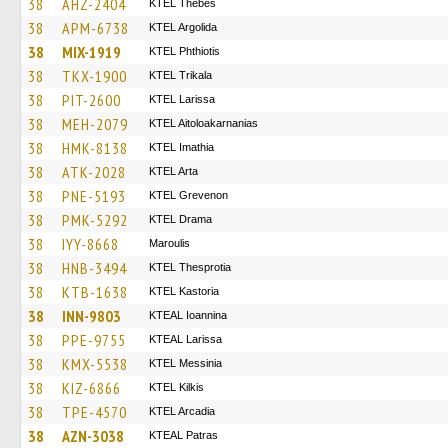
38
AHZ-2404
KTEL Thebes
38
APM-6738
KTEL Argolida
38
MIX-1919
ΚΤΕL Phthiotis
38
TKX-1900
ΚΤΕL Τrikala
38
PIT-2600
KTEL Larissa
38
MEH-2079
KTEL Aitoloakarnanias
38
HMK-8138
KTEL Imathia
38
ATK-2028
KTEL Arta
38
PNE-5193
ΚΤΕL Grevenon
38
PMK-5292
KTEL Drama
38
IYY-8668
Maroulis
38
HNB-3494
KTEL Thesprotia
38
KTB-1638
KTEL Kastoria
38
INN-9803
KTEAL Ioannina
38
PPE-9755
KTEAL Larissa
38
KMX-5538
KTEL Messinia
38
KIZ-6866
KTEL Kilkis
38
TPE-4570
KTEL Arcadia
38
AZN-3038
KTEAL Patras