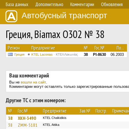
База данных
Дополнительно
Комментарии
Обновления
Автобусный транспорт
Греция, Biamax O302 № 38
Регион
Предприятие
№
Гос.№
По...
38
PI-8630
06.2003
Греция
ΚΤΕL Laconias
ΚΤΕΛ Λακωνίας
Ваш комментарий
Вы не
вошли на сайт
.
Комментарии могут оставлять только зарегистрированные пользов
Другие ТС с этим номером:
№
Гос.№
Предприятие
Зав.№
Постр.
Примеча
38
XKH-3490
ΚΤΕL Chalkidikis
38
ZMM-5181
KΤΕL Αttika