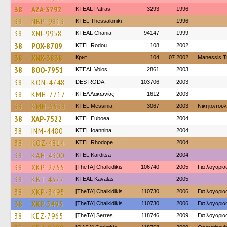
38
AZA-3792
KTEAL Patras
3293
1996
38
NBP-9813
KTEL Thessaloniki
1996
38
XNI-9958
KTEAL Chania
94147
1999
38
POX-8709
ΚΤΕL Rodou
108
2002
38
XNX-3838
Крит
104
07.2002
Manessis T
38
BOO-7951
KTEAL Volos
2861
2003
38
KON-4748
DES RODA
103706
2003
38
KMH-7717
ΚΤΕΛ Λακωνίας
1612
2003
38
KMH-6538
KTEL Messinia
3067
2003
Νικητοπουλ
38
XAP-7522
ΚΤΕL Euboea
2004
38
INM-4480
KTEL Ioannina
2004
38
KOZ-4814
KTEL Rhodope
2004
38
KAH-4300
ΚΤΕL Karditsa
2004
38
XKP-2755
[TheTA] Chalkidikis
106740
2005
Για λογαρι
38
KBT-4377
KTEAL Kavalas
2005
38
XKP-3495
[TheTA] Chalkidikis
110730
2006
Για λογαρι
38
XKP-3495
[TheTA] Chalkidikis
110730
2006
Για λογαρι
38
KEZ-7965
[TheTA] Serres
118746
2009
Για λογαρι