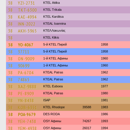
38
YZI-2731
KΤΕL Αttika
38
TKT-6300
ΚΤΕL Τrikala
38
KAE-4994
ΚΤΕL Karditsa
38
INN-2022
KTEAL Ioannina
38
AKH-5965
ΚΤΕΛ Λακωνίας
38
KTEL Kilkis
38
YO-4067
5-й KTEL Пирей
1958
38
37711
5-й KTEL Пирей
1958
38
ON-9009
1-й KTEL Афины
1960
38
90699
1-й KTEL Афины
1960
38
PA-6704
KTEAL Patras
1962
38
74865
KTEAL Patras
1962
38
XAZ-9888
ΚΤΕL Euboea
1977
38
PE-8909
KTEAL Patras
1980
38
YN-8438
ISAP
1981
38
KOB-6351
KTEL Rhodope
39588
1983
38
POA-9679
DES RODA
1986
38
YEH-7438
OSY Афины
74267
1993
38
YEM-4938
OSY Афины
26017
1994