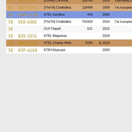
38
XEH-8288
[OASA] Corinthia
118768
2009
Operating 
38
XKP-9253
[TheTA] Chalkidikis
119499
2009
Για λογαρι
38
KAM-1138
ΚΤΕL Karditsa
444
2009
38
XEK-6006
[TheTA] Chalkidikis
701929
2010
Για λογαρι
38
OLP Пирей
531
2015
38
BOY-2076
ΚΤΕL Magnesia
2018
38
XNO-2238
KTEL Chania–Reth.
6194
11.2018
38
KYP-6160
ΚΤΕΛ Κέρκυρα
2020