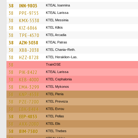
38
INN-9803
KTEAL Ioannina
38
PPE-9755
KTEAL Larissa
38
KMX-5538
KTEL Messinia
38
KIZ-6866
KTEL Kilkis
38
TPE-4570
KTEL Arcadia
38
AZN-3038
KTEAL Patras
38
XBB-2038
KTEL Chania–Reth.
38
HZZ-8728
KTEL Heraklion–Las.
38
TrainΟSE
38
PIK-8422
KTEAL Larissa
38
KEB-4000
KTEL Cephalonia
38
EMA-3299
KTEL Mykonos
38
KNP-4538
KTEL Pieria
38
PZE-7200
KTEL Preveza
38
EBK-8484
KTEL Evrou
38
EEP-4853
KTEL Pellas
38
AXX-2080
KTEL Elis
38
BIM-7580
KTEL Thebes