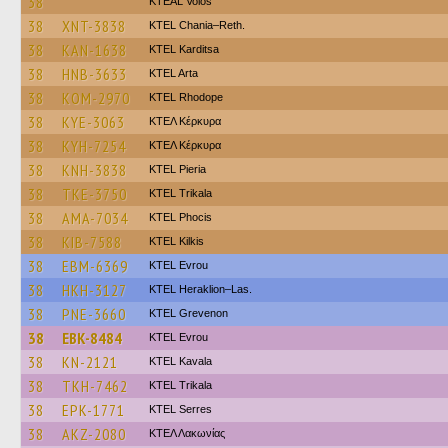
38
KTEAL Volos
38
XNT-3838
KTEL Chania–Reth.
38
KAN-1638
ΚΤΕL Karditsa
38
HNB-3633
KTEL Arta
38
KOM-2970
KTEL Rhodope
38
KYE-3063
ΚΤΕΛ Κέρκυρα
38
KYH-7254
ΚΤΕΛ Κέρκυρα
38
KNH-3838
KTEL Pieria
38
TKE-3750
ΚΤΕL Τrikala
38
AMA-7034
ΚΤΕL Phocis
38
KIB-7588
KTEL Kilkis
38
EBM-6369
KTEL Evrou
38
HKH-3127
KTEL Heraklion–Las.
38
PNE-3660
ΚΤΕL Grevenon
38
EBK-8484
KTEL Evrou
38
KN-2121
KTEL Kavala
38
TKH-7462
ΚΤΕL Τrikala
38
EPK-1771
KTEL Serres
38
AKZ-2080
ΚΤΕΛ Λακωνίας