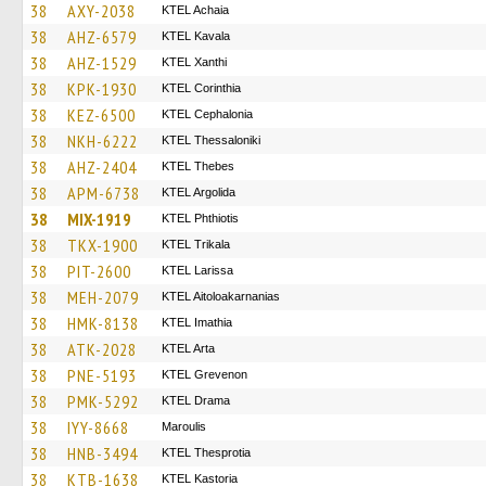
38
AXY-2038
KTEL Achaia
38
AHZ-6579
KTEL Kavala
38
AHZ-1529
KTEL Xanthi
38
KPK-1930
KTEL Corinthia
38
KEZ-6500
KTEL Cephalonia
38
NKH-6222
KTEL Thessaloniki
38
AHZ-2404
KTEL Thebes
38
APM-6738
KTEL Argolida
38
MIX-1919
ΚΤΕL Phthiotis
38
TKX-1900
ΚΤΕL Τrikala
38
PIT-2600
KTEL Larissa
38
MEH-2079
KTEL Aitoloakarnanias
38
HMK-8138
KTEL Imathia
38
ATK-2028
KTEL Arta
38
PNE-5193
ΚΤΕL Grevenon
38
PMK-5292
KTEL Drama
38
IYY-8668
Maroulis
38
HNB-3494
KTEL Thesprotia
38
KTB-1638
KTEL Kastoria