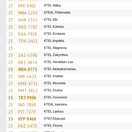
23
IMX-8401
KΤΕL Αttika
23
MNA-1252
KTEAL Ptolemaida
23
HAN-1555
KTEL Elis
23
XAO-7707
ΚΤΕL Euboea
23
KHA-5928
ΚΤΕL Evritania
23
TPH-2425
KTEL Argolida
23
ΚΤΕL Magnesia
23
ZAZ-6390
KTEL Zakynthos
23
HKZ-4854
KTEL Heraklion–Las.
23
MEH-8773
KTEL Aitoloakarnanias
23
HMI-6623
KTEL Imathia
23
KMX-4721
KTEL Messinia
23
PMT-3812
KTEL Drama
23
TKT-9906
ΚΤΕL Grevenon
23
INO-3868
KTEAL Ioannina
23
PIT-7270
KTEL Larissa
23
KYP-8468
ΚΤΕΛ Κέρκυρα
23
PAZ-1470
KTEL Florina