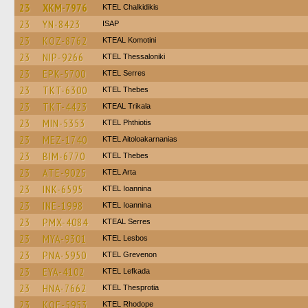
23
XKM-7976
ΚΤΕL Chalkidikis
23
YN-8423
ISAP
23
KOZ-8762
KTEAL Komotini
23
NIP-9266
KTEL Thessaloniki
23
EPK-5700
KTEL Serres
23
TKT-6300
KTEL Thebes
23
TKT-4423
KTEAL Trikala
23
MIN-5353
ΚΤΕL Phthiotis
23
MEZ-1740
KTEL Aitoloakarnanias
23
BIM-6770
KTEL Thebes
23
ATE-9025
KTEL Arta
23
INK-6595
KTEL Ioannina
23
INE-1998
KTEL Ioannina
23
PMX-4084
KTEAL Serres
23
MYA-9301
KTEL Lesbos
23
PNA-5950
ΚΤΕL Grevenon
23
EYA-4102
KTEL Lefkada
23
HNA-7662
KTEL Thesprotia
23
KOE-5953
KTEL Rhodope