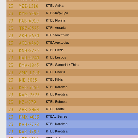
23
YZZ-1516
KΤΕL Αttika
23
KYH-5898
ΚΤΕΛ Κέρκυρα
23
PAB-6919
KTEL Florina
23
TPZ-6523
KTEL Arcadia
23
AKH-6520
ΚΤΕΛ Λακωνίας
23
AKE-6760
ΚΤΕΛ Λακωνίας
23
KNH-8223
KTEL Pieria
23
HAH-9240
KTEL Lesbos
23
EMA-1843
KTEL Santorini / Thira
23
AMA-1454
ΚΤΕL Phocis
23
KIE-5055
KTEL Kilkis
23
KAE-3650
ΚΤΕL Karditsa
23
KAM-2623
ΚΤΕL Karditsa
23
KZ-4879
ΚΤΕL Euboea
23
AHB-8464
KTEL Xanthi
23
PMX-4083
KTEAL Serres
23
KAH-2728
ΚΤΕL Karditsa
23
KAK-3799
ΚΤΕL Karditsa