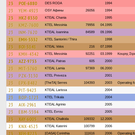
23
POE-6880
DES RODA
1994
23
YEM-4923
OSY Афины
26056
1994
23
HKZ-8330
KTEAL Chania
1995
23
KMZ-7600
KTEL Messinia
79956
04.1995
23
INM-7620
KTEAL Ioannina
84589
09.1996
23
EMH-5332
KTEL Santorini / Thira
1998
23
BOI-3141
KTEAL Volos
216
07.1998
23
KMH-4342
KTEL Messinia
92251
03.1999
Κουρης Στρ
23
AZZ-9753
KTEAL Patras
605
2000
23
MIT-5760
KTEAL Lamia
97369
06.2000
23
PZK-3130
KTEL Preveza
2001
23
EPX-8482
[TheTA] Serres
104393
2003
Operating 
23
PIT-9423
KTEAL Larissa
2004
23
BOP-1723
ΚΤΕL Τrikala
2004
23
AIX-2961
KTEAL Agrinio
2005
23
EBM-5594
KTEL Evrou
2005
23
XAY-6005
KTEAL Chalkida
109332
12.2005
23
KNX-4523
KTEAL Katerini
100799
2006
23
XEH-8223
[OASA] Corinthia
111616
2006
Operating 