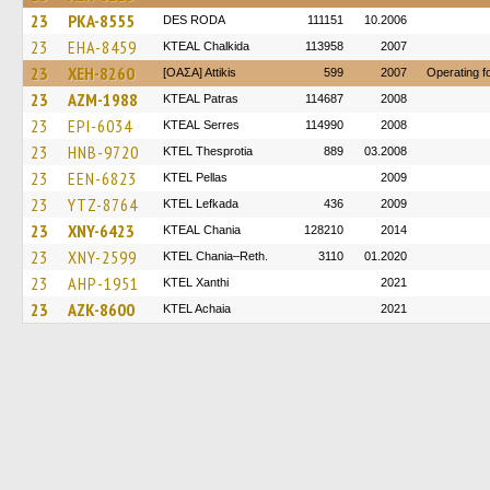
23
PKA-8555
DES RODA
111151
10.2006
23
EHA-8459
KTEAL Chalkida
113958
2007
23
XEH-8260
[ΟΑΣΑ] Αttikis
599
2007
Operating 
23
AZM-1988
KTEAL Patras
114687
2008
23
EPI-6034
KTEAL Serres
114990
2008
23
HNB-9720
KTEL Thesprotia
889
03.2008
23
EEN-6823
KTEL Pellas
2009
23
YTZ-8764
KTEL Lefkada
436
2009
23
XNY-6423
KTEAL Chania
128210
2014
23
XNY-2599
KTEL Chania–Reth.
3110
01.2020
23
AHP-1951
KTEL Xanthi
2021
23
AZK-8600
KTEL Achaia
2021