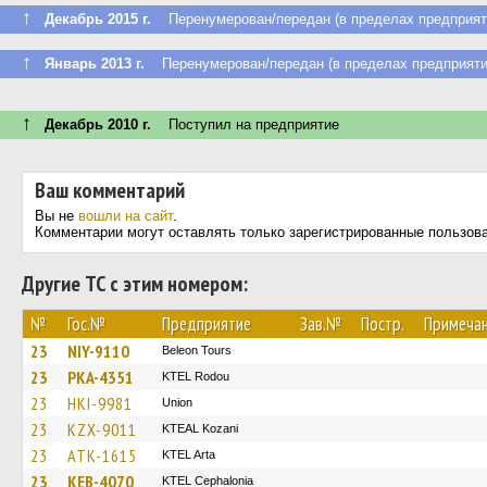
↑
Декабрь 2015 г.
Перенумерован/передан (в пределах предприят
↑
Январь 2013 г.
Перенумерован/передан (в пределах предприяти
↑
Декабрь 2010 г.
Поступил на предприятие
Ваш комментарий
Вы не
вошли на сайт
.
Комментарии могут оставлять только зарегистрированные пользов
Другие ТС с этим номером:
№
Гос.№
Предприятие
Зав.№
Постр.
Примеча
23
NIY-9110
Beleon Tours
23
PKA-4351
ΚΤΕL Rodou
23
HKI-9981
Union
23
KZX-9011
KTEAL Kozani
23
ATK-1615
KTEL Arta
23
KEB-4070
KTEL Cephalonia