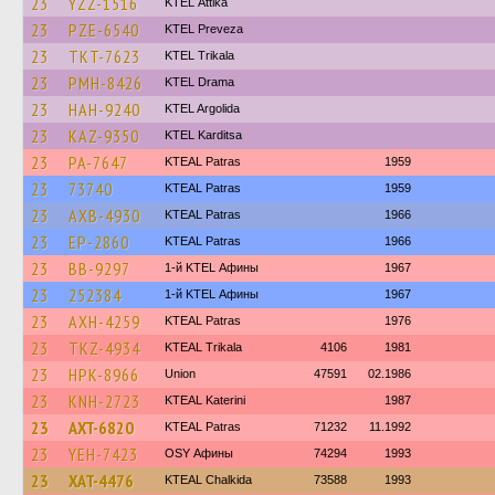
23
YZZ-1516
KΤΕL Αttika
23
PZE-6540
KTEL Preveza
23
TKT-7623
ΚΤΕL Τrikala
23
PMH-8426
KTEL Drama
23
HAH-9240
KTEL Argolida
23
KAZ-9350
ΚΤΕL Karditsa
23
PA-7647
KTEAL Patras
1959
23
73740
KTEAL Patras
1959
23
AXB-4930
KTEAL Patras
1966
23
EP-2860
KTEAL Patras
1966
23
BB-9297
1-й KTEL Афины
1967
23
252384
1-й KTEL Афины
1967
23
AXH-4259
KTEAL Patras
1976
23
TKZ-4934
KTEAL Trikala
4106
1981
23
HPK-8966
Union
47591
02.1986
23
KNH-2723
KTEAL Katerini
1987
23
AXT-6820
KTEAL Patras
71232
11.1992
23
YEH-7423
OSY Афины
74294
1993
23
XAT-4476
KTEAL Chalkida
73588
1993