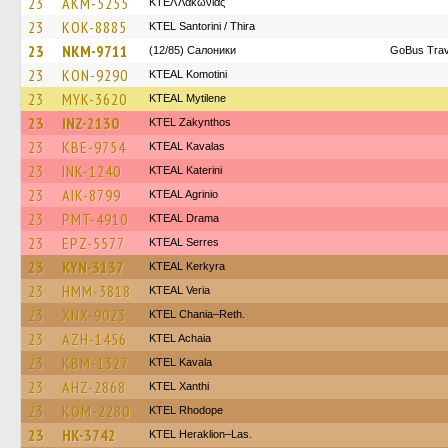
23
AKM-5255
ΚΤΕΛ Λακωνίας
23
KOK-8885
KTEL Santorini / Thira
23
NKM-9711
(12/85) Салоники
GoBus Trav
23
KON-9290
KTEAL Komotini
23
MYK-3620
KTEAL Mytilene
23
INZ-2130
KTEL Zakynthos
23
KBE-9754
KTEAL Kavalas
23
INK-1240
KTEAL Katerini
23
AIK-8799
KTEAL Agrinio
23
PMT-4910
KTEAL Drama
23
EPZ-5577
KTEAL Serres
23
KYN-3137
KTEAL Kerkyra
23
HMM-3818
KTEAL Veria
23
XNX-9023
KTEL Chania–Reth.
23
AZH-1456
KTEL Achaia
23
KBM-1327
KTEL Kavala
23
AHZ-2868
KTEL Xanthi
23
KOM-2280
KTEL Rhodope
23
HK-3742
KTEL Heraklion–Las.