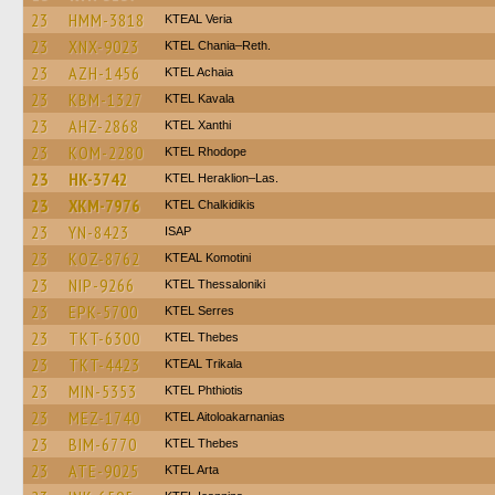
23
HMM-3818
KTEAL Veria
23
XNX-9023
KTEL Chania–Reth.
23
AZH-1456
KTEL Achaia
23
KBM-1327
KTEL Kavala
23
AHZ-2868
KTEL Xanthi
23
KOM-2280
KTEL Rhodope
23
HK-3742
KTEL Heraklion–Las.
23
XKM-7976
ΚΤΕL Chalkidikis
23
YN-8423
ISAP
23
KOZ-8762
KTEAL Komotini
23
NIP-9266
KTEL Thessaloniki
23
EPK-5700
KTEL Serres
23
TKT-6300
KTEL Thebes
23
TKT-4423
KTEAL Trikala
23
MIN-5353
ΚΤΕL Phthiotis
23
MEZ-1740
KTEL Aitoloakarnanias
23
BIM-6770
KTEL Thebes
23
ATE-9025
KTEL Arta