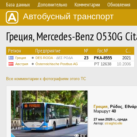
База данных
Дополнительно
Комментарии
Обновления
Автобусный транспорт
Греция, Mercedes-Benz O530G Ci
Регион
Предприятие
№
Гос.№
С...
23
PKA-8555
2021
Греция
DES RODA
ΔΕΣ ΡΟΔΑ
PT 12638
10.2006
Австрия
Österreichische Postbus AG
Все комментарии к фотографиям этого ТС
Греция
,
Ρόδος
,
Εθνάρ
Маршрут
40
27 мая 2026 г., среда
Автор:
straightcelle
157