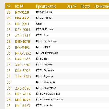
№
Гос.№
Предприятие
Зав.№
Постр.
Примеча
23
NIY-9110
Beleon Tours
23
PKA-4351
ΚΤΕL Rodou
23
HKI-9981
Union
23
KZX-9011
KTEAL Kozani
23
ATK-1615
KTEL Arta
23
KEB-4070
KTEL Cephalonia
23
IMX-8401
KΤΕL Αttika
23
MNA-1252
KTEAL Ptolemaida
23
HAN-1555
KTEL Elis
23
XAO-7707
ΚΤΕL Euboea
23
KHA-5928
ΚΤΕL Evritania
23
TPH-2425
KTEL Argolida
23
ΚΤΕL Magnesia
23
ZAZ-6390
KTEL Zakynthos
23
HKZ-4854
KTEL Heraklion–Las.
23
MEH-8773
KTEL Aitoloakarnanias
23
HMI-6623
KTEL Imathia