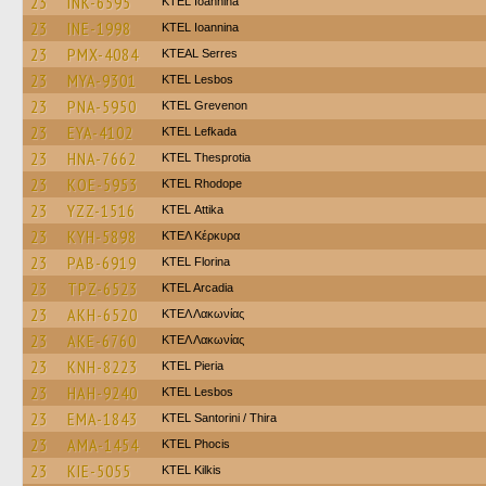
23
INK-6595
KTEL Ioannina
23
INE-1998
KTEL Ioannina
23
PMX-4084
KTEAL Serres
23
MYA-9301
KTEL Lesbos
23
PNA-5950
ΚΤΕL Grevenon
23
EYA-4102
KTEL Lefkada
23
HNA-7662
KTEL Thesprotia
23
KOE-5953
KTEL Rhodope
23
YZZ-1516
KΤΕL Αttika
23
KYH-5898
ΚΤΕΛ Κέρκυρα
23
PAB-6919
KTEL Florina
23
TPZ-6523
KTEL Arcadia
23
AKH-6520
ΚΤΕΛ Λακωνίας
23
AKE-6760
ΚΤΕΛ Λακωνίας
23
KNH-8223
KTEL Pieria
23
HAH-9240
KTEL Lesbos
23
EMA-1843
KTEL Santorini / Thira
23
AMA-1454
ΚΤΕL Phocis
23
KIE-5055
KTEL Kilkis