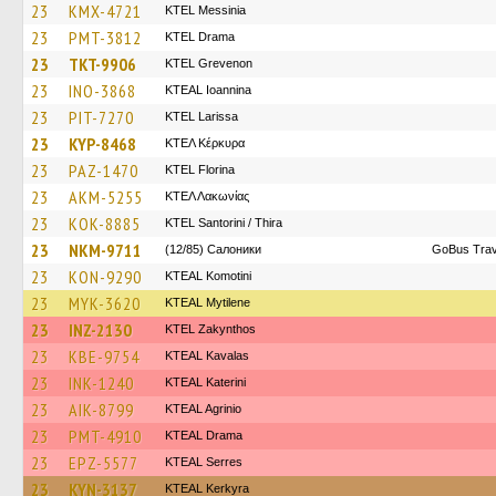
23
KMX-4721
KTEL Messinia
23
PMT-3812
KTEL Drama
23
TKT-9906
ΚΤΕL Grevenon
23
INO-3868
KTEAL Ioannina
23
PIT-7270
KTEL Larissa
23
KYP-8468
ΚΤΕΛ Κέρκυρα
23
PAZ-1470
KTEL Florina
23
AKM-5255
ΚΤΕΛ Λακωνίας
23
KOK-8885
KTEL Santorini / Thira
23
NKM-9711
(12/85) Салоники
GoBus Trav
23
KON-9290
KTEAL Komotini
23
MYK-3620
KTEAL Mytilene
23
INZ-2130
KTEL Zakynthos
23
KBE-9754
KTEAL Kavalas
23
INK-1240
KTEAL Katerini
23
AIK-8799
KTEAL Agrinio
23
PMT-4910
KTEAL Drama
23
EPZ-5577
KTEAL Serres
23
KYN-3137
KTEAL Kerkyra