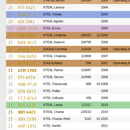
23
EPX-8482
[TheTA] Serres
104393
2003
Operating 
23
PIT-9423
KTEAL Larissa
2004
23
BOP-1723
ΚΤΕL Τrikala
2004
23
AIX-2961
KTEAL Agrinio
2005
23
EBM-5594
KTEL Evrou
2005
23
XAY-6005
KTEAL Chalkida
109332
12.2005
23
KNX-4523
KTEAL Katerini
100799
2006
23
XEH-8223
[OASA] Corinthia
111616
2006
Operating 
23
EHA-8459
KTEAL Chalkida
113958
2007
23
XEH-8260
[ΟΑΣΑ] Αttikis
599
2007
Operating 
23
AZM-1988
KTEAL Patras
114687
2008
23
EPI-6034
KTEAL Serres
114990
2008
23
HNB-9720
KTEL Thesprotia
889
03.2008
23
EEN-6823
KTEL Pellas
2009
23
YTZ-8764
KTEL Lefkada
436
2009
23
XEK-6125
KTEAL Lamia
121117
2010
23
XNY-6423
KTEAL Chania
128210
2014
23
XNY-2599
KTEL Chania–Reth.
3110
01.2020
23
AHP-1951
KTEL Xanthi
2021