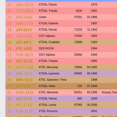
23
AXH-4259
KTEAL Patras
1976
23
TKZ-4934
KTEAL Trikala
4106
1981
23
HPK-8966
Union
47591
02.1986
23
KNH-2723
KTEAL Katerini
1987
23
AXT-6820
KTEAL Patras
71232
11.1992
23
YEH-7423
OSY Афины
74294
1993
23
XAT-4476
KTEAL Chalkida
73588
1993
23
POE-6880
DES RODA
1994
23
YEM-4923
OSY Афины
26056
1994
23
HKZ-8330
KTEAL Chania
1995
23
KMZ-7600
KTEL Messinia
79956
04.1995
23
INM-7620
KTEAL Ioannina
84589
09.1996
23
EMH-5332
KTEL Santorini / Thira
1998
23
BOI-3141
KTEAL Volos
216
07.1998
23
KMH-4342
KTEL Messinia
92251
03.1999
Κουρης Στρ
23
AZZ-9753
KTEAL Patras
605
2000
23
MIT-5760
KTEAL Lamia
97369
06.2000
23
PZK-3130
KTEL Preveza
2001