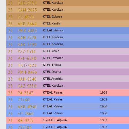
23
KAE-3650
ΚΤΕL Karditsa
23
KAM-2623
ΚΤΕL Karditsa
23
KZ-4879
ΚΤΕL Euboea
23
AHB-8464
KTEL Xanthi
23
PMX-4083
KTEAL Serres
23
KAH-2728
ΚΤΕL Karditsa
23
KAK-3799
ΚΤΕL Karditsa
23
YZZ-1516
KΤΕL Αttika
23
PZE-6540
KTEL Preveza
23
TKT-7623
ΚΤΕL Τrikala
23
PMH-8426
KTEL Drama
23
HAH-9240
KTEL Argolida
23
KAZ-9350
ΚΤΕL Karditsa
23
PA-7647
KTEAL Patras
1959
23
73740
KTEAL Patras
1959
23
AXB-4930
KTEAL Patras
1966
23
EP-2860
KTEAL Patras
1966
23
BB-9297
1-й KTEL Афины
1967
23
252384
1-й KTEL Афины
1967