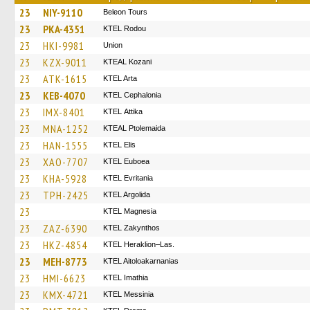
23
NIY-9110
Beleon Tours
23
PKA-4351
ΚΤΕL Rodou
23
HKI-9981
Union
23
KZX-9011
KTEAL Kozani
23
ATK-1615
KTEL Arta
23
KEB-4070
KTEL Cephalonia
23
IMX-8401
KΤΕL Αttika
23
MNA-1252
KTEAL Ptolemaida
23
HAN-1555
KTEL Elis
23
XAO-7707
ΚΤΕL Euboea
23
KHA-5928
ΚΤΕL Evritania
23
TPH-2425
KTEL Argolida
23
ΚΤΕL Magnesia
23
ZAZ-6390
KTEL Zakynthos
23
HKZ-4854
KTEL Heraklion–Las.
23
MEH-8773
KTEL Aitoloakarnanias
23
HMI-6623
KTEL Imathia
23
KMX-4721
KTEL Messinia