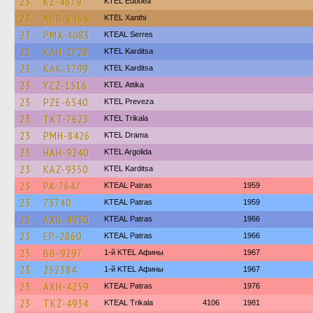
23
KZ-4879
ΚΤΕL Euboea
23
AHB-8464
KTEL Xanthi
23
PMX-4083
KTEAL Serres
23
KAH-2728
ΚΤΕL Karditsa
23
KAK-3799
ΚΤΕL Karditsa
23
YZZ-1516
KΤΕL Αttika
23
PZE-6540
KTEL Preveza
23
TKT-7623
ΚΤΕL Τrikala
23
PMH-8426
KTEL Drama
23
HAH-9240
KTEL Argolida
23
KAZ-9350
ΚΤΕL Karditsa
23
PA-7647
KTEAL Patras
1959
23
73740
KTEAL Patras
1959
23
AXB-4930
KTEAL Patras
1966
23
EP-2860
KTEAL Patras
1966
23
BB-9297
1-й KTEL Афины
1967
23
252384
1-й KTEL Афины
1967
23
AXH-4259
KTEAL Patras
1976
23
TKZ-4934
KTEAL Trikala
4106
1981