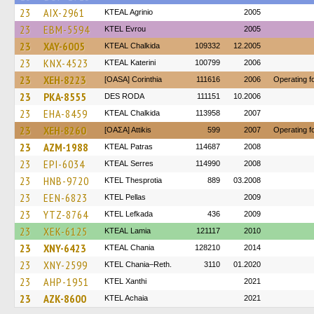
23
AIX-2961
KTEAL Agrinio
2005
23
EBM-5594
KTEL Evrou
2005
23
XAY-6005
KTEAL Chalkida
109332
12.2005
23
KNX-4523
KTEAL Katerini
100799
2006
23
XEH-8223
[OASA] Corinthia
111616
2006
Operating 
23
PKA-8555
DES RODA
111151
10.2006
23
EHA-8459
KTEAL Chalkida
113958
2007
23
XEH-8260
[ΟΑΣΑ] Αttikis
599
2007
Operating 
23
AZM-1988
KTEAL Patras
114687
2008
23
EPI-6034
KTEAL Serres
114990
2008
23
HNB-9720
KTEL Thesprotia
889
03.2008
23
EEN-6823
KTEL Pellas
2009
23
YTZ-8764
KTEL Lefkada
436
2009
23
XEK-6125
KTEAL Lamia
121117
2010
23
XNY-6423
KTEAL Chania
128210
2014
23
XNY-2599
KTEL Chania–Reth.
3110
01.2020
23
AHP-1951
KTEL Xanthi
2021
23
AZK-8600
KTEL Achaia
2021