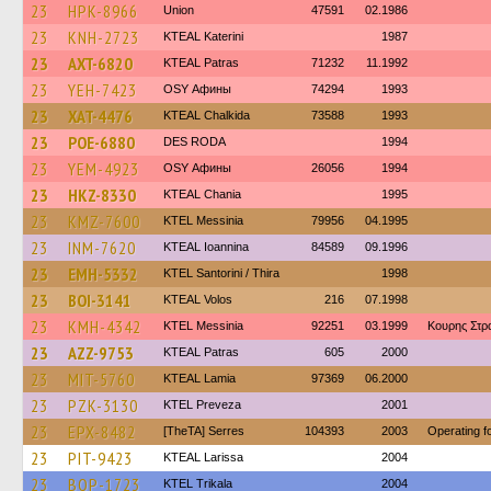
23
HPK-8966
Union
47591
02.1986
23
KNH-2723
KTEAL Katerini
1987
23
AXT-6820
KTEAL Patras
71232
11.1992
23
YEH-7423
OSY Афины
74294
1993
23
XAT-4476
KTEAL Chalkida
73588
1993
23
POE-6880
DES RODA
1994
23
YEM-4923
OSY Афины
26056
1994
23
HKZ-8330
KTEAL Chania
1995
23
KMZ-7600
KTEL Messinia
79956
04.1995
23
INM-7620
KTEAL Ioannina
84589
09.1996
23
EMH-5332
KTEL Santorini / Thira
1998
23
BOI-3141
KTEAL Volos
216
07.1998
23
KMH-4342
KTEL Messinia
92251
03.1999
Κουρης Στρ
23
AZZ-9753
KTEAL Patras
605
2000
23
MIT-5760
KTEAL Lamia
97369
06.2000
23
PZK-3130
KTEL Preveza
2001
23
EPX-8482
[TheTA] Serres
104393
2003
Operating 
23
PIT-9423
KTEAL Larissa
2004
23
BOP-1723
ΚΤΕL Τrikala
2004