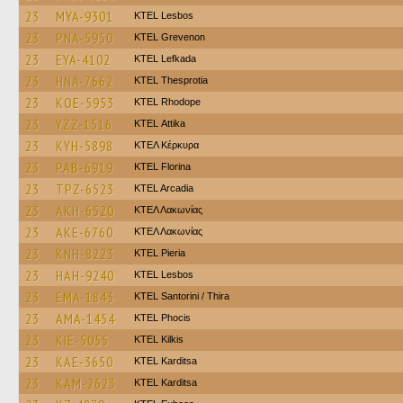
23
MYA-9301
KTEL Lesbos
23
PNA-5950
ΚΤΕL Grevenon
23
EYA-4102
KTEL Lefkada
23
HNA-7662
KTEL Thesprotia
23
KOE-5953
KTEL Rhodope
23
YZZ-1516
KΤΕL Αttika
23
KYH-5898
ΚΤΕΛ Κέρκυρα
23
PAB-6919
KTEL Florina
23
TPZ-6523
KTEL Arcadia
23
AKH-6520
ΚΤΕΛ Λακωνίας
23
AKE-6760
ΚΤΕΛ Λακωνίας
23
KNH-8223
KTEL Pieria
23
HAH-9240
KTEL Lesbos
23
EMA-1843
KTEL Santorini / Thira
23
AMA-1454
ΚΤΕL Phocis
23
KIE-5055
KTEL Kilkis
23
KAE-3650
ΚΤΕL Karditsa
23
KAM-2623
ΚΤΕL Karditsa