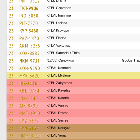
23
PMT-3812
KTEL Drama
23
TKT-9906
ΚΤΕL Grevenon
23
INO-3868
KTEAL Ioannina
23
PIT-7270
KTEL Larissa
23
KYP-8468
ΚΤΕΛ Κέρκυρα
23
PAZ-1470
KTEL Florina
23
AKM-5255
ΚΤΕΛ Λακωνίας
23
KOK-8885
KTEL Santorini / Thira
23
NKM-9711
(12/85) Салоники
GoBus Trav
23
KON-9290
KTEAL Komotini
23
MYK-3620
KTEAL Mytilene
23
INZ-2130
KTEL Zakynthos
23
KBE-9754
KTEAL Kavalas
23
INK-1240
KTEAL Katerini
23
AIK-8799
KTEAL Agrinio
23
PMT-4910
KTEAL Drama
23
EPZ-5577
KTEAL Serres
23
KYN-3137
KTEAL Kerkyra
23
HMM-3818
KTEAL Veria