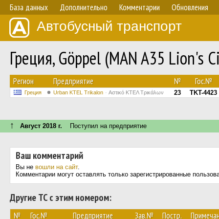
База данных
Дополнительно
Комментарии
Обновления
Автобусный транспорт
Греция, Göppel (MAN A35 Lion's C
Регион
Предприятие
№
Гос.№
23
TKT-4423
Греция
Urban KTEL Trikalon
Αστικό ΚΤΕΛ Τρικάλων
↑
Август 2018 г.
Поступил на предприятие
Ваш комментарий
Вы не
вошли на сайт
.
Комментарии могут оставлять только зарегистрированные пользов
Другие ТС с этим номером:
№
Гос.№
Предприятие
Зав.№
Постр.
Примеча