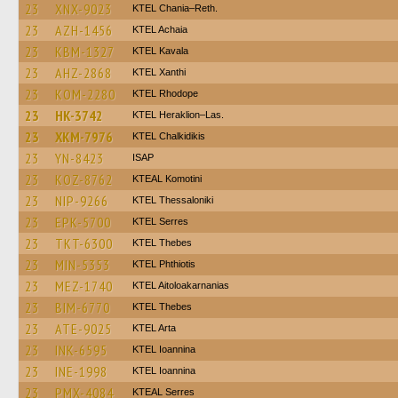
23
XNX-9023
KTEL Chania–Reth.
23
AZH-1456
KTEL Achaia
23
KBM-1327
KTEL Kavala
23
AHZ-2868
KTEL Xanthi
23
KOM-2280
KTEL Rhodope
23
HK-3742
KTEL Heraklion–Las.
23
XKM-7976
ΚΤΕL Chalkidikis
23
YN-8423
ISAP
23
KOZ-8762
KTEAL Komotini
23
NIP-9266
KTEL Thessaloniki
23
EPK-5700
KTEL Serres
23
TKT-6300
KTEL Thebes
23
MIN-5353
ΚΤΕL Phthiotis
23
MEZ-1740
KTEL Aitoloakarnanias
23
BIM-6770
KTEL Thebes
23
ATE-9025
KTEL Arta
23
INK-6595
KTEL Ioannina
23
INE-1998
KTEL Ioannina
23
PMX-4084
KTEAL Serres