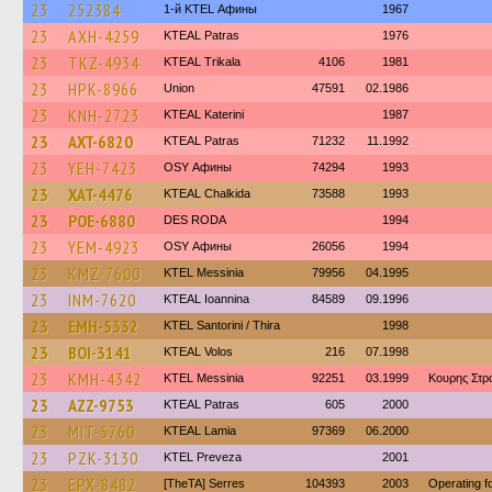
23
252384
1-й KTEL Афины
1967
23
AXH-4259
KTEAL Patras
1976
23
TKZ-4934
KTEAL Trikala
4106
1981
23
HPK-8966
Union
47591
02.1986
23
KNH-2723
KTEAL Katerini
1987
23
AXT-6820
KTEAL Patras
71232
11.1992
23
YEH-7423
OSY Афины
74294
1993
23
XAT-4476
KTEAL Chalkida
73588
1993
23
POE-6880
DES RODA
1994
23
YEM-4923
OSY Афины
26056
1994
23
KMZ-7600
KTEL Messinia
79956
04.1995
23
INM-7620
KTEAL Ioannina
84589
09.1996
23
EMH-5332
KTEL Santorini / Thira
1998
23
BOI-3141
KTEAL Volos
216
07.1998
23
KMH-4342
KTEL Messinia
92251
03.1999
Κουρης Στρ
23
AZZ-9753
KTEAL Patras
605
2000
23
MIT-5760
KTEAL Lamia
97369
06.2000
23
PZK-3130
KTEL Preveza
2001
23
EPX-8482
[TheTA] Serres
104393
2003
Operating 