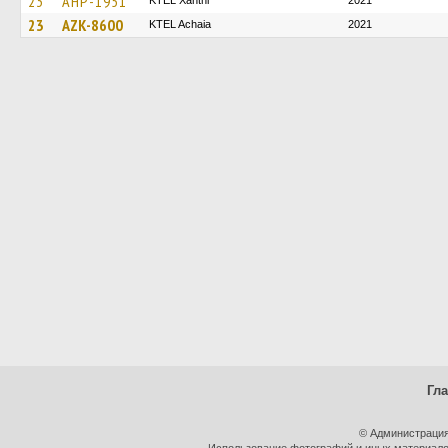
23
AHP-1951
KTEL Xanthi
2021
23
AZK-8600
KTEL Achaia
2021
Гл
© Администрация