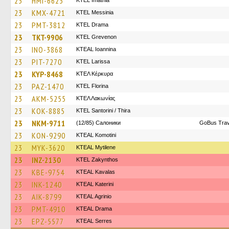
23
HMI-6623
KTEL Imathia
23
KMX-4721
KTEL Messinia
23
PMT-3812
KTEL Drama
23
TKT-9906
ΚΤΕL Grevenon
23
INO-3868
KTEAL Ioannina
23
PIT-7270
KTEL Larissa
23
KYP-8468
ΚΤΕΛ Κέρκυρα
23
PAZ-1470
KTEL Florina
23
AKM-5255
ΚΤΕΛ Λακωνίας
23
KOK-8885
KTEL Santorini / Thira
23
NKM-9711
(12/85) Салоники
GoBus Trav
23
KON-9290
KTEAL Komotini
23
MYK-3620
KTEAL Mytilene
23
INZ-2130
KTEL Zakynthos
23
KBE-9754
KTEAL Kavalas
23
INK-1240
KTEAL Katerini
23
AIK-8799
KTEAL Agrinio
23
PMT-4910
KTEAL Drama
23
EPZ-5577
KTEAL Serres