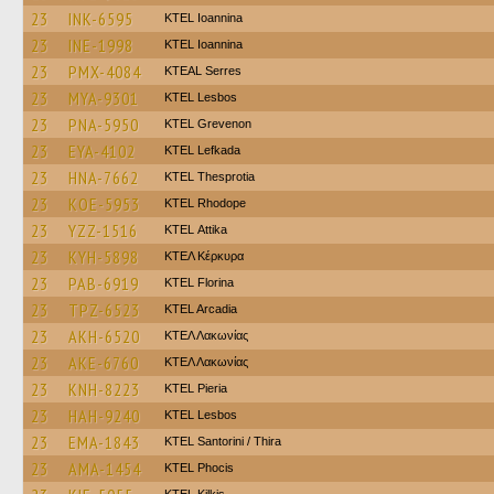
23
INK-6595
KTEL Ioannina
23
INE-1998
KTEL Ioannina
23
PMX-4084
KTEAL Serres
23
MYA-9301
KTEL Lesbos
23
PNA-5950
ΚΤΕL Grevenon
23
EYA-4102
KTEL Lefkada
23
HNA-7662
KTEL Thesprotia
23
KOE-5953
KTEL Rhodope
23
YZZ-1516
KΤΕL Αttika
23
KYH-5898
ΚΤΕΛ Κέρκυρα
23
PAB-6919
KTEL Florina
23
TPZ-6523
KTEL Arcadia
23
AKH-6520
ΚΤΕΛ Λακωνίας
23
AKE-6760
ΚΤΕΛ Λακωνίας
23
KNH-8223
KTEL Pieria
23
HAH-9240
KTEL Lesbos
23
EMA-1843
KTEL Santorini / Thira
23
AMA-1454
ΚΤΕL Phocis