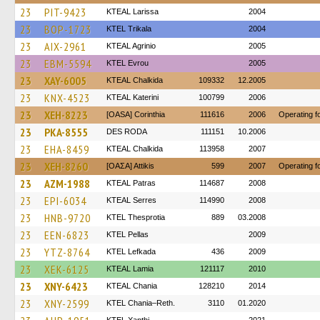
23
PIT-9423
KTEAL Larissa
2004
23
BOP-1723
ΚΤΕL Τrikala
2004
23
AIX-2961
KTEAL Agrinio
2005
23
EBM-5594
KTEL Evrou
2005
23
XAY-6005
KTEAL Chalkida
109332
12.2005
23
KNX-4523
KTEAL Katerini
100799
2006
23
XEH-8223
[OASA] Corinthia
111616
2006
Operating 
23
PKA-8555
DES RODA
111151
10.2006
23
EHA-8459
KTEAL Chalkida
113958
2007
23
XEH-8260
[ΟΑΣΑ] Αttikis
599
2007
Operating 
23
AZM-1988
KTEAL Patras
114687
2008
23
EPI-6034
KTEAL Serres
114990
2008
23
HNB-9720
KTEL Thesprotia
889
03.2008
23
EEN-6823
KTEL Pellas
2009
23
YTZ-8764
KTEL Lefkada
436
2009
23
XEK-6125
KTEAL Lamia
121117
2010
23
XNY-6423
KTEAL Chania
128210
2014
23
XNY-2599
KTEL Chania–Reth.
3110
01.2020