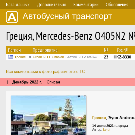
База данных
Дополнительно
Комментарии
Обновления
Автобусный транспорт
Греция, Mercedes-Benz O405N2 
Регион
Предприятие
№
Гос.№
23
HKZ-8330
Греция
Urban KTEL Chanion
Αστικό ΚΤΕΛ Χανίων
Все комментарии к фотографиям этого ТС
↑
Декабрь 2022 г.
Списан
Греция
,
Άγιοι Απόστο
14 июля 2021 г., среда
Автор:
kt4dt