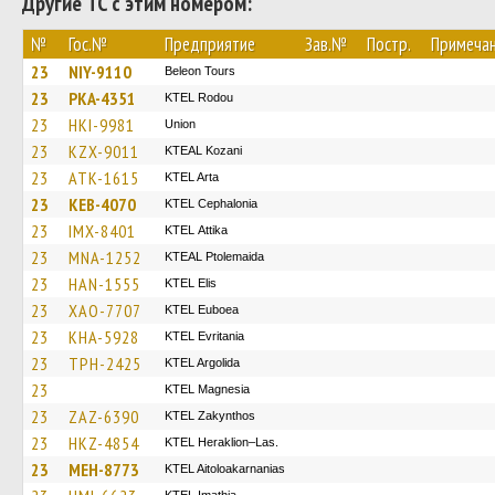
Другие ТС с этим номером:
№
Гос.№
Предприятие
Зав.№
Постр.
Примеча
23
NIY-9110
Beleon Tours
23
PKA-4351
ΚΤΕL Rodou
23
HKI-9981
Union
23
KZX-9011
KTEAL Kozani
23
ATK-1615
KTEL Arta
23
KEB-4070
KTEL Cephalonia
23
IMX-8401
KΤΕL Αttika
23
MNA-1252
KTEAL Ptolemaida
23
HAN-1555
KTEL Elis
23
XAO-7707
ΚΤΕL Euboea
23
KHA-5928
ΚΤΕL Evritania
23
TPH-2425
KTEL Argolida
23
ΚΤΕL Magnesia
23
ZAZ-6390
KTEL Zakynthos
23
HKZ-4854
KTEL Heraklion–Las.
23
MEH-8773
KTEL Aitoloakarnanias