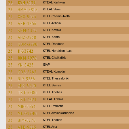
23
KYN-3137
KTEAL Kerkyra
23
HMM-3818
KTEAL Veria
23
XNX-9023
KTEL Chania–Reth.
23
AZH-1456
KTEL Achaia
23
KBM-1327
KTEL Kavala
23
AHZ-2868
KTEL Xanthi
23
KOM-2280
KTEL Rhodope
23
HK-3742
KTEL Heraklion–Las.
23
XKM-7976
ΚΤΕL Chalkidikis
23
YN-8423
ISAP
23
KOZ-8762
KTEAL Komotini
23
NIP-9266
KTEL Thessaloniki
23
EPK-5700
KTEL Serres
23
TKT-6300
KTEL Thebes
23
TKT-4423
KTEAL Trikala
23
MIN-5353
ΚΤΕL Phthiotis
23
MEZ-1740
KTEL Aitoloakarnanias
23
BIM-6770
KTEL Thebes
23
ATE-9025
KTEL Arta