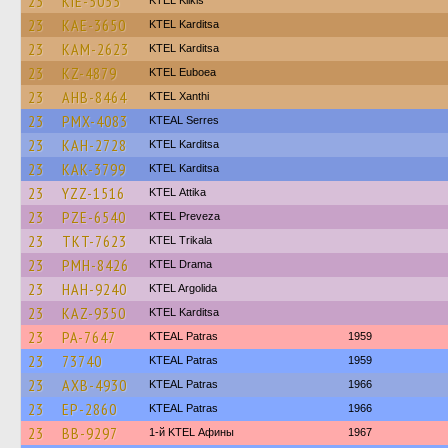
23
KIE-5055
KTEL Kilkis
23
KAE-3650
ΚΤΕL Karditsa
23
KAM-2623
ΚΤΕL Karditsa
23
KZ-4879
ΚΤΕL Euboea
23
AHB-8464
KTEL Xanthi
23
PMX-4083
KTEAL Serres
23
KAH-2728
ΚΤΕL Karditsa
23
KAK-3799
ΚΤΕL Karditsa
23
YZZ-1516
KΤΕL Αttika
23
PZE-6540
KTEL Preveza
23
TKT-7623
ΚΤΕL Τrikala
23
PMH-8426
KTEL Drama
23
HAH-9240
KTEL Argolida
23
KAZ-9350
ΚΤΕL Karditsa
23
PA-7647
KTEAL Patras
1959
23
73740
KTEAL Patras
1959
23
AXB-4930
KTEAL Patras
1966
23
EP-2860
KTEAL Patras
1966
23
BB-9297
1-й KTEL Афины
1967