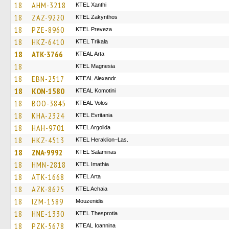
18
AHM-3218
KTEL Xanthi
18
ZAZ-9220
KTEL Zakynthos
18
PZE-8960
KTEL Preveza
18
HKZ-6410
ΚΤΕL Τrikala
18
ATK-3766
KTEAL Arta
18
ΚΤΕL Magnesia
18
EBN-2517
KTEAL Alexandr.
18
KON-1580
KTEAL Komotini
18
BOO-3845
KTEAL Volos
18
KHA-2324
ΚΤΕL Evritania
18
HAH-9701
KTEL Argolida
18
HKZ-4513
KTEL Heraklion–Las.
18
ZNA-9992
KTEL Salaminas
18
HMN-2818
KTEL Imathia
18
ATK-1668
KTEL Arta
18
AZK-8625
KTEL Achaia
18
IZM-1589
Mouzenidis
18
HNE-1330
KTEL Thesprotia
18
PZK-5678
KTEAL Ioannina