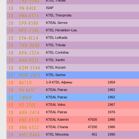
18
TKE-3540
ΚΤΕL Τrikala
18
YN-8418
ISAP
18
HNA-6375
KTEL Thesprotia
18
EPX-8588
KTEAL Serres
18
HPE-2241
KTEL Heraklion–Las.
18
EYA-4114
KTEL Lefkada
18
TKB-8608
ΚΤΕL Τrikala
18
KPK-2324
KTEL Corinthia
18
AHA-9521
KTEL Xanthi
18
KZM-5544
ΚΤΕL Kozani
18
MOB-2019
KTEL Samos
18
86719
1-й KTEL Афины
1959
18
PA-6657
KTEAL Patras
1962
18
74969
KTEAL Patras
1962
18
YO-2301
KTEAL Volos
1967
18
AXH-2474
KTEAL Patras
1976
18
KNE-6518
KTEAL Katerini
47926
1986
18
XNK-6322
KTEAL Chania
47200
1986
18
KMZ-8484
KTEL Messinia
451
1990