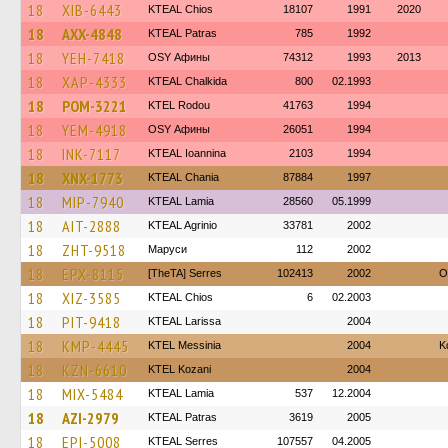
18
XIB-6443
KTEAL Chios
18107
1991
2020
18
AXX-4848
KTEAL Patras
785
1992
18
YEH-7418
OSY Афины
74312
1993
2013
18
XAP-4333
KTEAL Chalkida
800
02.1993
18
POM-3221
ΚΤΕL Rodou
41763
1994
18
YEM-4918
OSY Афины
26051
1994
18
INK-7117
KTEAL Ioannina
2103
1994
18
XNX-1773
KTEAL Chania
87884
1997
18
MIP-7940
KTEAL Lamia
28560
05.1999
18
AIT-2888
KTEAL Agrinio
33781
2002
18
ZHT-9518
Маруси
112
2002
18
EPX-8115
[TheTA] Serres
102413
2002
O
18
XIZ-3585
KTEAL Chios
6
02.2003
18
PIT-9418
KTEAL Larissa
2004
18
KMP-4445
KTEL Messinia
2004
Κ
18
KZN-6610
ΚΤΕL Kozani
2004
18
MIX-5484
KTEAL Lamia
537
12.2004
18
AZI-2979
KTEAL Patras
3619
2005
18
EPI-5008
KTEAL Serres
107557
04.2005