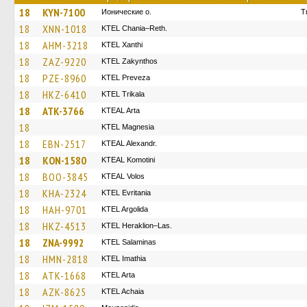
18
KYN-7100
Ионические о.
T
18
XNN-1018
KTEL Chania–Reth.
18
AHM-3218
KTEL Xanthi
18
ZAZ-9220
KTEL Zakynthos
18
PZE-8960
KTEL Preveza
18
HKZ-6410
ΚΤΕL Τrikala
18
ATK-3766
KTEAL Arta
18
ΚΤΕL Magnesia
18
EBN-2517
KTEAL Alexandr.
18
KON-1580
KTEAL Komotini
18
BOO-3845
KTEAL Volos
18
KHA-2324
ΚΤΕL Evritania
18
HAH-9701
KTEL Argolida
18
HKZ-4513
KTEL Heraklion–Las.
18
ZNA-9992
KTEL Salaminas
18
HMN-2818
KTEL Imathia
18
ATK-1668
KTEL Arta
18
AZK-8625
KTEL Achaia