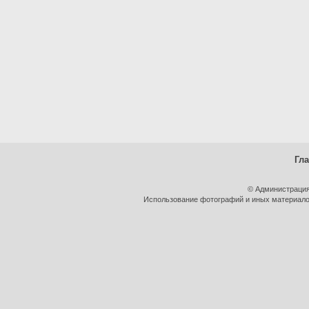
Гл
© Администрация
Использование фотографий и иных материалов