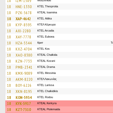
18
IZM-1589
Mouzenidis
18
HNE-1330
KTEL Thesprotia
18
PZK-5678
KTEAL Ioannina
18
XAP-4642
KΤΕL Αttika
18
KYP-8595
ΚΤΕΛ Κέρκυρα
18
AXI-2280
KTEL Arcadia
18
XAY-7778
ΚΤΕL Euboea
18
HZA-5544
Крит
Τ
18
KXZ-4704
KTEL Kos
18
XAO-8380
KTEAL Chalkida
18
KZN-7733
KTEAL Kozani
18
PMB-2341
KTEAL Drama
18
KMX-9089
KTEL Messinia
18
AKM-8220
ΚΤΕΛ Λακωνίας
18
BOY-6226
KTEL Larissa
18
XKN-8195
ΚΤΕL Chalkidikis
18
KON-5934
ΚΤΕL Rodou
18
KYK-3917
KTEAL Kerkyra
18
KZT-7310
KTEAL Ptolemaida