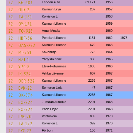
22
BG-603
Espoon Auto
89 / 71
1956
22
OID-2
Kainuun Linja
207
1957
72
TA-181
Koiviston L
1958
72
OY-171
Kainuun Liikenne
1959
22
TÖ-925
Artturi Anttila
1960
22
HBF-56
Pekolan Liikenne
1151
1962
1973
72
OAS-272
Kainuun Liikenne
679
1963
72
MI-751
Savonlinja
773
1964
22
HZJ-1
Yhdysliikenne
330
1965
22
YPC-8
Etelä-Pohjanmaa
1905
1966
22
IK-822
Vekka Liikenne
607
1967
22
OER-522
Kainuun Liikenne
2265
1967
22
EVK-22
Someron Linja
47
1967
22
OK-574
Kainuun Liikenne
2265
1967
22
EO-724
Jussilan Autoliike
2201
1968
22
EO-724
Porin Linjat
2201
1968
22
IPB-70
Ventoniemi
839
1970
72
TA-172
Koiviston L
392
1970
22
EYC-22
Förbom
156
1971