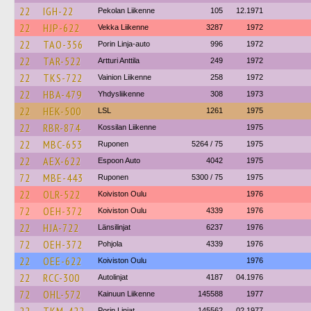
22
IGH-22
Pekolan Liikenne
105
12.1971
22
HJP-622
Vekka Liikenne
3287
1972
22
TAO-356
Porin Linja-auto
996
1972
22
TAR-522
Artturi Anttila
249
1972
22
TKS-722
Vainion Liikenne
258
1972
22
HBA-479
Yhdysliikenne
308
1973
22
HEK-500
LSL
1261
1975
22
RBR-874
Kossilan Liikenne
1975
22
MBC-653
Ruponen
5264 / 75
1975
22
AEX-622
Espoon Auto
4042
1975
72
MBE-443
Ruponen
5300 / 75
1975
22
OLR-522
Koiviston Oulu
1976
72
OEH-372
Koiviston Oulu
4339
1976
22
HJA-722
Länsilinjat
6237
1976
72
OEH-372
Pohjola
4339
1976
22
OEE-622
Koiviston Oulu
1976
22
RCC-300
Autolinjat
4187
04.1976
72
OHL-572
Kainuun Liikenne
145588
1977
Porin Linjat
145562
02.1977