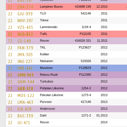
22
BXC-207
22
ENA-574
Lampinen Buses
415688 199
12.2010
22
GJU-939
TLO
542146
2011
22
NHV-297
Tokee
2011
22
VZS-435
Lamminmäki
1134-4
2011
22
UCG-822
TuKL
P111105
2011
72
CIJ-149
Revon
416026 331
11.2011
22
FKN-379
TKL
P123627
2012
22
JMX-303
Kutilan
2012
22
JNU-227
Niskanen
519326
2012
22
IMB-445
Muurinen
P128829
2012
22
GMK-965
Reissu Ruoti
P112380
2012
22
GKM-344
Turkubus
2012
72
GKB-328
Pohjolan Liikenne
1254-2
2012
22
MOS-122
Pekolan Liikenne
1273-4
2013
22
LMA-463
Porvoon
417146
2013
22
ILK-429
Andersson
2013
22
BUC-339
Dahl
1271-2
01.2013
22
JJJ-471
Revon
2014