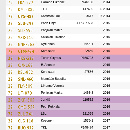
72
LRA-272
Härmän Liikenne
P146130
2014
72
KMT-882
TLO
417405
06.2014
72
UYS-482
Koiviston Oulu
3617
07.2014
22
SLU-292
Porin Linjat
417357 558
2015
22
SLL-596
Pohjolan Matka
2015
22
VXR-110
Soisalon Liikenne
2015
22
NNN-862
Rytkönen
1448-1
2015
72
CTM-424
Korsisaari
22859
2015
22
NKS-322
Turun Citybus
P150728
2015
22
CJX-162
E. Ahonen
2015
22
RSL-852
Korsisaari
27536
2016
22
SNL-460
Mennään Bussilla
2016
22
FLY-309
Liikenne Vuorela
2016
72
JJT-870
Pohjolan Matka
1465-3
2016
22
ZKP-505
Jyrkilä
119552
2016
22
GME-557
Petri Pekkala
2016
72
ZLL-341
LSL
121335
2016
22
CLG-116
Kosonen
1573-1
2017
72
BUO-972
TKL
P148474
2017