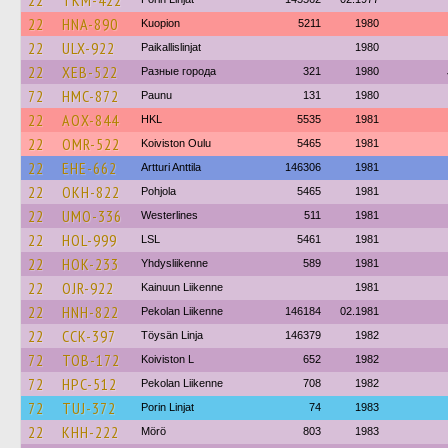
22
TKM-422
22
HNA-890
Kuopion
5211
1980
22
ULX-922
Paikallislinjat
1980
22
XEB-522
Разные города
321
1980
72
HMC-872
Paunu
131
1980
22
AOX-844
HKL
5535
1981
22
OMR-522
Koiviston Oulu
5465
1981
22
EHE-662
Artturi Anttila
146306
1981
22
OKH-822
Pohjola
5465
1981
22
UMO-336
Westerlines
511
1981
22
HOL-999
LSL
5461
1981
22
HOK-233
Yhdysliikenne
589
1981
22
OJR-922
Kainuun Liikenne
1981
22
HNH-822
Pekolan Liikenne
146184
02.1981
22
CCK-397
Töysän Linja
146379
1982
72
TOB-172
Koiviston L
652
1982
72
HPC-512
Pekolan Liikenne
708
1982
72
TUJ-372
Porin Linjat
74
1983
22
KHH-222
Mörö
803
1983