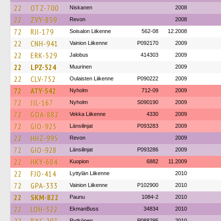
22
OTZ-700
Niskanen
2008
22
ZVY-859
Revon
2008
72
RJI-179
Soisalon Liikenne
562-08
12.2008
22
CNH-941
Vainion Liikenne
P092170
2009
22
ERK-529
Jalobus
414303
2009
22
LPZ-524
Muurinen
2009
22
CLV-752
Oulaisten Liikenne
P090222
2009
72
ATY-542
Nyholm
712-09
2009
72
JJL-167
Nyholm
S090190
2009
72
GOA-882
Vekka Liikenne
4330
2009
72
GIO-925
Länsilinjat
P093283
2009
22
HHZ-995
Revon
2009
72
GIO-928
Länsilinjat
P093286
2009
22
HKY-684
Kuopion
6882
11.2009
22
FJO-414
Lyttylän Liikenne
2010
72
GPA-333
Vainion Liikenne
P102900
2010
22
SKM-822
Paunu
1084-2
2010
22
LOH-322
EkmanBuss
34834
2010
Rytkönen
P088295
2010