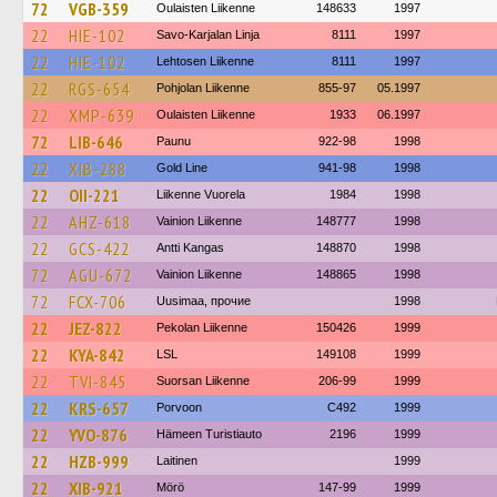
72
VGB-359
Oulaisten Liikenne
148633
1997
22
HIE-102
Savo-Karjalan Linja
8111
1997
22
HIE-102
Lehtosen Liikenne
8111
1997
22
RGS-654
Pohjolan Liikenne
855-97
05.1997
22
XMP-639
Oulaisten Liikenne
1933
06.1997
72
LIB-646
Paunu
922-98
1998
22
XIB-288
Gold Line
941-98
1998
22
OII-221
Liikenne Vuorela
1984
1998
22
AHZ-618
Vainion Liikenne
148777
1998
22
GCS-422
Antti Kangas
148870
1998
72
AGU-672
Vainion Liikenne
148865
1998
72
FCX-706
Uusimaa, прочие
1998
22
JEZ-822
Pekolan Liikenne
150426
1999
22
KYA-842
LSL
149108
1999
22
TVI-845
Suorsan Liikenne
206-99
1999
22
KRS-657
Porvoon
C492
1999
22
YVO-876
Hämeen Turistiauto
2196
1999
22
HZB-999
Laitinen
1999
22
XIB-921
Mörö
147-99
1999