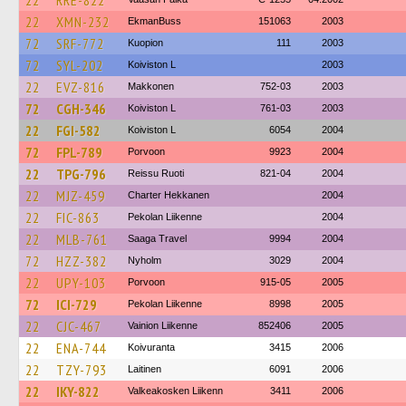
22
RRE-822
22
XMN-232
EkmanBuss
151063
2003
72
SRF-772
Kuopion
111
2003
72
SYL-202
Koiviston L
2003
22
EVZ-816
Makkonen
752-03
2003
72
CGH-346
Koiviston L
761-03
2003
22
FGI-582
Koiviston L
6054
2004
72
FPL-789
Porvoon
9923
2004
22
TPG-796
Reissu Ruoti
821-04
2004
22
MJZ-459
Charter Hekkanen
2004
22
FIC-863
Pekolan Liikenne
2004
22
MLB-761
Saaga Travel
9994
2004
72
HZZ-382
Nyholm
3029
2004
22
UPY-103
Porvoon
915-05
2005
72
ICI-729
Pekolan Liikenne
8998
2005
22
CJC-467
Vainion Liikenne
852406
2005
22
ENA-744
Koivuranta
3415
2006
22
TZY-793
Laitinen
6091
2006
22
IKY-822
Valkeakosken Liikenn
3411
2006