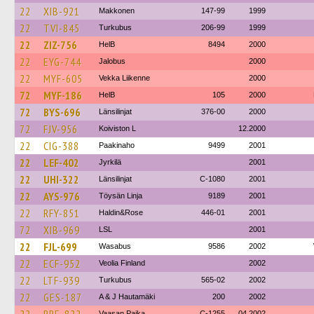
22
XIB-921
Makkonen
147-99
1999
22
TVI-845
Turkubus
206-99
1999
22
ZIZ-756
HelB
8494
2000
22
EYG-744
Jalobus
2000
22
MYF-605
Vekka Liikenne
2000
72
MYF-186
HelB
105
2000
72
BYS-696
Länsilinjat
376-00
2000
72
FJV-956
Koiviston L
12.2000
22
CIG-388
Paakinaho
9499
2001
22
LEF-402
Jyrkilä
2001
22
UHI-322
Länsilinjat
C-1080
2001
22
AYS-976
Töysän Linja
9189
2001
22
RFY-851
Haldin&Rose
446-01
2001
72
XIB-969
LSL
2001
22
FJL-699
Wasabus
9586
2002
22
ECF-952
Veolia Finland
2002
22
LTF-939
Turkubus
565-02
2002
22
GES-187
A & J Hautamäki
200
2002
Vaasan Paika
C-1255
04.2002