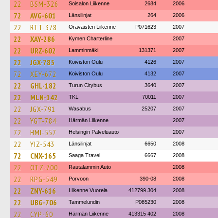
22
BSM-326
Soisalon Liikenne
2684
2006
72
AVG-601
Länsilinjat
264
2006
22
RTT-378
Oravaisten Liikenne
P071623
2007
22
XAY-286
Kymen Charterline
2007
22
URZ-602
Lamminmäki
131371
2007
22
JGX-785
Koiviston Oulu
4126
2007
72
XEY-672
Koiviston Oulu
4132
2007
22
GHL-182
Turun Citybus
3640
2007
22
MLN-142
TKL
70011
2007
22
JGX-791
Wasabus
25207
2007
22
YGT-784
Härmän Liikenne
2007
72
HMI-557
Helsingin Palveluauto
2007
22
YIZ-543
Länsilinjat
6650
2008
72
CNX-165
Saaga Travel
6667
2008
22
OTZ-700
Rautalammin Auto
2008
22
RPG-549
Porvoon
390-08
2008
22
ZNY-616
Liikenne Vuorela
412799 304
2008
22
UBG-706
Tammelundin
P085230
2008
22
CYP-60
Härmän Liikenne
413315 402
2008