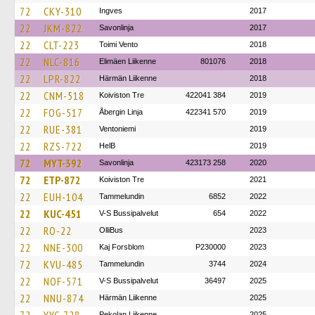
72
CKY-310
Ingves
2017
22
JKM-822
Savonlinja
2017
22
CLT-223
Toimi Vento
2018
22
NLC-816
Elimäen Liikenne
801076
2018
22
LPR-822
Härmän Liikenne
2018
22
CNM-518
Koiviston Tre
422041 384
2019
22
FOG-517
Åbergin Linja
422341 570
2019
22
RUE-381
Ventoniemi
2019
22
RZS-722
HelB
2019
72
MYT-392
Savonlinja
423173 258
2020
72
ETP-872
Koiviston Tre
2021
22
EUH-104
Tammelundin
6852
2022
22
KUC-451
V-S Bussipalvelut
654
2022
22
RO-22
OlliBus
2023
22
NNE-300
Kaj Forsblom
P230000
2023
72
KVU-485
Tammelundin
3744
2024
22
NOF-571
V-S Bussipalvelut
36497
2025
22
NNU-874
Härmän Liikenne
2025
Pekolan Liikenne
2025