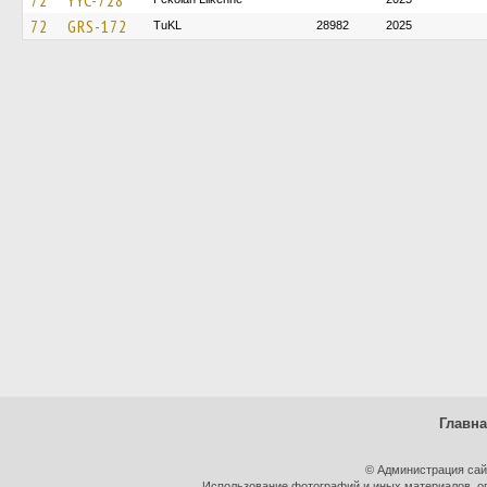
72
YYC-728
72
GRS-172
TuKL
28982
2025
Главн
© Администрация сай
Использование фотографий и иных материалов, оп