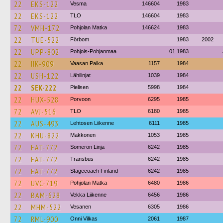
22
EKS-122
Vesma
146604
1983
22
EKS-122
TLO
146604
1983
72
VMH-172
Pohjolan Matka
146624
1983
22
TUE-522
Förbom
1983
2002
22
UPP-802
Pohjois-Pohjanmaa
01.1983
22
IIK-909
Vaasan Paika
1157
1984
22
USH-122
Lähilinjat
1039
1984
22
SEK-222
Pielisen
5998
1984
22
HUX-528
Porvoon
6295
1985
72
AVJ-516
TLO
6180
1985
22
AUS-493
Lehtosen Liikenne
6111
1985
22
KHU-822
Makkonen
1053
1985
72
EAT-772
Someron Linja
6242
1985
72
EAT-772
Transbus
6242
1985
72
EAT-772
Stagecoach Finland
6242
1985
72
UVC-719
Pohjolan Matka
6480
1986
22
BAM-628
Vekka Liikenne
6456
1986
22
MHM-522
Vesanen
6305
1986
72
RML-900
Onni Vilkas
2061
1987