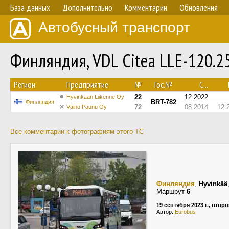
База данных
Дополнительно
Комментарии
Обновления
Автобусный транспорт
Финляндия, VDL Citea LLE-120.
Регион
Предприятие
№
Гос.№
С...
22
12.2022
Hyvinkään Liikenne Oy
BRT-782
Финляндия
72
08.2014
12.
Väinö Paunu Oy
Все комментарии к фотографиям этого ТС
Финляндия
,
Hyvinkää
Маршрут
6
19 сентября 2023 г., втор
Автор:
Eurobus