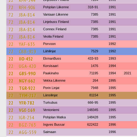
22
RFH-544
72
RFH-906
Pohjolan Liikenne
318-91
1991
72
JBA-814
Vantaan Liikenne
7385
1991
72
JBA-814
Linjebuss Finland
7385
1991
72
JBA-814
Connex Finland
7385
1991
72
JBA-814
Veolia Finland
7385
1991
22
YAF-635
Porvoon
1992
22
CBB-919
Lähilinjat
7529
1992
22
IIO-452
EkmanBuss
433-93
1993
22
UGA-420
Korsisaari
1476
1994
22
GBS-990
Paakinaho
71195
1994
2021
22
NGY-662
Vekka Liikenne
264
1995
22
TGR-922
Porin Linjat
7948
1995
22
TYM-217
Länsilinjat
81154
1995
22
YFR-782
Turkubus
666-95
1995
22
VGE-169
Ventoniemi
148345
1995
22
IGR-254
Pohjolan Matka
148428
1995
22
BGZ-763
Ingves Bussar
622422
1996
22
AGG-559
Saimaan
1996