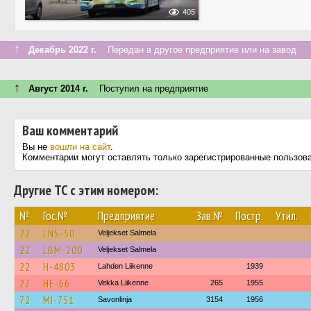
405
↑
Декабрь 2022 г.
Передан в другое предприятие или на завод
↑
Август 2014 г.
Поступил на предприятие
Ваш комментарий
Вы не
вошли на сайт
.
Комментарии могут оставлять только зарегистрированные пользов
Другие ТС с этим номером:
№
Гос.№
Предприятие
Зав.№
Постр.
Утил.
22
LNS-50
Veljekset Salmela
22
LBM-200
Veljekset Salmela
22
H-4803
Lahden Liikenne
1939
22
HE-66
Vekka Liikenne
265
1955
72
MI-751
Savonlinja
3154
1956