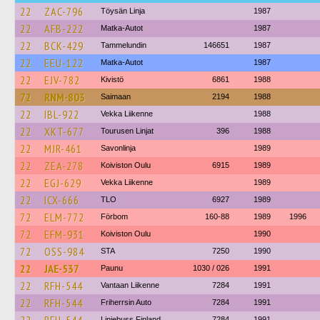
22
ZAC-796
Töysän Linja
1987
22
AFB-222
Matka-Autot
1987
22
BCK-429
Tammelundin
146651
1987
22
EEU-122
Matka-Autot
1987
22
EJV-782
Kivistö
6861
1988
72
RNM-803
Saimaan
2194
1988
22
IBL-922
Vekka Liikenne
1988
22
XKT-677
Tourusen Linjat
396
1988
22
MJR-461
Savonlinja
1989
22
ZEA-278
Koiviston Oulu
6915
1989
22
EGJ-629
Vekka Liikenne
1989
22
ICX-666
TLO
6927
1989
72
ELM-772
Förbom
160-88
1989
1996
72
EFM-931
Koiviston Oulu
1990
72
OSS-984
STA
7250
1990
22
JAE-537
Paunu
1030 / 026
1991
22
RFH-544
Vantaan Liikenne
7284
1991
22
RFH-544
Friherrsin Auto
7284
1991
Linjebuss Finland
7284
1991