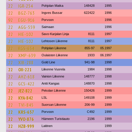
22
IGR-254
Pohjolan Matka
148428
1995
22
BGZ-763
Ingves Bussar
622422
1996
92
EGU-916
Porvoon
1996
22
AGG-559
Saimaan
1996
22
HIE-102
Savo-Karjalan Linja
8111
1997
22
HIE-102
Lehtosen Liikenne
8111
1997
22
RGS-654
Pohjolan Liikenne
855-97
05.1997
22
XMP-639
Oulaisten Liikenne
1933
06.1997
22
XIB-288
Gold Line
941-98
1998
22
OII-221
Liikenne Vuorela
1984
1998
22
AHZ-618
Vainion Liikenne
148777
1998
22
GCS-422
Antti Kangas
148870
1998
22
JEZ-822
Pekolan Liikenne
150426
1999
22
KYA-842
LSL
149108
1999
22
TVI-845
Suorsan Liikenne
206-99
1999
22
KRS-657
Porvoon
C492
1999
22
YVO-876
Hämeen Turistiauto
2196
1999
22
HZB-999
Laitinen
1999