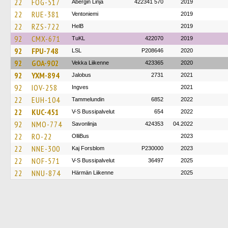
22
FOG-517
Åbergin Linja
422341 570
2019
22
RUE-381
Ventoniemi
2019
22
RZS-722
HelB
2019
92
CMX-671
TuKL
422070
2019
92
FPU-748
LSL
P208646
2020
92
GOA-902
Vekka Liikenne
423365
2020
92
YXM-894
Jalobus
2731
2021
92
IOV-258
Ingves
2021
22
EUH-104
Tammelundin
6852
2022
22
KUC-451
V-S Bussipalvelut
654
2022
92
NMO-774
Savonlinja
424353
04.2022
22
RO-22
OlliBus
2023
22
NNE-300
Kaj Forsblom
P230000
2023
22
NOF-571
V-S Bussipalvelut
36497
2025
22
NNU-874
Härmän Liikenne
2025