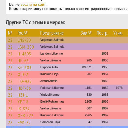
Вы не
вошли на сайт
.
Комментарии могут оставлять только зарегистрированные пользов
Другие ТС с этим номером:
№
Гос.№
Предприятие
Зав.№
Постр.
Утил.
22
LNS-50
Veljekset Salmela
22
LBM-200
Veljekset Salmela
22
H-4803
Lahden Liikenne
1939
22
HE-66
Vekka Liikenne
265
1955
22
BG-603
Espoon Auto
89 / 71
1956
22
OID-2
Kainuun Linja
207
1957
22
TÖ-925
Artturi Anttila
1960
22
HBF-56
Pekolan Liikenne
1151
1962
1973
22
HZJ-1
Yhdysliikenne
330
1965
22
YPC-8
Etelä-Pohjanmaa
1905
1966
22
IK-822
Vekka Liikenne
607
1967
22
OER-522
Kainuun Liikenne
2265
1967
22
EVK-22
Someron Linja
47
1967