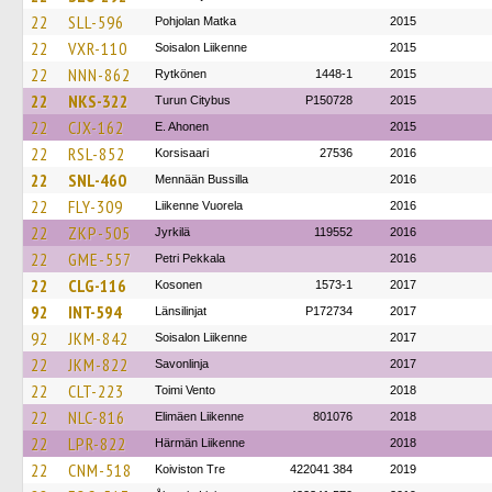
22
SLL-596
Pohjolan Matka
2015
22
VXR-110
Soisalon Liikenne
2015
22
NNN-862
Rytkönen
1448-1
2015
22
NKS-322
Turun Citybus
P150728
2015
22
CJX-162
E. Ahonen
2015
22
RSL-852
Korsisaari
27536
2016
22
SNL-460
Mennään Bussilla
2016
22
FLY-309
Liikenne Vuorela
2016
22
ZKP-505
Jyrkilä
119552
2016
22
GME-557
Petri Pekkala
2016
22
CLG-116
Kosonen
1573-1
2017
92
INT-594
Länsilinjat
P172734
2017
92
JKM-842
Soisalon Liikenne
2017
22
JKM-822
Savonlinja
2017
22
CLT-223
Toimi Vento
2018
22
NLC-816
Elimäen Liikenne
801076
2018
22
LPR-822
Härmän Liikenne
2018
22
CNM-518
Koiviston Tre
422041 384
2019