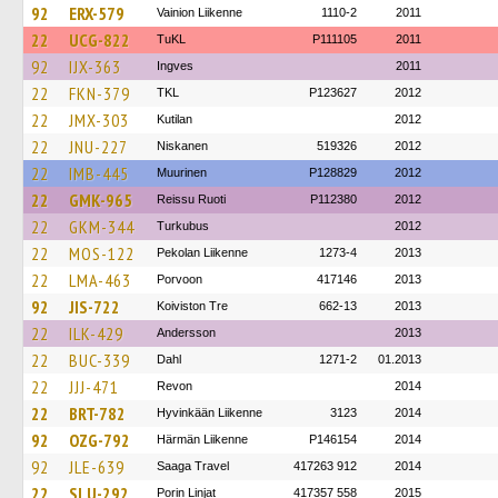
92
ERX-579
Vainion Liikenne
1110-2
2011
22
UCG-822
TuKL
P111105
2011
92
IJX-363
Ingves
2011
22
FKN-379
TKL
P123627
2012
22
JMX-303
Kutilan
2012
22
JNU-227
Niskanen
519326
2012
22
IMB-445
Muurinen
P128829
2012
22
GMK-965
Reissu Ruoti
P112380
2012
22
GKM-344
Turkubus
2012
22
MOS-122
Pekolan Liikenne
1273-4
2013
22
LMA-463
Porvoon
417146
2013
92
JIS-722
Koiviston Tre
662-13
2013
22
ILK-429
Andersson
2013
22
BUC-339
Dahl
1271-2
01.2013
22
JJJ-471
Revon
2014
22
BRT-782
Hyvinkään Liikenne
3123
2014
92
OZG-792
Härmän Liikenne
P146154
2014
92
JLE-639
Saaga Travel
417263 912
2014
22
SLU-292
Porin Linjat
417357 558
2015