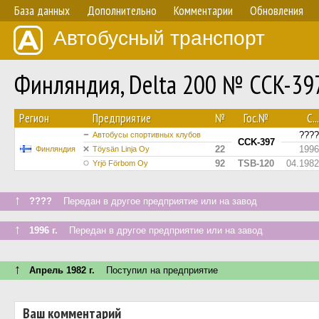
База данных
Дополнительно
Комментарии
Обновления
Автобусный транспорт
Финляндия, Delta 200 № CCK-39
Регион
Предприятие
№
Гос.№
С...
????
Автобусы спортивных клубов
CCK-397
22
1996
Финляндия
Töysän Linja Oy
92
TSB-120
04.1982
Yrjö Förbom Oy
↑
????
Передан в другое предприятие или на завод
↑
1996 г.
Передан в другое предприятие или на завод
↑
Апрель 1982 г.
Поступил на предприятие
Ваш комментарий