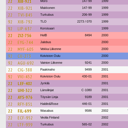
22
XIB-921
Mörö
147-99
1999
22
XIB-921
Makkonen
147-99
1999
22
TVI-845
Turkubus
206-99
1999
92
XIB-792
TLO
2273 / 070
1999
92
LIP-637
Korsisaari
1999
22
ZIZ-756
HelB
8494
2000
22
EYG-744
Jalobus
2000
22
MYF-605
Vekka Liikenne
2000
92
CIJ-273
Koiviston Oulu
2000
92
AGU-692
Vainion Liikenne
9241
2000
22
CIG-388
Paakinaho
9499
2001
92
VVJ-452
Koiviston Oulu
430-01
2001
22
LEF-402
Jyrkilä
2001
22
UHI-322
Länsilinjat
C-1080
2001
22
AYS-976
Töysän Linja
9189
2001
22
RFY-851
Haldin&Rose
446-01
2001
22
FJL-699
Wasabus
9586
2002
22
ECF-952
Veolia Finland
2002
22
LTF-939
Turkubus
565-02
2002