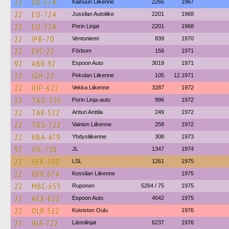
22
OK-574
Kainuun Liikenne
2265
1967
22
EO-724
Jussilan Autoliike
2201
1968
22
EO-724
Porin Linjat
2201
1968
22
IPB-70
Ventoniemi
839
1970
22
EYC-22
Förbom
156
1971
92
ABR-92
Espoon Auto
3019
1971
22
IGH-22
Pekolan Liikenne
105
12.1971
22
HJP-622
Vekka Liikenne
3287
1972
22
TAO-356
Porin Linja-auto
996
1972
22
TAR-522
Artturi Anttila
249
1972
22
TKS-722
Vainion Liikenne
258
1972
22
HBA-479
Yhdysliikenne
308
1973
92
VJE-701
JL
1347
1974
22
HEK-500
LSL
1261
1975
22
RBR-874
Kossilan Liikenne
1975
22
MBC-653
Ruponen
5264 / 75
1975
22
AEX-622
Espoon Auto
4042
1975
22
OLR-522
Koiviston Oulu
1976
22
HJA-722
Länsilinjat
6237
1976