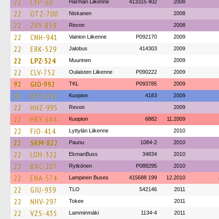
22
CYP-60
Härmän Liikenne
413315 402
2008
22
OTZ-700
Niskanen
2008
22
ZVY-859
Revon
2008
22
CNH-941
Vainion Liikenne
P092170
2009
22
ERK-529
Jalobus
414303
2009
22
LPZ-524
Muurinen
2009
22
CLV-752
Oulaisten Liikenne
P090222
2009
92
GIO-992
TKL
P093785
2009
92
BSY-292
Kuopion
4183
2009
22
HHZ-995
Revon
2009
22
HKY-684
Kuopion
6882
11.2009
22
FJO-414
Lyttylän Liikenne
2010
22
SKM-822
Paunu
1084-2
2010
22
LOH-322
EkmanBuss
34834
2010
22
BXC-207
Rytkönen
P088295
2010
22
ENA-574
Lampinen Buses
415688 199
12.2010
22
GJU-939
TLO
542146
2011
22
NHV-297
Tokee
2011
22
VZS-435
Lamminmäki
1134-4
2011