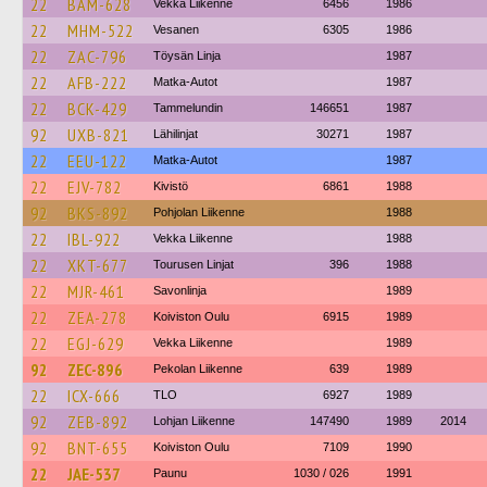
22
BAM-628
Vekka Liikenne
6456
1986
22
MHM-522
Vesanen
6305
1986
22
ZAC-796
Töysän Linja
1987
22
AFB-222
Matka-Autot
1987
22
BCK-429
Tammelundin
146651
1987
92
UXB-821
Lähilinjat
30271
1987
22
EEU-122
Matka-Autot
1987
22
EJV-782
Kivistö
6861
1988
92
BKS-892
Pohjolan Liikenne
1988
22
IBL-922
Vekka Liikenne
1988
22
XKT-677
Tourusen Linjat
396
1988
22
MJR-461
Savonlinja
1989
22
ZEA-278
Koiviston Oulu
6915
1989
22
EGJ-629
Vekka Liikenne
1989
92
ZEC-896
Pekolan Liikenne
639
1989
22
ICX-666
TLO
6927
1989
92
ZEB-892
Lohjan Liikenne
147490
1989
2014
92
BNT-655
Koiviston Oulu
7109
1990
22
JAE-537
Paunu
1030 / 026
1991