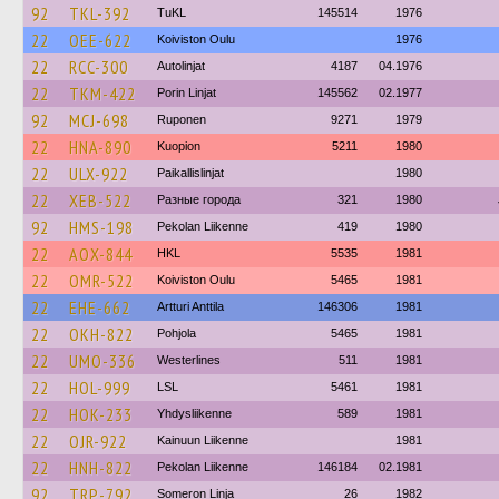
92
TKL-392
TuKL
145514
1976
22
OEE-622
Koiviston Oulu
1976
22
RCC-300
Autolinjat
4187
04.1976
22
TKM-422
Porin Linjat
145562
02.1977
92
MCJ-698
Ruponen
9271
1979
22
HNA-890
Kuopion
5211
1980
22
ULX-922
Paikallislinjat
1980
22
XEB-522
Разные города
321
1980
92
HMS-198
Pekolan Liikenne
419
1980
22
AOX-844
HKL
5535
1981
22
OMR-522
Koiviston Oulu
5465
1981
22
EHE-662
Artturi Anttila
146306
1981
22
OKH-822
Pohjola
5465
1981
22
UMO-336
Westerlines
511
1981
22
HOL-999
LSL
5461
1981
22
HOK-233
Yhdysliikenne
589
1981
22
OJR-922
Kainuun Liikenne
1981
22
HNH-822
Pekolan Liikenne
146184
02.1981
92
TRP-792
Someron Linja
26
1982