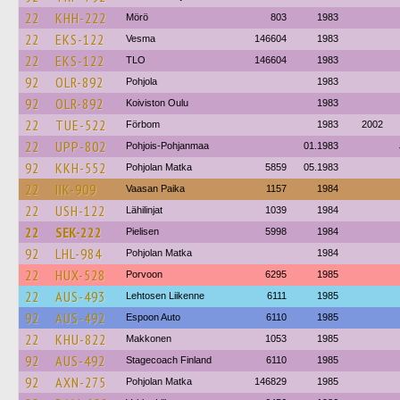
22
KHH-222
Mörö
803
1983
22
EKS-122
Vesma
146604
1983
22
EKS-122
TLO
146604
1983
92
OLR-892
Pohjola
1983
92
OLR-892
Koiviston Oulu
1983
22
TUE-522
Förbom
1983
2002
22
UPP-802
Pohjois-Pohjanmaa
01.1983
92
KKH-552
Pohjolan Matka
5859
05.1983
22
IIK-909
Vaasan Paika
1157
1984
22
USH-122
Lähilinjat
1039
1984
22
SEK-222
Pielisen
5998
1984
92
LHL-984
Pohjolan Matka
1984
22
HUX-528
Porvoon
6295
1985
22
AUS-493
Lehtosen Liikenne
6111
1985
92
AUS-492
Espoon Auto
6110
1985
22
KHU-822
Makkonen
1053
1985
92
AUS-492
Stagecoach Finland
6110
1985
92
AXN-275
Pohjolan Matka
146829
1985