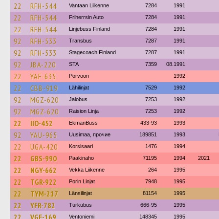
22
RFH-544
Vantaan Liikenne
7284
1991
22
RFH-544
Friherrsin Auto
7284
1991
22
RFH-544
Linjebuss Finland
7284
1991
92
RFH-533
Transbus
7287
1991
92
RFH-533
Stagecoach Finland
7287
1991
92
JBA-220
STA
7359
08.1991
22
YAF-635
Porvoon
1992
22
CBB-919
Lähilinjat
7529
1992
92
MGZ-620
Jalobus
7253
1992
92
MGZ-620
Raision Linja
7253
1992
22
IIO-452
EkmanBuss
433-93
1993
92
YAU-965
Uusimaa, прочие
189851
1993
22
UGA-420
Korsisaari
1476
1994
22
GBS-990
Paakinaho
71195
1994
2021
22
NGY-662
Vekka Liikenne
264
1995
22
TGR-922
Porin Linjat
7948
1995
22
TYM-217
Länsilinjat
81154
1995
22
YFR-782
Turkubus
666-95
1995
22
VGE-169
Ventoniemi
148345
1995