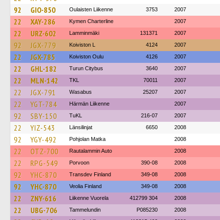
92
GIO-850
Oulaisten Liikenne
3753
2007
22
XAY-286
Kymen Charterline
2007
22
URZ-602
Lamminmäki
131371
2007
92
JGX-779
Koiviston L
4124
2007
22
JGX-785
Koiviston Oulu
4126
2007
22
GHL-182
Turun Citybus
3640
2007
22
MLN-142
TKL
70011
2007
22
JGX-791
Wasabus
25207
2007
22
YGT-784
Härmän Liikenne
2007
92
SBY-150
TuKL
216-07
2007
22
YIZ-543
Länsilinjat
6650
2008
92
YGY-492
Pohjolan Matka
2008
22
OTZ-700
Rautalammin Auto
2008
22
RPG-549
Porvoon
390-08
2008
92
YHC-870
Transdev Finland
349-08
2008
92
YHC-870
Veolia Finland
349-08
2008
22
ZNY-616
Liikenne Vuorela
412799 304
2008
22
UBG-706
Tammelundin
P085230
2008