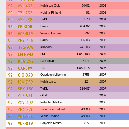
92
VVJ-452
Koiviston Oulu
430-01
2001
99
EZI-737
Nobina Finland
91
2001
99
AYS-999
TuKL
8578
2001
99
CFJ-800
Paunu
484-02
2002
99
VCF-899
Vainion Liikenne
9797
2003
92
YEY-766
Paunu
606-03
2003
99
TEG-979
Kuopion
741-03
2003
92
EMT-942
LSL
P040198
2004
92
KBG-292
Länsilinjat
3471
2006
99
OXI-689
TKL
P060918
2006
92
GIO-850
Oulaisten Liikenne
3753
2007
92
JGX-779
Koiviston L
4124
2007
92
SBY-150
TuKL
216-07
2007
99
YJP-581
OTP
2007
92
YGY-492
Pohjolan Matka
2008
92
YHC-870
Transdev Finland
349-08
2008
92
YHC-870
Veolia Finland
349-08
2008
99
YOR-839
Pohjolan Matka
6877
2009