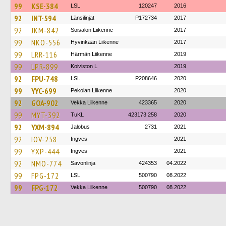
99
KSE-384
LSL
120247
2016
92
INT-594
Länsilinjat
P172734
2017
92
JKM-842
Soisalon Liikenne
2017
99
NKO-556
Hyvinkään Liikenne
2017
99
LRR-116
Härmän Liikenne
2019
99
LPR-899
Koiviston L
2019
92
FPU-748
LSL
P208646
2020
99
YYC-699
Pekolan Liikenne
2020
92
GOA-902
Vekka Liikenne
423365
2020
99
MYT-392
TuKL
423173 258
2020
92
YXM-894
Jalobus
2731
2021
92
IOV-258
Ingves
2021
99
YXP-444
Ingves
2021
92
NMO-774
Savonlinja
424353
04.2022
99
FPG-172
LSL
500790
08.2022
99
FPG-172
Vekka Liikenne
500790
08.2022