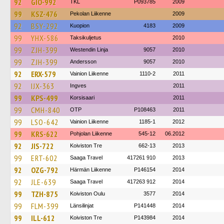
92
GIO-992
TKL
P093785
2009
99
KSZ-476
Pekolan Liikenne
2009
92
BSY-292
Kuopion
4183
2009
99
YHX-586
Taksikuljetus
2010
99
ZJH-399
Westendin Linja
9057
2010
99
ZJH-399
Andersson
9057
2010
92
ERX-579
Vainion Liikenne
1110-2
2011
92
IJX-363
Ingves
2011
99
KPS-499
Korsisaari
2011
99
CMH-840
OTP
P108463
2011
99
LSO-642
Vainion Liikenne
1185-1
2012
99
KRS-622
Pohjolan Liikenne
545-12
06.2012
92
JIS-722
Koiviston Tre
662-13
2013
99
ERT-602
Saaga Travel
417261 910
2013
92
OZG-792
Härmän Liikenne
P146154
2014
92
JLE-639
Saaga Travel
417263 912
2014
99
TZH-875
Koiviston Oulu
3577
2014
99
FLM-399
Länsilinjat
P141448
2014
99
ILL-612
Koiviston Tre
P143984
2014