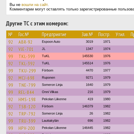
Вы не
вошли на сайт
.
Комментарии могут оставлять только зарегистрированные пользов
Другие ТС с этим номером:
№
Гос.№
Предприятие
Зав.№
Постр.
Утил.
П
92
ABR-92
Espoon Auto
3019
1971
92
VJE-701
JL
1347
1974
99
TKL-399
TuKL
145530
1976
92
TKL-392
TuKL
145514
1976
99
TKU-299
Förbom
4470
1977
92
MCJ-698
Ruponen
9271
1979
99
TNE-799
Someron Linja
1640
1979
99
REL-844
Onni Vilkas
216
1979
92
HMS-198
Pekolan Liikenne
419
1980
92
TSB-120
Förbom
146379
1982
92
TRP-792
Someron Linja
26
1982
99
TRU-399
Lauttakylän
696
1982
99
HPV-200
Pekolan Liikenne
146445
1982