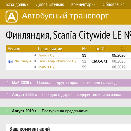
База данных
Дополнительно
Комментарии
Обновления
Автобусный транспорт
Финляндия, Scania Citywide LE 
Регион
Предприятие
№
Гос.№
С...
99
05.2026
Jalobus Oy
92
CMX-671
08.2025
Финляндия
Turun Kaupunkiliikenne Oy
99
08.2019
Jalobus Oy
↑
Май 2026 г.
Передан в другое предприятие или на завод
↑
Август 2025 г.
Передан в другое предприятие или на завод
↑
Август 2019 г.
Поступил на предприятие
Ваш комментарий