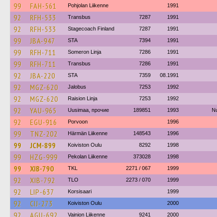
99
FAH-561
Pohjolan Liikenne
1991
92
RFH-533
Transbus
7287
1991
92
RFH-533
Stagecoach Finland
7287
1991
99
JBA-947
STA
7394
1991
99
RFH-711
Someron Linja
7286
1991
99
RFH-711
Transbus
7286
1991
92
JBA-220
STA
7359
08.1991
92
MGZ-620
Jalobus
7253
1992
92
MGZ-620
Raision Linja
7253
1992
92
YAU-965
Uusimaa, прочие
189851
1993
Nu
92
EGU-916
Porvoon
1996
99
TNZ-202
Härmän Liikenne
148543
1996
99
JCM-899
Koiviston Oulu
8292
1998
99
HZG-999
Pekolan Liikenne
373028
1998
99
XIB-790
TKL
2271 / 067
1999
92
XIB-792
TLO
2273 / 070
1999
92
LIP-637
Korsisaari
1999
92
CIJ-273
Koiviston Oulu
2000
92
AGU-692
Vainion Liikenne
9241
2000