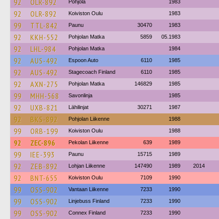
92
OLR-892
Pohjola
1983
92
OLR-892
Koiviston Oulu
1983
99
TTL-842
Paunu
30470
1983
92
KKH-552
Pohjolan Matka
5859
05.1983
92
LHL-984
Pohjolan Matka
1984
92
AUS-492
Espoon Auto
6110
1985
92
AUS-492
Stagecoach Finland
6110
1985
92
AXN-275
Pohjolan Matka
146829
1985
99
MHH-568
Savonlinja
1985
92
UXB-821
Lähilinjat
30271
1987
92
BKS-892
Pohjolan Liikenne
1988
99
ORB-199
Koiviston Oulu
1988
92
ZEC-896
Pekolan Liikenne
639
1989
99
IEE-393
Paunu
15715
1989
92
ZEB-892
Lohjan Liikenne
147490
1989
2014
92
BNT-655
Koiviston Oulu
7109
1990
99
OSS-902
Vantaan Liikenne
7233
1990
99
OSS-902
Linjebuss Finland
7233
1990
99
OSS-902
Connex Finland
7233
1990