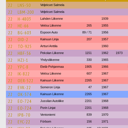
22
LNS-50
Veljekset Salmela
22
LBM-200
Veljekset Salmela
22
H-4803
Lahden Liikenne
1939
22
HE-66
Vekka Liikenne
265
1955
22
BG-603
Espoon Auto
89 / 71
1956
22
OID-2
Kainuun Linja
207
1957
22
TÖ-925
Artturi Anttila
1960
22
HBF-56
Pekolan Liikenne
1151
1962
1973
22
HZJ-1
Yhdysliikenne
330
1965
22
YPC-8
Etelä-Pohjanmaa
1905
1966
22
IK-822
Vekka Liikenne
607
1967
22
OER-522
Kainuun Liikenne
2265
1967
22
EVK-22
Someron Linja
47
1967
22
OK-574
Kainuun Liikenne
2265
1967
22
EO-724
Jussilan Autoliike
2201
1968
22
EO-724
Porin Linjat
2201
1968
22
IPB-70
Ventoniemi
839
1970
22
EYC-22
Förbom
156
1971