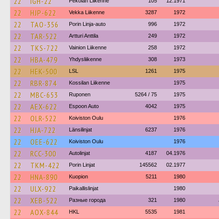
22
IGH-22
Pekolan Liikenne
105
12.1971
22
HJP-622
Vekka Liikenne
3287
1972
22
TAO-356
Porin Linja-auto
996
1972
22
TAR-522
Artturi Anttila
249
1972
22
TKS-722
Vainion Liikenne
258
1972
22
HBA-479
Yhdysliikenne
308
1973
22
HEK-500
LSL
1261
1975
22
RBR-874
Kossilan Liikenne
1975
22
MBC-653
Ruponen
5264 / 75
1975
22
AEX-622
Espoon Auto
4042
1975
22
OLR-522
Koiviston Oulu
1976
22
HJA-722
Länsilinjat
6237
1976
22
OEE-622
Koiviston Oulu
1976
22
RCC-300
Autolinjat
4187
04.1976
22
TKM-422
Porin Linjat
145562
02.1977
22
HNA-890
Kuopion
5211
1980
22
ULX-922
Paikallislinjat
1980
22
XEB-522
Разные города
321
1980
22
AOX-844
HKL
5535
1981