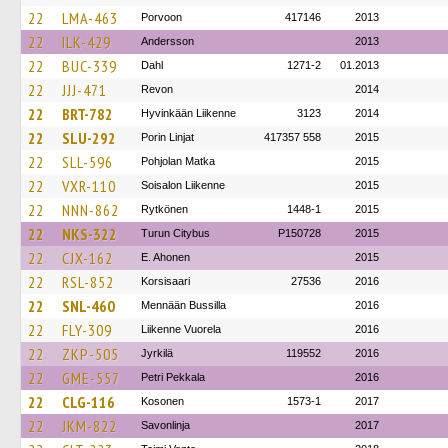
22
LMA-463
Porvoon
417146
2013
22
ILK-429
Andersson
2013
22
BUC-339
Dahl
1271-2
01.2013
22
JJJ-471
Revon
2014
22
BRT-782
Hyvinkään Liikenne
3123
2014
22
SLU-292
Porin Linjat
417357 558
2015
22
SLL-596
Pohjolan Matka
2015
22
VXR-110
Soisalon Liikenne
2015
22
NNN-862
Rytkönen
1448-1
2015
22
NKS-322
Turun Citybus
P150728
2015
22
CJX-162
E. Ahonen
2015
22
RSL-852
Korsisaari
27536
2016
22
SNL-460
Mennään Bussilla
2016
22
FLY-309
Liikenne Vuorela
2016
22
ZKP-505
Jyrkilä
119552
2016
22
GME-557
Petri Pekkala
2016
22
CLG-116
Kosonen
1573-1
2017
22
JKM-822
Savonlinja
2017