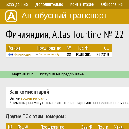
База данных
Дополнительно
Комментарии
Обновления
Автобусный транспорт
Финляндия, Altas Tourline № 22
Регион
Предприятие
№
Гос.№
С...
Ventoniemi Oy
22
RUE-381
03.2019
Финляндия
↑
Март 2019 г.
Поступил на предприятие
Ваш комментарий
Вы не
вошли на сайт
.
Комментарии могут оставлять только зарегистрированные пользов
Другие ТС с этим номером:
№
Гос.№
Предприятие
Зав.№
Постр.
Утил.