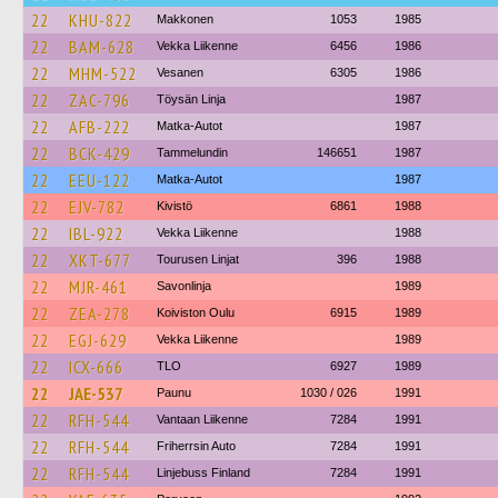
22
KHU-822
Makkonen
1053
1985
22
BAM-628
Vekka Liikenne
6456
1986
22
MHM-522
Vesanen
6305
1986
22
ZAC-796
Töysän Linja
1987
22
AFB-222
Matka-Autot
1987
22
BCK-429
Tammelundin
146651
1987
22
EEU-122
Matka-Autot
1987
22
EJV-782
Kivistö
6861
1988
22
IBL-922
Vekka Liikenne
1988
22
XKT-677
Tourusen Linjat
396
1988
22
MJR-461
Savonlinja
1989
22
ZEA-278
Koiviston Oulu
6915
1989
22
EGJ-629
Vekka Liikenne
1989
22
ICX-666
TLO
6927
1989
22
JAE-537
Paunu
1030 / 026
1991
22
RFH-544
Vantaan Liikenne
7284
1991
22
RFH-544
Friherrsin Auto
7284
1991
22
RFH-544
Linjebuss Finland
7284
1991