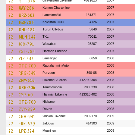
22
RTT-378
Oravaisten Liikenne
P071623
2007
22
XAY-286
Kymen Charterline
2007
22
URZ-602
Lamminmäki
131371
2007
22
JGX-785
Koiviston Oulu
4126
2007
22
GHL-182
Turun Citybus
3640
2007
22
MLN-142
TKL
70011
2007
22
JGX-791
Wasabus
25207
2007
22
YGT-784
Härmän Liikenne
2007
22
YIZ-543
Länsilinjat
6650
2008
22
OTZ-700
Rautalammin Auto
2008
22
RPG-549
Porvoon
390-08
2008
22
ZNY-616
Liikenne Vuorela
412799 304
2008
22
UBG-706
Tammelundin
P085230
2008
22
CYP-60
Härmän Liikenne
413315 402
2008
22
OTZ-700
Niskanen
2008
22
ZVY-859
Revon
2008
22
CNH-941
Vainion Liikenne
P092170
2009
22
ERK-529
Jalobus
414303
2009
22
LPZ-524
Muurinen
2009