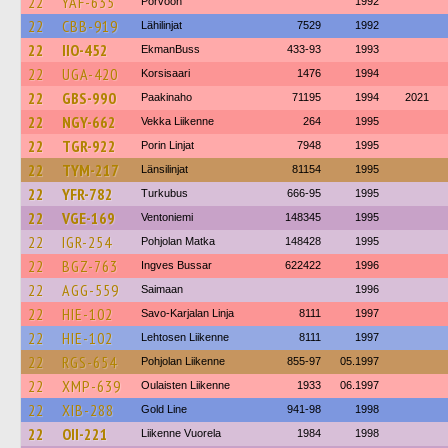
22
YAF-635
Porvoon
1992
22
CBB-919
Lähilinjat
7529
1992
22
IIO-452
EkmanBuss
433-93
1993
22
UGA-420
Korsisaari
1476
1994
22
GBS-990
Paakinaho
71195
1994
2021
22
NGY-662
Vekka Liikenne
264
1995
22
TGR-922
Porin Linjat
7948
1995
22
TYM-217
Länsilinjat
81154
1995
22
YFR-782
Turkubus
666-95
1995
22
VGE-169
Ventoniemi
148345
1995
22
IGR-254
Pohjolan Matka
148428
1995
22
BGZ-763
Ingves Bussar
622422
1996
22
AGG-559
Saimaan
1996
22
HIE-102
Savo-Karjalan Linja
8111
1997
22
HIE-102
Lehtosen Liikenne
8111
1997
22
RGS-654
Pohjolan Liikenne
855-97
05.1997
22
XMP-639
Oulaisten Liikenne
1933
06.1997
22
XIB-288
Gold Line
941-98
1998
22
OII-221
Liikenne Vuorela
1984
1998