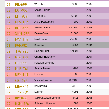
22
FJL-699
Wasabus
9586
2002
22
ECF-952
Veolia Finland
2002
22
LTF-939
Turkubus
565-02
2002
22
GES-187
A & J Hautamäki
200
2002
22
RRE-822
Vaasan Paika
C-1255
04.2002
22
XMN-232
EkmanBuss
151063
2003
22
EVZ-816
Makkonen
752-03
2003
22
FGI-582
Koiviston L
6054
2004
22
TPG-796
Reissu Ruoti
821-04
2004
22
MJZ-459
Charter Hekkanen
2004
22
FIC-863
Pekolan Liikenne
2004
22
MLB-761
Saaga Travel
9994
2004
22
UPY-103
Porvoon
915-05
2005
22
CJC-467
Vainion Liikenne
852406
2005
22
ENA-744
Koivuranta
3415
2006
22
TZY-793
Laitinen
6091
2006
22
IKY-822
Valkeakosken Liikenn
3411
2006
22
BSM-326
Soisalon Liikenne
2684
2006