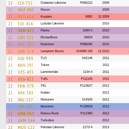
22
CLV-752
Oulaisten Liikenne
P090222
2009
22
HHZ-995
Revon
2009
22
HKY-684
Kuopion
6882
11.2009
22
FJO-414
Lyttylän Liikenne
2010
22
SKM-822
Paunu
1084-2
2010
22
LOH-322
EkmanBuss
34834
2010
22
BXC-207
Rytkönen
P088295
2010
22
ENA-574
Lampinen Buses
415688 199
12.2010
22
GJU-939
TLO
542146
2011
22
NHV-297
Tokee
2011
22
VZS-435
Lamminmäki
1134-4
2011
22
UCG-822
TuKL
P111105
2011
22
FKN-379
TKL
P123627
2012
22
JMX-303
Kutilan
2012
22
JNU-227
Niskanen
519326
2012
22
IMB-445
Muurinen
P128829
2012
22
GMK-965
Reissu Ruoti
P112380
2012
22
GKM-344
Turkubus
2012
22
MOS-122
Pekolan Liikenne
1273-4
2013