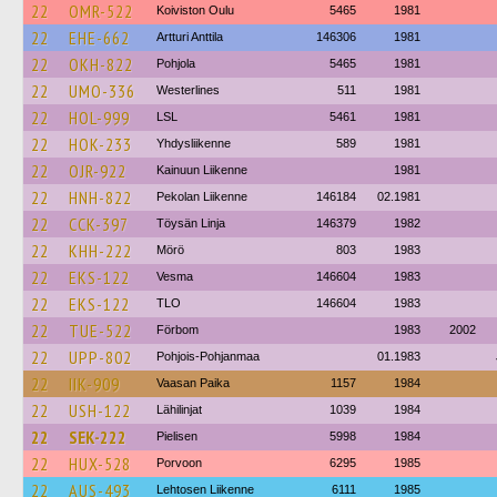
22
OMR-522
Koiviston Oulu
5465
1981
22
EHE-662
Artturi Anttila
146306
1981
22
OKH-822
Pohjola
5465
1981
22
UMO-336
Westerlines
511
1981
22
HOL-999
LSL
5461
1981
22
HOK-233
Yhdysliikenne
589
1981
22
OJR-922
Kainuun Liikenne
1981
22
HNH-822
Pekolan Liikenne
146184
02.1981
22
CCK-397
Töysän Linja
146379
1982
22
KHH-222
Mörö
803
1983
22
EKS-122
Vesma
146604
1983
22
EKS-122
TLO
146604
1983
22
TUE-522
Förbom
1983
2002
22
UPP-802
Pohjois-Pohjanmaa
01.1983
22
IIK-909
Vaasan Paika
1157
1984
22
USH-122
Lähilinjat
1039
1984
22
SEK-222
Pielisen
5998
1984
22
HUX-528
Porvoon
6295
1985
22
AUS-493
Lehtosen Liikenne
6111
1985