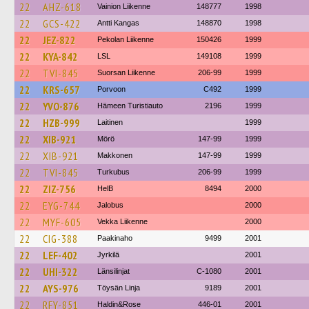
22
AHZ-618
Vainion Liikenne
148777
1998
22
GCS-422
Antti Kangas
148870
1998
22
JEZ-822
Pekolan Liikenne
150426
1999
22
KYA-842
LSL
149108
1999
22
TVI-845
Suorsan Liikenne
206-99
1999
22
KRS-657
Porvoon
C492
1999
22
YVO-876
Hämeen Turistiauto
2196
1999
22
HZB-999
Laitinen
1999
22
XIB-921
Mörö
147-99
1999
22
XIB-921
Makkonen
147-99
1999
22
TVI-845
Turkubus
206-99
1999
22
ZIZ-756
HelB
8494
2000
22
EYG-744
Jalobus
2000
22
MYF-605
Vekka Liikenne
2000
22
CIG-388
Paakinaho
9499
2001
22
LEF-402
Jyrkilä
2001
22
UHI-322
Länsilinjat
C-1080
2001
22
AYS-976
Töysän Linja
9189
2001
22
RFY-851
Haldin&Rose
446-01
2001