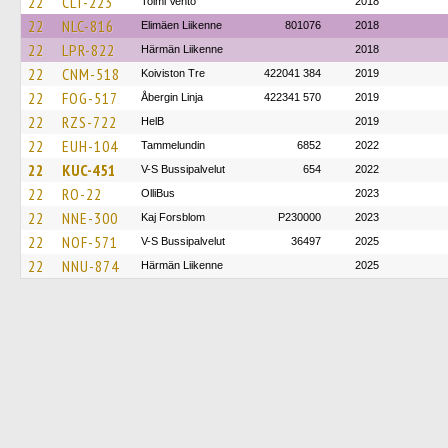
22
CLT-223
Toimi Vento
2018
22
NLC-816
Elimäen Liikenne
801076
2018
22
LPR-822
Härmän Liikenne
2018
22
CNM-518
Koiviston Tre
422041 384
2019
22
FOG-517
Åbergin Linja
422341 570
2019
22
RZS-722
HelB
2019
22
EUH-104
Tammelundin
6852
2022
22
KUC-451
V-S Bussipalvelut
654
2022
22
RO-22
OlliBus
2023
22
NNE-300
Kaj Forsblom
P230000
2023
22
NOF-571
V-S Bussipalvelut
36497
2025
22
NNU-874
Härmän Liikenne
2025