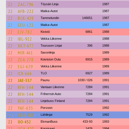
22
ZAC-796
Töysän Linja
1987
22
AFB-222
Matka-Autot
1987
22
BCK-429
Tammelundin
146651
1987
22
EEU-122
Matka-Autot
1987
22
EJV-782
Kivistö
6861
1988
22
IBL-922
Vekka Liikenne
1988
22
XKT-677
Tourusen Linjat
396
1988
22
MJR-461
Savonlinja
1989
22
ZEA-278
Koiviston Oulu
6915
1989
22
EGJ-629
Vekka Liikenne
1989
22
ICX-666
TLO
6927
1989
22
JAE-537
Paunu
1030 / 026
1991
22
RFH-544
Vantaan Liikenne
7284
1991
22
RFH-544
Friherrsin Auto
7284
1991
22
RFH-544
Linjebuss Finland
7284
1991
22
YAF-635
Porvoon
1992
22
CBB-919
Lähilinjat
7529
1992
22
IIO-452
EkmanBuss
433-93
1993
22
UGA-420
Korsisaari
1476
1994