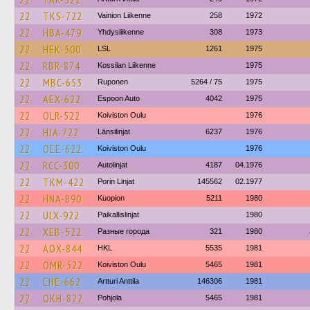
22
TKS-722
Vainion Liikenne
258
1972
22
HBA-479
Yhdysliikenne
308
1973
22
HEK-500
LSL
1261
1975
22
RBR-874
Kossilan Liikenne
1975
22
MBC-653
Ruponen
5264 / 75
1975
22
AEX-622
Espoon Auto
4042
1975
22
OLR-522
Koiviston Oulu
1976
22
HJA-722
Länsilinjat
6237
1976
22
OEE-622
Koiviston Oulu
1976
22
RCC-300
Autolinjat
4187
04.1976
22
TKM-422
Porin Linjat
145562
02.1977
22
HNA-890
Kuopion
5211
1980
22
ULX-922
Paikallislinjat
1980
22
XEB-522
Разные города
321
1980
22
AOX-844
HKL
5535
1981
22
OMR-522
Koiviston Oulu
5465
1981
22
EHE-662
Artturi Anttila
146306
1981
22
OKH-822
Pohjola
5465
1981