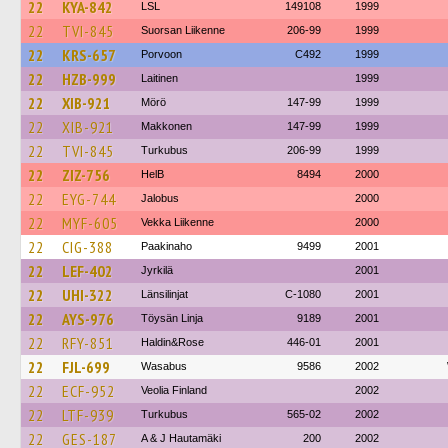
22
KYA-842
LSL
149108
1999
22
TVI-845
Suorsan Liikenne
206-99
1999
22
KRS-657
Porvoon
C492
1999
22
HZB-999
Laitinen
1999
22
XIB-921
Mörö
147-99
1999
22
XIB-921
Makkonen
147-99
1999
22
TVI-845
Turkubus
206-99
1999
22
ZIZ-756
HelB
8494
2000
22
EYG-744
Jalobus
2000
22
MYF-605
Vekka Liikenne
2000
22
CIG-388
Paakinaho
9499
2001
22
LEF-402
Jyrkilä
2001
22
UHI-322
Länsilinjat
C-1080
2001
22
AYS-976
Töysän Linja
9189
2001
22
RFY-851
Haldin&Rose
446-01
2001
22
FJL-699
Wasabus
9586
2002
22
ECF-952
Veolia Finland
2002
22
LTF-939
Turkubus
565-02
2002
22
GES-187
A & J Hautamäki
200
2002