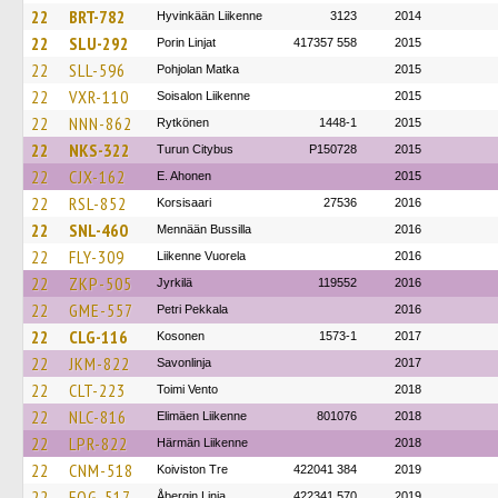
22
BRT-782
Hyvinkään Liikenne
3123
2014
22
SLU-292
Porin Linjat
417357 558
2015
22
SLL-596
Pohjolan Matka
2015
22
VXR-110
Soisalon Liikenne
2015
22
NNN-862
Rytkönen
1448-1
2015
22
NKS-322
Turun Citybus
P150728
2015
22
CJX-162
E. Ahonen
2015
22
RSL-852
Korsisaari
27536
2016
22
SNL-460
Mennään Bussilla
2016
22
FLY-309
Liikenne Vuorela
2016
22
ZKP-505
Jyrkilä
119552
2016
22
GME-557
Petri Pekkala
2016
22
CLG-116
Kosonen
1573-1
2017
22
JKM-822
Savonlinja
2017
22
CLT-223
Toimi Vento
2018
22
NLC-816
Elimäen Liikenne
801076
2018
22
LPR-822
Härmän Liikenne
2018
22
CNM-518
Koiviston Tre
422041 384
2019
22
FOG-517
Åbergin Linja
422341 570
2019