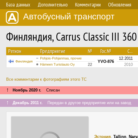
База данных
Дополнительно
Комментарии
Обновления
Автобусный транспорт
Финляндия, Carrus Classic III 3
Регион
Предприятие
№
Гос.№
С...
12.2011
Pohjois-Pohjanmaa, прочие
YVO-876
Финляндия
22
2010
Hämeen Turistiauto Oy
Все комментарии к фотографиям этого ТС
↑
Ноябрь 2020 г.
Списан
↑
Декабрь 2011 г.
Передан в другое предприятие или на завод
Эстония
,
Tallinn
,
Narv