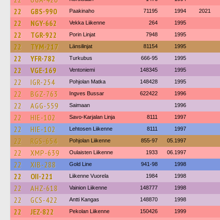
22
GBS-990
Paakinaho
71195
1994
2021
22
NGY-662
Vekka Liikenne
264
1995
22
TGR-922
Porin Linjat
7948
1995
22
TYM-217
Länsilinjat
81154
1995
22
YFR-782
Turkubus
666-95
1995
22
VGE-169
Ventoniemi
148345
1995
22
IGR-254
Pohjolan Matka
148428
1995
22
BGZ-763
Ingves Bussar
622422
1996
22
AGG-559
Saimaan
1996
22
HIE-102
Savo-Karjalan Linja
8111
1997
22
HIE-102
Lehtosen Liikenne
8111
1997
22
RGS-654
Pohjolan Liikenne
855-97
05.1997
22
XMP-639
Oulaisten Liikenne
1933
06.1997
22
XIB-288
Gold Line
941-98
1998
22
OII-221
Liikenne Vuorela
1984
1998
22
AHZ-618
Vainion Liikenne
148777
1998
22
GCS-422
Antti Kangas
148870
1998
22
JEZ-822
Pekolan Liikenne
150426
1999