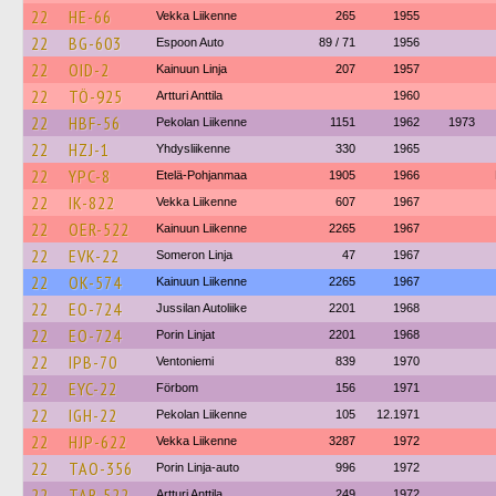
22
HE-66
Vekka Liikenne
265
1955
22
BG-603
Espoon Auto
89 / 71
1956
22
OID-2
Kainuun Linja
207
1957
22
TÖ-925
Artturi Anttila
1960
22
HBF-56
Pekolan Liikenne
1151
1962
1973
22
HZJ-1
Yhdysliikenne
330
1965
22
YPC-8
Etelä-Pohjanmaa
1905
1966
22
IK-822
Vekka Liikenne
607
1967
22
OER-522
Kainuun Liikenne
2265
1967
22
EVK-22
Someron Linja
47
1967
22
OK-574
Kainuun Liikenne
2265
1967
22
EO-724
Jussilan Autoliike
2201
1968
22
EO-724
Porin Linjat
2201
1968
22
IPB-70
Ventoniemi
839
1970
22
EYC-22
Förbom
156
1971
22
IGH-22
Pekolan Liikenne
105
12.1971
22
HJP-622
Vekka Liikenne
3287
1972
22
TAO-356
Porin Linja-auto
996
1972
22
TAR-522
Artturi Anttila
249
1972