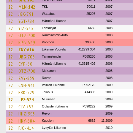
22
MLN-142
TKL
70011
2007
22
JGX-791
Wasabus
25207
2007
22
YGT-784
Härmän Liikenne
2007
22
YIZ-543
Länsilinjat
6650
2008
22
OTZ-700
Rautalammin Auto
2008
22
RPG-549
Porvoon
390-08
2008
22
ZNY-616
Liikenne Vuorela
412799 304
2008
22
UBG-706
Tammelundin
P085230
2008
22
CYP-60
Härmän Liikenne
413315 402
2008
22
OTZ-700
Niskanen
2008
22
ZVY-859
Revon
2008
22
CNH-941
Vainion Liikenne
P092170
2009
22
ERK-529
Jalobus
414303
2009
22
LPZ-524
Muurinen
2009
22
CLV-752
Oulaisten Liikenne
P090222
2009
22
HHZ-995
Revon
2009
22
HKY-684
Kuopion
6882
11.2009
22
FJO-414
Lyttylän Liikenne
2010