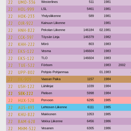
22
UMO-336
Westerlines
511
1981
22
HOL-999
LSL
5461
1981
22
HOK-233
Yhdysliikenne
589
1981
22
OJR-922
Kainuun Liikenne
1981
22
HNH-822
Pekolan Liikenne
146184
02.1981
22
CCK-397
Töysän Linja
146379
1982
22
KHH-222
Mörö
803
1983
22
EKS-122
Vesma
146604
1983
22
EKS-122
TLO
146604
1983
22
TUE-522
Förbom
1983
2002
22
UPP-802
Pohjois-Pohjanmaa
01.1983
22
IIK-909
Vaasan Paika
1157
1984
22
USH-122
Lähilinjat
1039
1984
22
SEK-222
Pielisen
5998
1984
22
HUX-528
Porvoon
6295
1985
22
AUS-493
Lehtosen Liikenne
6111
1985
22
KHU-822
Makkonen
1053
1985
22
BAM-628
Vekka Liikenne
6456
1986
22
MHM-522
Vesanen
6305
1986