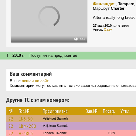
Финляндия
,
Tampere
Маршрут
Charter
After a really long break
27 мая 2010 г., четверг
Автор:
Ozzy
444
↑
2010 г.
Поступил на предприятие
Ваш комментарий
Вы не
вошли на сайт
.
Комментарии могут оставлять только зарегистрированные пользов
Другие ТС с этим номером:
№
Гос.№
Предприятие
Зав.№
Постр.
Утил.
22
LNS-50
Veljekset Salmela
22
LBM-200
Veljekset Salmela
22
H-4803
Lahden Liikenne
1939