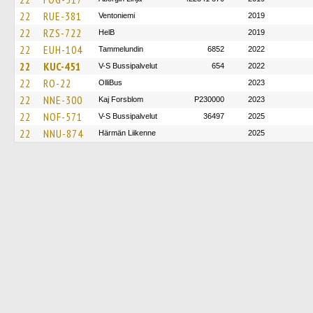
22
RUE-381
Ventoniemi
2019
22
RZS-722
HelB
2019
22
EUH-104
Tammelundin
6852
2022
22
KUC-451
V-S Bussipalvelut
654
2022
22
RO-22
OlliBus
2023
22
NNE-300
Kaj Forsblom
P230000
2023
22
NOF-571
V-S Bussipalvelut
36497
2025
22
NNU-874
Härmän Liikenne
2025