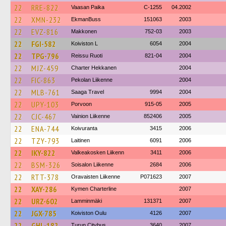
22
RRE-822
Vaasan Paika
C-1255
04.2002
22
XMN-232
EkmanBuss
151063
2003
22
EVZ-816
Makkonen
752-03
2003
22
FGI-582
Koiviston L
6054
2004
22
TPG-796
Reissu Ruoti
821-04
2004
22
MJZ-459
Charter Hekkanen
2004
22
FIC-863
Pekolan Liikenne
2004
22
MLB-761
Saaga Travel
9994
2004
22
UPY-103
Porvoon
915-05
2005
22
CJC-467
Vainion Liikenne
852406
2005
22
ENA-744
Koivuranta
3415
2006
22
TZY-793
Laitinen
6091
2006
22
IKY-822
Valkeakosken Liikenn
3411
2006
22
BSM-326
Soisalon Liikenne
2684
2006
22
RTT-378
Oravaisten Liikenne
P071623
2007
22
XAY-286
Kymen Charterline
2007
22
URZ-602
Lamminmäki
131371
2007
22
JGX-785
Koiviston Oulu
4126
2007
22
GHL-182
Turun Citybus
3640
2007