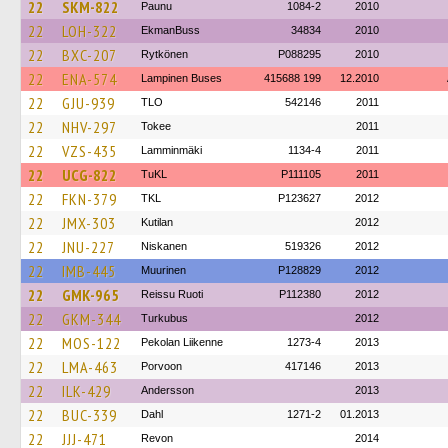
22
SKM-822
Paunu
1084-2
2010
22
LOH-322
EkmanBuss
34834
2010
22
BXC-207
Rytkönen
P088295
2010
22
ENA-574
Lampinen Buses
415688 199
12.2010
22
GJU-939
TLO
542146
2011
22
NHV-297
Tokee
2011
22
VZS-435
Lamminmäki
1134-4
2011
22
UCG-822
TuKL
P111105
2011
22
FKN-379
TKL
P123627
2012
22
JMX-303
Kutilan
2012
22
JNU-227
Niskanen
519326
2012
22
IMB-445
Muurinen
P128829
2012
22
GMK-965
Reissu Ruoti
P112380
2012
22
GKM-344
Turkubus
2012
22
MOS-122
Pekolan Liikenne
1273-4
2013
22
LMA-463
Porvoon
417146
2013
22
ILK-429
Andersson
2013
22
BUC-339
Dahl
1271-2
01.2013
22
JJJ-471
Revon
2014