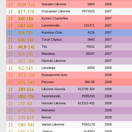
22
BSM-326
Soisalon Liikenne
2684
2006
22
RTT-378
Oravaisten Liikenne
P071623
2007
22
XAY-286
Kymen Charterline
2007
22
URZ-602
Lamminmäki
131371
2007
22
JGX-785
Koiviston Oulu
4126
2007
22
GHL-182
Turun Citybus
3640
2007
22
MLN-142
TKL
70011
2007
22
JGX-791
Wasabus
25207
2007
22
YGT-784
Härmän Liikenne
2007
22
YIZ-543
Länsilinjat
6650
2008
22
OTZ-700
Rautalammin Auto
2008
22
RPG-549
Porvoon
390-08
2008
22
ZNY-616
Liikenne Vuorela
412799 304
2008
22
UBG-706
Tammelundin
P085230
2008
22
CYP-60
Härmän Liikenne
413315 402
2008
22
OTZ-700
Niskanen
2008
22
ZVY-859
Revon
2008
22
CNH-941
Vainion Liikenne
P092170
2009
22
ERK-529
Jalobus
414303
2009