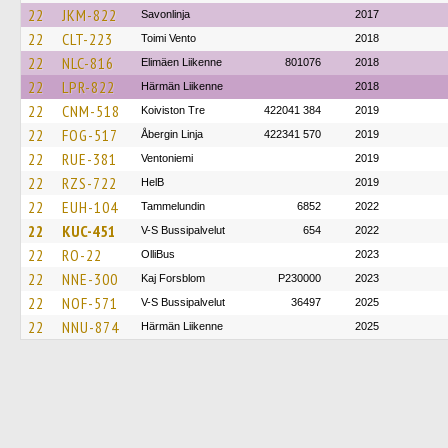
22
JKM-822
Savonlinja
2017
22
CLT-223
Toimi Vento
2018
22
NLC-816
Elimäen Liikenne
801076
2018
22
LPR-822
Härmän Liikenne
2018
22
CNM-518
Koiviston Tre
422041 384
2019
22
FOG-517
Åbergin Linja
422341 570
2019
22
RUE-381
Ventoniemi
2019
22
RZS-722
HelB
2019
22
EUH-104
Tammelundin
6852
2022
22
KUC-451
V-S Bussipalvelut
654
2022
22
RO-22
OlliBus
2023
22
NNE-300
Kaj Forsblom
P230000
2023
22
NOF-571
V-S Bussipalvelut
36497
2025
22
NNU-874
Härmän Liikenne
2025