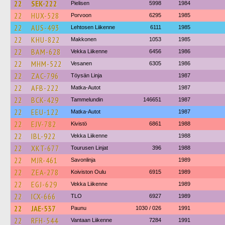
22
SEK-222
Pielisen
5998
1984
22
HUX-528
Porvoon
6295
1985
22
AUS-493
Lehtosen Liikenne
6111
1985
22
KHU-822
Makkonen
1053
1985
22
BAM-628
Vekka Liikenne
6456
1986
22
MHM-522
Vesanen
6305
1986
22
ZAC-796
Töysän Linja
1987
22
AFB-222
Matka-Autot
1987
22
BCK-429
Tammelundin
146651
1987
22
EEU-122
Matka-Autot
1987
22
EJV-782
Kivistö
6861
1988
22
IBL-922
Vekka Liikenne
1988
22
XKT-677
Tourusen Linjat
396
1988
22
MJR-461
Savonlinja
1989
22
ZEA-278
Koiviston Oulu
6915
1989
22
EGJ-629
Vekka Liikenne
1989
22
ICX-666
TLO
6927
1989
22
JAE-537
Paunu
1030 / 026
1991
22
RFH-544
Vantaan Liikenne
7284
1991