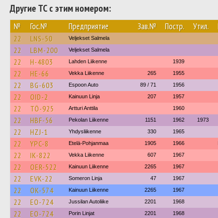
Другие ТС с этим номером:
№
Гос.№
Предприятие
Зав.№
Постр.
Утил.
22
LNS-50
Veljekset Salmela
22
LBM-200
Veljekset Salmela
22
H-4803
Lahden Liikenne
1939
22
HE-66
Vekka Liikenne
265
1955
22
BG-603
Espoon Auto
89 / 71
1956
22
OID-2
Kainuun Linja
207
1957
22
TÖ-925
Artturi Anttila
1960
22
HBF-56
Pekolan Liikenne
1151
1962
1973
22
HZJ-1
Yhdysliikenne
330
1965
22
YPC-8
Etelä-Pohjanmaa
1905
1966
22
IK-822
Vekka Liikenne
607
1967
22
OER-522
Kainuun Liikenne
2265
1967
22
EVK-22
Someron Linja
47
1967
22
OK-574
Kainuun Liikenne
2265
1967
22
EO-724
Jussilan Autoliike
2201
1968
22
EO-724
Porin Linjat
2201
1968