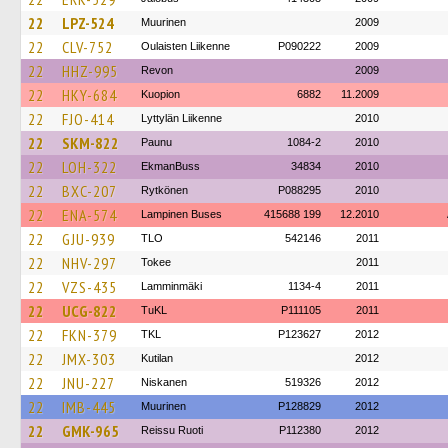
22
LPZ-524
Muurinen
2009
22
CLV-752
Oulaisten Liikenne
P090222
2009
22
HHZ-995
Revon
2009
22
HKY-684
Kuopion
6882
11.2009
22
FJO-414
Lyttylän Liikenne
2010
22
SKM-822
Paunu
1084-2
2010
22
LOH-322
EkmanBuss
34834
2010
22
BXC-207
Rytkönen
P088295
2010
22
ENA-574
Lampinen Buses
415688 199
12.2010
22
GJU-939
TLO
542146
2011
22
NHV-297
Tokee
2011
22
VZS-435
Lamminmäki
1134-4
2011
22
UCG-822
TuKL
P111105
2011
22
FKN-379
TKL
P123627
2012
22
JMX-303
Kutilan
2012
22
JNU-227
Niskanen
519326
2012
22
IMB-445
Muurinen
P128829
2012
22
GMK-965
Reissu Ruoti
P112380
2012