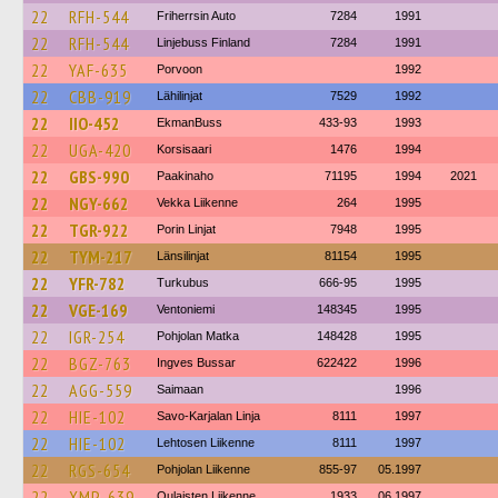
22
RFH-544
Friherrsin Auto
7284
1991
22
RFH-544
Linjebuss Finland
7284
1991
22
YAF-635
Porvoon
1992
22
CBB-919
Lähilinjat
7529
1992
22
IIO-452
EkmanBuss
433-93
1993
22
UGA-420
Korsisaari
1476
1994
22
GBS-990
Paakinaho
71195
1994
2021
22
NGY-662
Vekka Liikenne
264
1995
22
TGR-922
Porin Linjat
7948
1995
22
TYM-217
Länsilinjat
81154
1995
22
YFR-782
Turkubus
666-95
1995
22
VGE-169
Ventoniemi
148345
1995
22
IGR-254
Pohjolan Matka
148428
1995
22
BGZ-763
Ingves Bussar
622422
1996
22
AGG-559
Saimaan
1996
22
HIE-102
Savo-Karjalan Linja
8111
1997
22
HIE-102
Lehtosen Liikenne
8111
1997
22
RGS-654
Pohjolan Liikenne
855-97
05.1997
22
XMP-639
Oulaisten Liikenne
1933
06.1997