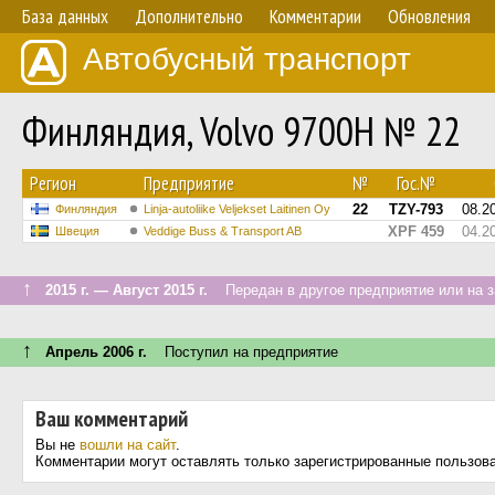
База данных
Дополнительно
Комментарии
Обновления
Автобусный транспорт
Финляндия, Volvo 9700H № 22
Регион
Предприятие
№
Гос.№
22
TZY-793
08.2
Финляндия
Linja-autoliike Veljekset Laitinen Oy
XPF 459
04.2
Швеция
Veddige Buss & Transport AB
↑
2015 г. — Август 2015 г.
Передан в другое предприятие или на з
↑
Апрель 2006 г.
Поступил на предприятие
Ваш комментарий
Вы не
вошли на сайт
.
Комментарии могут оставлять только зарегистрированные пользов