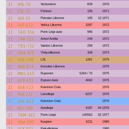
22
IPB-70
Ventoniemi
839
1970
22
EYC-22
Förbom
156
1971
22
IGH-22
Pekolan Liikenne
105
12.1971
22
HJP-622
Vekka Liikenne
3287
1972
22
TAO-356
Porin Linja-auto
996
1972
22
TAR-522
Artturi Anttila
249
1972
22
TKS-722
Vainion Liikenne
258
1972
22
HBA-479
Yhdysliikenne
308
1973
22
HEK-500
LSL
1261
1975
22
RBR-874
Kossilan Liikenne
1975
22
MBC-653
Ruponen
5264 / 75
1975
22
AEX-622
Espoon Auto
4042
1975
22
OLR-522
Koiviston Oulu
1976
22
HJA-722
Länsilinjat
6237
1976
22
OEE-622
Koiviston Oulu
1976
22
RCC-300
Autolinjat
4187
04.1976
22
TKM-422
Porin Linjat
145562
02.1977
22
HNA-890
Kuopion
5211
1980
22
ULX-922
Paikallislinjat
1980