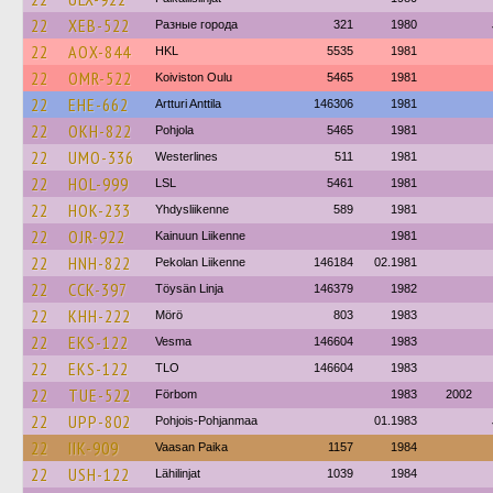
22
XEB-522
Разные города
321
1980
22
AOX-844
HKL
5535
1981
22
OMR-522
Koiviston Oulu
5465
1981
22
EHE-662
Artturi Anttila
146306
1981
22
OKH-822
Pohjola
5465
1981
22
UMO-336
Westerlines
511
1981
22
HOL-999
LSL
5461
1981
22
HOK-233
Yhdysliikenne
589
1981
22
OJR-922
Kainuun Liikenne
1981
22
HNH-822
Pekolan Liikenne
146184
02.1981
22
CCK-397
Töysän Linja
146379
1982
22
KHH-222
Mörö
803
1983
22
EKS-122
Vesma
146604
1983
22
EKS-122
TLO
146604
1983
22
TUE-522
Förbom
1983
2002
22
UPP-802
Pohjois-Pohjanmaa
01.1983
22
IIK-909
Vaasan Paika
1157
1984
22
USH-122
Lähilinjat
1039
1984