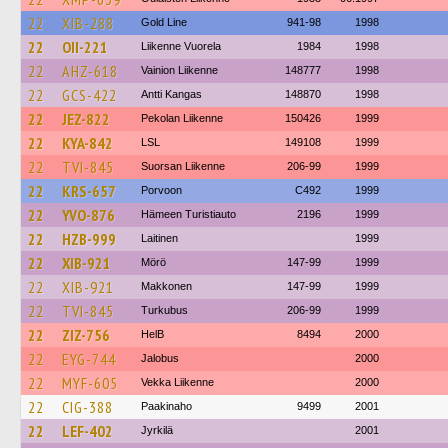
22
XIB-288
Gold Line
941-98
1998
22
OII-221
Liikenne Vuorela
1984
1998
22
AHZ-618
Vainion Liikenne
148777
1998
22
GCS-422
Antti Kangas
148870
1998
22
JEZ-822
Pekolan Liikenne
150426
1999
22
KYA-842
LSL
149108
1999
22
TVI-845
Suorsan Liikenne
206-99
1999
22
KRS-657
Porvoon
C492
1999
22
YVO-876
Hämeen Turistiauto
2196
1999
22
HZB-999
Laitinen
1999
22
XIB-921
Mörö
147-99
1999
22
XIB-921
Makkonen
147-99
1999
22
TVI-845
Turkubus
206-99
1999
22
ZIZ-756
HelB
8494
2000
22
EYG-744
Jalobus
2000
22
MYF-605
Vekka Liikenne
2000
22
CIG-388
Paakinaho
9499
2001
22
LEF-402
Jyrkilä
2001