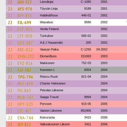
22
UHI-322
Länsilinjat
C-1080
2001
22
AYS-976
Töysän Linja
9189
2001
22
RFY-851
Haldin&Rose
446-01
2001
22
FJL-699
Wasabus
9586
2002
22
ECF-952
Veolia Finland
2002
22
LTF-939
Turkubus
565-02
2002
22
GES-187
A & J Hautamäki
200
2002
22
RRE-822
Vaasan Paika
C-1255
04.2002
22
XMN-232
EkmanBuss
151063
2003
22
EVZ-816
Makkonen
752-03
2003
22
FGI-582
Koiviston L
6054
2004
22
TPG-796
Reissu Ruoti
821-04
2004
22
MJZ-459
Charter Hekkanen
2004
22
FIC-863
Pekolan Liikenne
2004
22
MLB-761
Saaga Travel
9994
2004
22
UPY-103
Porvoon
915-05
2005
22
CJC-467
Vainion Liikenne
852406
2005
22
ENA-744
Koivuranta
3415
2006
22
IKY-822
Valkeakosken Liikenn
3411
2006