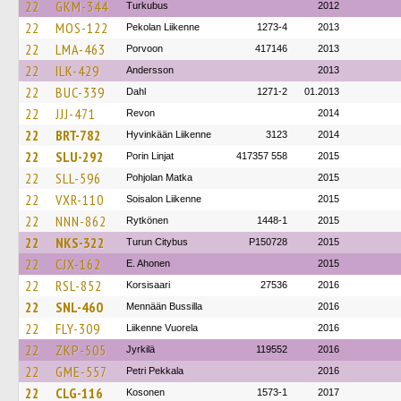
22
GKM-344
Turkubus
2012
22
MOS-122
Pekolan Liikenne
1273-4
2013
22
LMA-463
Porvoon
417146
2013
22
ILK-429
Andersson
2013
22
BUC-339
Dahl
1271-2
01.2013
22
JJJ-471
Revon
2014
22
BRT-782
Hyvinkään Liikenne
3123
2014
22
SLU-292
Porin Linjat
417357 558
2015
22
SLL-596
Pohjolan Matka
2015
22
VXR-110
Soisalon Liikenne
2015
22
NNN-862
Rytkönen
1448-1
2015
22
NKS-322
Turun Citybus
P150728
2015
22
CJX-162
E. Ahonen
2015
22
RSL-852
Korsisaari
27536
2016
22
SNL-460
Mennään Bussilla
2016
22
FLY-309
Liikenne Vuorela
2016
22
ZKP-505
Jyrkilä
119552
2016
22
GME-557
Petri Pekkala
2016
22
CLG-116
Kosonen
1573-1
2017