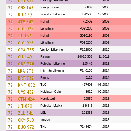
72
HMI-557
Helsingin Palveluauto
2007
72
CNX-165
Saaga Travel
6667
2008
72
RJI-179
Soisalon Liikenne
562-08
12.2008
72
ATY-542
Nyholm
712-09
2009
72
GIO-925
Länsilinjat
P093283
2009
72
JJL-167
Nyholm
S090190
2009
72
GIO-928
Länsilinjat
P093286
2009
72
GPA-333
Vainion Liikenne
P102900
2010
72
CIJ-149
Revon
416026 331
11.2011
72
GKB-328
Pohjolan Liikenne
1254-2
2012
72
LRA-272
Härmän Liikenne
P146130
2014
72
BRT-782
Paunu
3123
2014
72
KMT-882
TLO
417405
06.2014
72
UYS-482
Koiviston Oulu
3617
07.2014
72
CTM-424
Korsisaari
22859
2015
72
JJT-870
Pohjolan Matka
1465-3
2016
72
ZLL-341
LSL
121335
2016
72
CKY-310
Ingves
2017
72
BUO-972
TKL
P148474
2017