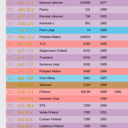
72
OHL-572
Kainuun Liikenne
145588
1977
72
HMC-872
Paunu
131
1980
72
HPC-512
Pekolan Liikenne
708
1982
72
TOB-172
Koiviston L
652
1982
72
TUJ-372
Porin Linjat
74
1983
72
VMH-172
Pohjolan Matka
146624
1983
72
AVJ-516
TLO
6180
1985
72
EAT-772
Stagecoach Finland
6242
1985
72
EAT-772
Transbus
6242
1985
72
EAT-772
Someron Linja
6242
1985
72
UVC-719
Pohjolan Matka
6480
1986
72
RML-900
Onni Vilkas
2061
1987
72
RNM-803
Saimaan
2194
1988
72
ELM-772
Förbom
160-88
1989
1996
72
EFM-931
Koiviston Oulu
1990
72
OSS-984
STA
7250
1990
72
JBA-814
Veolia Finland
7385
1991
72
JBA-814
Connex Finland
7385
1991
72
JBA-814
Linjebuss Finland
7385
1991