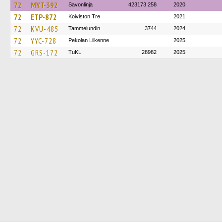
72
MYT-392
Savonlinja
423173 258
2020
72
ETP-872
Koiviston Tre
2021
72
KVU-485
Tammelundin
3744
2024
72
YYC-728
Pekolan Liikenne
2025
72
GRS-172
TuKL
28982
2025