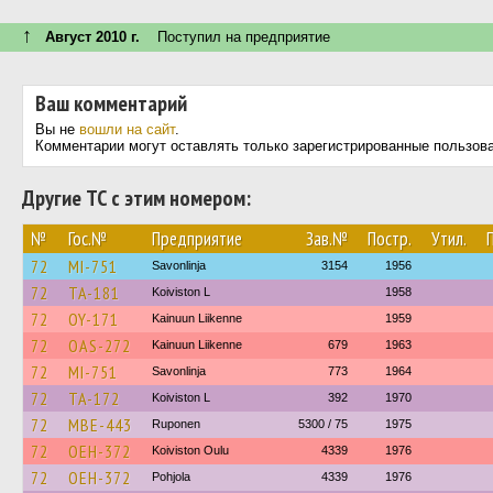
↑
Август 2010 г.
Поступил на предприятие
Ваш комментарий
Вы не
вошли на сайт
.
Комментарии могут оставлять только зарегистрированные пользов
Другие ТС с этим номером:
№
Гос.№
Предприятие
Зав.№
Постр.
Утил.
72
MI-751
Savonlinja
3154
1956
72
TA-181
Koiviston L
1958
72
OY-171
Kainuun Liikenne
1959
72
OAS-272
Kainuun Liikenne
679
1963
72
MI-751
Savonlinja
773
1964
72
TA-172
Koiviston L
392
1970
72
MBE-443
Ruponen
5300 / 75
1975
72
OEH-372
Koiviston Oulu
4339
1976
72
OEH-372
Pohjola
4339
1976