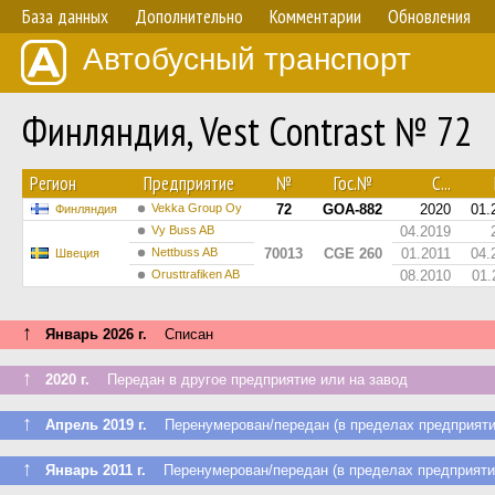
База данных
Дополнительно
Комментарии
Обновления
Автобусный транспорт
Финляндия, Vest Contrast № 72
Регион
Предприятие
№
Гос.№
С...
Vekka Group Oy
72
GOA-882
2020
01.
Финляндия
Vy Buss AB
04.2019
Nettbuss AB
70013
CGE 260
01.2011
04.
Швеция
Orusttrafiken AB
08.2010
01.
↑
Январь 2026 г.
Списан
↑
2020 г.
Передан в другое предприятие или на завод
↑
Апрель 2019 г.
Перенумерован/передан (в пределах предприяти
↑
Январь 2011 г.
Перенумерован/передан (в пределах предприяти