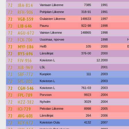
72
JBA-814
Vantaan Liikenne
7385
1991
72
RFH-906
Pohjolan Liikenne
318-91
1991
72
VGB-359
Oulaisten Liikenne
148633
1997
72
LIB-646
Paunu
922-98
1998
72
AGU-672
Vainion Liikenne
148865
1998
72
FCX-706
Uusimaa, прочие
1998
H
72
MYF-186
HelB
105
2000
E
72
BYS-696
Länsilinjat
376-00
2000
72
FJV-956
Koiviston L
12.2000
72
XIB-969
LSL
2001
72
SRF-772
Kuopion
111
2003
72
SYL-202
Koiviston L
2003
72
CGH-346
Koiviston L
761-03
2003
72
FPL-789
Porvoon
9923
2004
72
HZZ-382
Nyholm
3029
2004
72
ICI-729
Pekolan Liikenne
8998
2005
72
AVG-601
Länsilinjat
264
2006
72
XEY-672
Koiviston Oulu
4132
2007