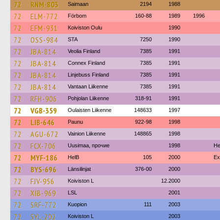
72
RNM-803
Saimaan
2194
1988
72
ELM-772
Förbom
160-88
1989
1996
72
EFM-931
Koiviston Oulu
1990
72
OSS-984
STA
7250
1990
72
JBA-814
Veolia Finland
7385
1991
72
JBA-814
Connex Finland
7385
1991
72
JBA-814
Linjebuss Finland
7385
1991
72
JBA-814
Vantaan Liikenne
7385
1991
72
RFH-906
Pohjolan Liikenne
318-91
1991
72
VGB-359
Oulaisten Liikenne
148633
1997
72
LIB-646
Paunu
922-98
1998
72
AGU-672
Vainion Liikenne
148865
1998
72
FCX-706
Uusimaa, прочие
1998
He
72
MYF-186
HelB
105
2000
Ex
72
BYS-696
Länsilinjat
376-00
2000
72
FJV-956
Koiviston L
12.2000
72
XIB-969
LSL
2001
72
SRF-772
Kuopion
111
2003
72
SYL-202
Koiviston L
2003