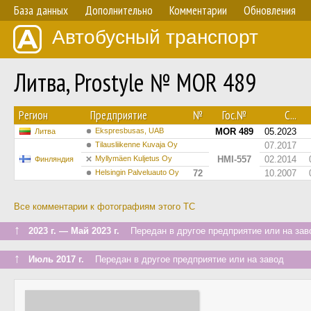
База данных
Дополнительно
Комментарии
Обновления
Автобусный транспорт
Литва, Prostyle № MOR 489
Регион
Предприятие
№
Гос.№
С...
Ekspresbusas, UAB
MOR 489
05.2023
Литва
Tilausliikenne Kuvaja Oy
07.2017
Myllymäen Kuljetus Oy
HMI-557
02.2014
Финляндия
Helsingin Palveluauto Oy
72
10.2007
Все комментарии к фотографиям этого ТС
↑
2023 г. — Май 2023 г.
Передан в другое предприятие или на зав
↑
Июль 2017 г.
Передан в другое предприятие или на завод