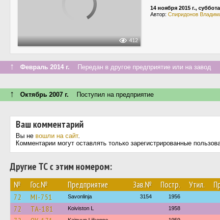
14 ноября 2015 г., суббота
Автор:
Спиридонов Владим
412
↑
Февраль 2014 г.
Передан в другое предприятие или на завод
↑
Октябрь 2007 г.
Поступил на предприятие
Ваш комментарий
Вы не
вошли на сайт
.
Комментарии могут оставлять только зарегистрированные пользов
Другие ТС с этим номером:
№
Гос.№
Предприятие
Зав.№
Постр.
Утил.
П
72
MI-751
Savonlinja
3154
1956
72
TA-181
Koiviston L
1958