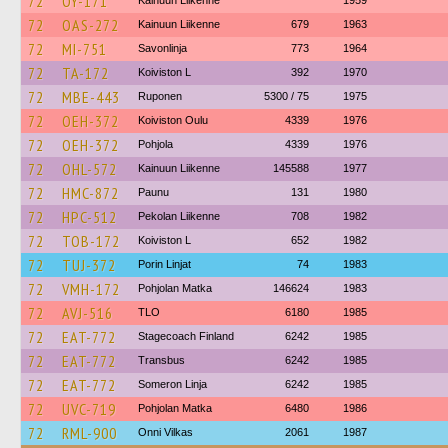
72
OY-171
Kainuun Liikenne
1959
72
OAS-272
Kainuun Liikenne
679
1963
72
MI-751
Savonlinja
773
1964
72
TA-172
Koiviston L
392
1970
72
MBE-443
Ruponen
5300 / 75
1975
72
OEH-372
Koiviston Oulu
4339
1976
72
OEH-372
Pohjola
4339
1976
72
OHL-572
Kainuun Liikenne
145588
1977
72
HMC-872
Paunu
131
1980
72
HPC-512
Pekolan Liikenne
708
1982
72
TOB-172
Koiviston L
652
1982
72
TUJ-372
Porin Linjat
74
1983
72
VMH-172
Pohjolan Matka
146624
1983
72
AVJ-516
TLO
6180
1985
72
EAT-772
Stagecoach Finland
6242
1985
72
EAT-772
Transbus
6242
1985
72
EAT-772
Someron Linja
6242
1985
72
UVC-719
Pohjolan Matka
6480
1986
72
RML-900
Onni Vilkas
2061
1987