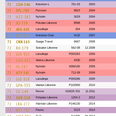
72
CGH-346
Koiviston L
761-03
2003
72
FPL-789
Porvoon
9923
2004
72
HZZ-382
Nyholm
3029
2004
72
ICI-729
Pekolan Liikenne
8998
2005
72
AVG-601
Länsilinjat
264
2006
72
XEY-672
Koiviston Oulu
4132
2007
72
CNX-165
Saaga Travel
6667
2008
72
RJI-179
Soisalon Liikenne
562-08
12.2008
72
GIO-925
Länsilinjat
P093283
2009
72
GOA-882
Vekka Liikenne
4330
2009
72
JJL-167
Nyholm
S090190
2009
72
ATY-542
Nyholm
712-09
2009
72
GIO-928
Länsilinjat
P093286
2009
72
GPA-333
Vainion Liikenne
P102900
2010
72
CIJ-149
Revon
416026 331
11.2011
72
GKB-328
Pohjolan Liikenne
1254-2
2012
72
LRA-272
Härmän Liikenne
P146130
2014
72
BRT-782
Paunu
3123
2014