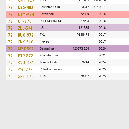
72
KMT-882
TLO
417405
06.2014
72
UYS-482
Koiviston Oulu
3617
07.2014
72
CTM-424
Korsisaari
22859
2015
72
JJT-870
Pohjolan Matka
1465-3
2016
72
ZLL-341
LSL
121335
2016
72
BUO-972
TKL
P148474
2017
72
CKY-310
Ingves
2017
72
MYT-392
Savonlinja
423173 258
2020
72
ETP-872
Koiviston Tre
2021
72
KVU-485
Tammelundin
3744
2024
72
YYC-728
Pekolan Liikenne
2025
72
GRS-172
TuKL
28982
2025