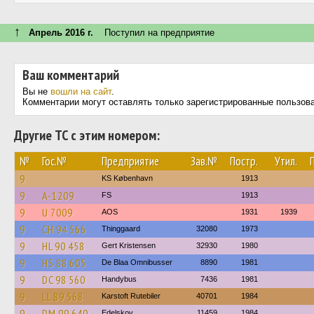
↑
Апрель 2016 г.
Поступил на предприятие
Ваш комментарий
Вы не
вошли на сайт
.
Комментарии могут оставлять только зарегистрированные пользов
Другие ТС с этим номером:
№
Гос.№
Предприятие
Зав.№
Постр.
Утил.
9
KS København
1913
9
A-1209
FS
1913
9
U 7009
AOS
1931
1939
9
CH 94 566
Thinggaard
32080
1973
9
HL 90 458
Gert Kristensen
32930
1980
9
HS 88 605
De Blaa Omnibusser
8890
1981
9
DC 98 560
Handybus
7436
1981
9
LL 89 568
Karstoft Rutebiler
40701
1984
9
DM 99 640
Edelskov
11459
1984