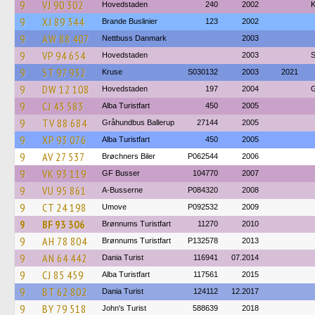
9
VJ 90 302
Hovedstaden
240
2002
K
9
XJ 89 344
Brande Buslinier
123
2002
9
AW 88 407
Nettbuss Danmark
2003
9
VP 94 654
Hovedstaden
2003
S
9
ST 97 932
Kruse
S030132
2003
2021
9
DW 12 108
Hovedstaden
197
2004
G
9
CJ 43 583
Alba Turistfart
450
2005
9
TV 88 684
Gråhundbus Ballerup
27144
2005
9
XP 93 076
Alba Turistfart
450
2005
9
AV 27 537
Brøchners Biler
P062544
2006
9
VK 93 119
GF Busser
104770
2007
9
VU 95 861
A-Busserne
P084320
2008
9
CT 24 198
Umove
P092532
2009
9
BF 93 306
Brønnums Turistfart
11270
2010
9
AH 78 804
Brønnums Turistfart
P132578
2013
9
AN 64 442
Dania Turist
116941
07.2014
9
CJ 85 459
Alba Turistfart
117561
2015
9
BT 62 802
Dania Turist
124112
12.2017
9
BY 79 518
John's Turist
588639
2018