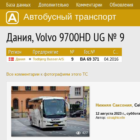
База данных
Дополнительно
Комментарии
Обновления
Автобусный транспорт
Дания, Volvo 9700HD UG № 9
Регион
Предприятие
№
Гос.№
С...
9
BA 69 371
04.2016
Дания
Todbjerg Busser A/S
Все комментарии к фотографиям этого ТС
Нижняя Саксония
,
Ce
12 августа 2023 г., суббот
Автор:
straightcelle
427