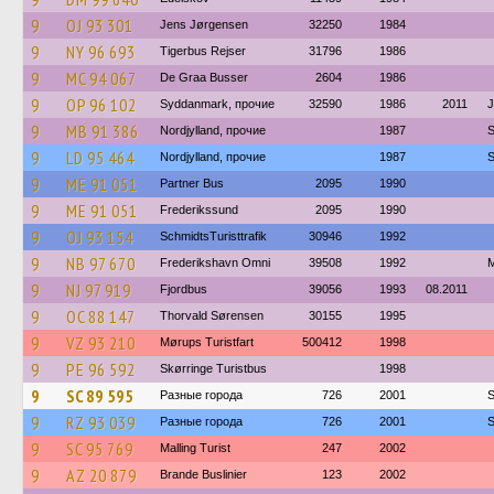
9
OJ 93 301
Jens Jørgensen
32250
1984
9
NY 96 693
Tigerbus Rejser
31796
1986
9
MC 94 067
De Graa Busser
2604
1986
9
OP 96 102
Syddanmark, прочие
32590
1986
2011
J
9
MB 91 386
Nordjylland, прочие
1987
S
9
LD 95 464
Nordjylland, прочие
1987
S
9
ME 91 051
Partner Bus
2095
1990
9
ME 91 051
Frederikssund
2095
1990
9
OJ 93 154
SchmidtsTuristtrafik
30946
1992
9
NB 97 670
Frederikshavn Omni
39508
1992
M
9
NJ 97 919
Fjordbus
39056
1993
08.2011
9
OC 88 147
Thorvald Sørensen
30155
1995
9
VZ 93 210
Mørups Turistfart
500412
1998
9
PE 96 592
Skørringe Turistbus
1998
9
SC 89 595
Разные города
726
2001
S
9
RZ 93 039
Разные города
726
2001
S
9
SC 95 769
Malling Turist
247
2002
9
AZ 20 879
Brande Buslinier
123
2002